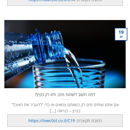
19
יונ
למה חשוב לשתות מים, ולא רק בקיץ?
אם אתם שותים מים רק כשאתם צמאים או כדי “להעביר את האוכל”
בגרון – כנראה [...]
כתובת מקוצרת:
https://lowc0st.co.il/C19