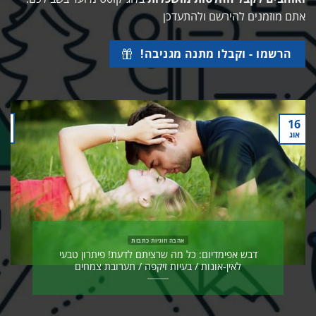
אתם מוזמנים להירשם ולהתעדכן
הרשמו - וקבלו מתנה מגניבה!
31
יול
כלכלה נכונה - צרכנות נבונה, חיסכון ופיננסים כתבות
מדריך לרכישה באתר לוקו0ט + וידאו