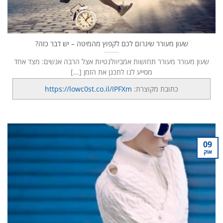
שעון מעורר שיגרום לכם לקפוץ מהמיטה – יש דבר כזה?
שעון מעורר מעורר תחושות אמביוולנטיות אצל הרבה אנשים: מצד אחד
מסייע לנו לתכנן את הזמן [...]
כתובת מקוצרת:
https://lowc0st.co.il/IPFXm
09
אוק