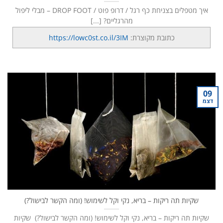
איך מטפלים בצניחת כף רגל / דרופ פוט / DROP FOOT – מבלי ליפול
מהרגליים? [...]
כתובת מקוצרת:
https://lowc0st.co.il/3IM
09
דצמ
שקיות תה ריקות – בריא, נקי וקל לשימוש! (ומה הקשר לבישול?)
שקיות תה ריקות – בריא, נקי וקל לשימוש! (ומה הקשר לבישול?) שקיות