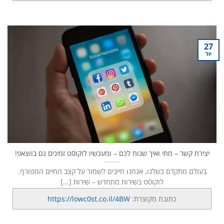
27
יול
יצירת קשר – מתי ואיך שנוח לכם – ומעכשיו לוקו0ט זמינים גם בווצאפ!
בעולם מתקדם כשלנו, אנחנו חייבים לשמור על קצב החיים המטורף.
לוקו0ט בשירות מתחדש – שירות [...]
כתובת מקוצרת:
https://lowc0st.co.il/4BW