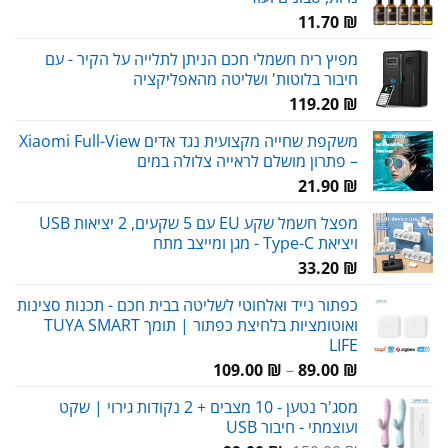
11.70
₪
מפיץ ריח חשמלי חכם הניתן לתלייה על הקיר - עם
חיבור בלוטות' ושליטה מהאפליקציה
119.20
₪
משקפת שחייה מקצועית נגד אדים Xiaomi Full-View
– פתרון מושלם לראייה צלולה במים
21.90
₪
מפצל חשמל שקע EU עם 5 שקעים, 2 יציאות USB
ויציאת Type-C - מגן ומייצב מתח
33.20
₪
כפתור נייד ואלחוטי לשליטה בבית חכם - תכנות סצינות
ואוטומציות בלחיצת כפתור | תומך TUYA SMART
LIFE
טווח
109.00
₪
–
89.00
₪
מחירים:
מסג'ר נטען - 10 מצבים + 2 נקודות גירוי | שקט
ועוצמתי - חיבור USB
עד