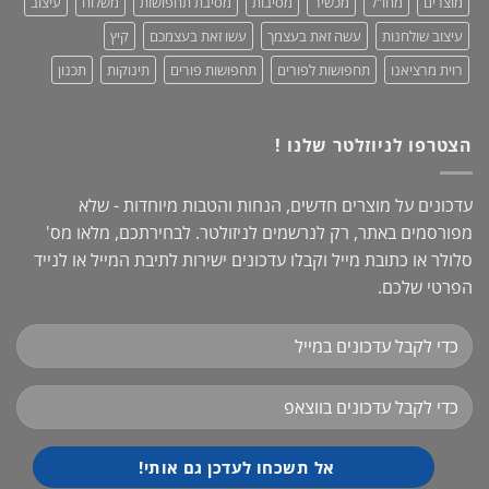
מוצרים
מחו"ל
מכשיר
מסיבות
מסיבת תחפושות
משלוח
עיצוב
עיצוב שולחנות
עשה זאת בעצמך
עשו זאת בעצמכם
קיץ
רוית מרציאנו
תחפושות לפורים
תחפושות פורים
תינוקות
תכנון
הצטרפו לניוזלטר שלנו !
עדכונים על מוצרים חדשים, הנחות והטבות מיוחדות - שלא
מפורסמים באתר, רק לנרשמים לניזולטר. לבחירתכם, מלאו מס'
סלולר או כתובת מייל וקבלו עדכונים ישירות לתיבת המייל או לנייד
הפרטי שלכם.