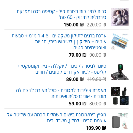
כרית לתינוקות בצורת פיל - קטיפה רכה ומפנקת |
כירבולית לתינוק - 60 סמ'
המחיר
המחיר
150.00
₪
220.00
₪
המקורי
הנוכחי
ערכת ברגים לתיקון משקפיים - 1.4-8 מ"מ + טבעות -
היה:
הוא:
אומים + סיליקון | לשימוש ביתי, חנויות
150.00 ₪.
220.00 ₪.
ואופטימיטריסטים
המחיר
המחיר
79.00
₪
90.00
₪
המקורי
הנוכחי
טיונר לגיטרה / כינור / יוקללה - נייד וקומפקטי +
היה:
הוא:
קליפס - לכיוון אקורדים / טונים / תווים
79.00 ₪.
90.00 ₪.
המחיר
המחיר
89.00
₪
119.00
₪
המקורי
הנוכחי
מאפרת צילינדר למכונית - כולל תאורת לד כחולה
היה:
הוא:
מובנית - אוניברסלית ואיכותית
89.00 ₪.
119.00 ₪.
המחיר
המחיר
59.00
₪
80.00
₪
המקורי
הנוכחי
מפיץ ריח/מכונת בישום חשמלית חכמה עם שליטה על
היה:
הוא:
עוצמת הריח - למלון, משרד ובית
59.00 ₪.
80.00 ₪.
109.90
₪