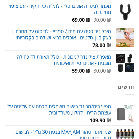
המקורי
הנוכחי
מעמד לגיטרה אוניברסלי - לתליה על הקיר - עם ציפוי
היה:
הוא:
גומי עבה
89.00 ₪.
120.00 ₪.
המחיר
המחיר
69.00
₪
90.00
₪
המקורי
הנוכחי
מיכל נירוסטה עם מתז / ספריי - לריסוס על מחבת |
היה:
הוא:
בצקים | סלטים - אוכלים בריא ושולטים בקלוריות!
69.00 ₪.
90.00 ₪.
78.00
₪
מאפרת צילינדר למכונית - כולל תאורת לד כחולה
מובנית - אוניברסלית ואיכותית
המחיר
המחיר
59.00
₪
80.00
₪
המקורי
הנוכחי
היה:
הוא:
חדשים
59.00 ₪.
80.00 ₪.
מפיץ ריח/מכונת בישום חשמלית חכמה עם שליטה על
עוצמת הריח - למלון, משרד ובית
109.90
₪
שמן אתרי טהור MAYJAM בנפח 30 מ"ל - לבישום,
נרות, סבונים ועוד