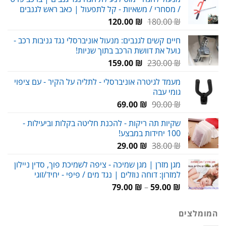
היה:
הוא:
/ מסחרי / משאיות - קל לתפעול | כאב ראש לגנבים
59.00 ₪.
80.00 ₪.
המחיר
המחיר
120.00
₪
180.00
₪
המקורי
הנוכחי
חיים קשים לגנבים: מנעול אוניברסלי נגד גניבות רכב -
היה:
הוא:
נועל את דוושת הרכב בתוך שניות!
120.00 ₪.
180.00 ₪.
המחיר
המחיר
159.00
₪
230.00
₪
המקורי
הנוכחי
מעמד לגיטרה אוניברסלי - לתליה על הקיר - עם ציפוי
היה:
הוא:
גומי עבה
159.00 ₪.
230.00 ₪.
המחיר
המחיר
69.00
₪
90.00
₪
המקורי
הנוכחי
שקיות תה ריקות - להכנת חליטה בקלות וביעילות -
היה:
הוא:
100 יחידות במבצע!
69.00 ₪.
90.00 ₪.
המחיר
המחיר
29.00
₪
38.00
₪
המקורי
הנוכחי
מגן מזרן | מגן שמיכה - ציפה לשמיכת פוך, סדין ניילון
היה:
הוא:
למזרון: דוחה נוזלים | נגד מים / פיפי - יחיד/זוגי
29.00 ₪.
38.00 ₪.
טווח
79.00
₪
–
59.00
₪
מחירים:
המומלצים
עד