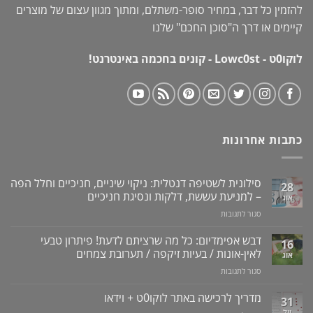
להזמין כל דבר, במחיר סופר-משתלם, ומתוך מגוון עצום של מוצרים
קיימים או דרך ה"
סוכן החכם
" שלנו
לוקו0ט - Lowc0st - קונים בחכמה באינטרנט!
כתבות אחרונות
סילונית לשטיפה דנטלית: ניקוי שיניים, חניכיים וחלל הפה
28
– למניעת עששת, דלקות ונסיגת חניכיים
אוג
על
סגור לתגובות
סילונית
לשטיפה
דבש אפימדיום: כל מה שרציתם לדעת! פיתרון טבעי
16
דנטלית:
לאין-אונות / בעיות זיקפה / תערובת צמחים
אוג
ניקוי
על
סגור לתגובות
שיניים,
דבש
חניכיים
אפימדיום:
מדריך לרכישה באתר לוקו0ט + וידאו
וחלל
31
כל
הפה
יול