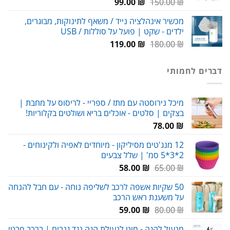
המחיר
המחיר
99.00
₪
150.00
₪
המקורי
הנוכחי
מכשיר אינהלציה נייד / משאף לתינוקות, מבוגרים,
היה:
הוא:
ילדים - שקט | פועל על סוללות / USB
99.00 ₪.
150.00 ₪.
המחיר
המחיר
119.00
₪
180.00
₪
המקורי
הנוכחי
היה:
הוא:
דברים לחמותי
119.00 ₪.
180.00 ₪.
מיכל נירוסטה עם מתז / ספריי - לריסוס על מחבת |
בצקים | סלטים - אוכלים בריא ושולטים בקלוריות!
78.00
₪
12 מנג'טים מסיליקון - מיוחדים לאפיה ולקינוחים -
2*3*5 סמ' | שלל צבעים
המחיר
המחיר
58.00
₪
65.00
₪
המקורי
הנוכחי
50 שקיות אשפה לרכב לשליפה נוחה - עם חבל להנחה
היה:
הוא:
על משענת ראש הרכב
58.00 ₪.
65.00 ₪.
המחיר
המחיר
59.00
₪
80.00
₪
המקורי
הנוכחי
מנעול להגה - מוט לנעילת הגה נגד גנבים | ברכב פרטי