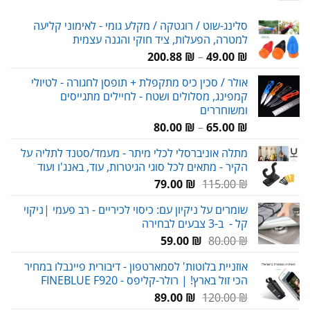
סלינג-שוט / רוגטקה / מקלע גומי - לאימוני קליעה
למטרה, הפעלות, ציד חוקי והגנה עצמית
טווח
200.88
₪
–
49.00
₪
מחירים:
אולר / סכין כיס מתקפלת + תופסן לחגורה - לטיולי
קמפינג, מסלולים ושטח - לחיילים מתגייסים
עד
ומשוחררים
טווח
80.00
₪
–
65.00
₪
מחירים:
מתלה אוניברסלי לכלי מיתר - מעמד/סטנד לתליה על
הקיר - מתאים לכל סוגי הגיטרות, עוד, באנג'ו ועוד
עד
המחיר
המחיר
79.00
₪
115.00
₪
המקורי
הנוכחי
שומרים על ניקיון עם: כיסוי לכיריים - רב פעמי |ניקוי
היה:
הוא:
קל - ב-3 צבעים לבחירה
79.00 ₪.
115.00 ₪.
המחיר
המחיר
59.00
₪
80.00
₪
המקורי
הנוכחי
אוזניית בלוטות' לסמארטפון - דיבורית פיינבלו במחיר
היה:
הוא:
הכי זול בארץ! | רולר-קליפס - FINEBLUE F920
59.00 ₪.
80.00 ₪.
המחיר
המחיר
89.00
₪
120.00
₪