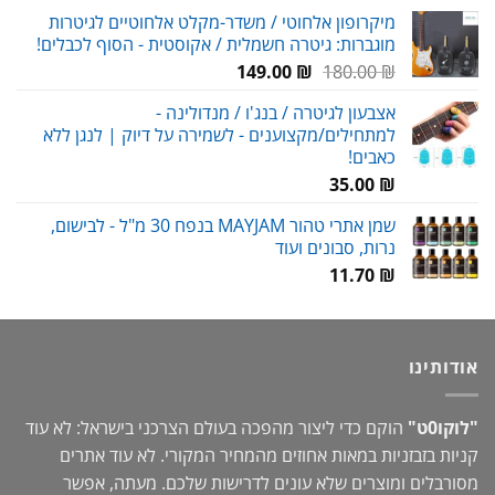
מיקרופון אלחוטי / משדר-מקלט אלחוטיים לגיטרות
מוגברות: גיטרה חשמלית / אקוסטית - הסוף לכבלים!
המחיר
המחיר
149.00
₪
180.00
₪
המקורי
הנוכחי
אצבעון לגיטרה / בנג'ו / מנדולינה -
היה:
הוא:
למתחילים/מקצוענים - לשמירה על דיוק | לנגן ללא
149.00 ₪.
180.00 ₪.
כאבים!
35.00
₪
שמן אתרי טהור MAYJAM בנפח 30 מ"ל - לבישום,
נרות, סבונים ועוד
11.70
₪
אודותינו
"לוקו0ט"
הוקם כדי ליצור מהפכה בעולם הצרכני בישראל: לא עוד
קניות בזבזניות במאות אחוזים מהמחיר המקורי. לא עוד אתרים
מסורבלים ומוצרים שלא עונים לדרישות שלכם. מעתה, אפשר