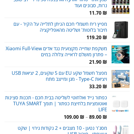
נרות, סבונים ועוד
11.70
₪
מפיץ ריח חשמלי חכם הניתן לתלייה על הקיר - עם
חיבור בלוטות' ושליטה מהאפליקציה
119.20
₪
משקפת שחייה מקצועית נגד אדים Xiaomi Full-View
– פתרון מושלם לראייה צלולה במים
21.90
₪
מפצל חשמל שקע EU עם 5 שקעים, 2 יציאות USB
ויציאת Type-C - מגן ומייצב מתח
33.20
₪
כפתור נייד ואלחוטי לשליטה בבית חכם - תכנות סצינות
ואוטומציות בלחיצת כפתור | תומך TUYA SMART
LIFE
טווח
109.00
₪
–
89.00
₪
מחירים:
מסג'ר נטען - 10 מצבים + 2 נקודות גירוי | שקט