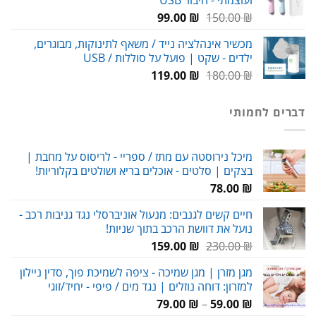
ועוצמתי - חיבור USB
עד
המחיר
המחיר
99.00
₪
150.00
₪
המקורי
הנוכחי
מכשיר אינהלציה נייד / משאף לתינוקות, מבוגרים,
היה:
הוא:
ילדים - שקט | פועל על סוללות / USB
99.00 ₪.
150.00 ₪.
המחיר
המחיר
119.00
₪
180.00
₪
המקורי
הנוכחי
היה:
הוא:
דברים לחמותי
119.00 ₪.
180.00 ₪.
מיכל נירוסטה עם מתז / ספריי - לריסוס על מחבת |
בצקים | סלטים - אוכלים בריא ושולטים בקלוריות!
78.00
₪
חיים קשים לגנבים: מנעול אוניברסלי נגד גניבות רכב -
נועל את דוושת הרכב בתוך שניות!
המחיר
המחיר
159.00
₪
230.00
₪
המקורי
הנוכחי
מגן מזרן | מגן שמיכה - ציפה לשמיכת פוך, סדין ניילון
היה:
הוא:
למזרון: דוחה נוזלים | נגד מים / פיפי - יחיד/זוגי
159.00 ₪.
230.00 ₪.
טווח
79.00
₪
–
59.00
₪