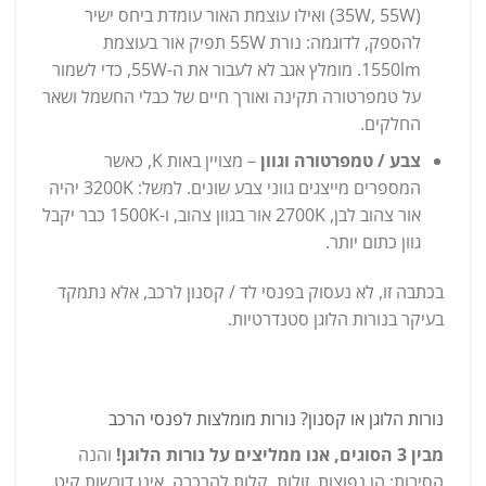
(35W, 55W) ואילו עוצמת האור עומדת ביחס ישיר
להספק, לדוגמה: נורת 55W תפיק אור בעוצמת
1550lm. מומלץ אגב לא לעבור את ה-55W, כדי לשמור
על טמפרטורה תקינה ואורך חיים של כבלי החשמל ושאר
החלקים.
צבע / טמפרטורה וגוון
– מצויין באות K, כאשר
המספרים מייצגים גווני צבע שונים. למשל: 3200K יהיה
אור צהוב לבן, 2700K אור בגוון צהוב, ו-1500K כבר יקבל
גוון כתום יותר.
בכתבה זו, לא נעסוק בפנסי לד / קסנון לרכב, אלא נתמקד
בעיקר בנורות הלוגן סטנדרטיות.
נורות הלוגן או קסנון? נורות מומלצות לפנסי הרכב
מבין 3 הסוגים, אנו ממליצים על נורות הלוגן!
והנה
הסיבות: הן נפוצות, זולות, קלות להרכבה, אינן דורשות קיט,