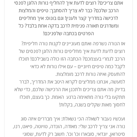
אתם צריכים? רוצים לדעת איך להחליף נורות הלוגן לפנסי
הרכב שלכם? כבר לא צריך להסתבך: טיפים והמלצות
לרכישה במדריך קצר ולענין! וגם בונוס: איך מחליפים
ומשדרגים תאורה פנימית לרכב בדקה אחת בלבד? כל
הפרטים בכתבה שלפניכם!
אז הנורה נשרפה ואתם מעוניינים לקנות נורה חליפית?
רוצים לדעת לדעת איך מחליפים נורות הלוגן לפנסים של
הרכב לגמרי בעצמכם? הכתבה הזו כולה בשבילכם! תוכלו
לקבל כמה טיפים חיוניים – עם אילו נורות לא כדאי
להתעסק ואיזה נורות לרכב מומלצות.
למעשה, אנחנו ממליצים לקרוא היטב את המדריך, לברר
בדיוק מה אתם צריכים ולתכנן את הרכישה שלכם, כדי שלא
תתקעו בלי נורה מתאימה ברגע האמת. כך בעצם, תוכלו
לחסוך מאות שקלים בשנה, בקלות!
ועכשיו נעבור לשאלה הכי נשאלת: איך מבררים איזה סוג
נורה אני צריך לרכב שלי: מאזדה, הונדה, טויוטה, פיאט, רנו,
סיטרואן, יונדאי, סובארו וכו’ וכו’. חשוב רק לדעת, שסוגי