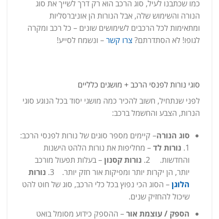
כמו שכתבנו לעיל, סוג הרכב הוא רק דרך לשייך את סוג
הנורה והשימוש שלה, אבל הנורות הן אוניברסליות
ומתאימות לכל הרכבים לשימושים שונים – כל רכב ומקרה
לגופו! לא הסתדרתם?
צרו קשר
– ונשמח לסייע!
סוגי נורות לפנסי הרכב + מושגים כלליים
לפני שנתחיל, חשוב להכיר כמה מושגי יסוד בכל הנוגע סוגי
הנרות, הצבע והחשמל ברכב:
סוג
הנורה
– קיימים מספר סוגים של נורות לפנסי הרכב:
1.
נורות לד
– מחליפות את נורות הלהט הישנות
והחדשות. 2.
נורות קסנון
– בעלות תפעול מורכב
יותר, הן יקרות יותר ומפיקות אור חזק יותר. 3.
נורות
הלוגן
– הסוג הכי נפוץ בכל כלי הרכב, סוג של חוט להט
שיכול להחזיק שנים.
הספק / עוצמת אור
– ההספק כידוע מסומל בואט