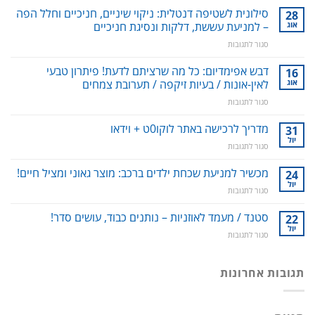
סילונית לשטיפה דנטלית: ניקוי שיניים, חניכיים וחלל הפה
28
אוג
– למניעת עששת, דלקות ונסיגת חניכיים
על
סגור לתגובות
סילונית
לשטיפה
דבש אפימדיום: כל מה שרציתם לדעת! פיתרון טבעי
16
דנטלית:
אוג
לאין-אונות / בעיות זיקפה / תערובת צמחים
ניקוי
על
סגור לתגובות
שיניים,
דבש
חניכיים
אפימדיום:
מדריך לרכישה באתר לוקו0ט + וידאו
וחלל
31
כל
הפה
יול
על
סגור לתגובות
מה
–
מדריך
שרציתם
למניעת
לרכישה
מכשיר למניעת שכחת ילדים ברכב: מוצר גאוני ומציל חיים!
24
לדעת!
עששת,
באתר
יול
פיתרון
דלקות
על
סגור לתגובות
לוקו0ט
טבעי
ונסיגת
מכשיר
+
לאין-אונות
חניכיים
למניעת
סטנד / מעמד לאוזניות – נותנים כבוד, עושים סדר!
22
וידאו
/
שכחת
יול
בעיות
על
סגור לתגובות
ילדים
זיקפה
סטנד
ברכב:
/
/
מוצר
תערובת
מעמד
תגובות אחרונות
גאוני
צמחים
לאוזניות
ומציל
–
חיים!
נותנים