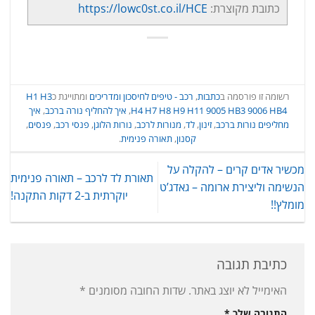
כתובת מקוצרת:
https://lowc0st.co.il/HCE
רשומה זו פורסמה ב
כתבות
,
רכב - טיפים לחיסכון ומדריכים
ומתוייגת כ
H1 H3
H4 H7 H8 H9 H11 9005 HB3 9006 HB4
,
איך להחליף נורה ברכב
,
איך
מחליפים נורות ברכב
,
זינון
,
לד
,
מנורות לרכב
,
נורות הלוגן
,
פנסי רכב
,
פנסים
,
קסנון
,
תאורה פנימית
.
מכשיר אדים קרים – להקלה על
תאורת לד לרכב – תאורה פנימית
הנשימה וליצירת ארומה – גאדג’ט
יוקרתית ב-2 דקות התקנה!
מומלץ!!
כתיבת תגובה
האימייל לא יוצג באתר.
שדות החובה מסומנים
*
התגובה שלך
*