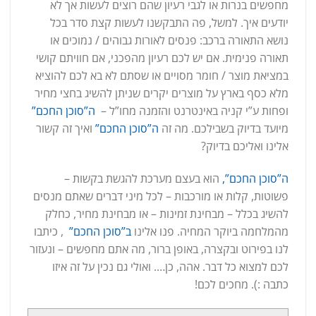
מחפשים בנרות או לגבי רעיון שהם רוצים לעשות אך לא
יודעים איך. למשל, פה התבקשנו לעשות קצת סדר בכל
נושא התאורה ברכב: פנסים לאורות גבוהים / נמוכים או
תאורה פנימית. אם יש לכם רעיון מהפכני, אם חוויתם קושי
במציאת מוצר / חומר מסויים או שסתם לא בא לכם להוציא
מלא כסף בארץ על מוצרים יקרים שניתן להשיג בחצי מחיר
ופחות ע”י קניה באינטרנט והזמנה מחו”ל –
ה”סוכן החכם”
מיועד בדיוק בשבילכם. מה זה
ה”סוכן החכם”
ואיך זה קשור
אלינו ואליכם בדיוק?
ה”סוכן החכם”,
הוא בעצם מערכת להגשת בקשות –
פשוטות, קלות או מורכבות – לכל מיני דברים שאתם מנסים
להשיג בכלל – מבחינת זמינות – או מבחינת מחיר, כחלק
מהמלחמה ביוקר המחיה. פנו אלינו
ב”סוכן החכם”
, כיתבו
לנו בפירוט ובקצרה, באופן ברור, מה אתם מחפשים – ונעזור
לכם למצוא כל דבר. אהה, כן…. ואולי גם נכין על זה איזו
כתבה :). מחכים לכם!