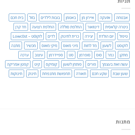
תגיות
כבוד,
עושים
סדר!
אבטחה
אזעקה
איירון מן
באטמן
בובות לילדים
בזול
בית חכם
גיטרה קלאסית
דינוזאור
החלפת סוללה
החלפת רצועה
חד קרן
טיפול
יום הולדת
יצירה
כרית לתינוק
לדים
לוקו0ט – Lowc0st
לוקוסט
לשעון
מד לחות
מיני מאוס
מיקי מאוס
מכשיר
מתנה
מתקן
נמר
סוס
סופרמן
סט
ספיידרמן
עיצוב
ערכה
עשה זאת בעצמך
פורים
פותחן לשעון
קומיקס
קיט
קפטן אמריקה
שעון שבת
שקע חכם
תאורה
תחפושת מתנפחת
תינוק
תינוקות
מתנות