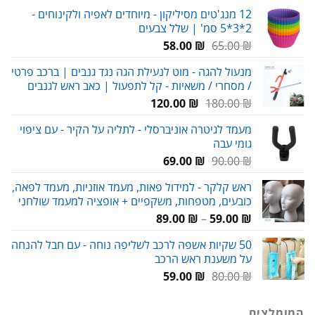
מחירים:
12 מנג'טים מסיליקון - מיוחדים לאפיה ולקינוחים -
2*3*5 סמ' | שלל צבעים
עד
המחיר
המחיר
58.00
₪
65.00
₪
המקורי
הנוכחי
מנעול להגה - מוט לנעילת הגה נגד גנבים | ברכב פרטי
היה:
הוא:
/ מסחרי / משאיות - קל לתפעול | כאב ראש לגנבים
58.00 ₪.
65.00 ₪.
המחיר
המחיר
120.00
₪
180.00
₪
המקורי
הנוכחי
מעמד לגיטרה אוניברסלי - לתליה על הקיר - עם ציפוי
היה:
הוא:
גומי עבה
120.00 ₪.
180.00 ₪.
המחיר
המחיר
69.00
₪
90.00
₪
המקורי
הנוכחי
ראש קלקר - למידול פאות, מעמד אוזניות, מעמד לפאה,
היה:
הוא:
כובעים, מטפחות, משקפיים + אופציה למעמד שולחני
69.00 ₪.
90.00 ₪.
טווח
89.00
₪
–
59.00
₪
מחירים:
50 שקיות אשפה לרכב לשליפה נוחה - עם חבל להנחה
על משענת ראש הרכב
עד
המחיר
המחיר
59.00
₪
80.00
₪
המקורי
הנוכחי
היה:
הוא:
המומלצים