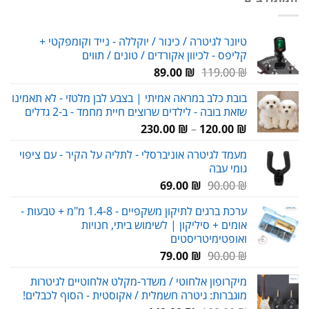
59.00 ₪.
80.00 ₪.
טיונר לגיטרה / כינור / יוקללה - נייד וקומפקטי +
קליפס - לכיוון אקורדים / טונים / תווים
המחיר
המחיר
89.00
₪
119.00
₪
המקורי
הנוכחי
בובת כלב במראה אמיתי | בצבע לבן מלטזי - לא תאמינו
היה:
הוא:
שזאת בובה - לילדים שרוצים חיית מחמד - ב-2 גדלים
89.00 ₪.
119.00 ₪.
טווח
230.00
₪
–
120.00
₪
מחירים:
מעמד לגיטרה אוניברסלי - לתליה על הקיר - עם ציפוי
גומי עבה
עד
המחיר
המחיר
69.00
₪
90.00
₪
המקורי
הנוכחי
ערכת ברגים לתיקון משקפיים - 1.4-8 מ"מ + טבעות -
היה:
הוא:
אומים + סיליקון | לשימוש ביתי, חנויות
69.00 ₪.
90.00 ₪.
ואופטימיטריסטים
המחיר
המחיר
79.00
₪
90.00
₪
המקורי
הנוכחי
מיקרופון אלחוטי / משדר-מקלט אלחוטיים לגיטרות
היה:
הוא:
מוגברות: גיטרה חשמלית / אקוסטית - הסוף לכבלים!
79.00 ₪.
90.00 ₪.