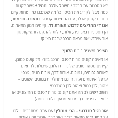
לא מסכנות את הרכב / חשמל שלכם ותמיד אפשר לקנות
כמה מבלי לקרוע את הכיס! כל מה שכתבנו כאן, פחות קיים
בנורות קסנון או לד, עם הסתייגות קטנה:
בתאורה פנימית,
אנו די ממליצים לרכוש תאורת לד.
קיימים מגוון מתאמים,
הן חסכוניות באנרגיה, זולות, קלות להתקנה ומפיקות גוון
אור שיחדש את מראה הרכב שלכם בצ’יק!
מאיפה משיגים נורות הלוגן?
אז מאיפה קונים נורות לפנסי הרכב בזול? מלוקו0ט כמובן.
קיימים מספר סוגים של נורות הלוגן, שיכולות להתאים
לאורות גבוהים, נמוכים, אורות דרך, אורות חניה, פנסי
ערפל, איתותים ועוד. הן גם מתחלקות בגוונים השונים –
צהוב, לבן-כחול וצהוב-לבן סטנדרטי.
חשוב לשים לב מה אתם קונים: נורות לפנסים החיצוניים או
לתאורה פנימית (כמו תא-מטען, דלת וכדומה).
אור רגיל סנדרטי – הכי מומלץ!
אם אתם מסתבכים – לכו
על הסוג הזה! מתאים בד”כ לאור דרך, אורות יום / אורות