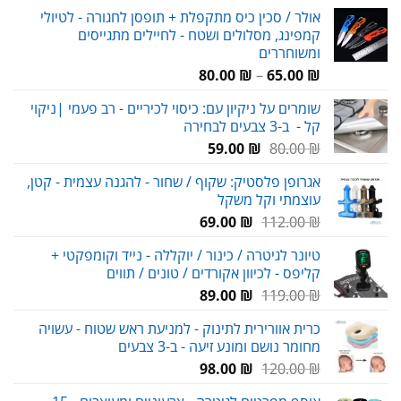
אולר / סכין כיס מתקפלת + תופסן לחגורה - לטיולי
קמפינג, מסלולים ושטח - לחיילים מתגייסים
ומשוחררים
טווח
80.00
₪
–
65.00
₪
מחירים:
שומרים על ניקיון עם: כיסוי לכיריים - רב פעמי |ניקוי
קל - ב-3 צבעים לבחירה
עד
המחיר
המחיר
59.00
₪
80.00
₪
המקורי
הנוכחי
אגרופן פלסטיק: שקוף / שחור - להגנה עצמית - קטן,
היה:
הוא:
עוצמתי וקל משקל
59.00 ₪.
80.00 ₪.
המחיר
המחיר
69.00
₪
112.00
₪
המקורי
הנוכחי
טיונר לגיטרה / כינור / יוקללה - נייד וקומפקטי +
היה:
הוא:
קליפס - לכיוון אקורדים / טונים / תווים
69.00 ₪.
112.00 ₪.
המחיר
המחיר
89.00
₪
119.00
₪
המקורי
הנוכחי
כרית אוורירית לתינוק - למניעת ראש שטוח - עשויה
היה:
הוא:
מחומר נושם ומונע זיעה - ב-3 צבעים
89.00 ₪.
119.00 ₪.
המחיר
המחיר
98.00
₪
120.00
₪
המקורי
הנוכחי