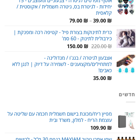
אוסף מפרטים לגיטרה - צבעוניים ומעוצבים - 15
היה:
הוא:
יחידות - לגיטרת בס, גיטרה חשמלית / אקוסטית /
98.00 ₪.
120.00 ₪.
קלאסית
טווח
79.00
₪
–
39.00
₪
מחירים:
כרית לתינוקות בצורת פיל - קטיפה רכה ומפנקת |
כירבולית לתינוק - 60 סמ'
עד
המחיר
המחיר
150.00
₪
220.00
₪
המקורי
הנוכחי
אצבעון לגיטרה / בנג'ו / מנדולינה -
היה:
הוא:
למתחילים/מקצוענים - לשמירה על דיוק | לנגן ללא
150.00 ₪.
220.00 ₪.
כאבים!
35.00
₪
חדשים
מפיץ ריח/מכונת בישום חשמלית חכמה עם שליטה על
עוצמת הריח - למלון, משרד ובית
109.90
₪
שמן אתרי טהור MAYJAM בנפח 30 מ"ל - לבישום,