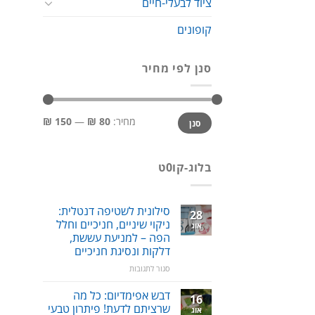
ציוד לבעלי-חיים
קופונים
סנן לפי מחיר
מחיר
מחיר
מחיר:
80 ₪
—
150 ₪
סנן
מינימלי
מקסימלי
בלוג-קו0ט
סילונית לשטיפה דנטלית:
28
ניקוי שיניים, חניכיים וחלל
אוג
הפה – למניעת עששת,
דלקות ונסיגת חניכיים
על
סגור לתגובות
סילונית
לשטיפה
דבש אפימדיום: כל מה
16
דנטלית:
שרציתם לדעת! פיתרון טבעי
אוג