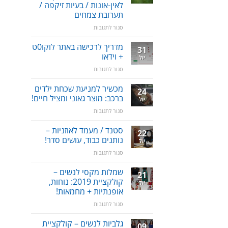
ניקוי
לאין-אונות / בעיות זיקפה /
שיניים,
תערובת צמחים
חניכיים
וחלל
על
סגור לתגובות
הפה
דבש
–
אפימדיום:
מדריך לרכישה באתר לוקו0ט
31
למניעת
כל
+ וידאו
יול
עששת,
מה
על
סגור לתגובות
דלקות
שרציתם
מדריך
ונסיגת
לדעת!
לרכישה
חניכיים
מכשיר למניעת שכחת ילדים
פיתרון
24
באתר
טבעי
ברכב: מוצר גאוני ומציל חיים!
יול
לוקו0ט
לאין-אונות
על
סגור לתגובות
+
/
מכשיר
וידאו
בעיות
למניעת
סטנד / מעמד לאוזניות –
זיקפה
22
שכחת
נותנים כבוד, עושים סדר!
/
יול
ילדים
תערובת
על
סגור לתגובות
ברכב:
צמחים
סטנד
מוצר
/
שמלות מקסי לנשים –
גאוני
21
מעמד
ומציל
קולקציית 2019: נוחות,
יול
לאוזניות
חיים!
אופנתיות + מחמאות!
–
על
סגור לתגובות
נותנים
שמלות
כבוד,
מקסי
עושים
גלביות לנשים – קולקציית
09