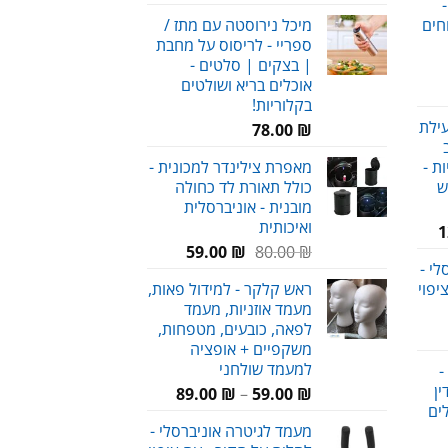
-
מחירים:
הוא:
חים
מיכל נירוסטה עם מתז /
159.00 ₪.
ספריי - לריסוס על מחבת
עד
| בצקים | סלטים -
אוכלים בריא ושולטים
חיר
בקלוריות!
וכחי
עילת
78.00
₪
א:
58.00 
ת -
מאפרת צילינדר למכונית -
ש
כולל תאורת לד כחולה
מובנית - אוניברסלית
ואיכותית
המחיר
1
המחיר
המחיר
הנוכחי
₪
80.00
₪
59.00
י -
המקורי
הנוכחי
הוא:
יפוי
ראש קלקר - למידול פאות,
היה:
הוא:
120.00 ₪.
מעמד אוזניות, מעמד
59.00 ₪.
80.00 ₪.
לפאה, כובעים, מטפחות,
חיר
משקפיים + אופציה
וכחי
למעמד שולחני
-
א:
ן
טווח
89.00
₪
–
59.00
₪
69.00 
לים
מחירים:
מעמד לגיטרה אוניברסלי -