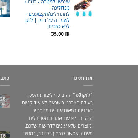
אצבעון לגיטרה / בנג'ו /
מנדולינה -
עד
למתחילים/מקצוענים -
לשמירה על דיוק | לנגן
ללא כאבים!
35.00
₪
אודותינו
כתבו
"לוקו0ט"
הוקם כדי ליצור מהפכה
28
בעולם הצרכני בישראל: לא עוד קניות
אוג
בזבזניות במאות אחוזים מהמחיר
המקורי. לא עוד אתרים מסורבלים
ומוצרים שלא עונים לדרישות שלכם.
מעתה, אפשר להזמין כל דבר, במחיר
16