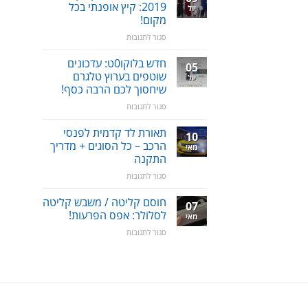
לנשים
סדר!
2019: קיץ אופנתי בכל
יול
–
מקום!
קולקציית
על
סגור לתגובות
2019:
גלביות
נוחות,
לנשים
אופנתיות
חדש בלוקו0ט: עדכונים
05
–
+
שוטפים בערוץ טלגרם
יול
קולקציית
מחמאות!
שיחסוך לכם הרבה כסף!
2019:
על
סגור לתגובות
קיץ
חדש
אופנתי
בלוקו0ט:
בכל
תאורת לד קדמית לפנסי
10
עדכונים
מקום!
הרכב – כל הסוגים + מדריך
מאי
שוטפים
התקנה
בערוץ
על
סגור לתגובות
טלגרם
תאורת
שיחסוך
לד
לכם
חוסם קליטה / משבש קליטה
07
קדמית
הרבה
לסלולר: אפס הפרעות!
מאי
לפנסי
כסף!
על
סגור לתגובות
הרכב
חוסם
–
קליטה
כל
/
הסוגים
משבש
+
קליטה
מדריך
לסלולר:
התקנה