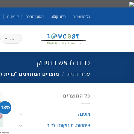
Skip
to
כל המוצרים
בלוג-קו0ט
הסוכן החכם
קופונים
ע
content
ח
ע
כרית לראש התינוק
עמוד הבית
/
מוצרים המתויגים “כרית ל
כל המוצרים
18%-
אופנה
אימהות, תינוקות וילדים