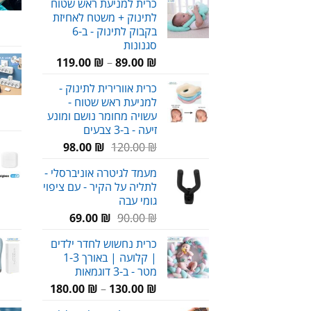
כרית למניעת ראש שטוח
היה:
הוא:
לתינוק + משטח לאחיזת
89.00 ₪.
120.00 ₪.
בקבוק לתינוק - ב-6
סגנונות
טווח
119.00
₪
–
89.00
₪
מחירים:
כרית אוורירית לתינוק -
למניעת ראש שטוח -
עד
עשויה מחומר נושם ומונע
זיעה - ב-3 צבעים
המחיר
המחיר
98.00
₪
120.00
₪
המקורי
הנוכחי
מעמד לגיטרה אוניברסלי -
היה:
הוא:
לתליה על הקיר - עם ציפוי
98.00 ₪.
120.00 ₪.
גומי עבה
המחיר
המחיר
69.00
₪
90.00
₪
המקורי
הנוכחי
כרית נחשוש לחדר ילדים
היה:
הוא:
| קלועה | באורך 1-3
69.00 ₪.
90.00 ₪.
מטר - ב-3 דוגמאות
טווח
180.00
₪
–
130.00
₪
מחירים: