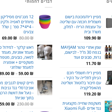
ים
דברים לחמותי
מפיץ ריח/מכונת בישום
12 מנג'טים מסיליקון 
חשמלית חכמה עם שליטה
מיוחדים לאפיה ולקינו
על עוצמת הריח - למלון,
- 4*4*7 סמ' | שלל
משרד ובית
צבעים
המחיר
המ
69.00
₪
80.00
₪
109.90
₪
המקורי
הנ
שמן אתרי טהור MAYJAM
ראש קלקר - למידול פ
היה:
הו
בנפח 30 מ"ל - לבישום,
מעמד אוזניות, מעמד
₪.
80.00 ₪.
נרות, סבונים ועוד
לפאה, כובעים, מטפחו
משקפיים + אופציה
11.70
₪
למעמד שולחני
מפיץ ריח חשמלי חכם
89.00
₪
–
59.00
₪
הניתן לתלייה על הקיר -
עם חיבור בלוטות' ושליטה
חיים קשים לגנבים: מנ
מהאפליקציה
אוניברסלי נגד גניבות 
- נועל את דוושת הרכב
119.20
₪
בתוך שניות!
משקפת שחייה מקצועית
המחיר
59.00
₪
230.00
₪
נגד אדים Xiaomi Full-
המקורי