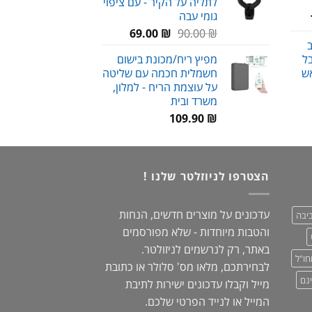
לתליה על הקיר - עם ציפוי
עד
גומי עבה
טווח
המחיר
המחיר
מחירים:
₪
90.00
₪
69.00
ב
המקורי
הנוכחי
ל
מפיץ ריח/מכונת בישום
היה:
הוא:
עד
ש
חשמלית חכמה עם שליטה
69.00 ₪.
90.00 ₪.
על עוצמת הריח - למלון,
משרד ובית
חיר
וכחי
₪
109.90
א:
59.00 
הצטרפו לניוזלטר שלנו !
עדכונים על מוצרים חדשים, הנחות
יבה
והטבות מיוחדות - שלא מפורסמים
באתר, רק לנרשמים לניזולטר.
חו"ל
לבחירתכם, מלאו מס' סלולר או כתובת
נם
מייל וקבלו עדכונים ישירות לתיבת
המייל או לנייד הפרטי שלכם.