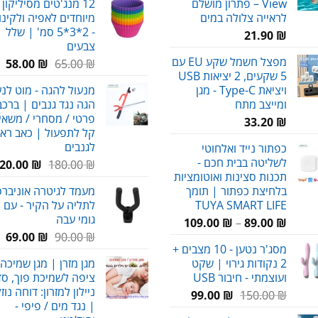
View – פתרון מושלם
12 מנג'טים מסיליקון 
היה:
לראייה צלולה במים
מיוחדים לאפיה ולקינו
230.00 ₪.
- 2*3*5 סמ' | שלל
21.90
₪
צבעים
מפצל חשמל שקע EU עם
המחיר
המ
58.00
₪
65.00
₪
5 שקעים, 2 יציאות USB
המקורי
הנ
ויציאת Type-C - מגן
מנעול להגה - מוט לנ
היה:
הו
ומייצב מתח
הגה נגד גנבים | ברכב
₪.
65.00 ₪.
פרטי / מסחרי / משאיו
33.20
₪
קל לתפעול | כאב רא
לגנבים
כפתור נייד ואלחוטי
לשליטה בבית חכם -
המחיר
20.00
₪
180.00
₪
תכנות סצינות ואוטומציות
המקורי
בלחיצת כפתור | תומך
מעמד לגיטרה אוניברסל
היה:
TUYA SMART LIFE
לתליה על הקיר - עם צ
180.00 ₪.
גומי עבה
טווח
109.00
₪
–
89.00
₪
המחיר
המ
מחירים:
₪
90.00
₪
69.00
מסג'ר נטען - 10 מצבים +
המקורי
הנ
2 נקודות גירוי | שקט
מגן מזרן | מגן שמיכה 
היה:
הו
עד
ועוצמתי - חיבור USB
ציפה לשמיכת פוך, סדי
₪.
90.00 ₪.
ניילון למזרון: דוחה נוז
המחיר
המחיר
99.00
₪
150.00
₪
| נגד מים / פיפי -
המקורי
הנוכחי