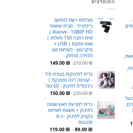
המומלצים
-
מצלמת רשת למחשב
חים
נייח/נייד - מבית שיאומי
Xiaovv - 1080P HD |
זווית רחבה 150 מעלות |
אוטו-פוקוס | USB +
חיר
מיקרופון - לשיחות זום
וכחי
ולמידה מרחוק
אות,
א:
המחיר
המחיר
149.00
₪
210.00
₪
69.00 
ת,
המקורי
הנוכחי
כרית לתינוקות בצורת פיל
היה:
הוא:
- קטיפה רכה ומפנקת |
149.00 ₪.
210.00 ₪.
כירבולית לתינוק - 60 סמ'
טווח
המחיר
המחיר
מחירים:
₪
220.00
₪
150.00
עול
המקורי
הנוכחי
רכב
כרית למניעת ראש שטוח
היה:
הוא:
עד
לתינוק + משטח לאחיזת
150.00 ₪.
220.00 ₪.
בקבוק לתינוק - ב-6
סגנונות
המחיר
1
טווח
הנוכחי
₪
89.00
–
₪
119.00