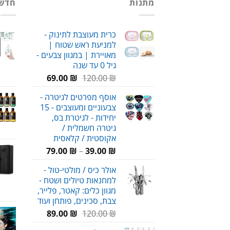
מתנות
חדש
אפס
הפרעות!
כרית מעוצבת לתינוק -
למניעת ראש שטוח |
מאויירת | במגוון צבעים -
גיל 0 עד שנה
המחיר
המחיר
69.00
₪
120.00
₪
המקורי
הנוכחי
אוסף מפרטים לגיטרה -
היה:
הוא:
צבעוניים ומעוצבים - 15
69.00 ₪.
120.00 ₪.
יחידות - לגיטרת בס,
גיטרה חשמלית /
אקוסטית / קלאסית
טווח
79.00
₪
–
39.00
₪
מחירים:
אולר כיס / מולטי-טול -
למחנאות טיולים ושטח -
עד
מגוון כלים: קאטר, פלייר,
צבת, סכינים, פותחן ועוד
המחיר
המחיר
89.00
₪
120.00
₪
המקורי
הנוכחי