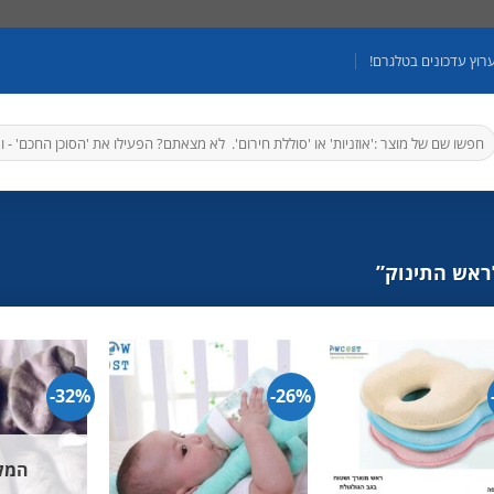
רוץ עדכונים בטלגרם!
יפוש
בור:
ראש התינוק”
32%-
26%-
המלא