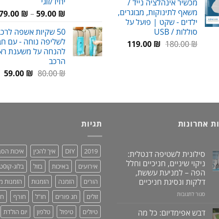
יחיד/זוגי
מכשיר אינהלציה נייד /
היה:
הוא:
משאף לתינוקות, מבוגרים,
79.00
₪
–
59.00
₪
99.00 ₪.
150.00 ₪.
ילדים - שקט | פועל על
סוללות / USB
50 שקיות אשפה לרכ
לשליפה נוחה - עם חב
המחיר
המחיר
119.00
₪
180.00
₪
להנחה על משענת רא
המקורי
הנוכחי
הרכב
היה:
הוא:
המחיר
המ
59.00
₪
80.00
₪
119.00 ₪.
180.00 ₪.
המקורי
הנ
היה:
הו
₪.
80.00 ₪.
ת אחרונות
תגיות
2019
DIY
איך להכין
איכות הסב
סילונית לשטיפה דנטלית:
ניקוי שיניים, חניכיים וחלל
אירועים
באיכות
בזול
בלוג-קו0ט
הפה – למניעת עששת,
דלקות ונסיגת חניכיים
הורים
הזמנה
הזמנות
הזמנות מ
על
סגור לתגובות
זולים
חג פורים
חו"ל
חורף
חי
סילונית
לשטיפה
דבש אפימדיום: כל מה
טיולים
טיפול
טלפון
יום הולדת
דנטלית: