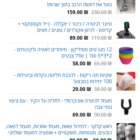
נועל את דוושת הרכב בתוך שניות!
המחיר
המחיר
159.00
₪
230.00
₪
המקורי
הנוכחי
טיונר לגיטרה / כינור / יוקללה - נייד וקומפקטי +
היה:
הוא:
קליפס - לכיוון אקורדים / טונים / תווים
159.00 ₪.
230.00 ₪.
המחיר
המחיר
89.00
₪
119.00
₪
המקורי
הנוכחי
12 מנג'טים מסיליקון - מיוחדים לאפיה ולקינוחים -
היה:
הוא:
2*3*5 סמ' | שלל צבעים
89.00 ₪.
119.00 ₪.
המחיר
המחיר
58.00
₪
65.00
₪
המקורי
הנוכחי
שקיות תה ריקות - להכנת חליטה בקלות וביעילות -
היה:
הוא:
100 יחידות במבצע!
58.00 ₪.
65.00 ₪.
המחיר
המחיר
29.00
₪
38.00
₪
המקורי
הנוכחי
מעמד לגיטרה אוניברסלי - לתליה על הקיר - עם ציפוי
היה:
הוא:
גומי עבה
29.00 ₪.
38.00 ₪.
המחיר
המחיר
69.00
₪
90.00
₪
המקורי
הנוכחי
ראש קלקר - למידול פאות, מעמד אוזניות, מעמד לפאה,
היה:
הוא:
כובעים, מטפחות, משקפיים + אופציה למעמד שולחני
69.00 ₪.
90.00 ₪.
טווח