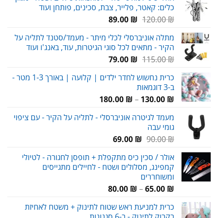
כלים: קאטר, פלייר, צבת, סכינים, פותחן ועוד
עד
המחיר
המחיר
89.00
₪
120.00
₪
המקורי
הנוכחי
מתלה אוניברסלי לכלי מיתר - מעמד/סטנד לתליה על
היה:
הוא:
הקיר - מתאים לכל סוגי הגיטרות, עוד, באנג'ו ועוד
89.00 ₪.
120.00 ₪.
המחיר
המחיר
79.00
₪
115.00
₪
המקורי
הנוכחי
כרית נחשוש לחדר ילדים | קלועה | באורך 1-3 מטר -
היה:
הוא:
ב-3 דוגמאות
79.00 ₪.
115.00 ₪.
טווח
180.00
₪
–
130.00
₪
מחירים:
מעמד לגיטרה אוניברסלי - לתליה על הקיר - עם ציפוי
גומי עבה
עד
המחיר
המחיר
69.00
₪
90.00
₪
המקורי
הנוכחי
אולר / סכין כיס מתקפלת + תופסן לחגורה - לטיולי
היה:
הוא:
קמפינג, מסלולים ושטח - לחיילים מתגייסים
69.00 ₪.
90.00 ₪.
ומשוחררים
טווח
80.00
₪
–
65.00
₪
מחירים:
כרית למניעת ראש שטוח לתינוק + משטח לאחיזת
בקבוק לתינוק - ב-6 סגנונות