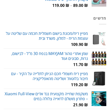
עד
טווח
119.00
₪
–
89.00
₪
מחירים:
חדשים
עד
מפיץ ריח/מכונת בישום חשמלית חכמה עם שליטה על
עוצמת הריח - למלון, משרד ובית
109.90
₪
שמן אתרי טהור MAYJAM בנפח 30 מ"ל - לבישום,
נרות, סבונים ועוד
11.70
₪
מפיץ ריח חשמלי חכם הניתן לתלייה על הקיר - עם
חיבור בלוטות' ושליטה מהאפליקציה
119.20
₪
משקפת שחייה מקצועית נגד אדים Xiaomi Full-View
– פתרון מושלם לראייה צלולה במים
21.90
₪