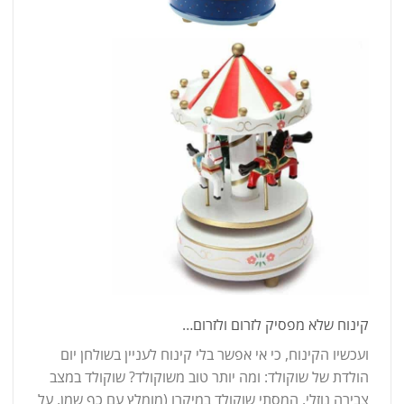
קינוח שלא מפסיק לזרום ולזרום…
ועכשיו הקינוח, כי אי אפשר בלי קינוח לעניין בשולחן יום
הולדת של שוקולד: ומה יותר טוב משוקולד? שוקולד במצב
צבירה נוזלי. המסתי שוקולד במיקרו (מומלץ עם כף שמן, על