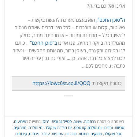
אלינו ואליכם בדיוק?
ה”סוכן החכם”,
הוא בעצם מערכת להגשת בקשות –
פשוטות, קלות או מורכבות – לכל מיני דברים שאתם מנסים
להשיג בכלל – מבחינת זמינות – או מבחינת מחיר, כחלק
מהמלחמה ביוקר המחיה. פנו אלינו
ב”סוכן החכם”
, כיתבו
לנו בפירוט ובקצרה, באופן ברור, מה אתם מחפשים – ונעזור
לכם למצוא כל דבר. אהה, כן…. ואולי גם נכין על זה איזו
כתבה :). מחכים לכם…
כתובת מקוצרת:
https://lowc0st.co.il/QOQ
רשומה זו פורסמה ב
כתבות
,
עיצוב, סטיילינג ובית - DIY
ומתוייגת כ
אירועים
,
אריזות
,
ורדים
,
יום הולדת קונספט
,
יום הולדת שוקולד
,
ימי הולדת
,
ממתקים
,
מפל שוקולד
,
מתוקים
,
מתנות
,
סוכריות
,
עטיפות
,
עיצוב
,
פרחים
,
קינוחים
,