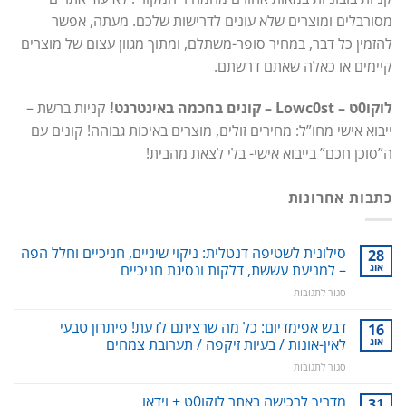
מסורבלים ומוצרים שלא עונים לדרישות שלכם. מעתה, אפשר
להזמין כל דבר, במחיר סופר-משתלם, ומתוך מגוון עצום של מוצרים
קיימים או כאלה שאתם דרשתם.
לוקו0ט – Lowc0st – קונים בחכמה באינטרנט!
קניות ברשת –
ייבוא אישי מחו”ל: מחירים זולים, מוצרים באיכות גבוהה! קונים עם
ה”סוכן חכם” בייבוא אישי- בלי לצאת מהבית!
כתבות אחרונות
סילונית לשטיפה דנטלית: ניקוי שיניים, חניכיים וחלל הפה
28
אוג
– למניעת עששת, דלקות ונסיגת חניכיים
על
סגור לתגובות
סילונית
לשטיפה
דבש אפימדיום: כל מה שרציתם לדעת! פיתרון טבעי
16
דנטלית:
אוג
לאין-אונות / בעיות זיקפה / תערובת צמחים
ניקוי
על
סגור לתגובות
שיניים,
דבש
חניכיים
אפימדיום:
מדריך לרכישה באתר לוקו0ט + וידאו
וחלל
31