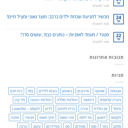
כל
הפה
יול
על
סגור לתגובות
מה
–
מדריך
שרציתם
למניעת
לרכישה
מכשיר למניעת שכחת ילדים ברכב: מוצר גאוני ומציל חיים!
24
לדעת!
עששת,
באתר
יול
פיתרון
דלקות
על
סגור לתגובות
לוקו0ט
טבעי
ונסיגת
מכשיר
+
לאין-אונות
חניכיים
למניעת
סטנד / מעמד לאוזניות – נותנים כבוד, עושים סדר!
22
וידאו
/
שכחת
יול
בעיות
על
סגור לתגובות
ילדים
זיקפה
סטנד
ברכב:
/
/
מוצר
תערובת
מעמד
תגובות אחרונות
גאוני
צמחים
לאוזניות
ומציל
–
חיים!
נותנים
תגיות
כבוד,
עושים
סדר!
אבטחה
אזעקה
איירון מן
באטמן
בובות לילדים
בזול
בית חכם
גיטרה קלאסית
דינוזאור
החלפת סוללה
החלפת רצועה
חד קרן
טיפול
יום הולדת
יצירה
כרית לתינוק
לדים
לוקו0ט – Lowc0st
לוקוסט
לשעון
מד לחות
מיני מאוס
מיקי מאוס
מכשיר
מתנה
מתקן
נמר
סוס
סופרמן
סט
ספיידרמן
עיצוב
ערכה