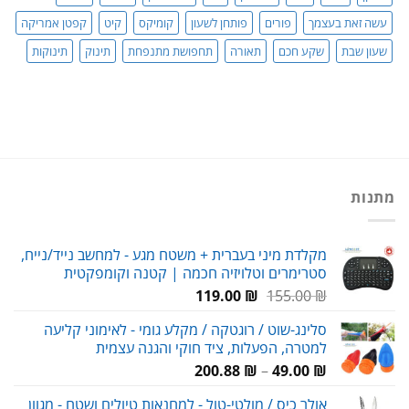
עשה זאת בעצמך
פורים
פותחן לשעון
קומיקס
קיט
קפטן אמריקה
שעון שבת
שקע חכם
תאורה
תחפושת מתנפחת
תינוק
תינוקות
מתנות
מקלדת מיני בעברית + משטח מגע - למחשב נייד/נייח,
סטרימרים וטלויזיה חכמה | קטנה וקומפקטית
המחיר
המחיר
119.00
₪
155.00
₪
המקורי
הנוכחי
סלינג-שוט / רוגטקה / מקלע גומי - לאימוני קליעה
היה:
הוא:
למטרה, הפעלות, ציד חוקי והגנה עצמית
119.00 ₪.
155.00 ₪.
טווח
200.88
₪
–
49.00
₪
מחירים:
אולר כיס / מולטי-טול - למחנאות טיולים ושטח - מגוון