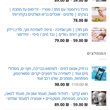
89.00
₪
–
59.00
₪
מחירים:
מיכל נירוסטה עם מתז / ספריי - לריסוס על מחבת |
בצקים | סלטים - אוכלים בריא ושולטים בקלוריות!
עד
78.00
₪
מגן מזרן | מגן שמיכה - ציפה לשמיכת פוך, סדין ניילון
למזרון: דוחה נוזלים | נגד מים / פיפי - יחיד/זוגי
טווח
79.00
₪
–
59.00
₪
מחירים:
המומלצים
עד
נרתיק אטום למים - לשימוש בבריכה, חוף ים, מסלולי
מים ועוד | לשמירה על חפצים יקרים: סמארטפון,
מפתחות, מסמכים, שלט רכב ועוד
המחיר
המחיר
98.00
₪
110.00
₪
המקורי
הנוכחי
ראש קלקר - למידול פאות, מעמד אוזניות, מעמד לפאה,
היה:
הוא:
כובעים, מטפחות, משקפיים + אופציה למעמד שולחני
98.00 ₪.
110.00 ₪.
טווח
89.00
₪
–
59.00
₪
מחירים: