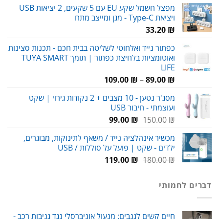
מפצל חשמל שקע EU עם 5 שקעים, 2 יציאות USB
ויציאת Type-C - מגן ומייצב מתח
33.20
₪
כפתור נייד ואלחוטי לשליטה בבית חכם - תכנות סצינות
ואוטומציות בלחיצת כפתור | תומך TUYA SMART
LIFE
טווח
109.00
₪
–
89.00
₪
מחירים:
מסג'ר נטען - 10 מצבים + 2 נקודות גירוי | שקט
ועוצמתי - חיבור USB
עד
המחיר
המחיר
99.00
₪
150.00
₪
המקורי
הנוכחי
מכשיר אינהלציה נייד / משאף לתינוקות, מבוגרים,
היה:
הוא:
ילדים - שקט | פועל על סוללות / USB
99.00 ₪.
150.00 ₪.
המחיר
המחיר
119.00
₪
180.00
₪
המקורי
הנוכחי
היה:
הוא:
דברים לחמותי
119.00 ₪.
180.00 ₪.
חיים קשים לגנבים: מנעול אוניברסלי נגד גניבות רכב -