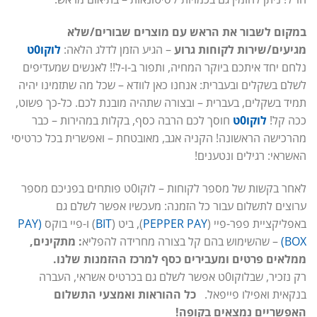
במקום לשבור את הראש עם מוצרים שבורים/שלא
מגיעים/שירות לקוחות גרוע
– הגיע הזמן לדלג הלאה:
לוקו0ט
נלחם יחד איתכם ביוקר המחיה, ותפור ב-ו-ל!! לאנשים שמעדיפים
לשלם בשקלים ובעברית: אנחנו כאן לוודא – שכל מה שתזמינו יהיה
תמיד בשקלים, בעברית – ובצורה שתהיה מובנת לכם. כל-כך פשוט,
ככה קל!
לוקו0ט
חוסך לכם הרבה כסף, בקלות במהירות – כבר
מהרכישה הראשונה! הקניה אגב, מאובטחת – ואפשרית בכל כרטיסי
האשראי: רגילים ונטענים!
לאחר בקשות של מספר לקוחות – לוקו0ט פותחים בפניכם מספר
ערוצים לתשלום עבור כל הזמנה: מעכשיו אפשר לשלם גם
באפליקציית פפר-פיי (
PEPPER PAY
), ביט (
BIT
) ו-פיי בוקס
(PAY
BOX)
– שהשימוש בהם קל בצורה מחרידה להפליא
: מתקינים,
ממלאים פרטים ומעבירים כסף למרכז ההזמנות שלנו.
רק נזכיר, שבלוקו0ט אפשר לשלם גם בכרטיס אשראי, העברה
בנקאית ואפילו פייפאל.
כל ההוראות ואמצעי התשלום
האפשריים נמצאים בקופה!