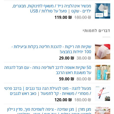
המקורי
הנוכחי
מכשיר אינהלציה נייד / משאף לתינוקות, מבוגרים,
היה:
הוא:
ילדים - שקט | פועל על סוללות / USB
99.00 ₪.
150.00 ₪.
המחיר
המחיר
119.00
₪
180.00
₪
המקורי
הנוכחי
היה:
הוא:
דברים לחמותי
119.00 ₪.
180.00 ₪.
שקיות תה ריקות - להכנת חליטה בקלות וביעילות -
100 יחידות במבצע!
המחיר
המחיר
29.00
₪
38.00
₪
המקורי
הנוכחי
50 שקיות אשפה לרכב לשליפה נוחה - עם חבל להנחה
היה:
הוא:
על משענת ראש הרכב
29.00 ₪.
38.00 ₪.
המחיר
המחיר
59.00
₪
80.00
₪
המקורי
הנוכחי
מנעול להגה - מוט לנעילת הגה נגד גנבים | ברכב פרטי
היה:
הוא:
/ מסחרי / משאיות - קל לתפעול | כאב ראש לגנבים
59.00 ₪.
80.00 ₪.
המחיר
המחיר
120.00
₪
180.00
₪
המקורי
הנוכחי
מגן מזרן | מגן שמיכה - ציפה לשמיכת פוך, סדין ניילון
היה:
הוא: