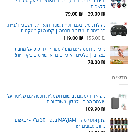
יחידות - לגיטרת בס, גיטרה חשמלית / אקוסטית /
59.00 ₪.
90.00 ₪.
קלאסית
טווח
79.00
₪
–
39.00
₪
מחירים:
מקלדת מיני בעברית + משטח מגע - למחשב נייד/נייח,
סטרימרים וטלויזיה חכמה | קטנה וקומפקטית
עד
המחיר
המחיר
119.00
₪
155.00
₪
המקורי
הנוכחי
מיכל נירוסטה עם מתז / ספריי - לריסוס על מחבת |
היה:
הוא:
בצקים | סלטים - אוכלים בריא ושולטים בקלוריות!
119.00 ₪.
155.00 ₪.
78.00
₪
חדשים
מפיץ ריח/מכונת בישום חשמלית חכמה עם שליטה על
עוצמת הריח - למלון, משרד ובית
109.90
₪
שמן אתרי טהור MAYJAM בנפח 30 מ"ל - לבישום,
נרות, סבונים ועוד