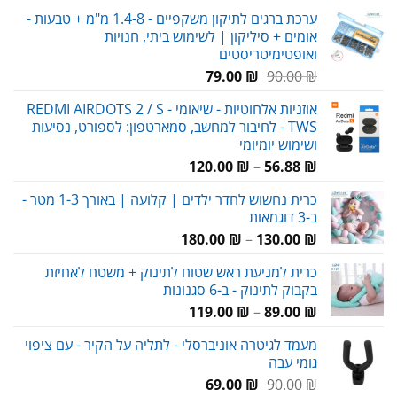
ערכת ברגים לתיקון משקפיים - 1.4-8 מ"מ + טבעות -
אומים + סיליקון | לשימוש ביתי, חנויות
ואופטימיטריסטים
המחיר
המחיר
79.00
₪
90.00
₪
המקורי
הנוכחי
אוזניות אלחוטיות - שיאומי REDMI AIRDOTS 2 / S -
היה:
הוא:
TWS - לחיבור למחשב, סמארטפון: לספורט, נסיעות
79.00 ₪.
90.00 ₪.
ושימוש יומיומי
טווח
120.00
₪
–
56.88
₪
מחירים:
כרית נחשוש לחדר ילדים | קלועה | באורך 1-3 מטר -
ב-3 דוגמאות
עד
טווח
180.00
₪
–
130.00
₪
מחירים:
כרית למניעת ראש שטוח לתינוק + משטח לאחיזת
בקבוק לתינוק - ב-6 סגנונות
עד
טווח
119.00
₪
–
89.00
₪
מחירים:
מעמד לגיטרה אוניברסלי - לתליה על הקיר - עם ציפוי
גומי עבה
עד
המחיר
המחיר
69.00
₪
90.00
₪