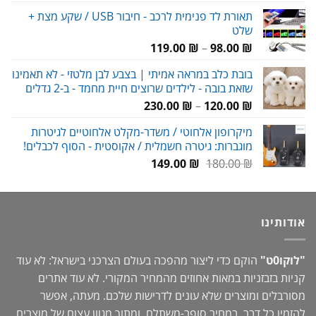
המקורי
הנוכחי
תאורת לד פנימית לרכב - חיבור USB / שקע מצת +
היה:
הוא:
שלט
69.00 ₪.
90.00 ₪.
טווח
119.00
₪
–
98.00
₪
מחירים:
בובת כלב במראה אמיתי | בצבע לבן מלטזי - לא תאמינו
שזאת בובה - לילדים שרוצים חיית מחמד - ב-2 גדלים
עד
טווח
230.00
₪
–
120.00
₪
מחירים:
מיקרופון אלחוטי / משדר-מקלט אלחוטיים לגיטרות
מוגברות: גיטרה חשמלית / אקוסטית - הסוף לכבלים!
עד
המחיר
המחיר
149.00
₪
180.00
₪
המקורי
הנוכחי
היה:
הוא:
149.00 ₪.
180.00 ₪.
אודותינו
"לוקו0ט"
הוקם כדי ליצור מהפכה בעולם הצרכני בישראל: לא עוד
קניות בזבזניות במאות אחוזים מהמחיר המקורי. לא עוד אתרים
מסורבלים ומוצרים שלא עונים לדרישות שלכם. מעתה, אפשר
להזמין כל דבר, במחיר סופר-משתלם, ומתוך מגוון עצום של מוצרים