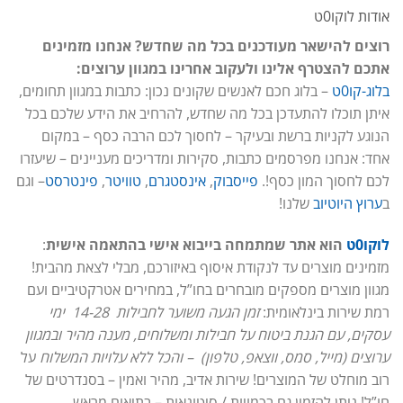
אודות לוקו0ט
רוצים להישאר מעודכנים בכל מה שחדש? אנחנו מזמינים
אתכם להצטרף אלינו ולעקוב אחרינו במגוון ערוצים:
בלוג-קו0ט
– בלוג חכם לאנשים שקונים נכון: כתבות במגוון תחומים,
איתן תוכלו להתעדכן בכל מה שחדש, להרחיב את הידע שלכם בכל
הנוגע לקניות ברשת ובעיקר – לחסוך לכם הרבה כסף – במקום
אחד: אנחנו מפרסמים כתבות, סקירות ומדריכים מעניינים – שיעזרו
לכם לחסוך המון כסף!.
פייסבוק
,
אינסטגרם
,
טוויטר
,
פינטרסט
– וגם
ב
ערוץ היוטיוב
שלנו!
לוקו0ט
הוא אתר שמתמחה בייבוא אישי בהתאמה אישית
:
מזמינים מוצרים עד לנקודת איסוף באיזורכם, מבלי לצאת מהבית!
מגוון מוצרים מספקים מובחרים בחו”ל, במחירים אטרקטיביים ועם
רמת שירות בינלאומית:
זמן הגעה משוער לחבילות 14-28 ימי
עסקים, עם הגנת ביטוח על חבילות ומשלוחים, מענה מהיר ובמגוון
ערוצים (מייל, סמס, ווצאפ, טלפון) – והכל ללא עלויות המשלוח
על
רוב מוחלט של המוצרים! שירות אדיב, מהיר ואמין – בסנדרטים של
חו”ל! ניתן להזמין גם בכמויות / סיטונאות – בתיאום מראש.