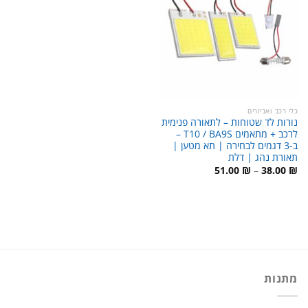
כלי רכב ואביזרים
נורות לד שטוחות – לתאורה פנימית
לרכב + מתאמים T10 / BA9S –
ב-3 דגמים לבחירה | תא מטען |
תאורת נהג | דלת
טווח
51.00
₪
–
38.00
₪
מחירים:
עד
מתנות