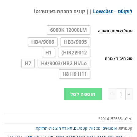
לוקו0ט – Lowc0st
|| קונים בחכמה באינטרנט!
6000K 12000LM
טמפ' ועוצמת תאורה
9006/HB4
9005/HB3
H1
9012(HIR2)
סוג חיבור / נורה
H7
H4/9003/HB2 Hi/Lo
H8 H9 H11
כמות של זוג פנסי לד לרכב - אור לבן | סוג נורות: H4 H11 H8 H1 HB3 9012 9005 9006 H9 HB3
הוספה לסל
מק"ט:
32914153555
קטגוריות:
אופנועים
,
מכוניות
,
קטנועים
,
תאורה חיצונית
,
תחזוקה