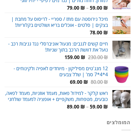
למזרון: דוחה נוזלים | נגד מים / פיפי - יחיד/זוגי
120.00 ₪.
180.00 ₪.
טווח
79.00
₪
–
59.00
₪
מחירים:
מיכל נירוסטה עם מתז / ספריי - לריסוס על מחבת |
בצקים | סלטים - אוכלים בריא ושולטים בקלוריות!
עד
78.00
₪
חיים קשים לגנבים: מנעול אוניברסלי נגד גניבות רכב -
נועל את דוושת הרכב בתוך שניות!
המחיר
המחיר
159.00
₪
230.00
₪
המקורי
הנוכחי
12 מנג'טים מסיליקון - מיוחדים לאפיה ולקינוחים -
היה:
הוא:
4*4*7 סמ' | שלל צבעים
159.00 ₪.
230.00 ₪.
המחיר
המחיר
69.00
₪
80.00
₪
המקורי
הנוכחי
ראש קלקר - למידול פאות, מעמד אוזניות, מעמד לפאה,
היה:
הוא:
כובעים, מטפחות, משקפיים + אופציה למעמד שולחני
69.00 ₪.
80.00 ₪.
טווח
89.00
₪
–
59.00
₪
מחירים:
המומלצים
עד