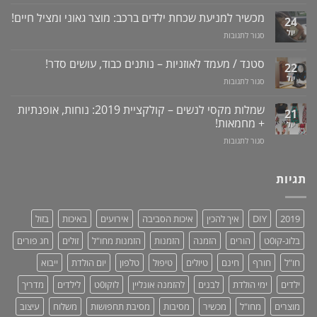
מדריך
שרציתם
למניעת
לרכישה
מכשיר למניעת שכחת ילדים ברכב: מוצר גאוני ומציל חיים!
לדעת!
עששת,
24
באתר
פיתרון
דלקות
יול
על
סגור לתגובות
לוקו0ט
טבעי
ונסיגת
מכשיר
+
לאין-אונות
חניכיים
למניעת
וידאו
סטנד / מעמד לאוזניות – נותנים כבוד, עושים סדר!
/
22
שכחת
בעיות
יול
על
סגור לתגובות
ילדים
זיקפה
סטנד
ברכב:
/
/
מוצר
שמלות מקסי לנשים – קולקציית 2019: נוחות, אופנתיות
21
תערובת
מעמד
גאוני
+ מחמאות!
יול
צמחים
לאוזניות
ומציל
על
סגור לתגובות
–
חיים!
שמלות
נותנים
מקסי
כבוד,
לנשים
תגיות
עושים
–
סדר!
קולקציית
2019:
2019
DIY
איך להכין
איכות הסביבה
אירועים
באיכות
בזול
נוחות,
אופנתיות
בלוג-קו0ט
הורים
הזמנה
הזמנות
הזמנות מחו"ל
זולים
חג פורים
+
מחמאות!
חו"ל
חורף
חינם
טיולים
טיפול
טלפון
יום הולדת
ייבוא
ילדים
ימי הולדת
לבנים
להזמנה אונליין
לוקו0ט
לילדים
מדריך
מוצרים
מחו"ל
מכשיר
מסיבות
מסיבת תחפושות
משלוח
עיצוב