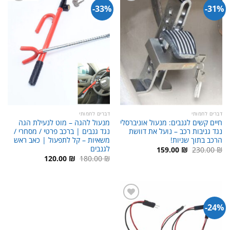
33%-
31%-
דברים לחמותי
דברים לחמותי
חיים קשים לגנבים: מנעול אוניברסלי
מנעול להגה – מוט לנעילת הגה
נגד גניבות רכב – נועל את דוושת
נגד גנבים | ברכב פרטי / מסחרי /
הרכב בתוך שניות!
משאיות – קל לתפעול | כאב ראש
לגנבים
המחיר
המחיר
159.00
₪
230.00
₪
המקורי
הנוכחי
המחיר
המחיר
120.00
₪
180.00
₪
היה:
הוא:
המקורי
הנוכחי
159.00 ₪.
230.00 ₪.
היה:
הוא:
120.00 ₪.
180.00 ₪.
24%-