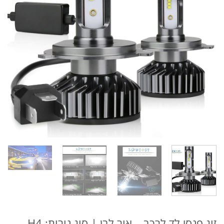
זוג פנסי לד לרכב – אור לבן | סוג נורות: H4