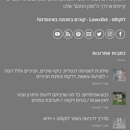
קיימים או דרך ה"
סוכן החכם
" שלנו
לוקו0ט - Lowc0st - קונים בחכמה באינטרנט!
כתבות אחרונות
סילונית לשטיפה דנטלית: ניקוי שיניים, חניכיים וחלל הפה
28
– למניעת עששת, דלקות ונסיגת חניכיים
אוג
על
סגור לתגובות
סילונית
לשטיפה
דבש אפימדיום: כל מה שרציתם לדעת! פיתרון טבעי
16
דנטלית:
לאין-אונות / בעיות זיקפה / תערובת צמחים
אוג
ניקוי
על
סגור לתגובות
שיניים,
דבש
חניכיים
אפימדיום:
מדריך לרכישה באתר לוקו0ט + וידאו
וחלל
31
כל
הפה
יול
על
סגור לתגובות
מה
–