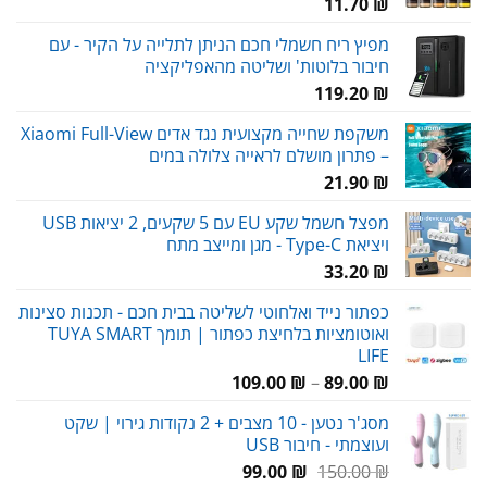
11.70
₪
מפיץ ריח חשמלי חכם הניתן לתלייה על הקיר - עם
חיבור בלוטות' ושליטה מהאפליקציה
119.20
₪
משקפת שחייה מקצועית נגד אדים Xiaomi Full-View
– פתרון מושלם לראייה צלולה במים
21.90
₪
מפצל חשמל שקע EU עם 5 שקעים, 2 יציאות USB
ויציאת Type-C - מגן ומייצב מתח
33.20
₪
כפתור נייד ואלחוטי לשליטה בבית חכם - תכנות סצינות
ואוטומציות בלחיצת כפתור | תומך TUYA SMART
LIFE
טווח
109.00
₪
–
89.00
₪
מחירים:
מסג'ר נטען - 10 מצבים + 2 נקודות גירוי | שקט
ועוצמתי - חיבור USB
עד
המחיר
המחיר
99.00
₪
150.00
₪