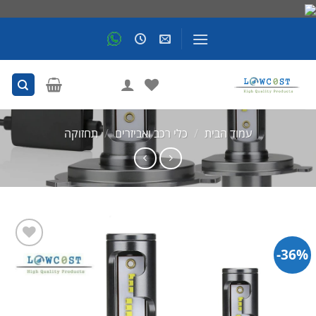
Skip
to
content
עמוד הבית
/
כלי רכב ואביזרים
/
תחזוקה
36%-