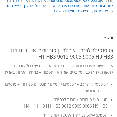
תגיות:
880
,
881
,
9003
,
9004
,
9006
,
9007
,
9008
,
,
H7
,
H4
,
H3
,
H27
,
H11
,
H1
HB5
,
HB4
,
HB3
,
HB2
,
HB1
,
H9
,
H8
,
אור אדום
,
אור כחול
,
אור לבן
,
פלאש
,
פנסי
לד
,
פנסי ערפל
,
פנסים לרכב
,
תאורת לד לרכב
תיאור
זוג פנסי לד לרכב – אור לבן | סוג נורות: H4 H11 H8
H1 HB3 9012 9005 9006 H9 HB3
עדיין משתמשים בנורות ישנות בפנסי המכונית שלכם? עוברים
לתאורת לד לרכב, ומקבלים אור חזק וחסכוני – במחיר הכי זול בארץ!
זוג פנסי לד לרכב – לפנסים קדמיים / פנסי ערפל ועוד – מתאים
לרוב המכוניות
מגוון סוגי חיבורים / נורות לבחירה:
H4 H11 H8 H1 HB3 9012 9005 9006 H9 HB3
הספק: 50W לנורה | 100W לזוג נורות