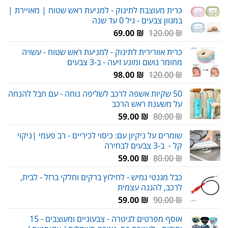
כרית מעוצבת לתינוק - למניעת ראש שטוח | מאויירת |
במגוון צבעים - גיל 0 עד שנה
המחיר
המחיר
69.00
₪
120.00
₪
המקורי
הנוכחי
כרית אוורירית לתינוק - למניעת ראש שטוח - עשויה
היה:
הוא:
מחומר נושם ומונע זיעה - ב-3 צבעים
69.00 ₪.
120.00 ₪.
המחיר
המחיר
98.00
₪
120.00
₪
המקורי
הנוכחי
50 שקיות אשפה לרכב לשליפה נוחה - עם חבל להנחה
היה:
הוא:
על משענת ראש הרכב
98.00 ₪.
120.00 ₪.
המחיר
המחיר
59.00
₪
80.00
₪
המקורי
הנוכחי
שומרים על ניקיון עם: כיסוי לכיריים - רב פעמי |ניקוי
היה:
הוא:
קל - ב-3 צבעים לבחירה
59.00 ₪.
80.00 ₪.
המחיר
המחיר
59.00
₪
80.00
₪
המקורי
הנוכחי
כבל מגנטי גמיש - לחילוץ ברקים וחלקי ברזל - לבית,
היה:
הוא:
לרכב, להגנה עצמית
59.00 ₪.
80.00 ₪.
המחיר
המחיר
59.00
₪
90.00
₪
המקורי
הנוכחי
אוסף מפרטים לגיטרה - צבעוניים ומעוצבים - 15
היה:
הוא: