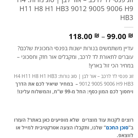
H11 H8 H1 HB3 9012 9005 9006 H9
HB3
טווח
118.00
–
99.00
₪
₪
מחירים:
עדיין משתמשים בנורות ישנות בפנסי המכונית שלכם?
עד
עוברים לתאורת לד לרכב, ומקבלים אור חזק וחסכוני –
במחיר הכי זול בארץ!
זוג פנסי לד לרכב – אור לבן | סוג נורות: H4 H11 H8 H1 HB3
9012 9005 9006 H9 HB3
– במחיר שיאיר לכם את הדרך
ויחסוך לכם המון כסף: החל מ-99 ש”ח, והמשלוח עלינו!
רוצים לקנות עוד מוצרים שלא מופיעים כאן באתר? העזרו
ב”
סוכן החכם
” שלנו, ותקבלו הצעה אטרקטיבית למייל או
לווצאפ.