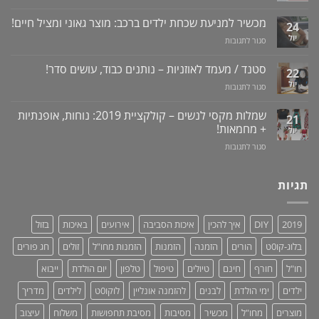
מדריך
שרציתם
למניעת
לרכישה
מכשיר למניעת שכחת ילדים ברכב: מוצר גאוני ומציל חיים!
לדעת!
עששת,
24
באתר
פיתרון
דלקות
יול
על
סגור לתגובות
לוקו0ט
טבעי
ונסיגת
מכשיר
+
לאין-אונות
חניכיים
למניעת
וידאו
סטנד / מעמד לאוזניות – נותנים כבוד, עושים סדר!
/
22
שכחת
בעיות
יול
על
סגור לתגובות
ילדים
זיקפה
סטנד
ברכב:
/
/
מוצר
שמלות מקסי לנשים – קולקציית 2019: נוחות, אופנתיות
21
תערובת
מעמד
גאוני
+ מחמאות!
יול
צמחים
לאוזניות
ומציל
על
סגור לתגובות
–
חיים!
שמלות
נותנים
מקסי
כבוד,
לנשים
תגיות
עושים
–
סדר!
קולקציית
2019:
2019
DIY
איך להכין
איכות הסביבה
אירועים
באיכות
בזול
נוחות,
אופנתיות
בלוג-קו0ט
הורים
הזמנה
הזמנות
הזמנות מחו"ל
זולים
חג פורים
+
מחמאות!
חו"ל
חורף
חינם
טיולים
טיפול
טלפון
יום הולדת
ייבוא
ילדים
ימי הולדת
לבנים
להזמנה אונליין
לוקו0ט
לילדים
מדריך
מוצרים
מחו"ל
מכשיר
מסיבות
מסיבת תחפושות
משלוח
עיצוב