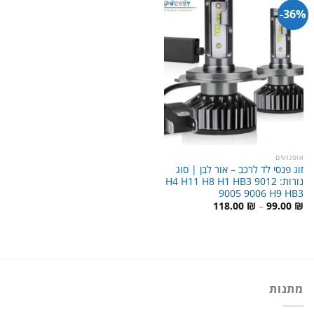
36%-
אופנועים
זוג פנסי לד לרכב – אור לבן | סוג
נורות: H4 H11 H8 H1 HB3 9012
9005 9006 H9 HB3
טווח
118.00
₪
–
99.00
₪
מחירים:
עד
מתנות