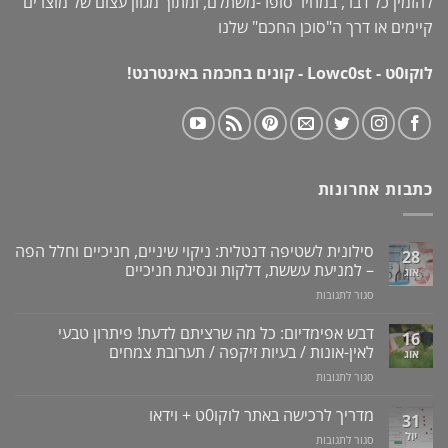
להזמין כל דבר, במחיר סופר-משתלם, ומתוך מגוון עצום של מוצרים
קיימים או דרך ה"
סוכן החכם
" שלנו
לוקו0ט - Lowc0st - קונים בחכמה באינטרנט!
כתבות אחרונות
סילונית לשטיפה דנטלית: ניקוי שיניים, חניכיים וחלל הפה
28
– למניעת עששת, דלקות ונסיגת חניכיים
אוג
על
סגור לתגובות
סילונית
לשטיפה
דבש אפימדיום: כל מה שרציתם לדעת! פיתרון טבעי
16
דנטלית:
לאין-אונות / בעיות זיקפה / תערובת צמחים
אוג
ניקוי
על
סגור לתגובות
שיניים,
דבש
חניכיים
אפימדיום:
מדריך לרכישה באתר לוקו0ט + וידאו
וחלל
31
כל
הפה
יול
על
סגור לתגובות
מה
–