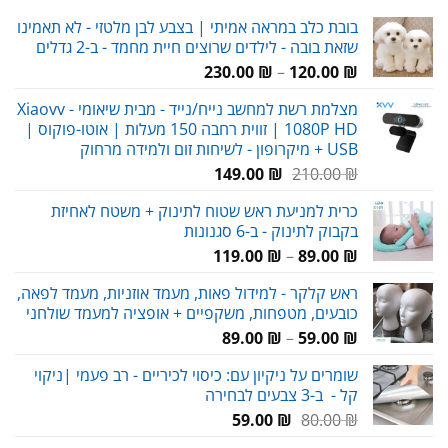
בובת כלב במראה אמיתי | בצבע לבן מלטזי - לא תאמינו
שזאת בובה - לילדים שרוצים חיית מחמד - ב-2 גדלים
טווח
230.00
₪
–
120.00
₪
מחירים:
מצלמת רשת למחשב נייח/נייד - מבית שיאומי Xiaovv -
1080P HD | זווית רחבה 150 מעלות | אוטו-פוקוס |
עד
USB + מיקרופון - לשיחות זום ולמידה מרחוק
המחיר
המחיר
149.00
₪
210.00
₪
המקורי
הנוכחי
כרית למניעת ראש שטוח לתינוק + משטח לאחיזת
היה:
הוא:
בקבוק לתינוק - ב-6 סגנונות
149.00 ₪.
210.00 ₪.
טווח
119.00
₪
–
89.00
₪
מחירים:
ראש קלקר - למידול פאות, מעמד אוזניות, מעמד לפאה,
כובעים, מטפחות, משקפיים + אופציה למעמד שולחני
עד
טווח
89.00
₪
–
59.00
₪
מחירים:
שומרים על ניקיון עם: כיסוי לכיריים - רב פעמי |ניקוי
קל - ב-3 צבעים לבחירה
עד
המחיר
המחיר
59.00
₪
80.00
₪
המקורי
הנוכחי