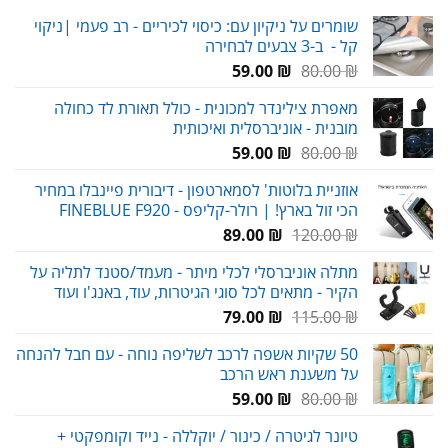
שומרים על ניקיון עם: כיסוי לכיריים - רב פעמי |ניקוי
קל - ב-3 צבעים לבחירה
המחיר
המחיר
59.00
₪
80.00
₪
המקורי
הנוכחי
מאפרת צילינדר למכונית - כולל תאורת לד כחולה
היה:
הוא:
מובנית - אוניברסלית ואיכותית
59.00 ₪.
80.00 ₪.
המחיר
המחיר
59.00
₪
80.00
₪
המקורי
הנוכחי
אוזניית בלוטות' לסמארטפון - דיבורית פיינבלו במחיר
היה:
הוא:
הכי זול בארץ! | רולר-קליפס - FINEBLUE F920
59.00 ₪.
80.00 ₪.
המחיר
המחיר
89.00
₪
120.00
₪
המקורי
הנוכחי
מתלה אוניברסלי לכלי מיתר - מעמד/סטנד לתליה על
היה:
הוא:
הקיר - מתאים לכל סוגי הגיטרות, עוד, באנג'ו ועוד
89.00 ₪.
120.00 ₪.
המחיר
המחיר
79.00
₪
115.00
₪
המקורי
הנוכחי
50 שקיות אשפה לרכב לשליפה נוחה - עם חבל להנחה
היה:
הוא:
על משענת ראש הרכב
79.00 ₪.
115.00 ₪.
המחיר
המחיר
59.00
₪
80.00
₪
המקורי
הנוכחי
טיונר לגיטרה / כינור / יוקללה - נייד וקומפקטי +
היה:
הוא: