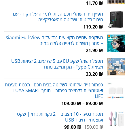
11.70
₪
מפיץ ריח חשמלי חכם הניתן לתלייה על הקיר - עם
חיבור בלוטות' ושליטה מהאפליקציה
119.20
₪
משקפת שחייה מקצועית נגד אדים Xiaomi Full-View
– פתרון מושלם לראייה צלולה במים
21.90
₪
מפצל חשמל שקע EU עם 5 שקעים, 2 יציאות USB
ויציאת Type-C - מגן ומייצב מתח
33.20
₪
כפתור נייד ואלחוטי לשליטה בבית חכם - תכנות סצינות
ואוטומציות בלחיצת כפתור | תומך TUYA SMART
LIFE
טווח
109.00
₪
–
89.00
₪
מחירים:
מסג'ר נטען - 10 מצבים + 2 נקודות גירוי | שקט
ועוצמתי - חיבור USB
עד
המחיר
המחיר
99.00
₪
150.00
₪