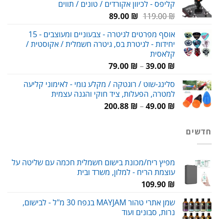
קליפס - לכיוון אקורדים / טונים / תווים
59.00 ₪.
80.00 ₪.
המחיר
המחיר
89.00
₪
119.00
₪
המקורי
הנוכחי
אוסף מפרטים לגיטרה - צבעוניים ומעוצבים - 15
היה:
הוא:
יחידות - לגיטרת בס, גיטרה חשמלית / אקוסטית /
89.00 ₪.
119.00 ₪.
קלאסית
טווח
79.00
₪
–
39.00
₪
מחירים:
סלינג-שוט / רוגטקה / מקלע גומי - לאימוני קליעה
למטרה, הפעלות, ציד חוקי והגנה עצמית
עד
טווח
200.88
₪
–
49.00
₪
מחירים:
חדשים
עד
מפיץ ריח/מכונת בישום חשמלית חכמה עם שליטה על
עוצמת הריח - למלון, משרד ובית
109.90
₪
שמן אתרי טהור MAYJAM בנפח 30 מ"ל - לבישום,
נרות, סבונים ועוד