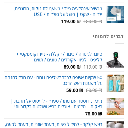
המקורי
הנוכחי
מכשיר אינהלציה נייד / משאף לתינוקות, מבוגרים,
היה:
הוא:
ילדים - שקט | פועל על סוללות / USB
99.00 ₪.
150.00 ₪.
המחיר
המחיר
119.00
₪
180.00
₪
המקורי
הנוכחי
היה:
הוא:
דברים לחמותי
119.00 ₪.
180.00 ₪.
טיונר לגיטרה / כינור / יוקללה - נייד וקומפקטי +
קליפס - לכיוון אקורדים / טונים / תווים
המחיר
המחיר
89.00
₪
119.00
₪
המקורי
הנוכחי
50 שקיות אשפה לרכב לשליפה נוחה - עם חבל להנחה
היה:
הוא:
על משענת ראש הרכב
89.00 ₪.
119.00 ₪.
המחיר
המחיר
59.00
₪
80.00
₪
המקורי
הנוכחי
מיכל נירוסטה עם מתז / ספריי - לריסוס על מחבת |
היה:
הוא:
בצקים | סלטים - אוכלים בריא ושולטים בקלוריות!
59.00 ₪.
80.00 ₪.
78.00
₪
ראש קלקר - למידול פאות, מעמד אוזניות, מעמד לפאה,