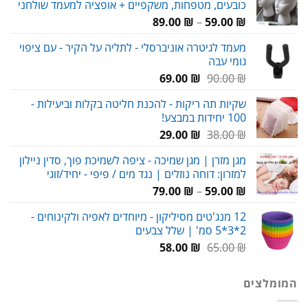
כובעים, מטפחות, משקפיים + אופציה למעמד שולחני
טווח
89.00
₪
–
59.00
₪
מחירים:
מעמד לגיטרה אוניברסלי - לתליה על הקיר - עם ציפוי
גומי עבה
עד
המחיר
המחיר
69.00
₪
90.00
₪
המקורי
הנוכחי
שקיות תה ריקות - להכנת חליטה בקלות וביעילות -
היה:
הוא:
100 יחידות במבצע!
69.00 ₪.
90.00 ₪.
המחיר
המחיר
29.00
₪
38.00
₪
המקורי
הנוכחי
מגן מזרן | מגן שמיכה - ציפה לשמיכת פוך, סדין ניילון
היה:
הוא:
למזרון: דוחה נוזלים | נגד מים / פיפי - יחיד/זוגי
29.00 ₪.
38.00 ₪.
טווח
79.00
₪
–
59.00
₪
מחירים:
12 מנג'טים מסיליקון - מיוחדים לאפיה ולקינוחים -
2*3*5 סמ' | שלל צבעים
עד
המחיר
המחיר
58.00
₪
65.00
₪
המקורי
הנוכחי
היה:
הוא:
המומלצים
58.00 ₪.
65.00 ₪.