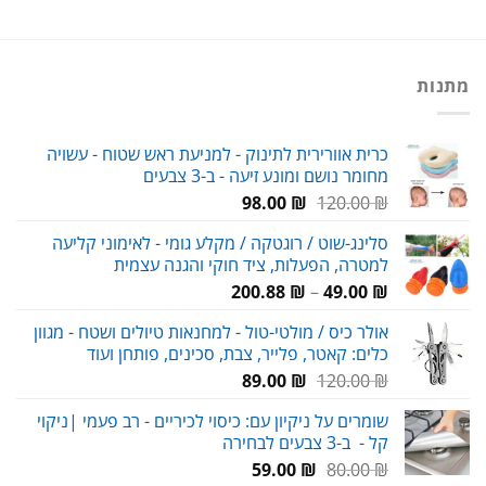
מתנות
כרית אוורירית לתינוק - למניעת ראש שטוח - עשויה
מחומר נושם ומונע זיעה - ב-3 צבעים
המחיר
המחיר
98.00
₪
120.00
₪
המקורי
הנוכחי
סלינג-שוט / רוגטקה / מקלע גומי - לאימוני קליעה
היה:
הוא:
למטרה, הפעלות, ציד חוקי והגנה עצמית
98.00 ₪.
120.00 ₪.
טווח
200.88
₪
–
49.00
₪
מחירים:
אולר כיס / מולטי-טול - למחנאות טיולים ושטח - מגוון
כלים: קאטר, פלייר, צבת, סכינים, פותחן ועוד
עד
המחיר
המחיר
89.00
₪
120.00
₪
המקורי
הנוכחי
שומרים על ניקיון עם: כיסוי לכיריים - רב פעמי |ניקוי
היה:
הוא:
קל - ב-3 צבעים לבחירה
89.00 ₪.
120.00 ₪.
המחיר
המחיר
59.00
₪
80.00
₪