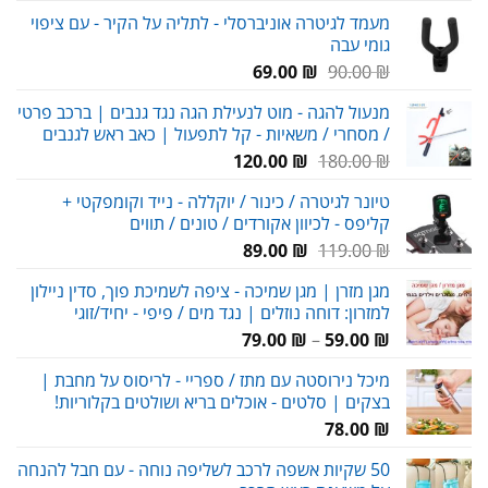
המקורי
הנוכחי
מעמד לגיטרה אוניברסלי - לתליה על הקיר - עם ציפוי
היה:
הוא:
גומי עבה
159.00 ₪.
230.00 ₪.
המחיר
המחיר
69.00
₪
90.00
₪
המקורי
הנוכחי
מנעול להגה - מוט לנעילת הגה נגד גנבים | ברכב פרטי
היה:
הוא:
/ מסחרי / משאיות - קל לתפעול | כאב ראש לגנבים
69.00 ₪.
90.00 ₪.
המחיר
המחיר
120.00
₪
180.00
₪
המקורי
הנוכחי
טיונר לגיטרה / כינור / יוקללה - נייד וקומפקטי +
היה:
הוא:
קליפס - לכיוון אקורדים / טונים / תווים
120.00 ₪.
180.00 ₪.
המחיר
המחיר
89.00
₪
119.00
₪
המקורי
הנוכחי
מגן מזרן | מגן שמיכה - ציפה לשמיכת פוך, סדין ניילון
היה:
הוא:
למזרון: דוחה נוזלים | נגד מים / פיפי - יחיד/זוגי
89.00 ₪.
119.00 ₪.
טווח
79.00
₪
–
59.00
₪
מחירים:
מיכל נירוסטה עם מתז / ספריי - לריסוס על מחבת |
בצקים | סלטים - אוכלים בריא ושולטים בקלוריות!
עד
78.00
₪
50 שקיות אשפה לרכב לשליפה נוחה - עם חבל להנחה