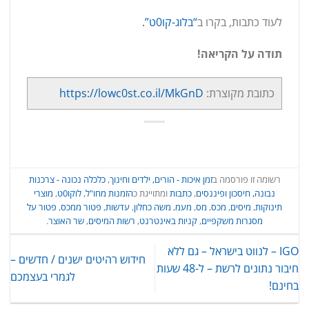
לעוד כתבות, בקרו ב
“בלוג-קו0ט”.
תודה על הקריאה!
כתובת מקוצרת:
https://lowc0st.co.il/MkGnD
רשומה זו פורסמה ב
זמן איכות - הורים, ילדים וחינוך
,
כלכלה נכונה - צרכנות
נבונה, חיסכון ופיננסים
,
כתבות
ומתוייגת כ
הזמנות מחו"ל
,
לוקו0ט
,
מוצרי
תינוקות
,
מיסים
,
מכס
,
מס
,
מעמ
,
משה כחלון
,
עדשות
,
פטור ממכס
,
פטור על
מסגרות משקפיים
,
קניות באינטרנט
,
רשות המיסים
,
שר האוצר
.
IGO – לנווט בישראל – גם ללא
חידוש רהיטים ישנים / חדשים –
חיבור נתונים לרשת – ל-48 שעות
לגמרי בעצמכם
בחינם!