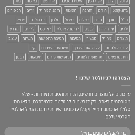
2019
DIY
איך להכין
איכות הסביבה
אירועים
באיכות
בזול
נוחות,
אופנתיות
בלוג-קו0ט
הורים
הזמנה
הזמנות
הזמנות מחו"ל
זולים
חג פורים
+
מחמאות!
חו"ל
חורף
חינם
טיולים
טיפול
טלפון
יום הולדת
ייבוא
ילדים
ימי הולדת
לבנים
להזמנה אונליין
לוקו0ט
לילדים
מדריך
מוצרים
מחו"ל
מכשיר
מסיבות
מסיבת תחפושות
משלוח
עיצוב
עיצוב שולחנות
עשה זאת בעצמך
עשו זאת בעצמכם
קיץ
רוית מרציאנו
תחפושות לפורים
תחפושות פורים
תינוקות
תכנון
הצטרפו לניוזלטר שלנו !
עדכונים על מוצרים חדשים, הנחות והטבות מיוחדות - שלא
מפורסמים באתר, רק לנרשמים לניזולטר. לבחירתכם, מלאו מס'
סלולר או כתובת מייל וקבלו עדכונים ישירות לתיבת המייל או לנייד
הפרטי שלכם.