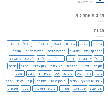
בעיות
על
סגור לתגובות
ילדים
זיקפה
סטנד
ברכב:
/
/
מוצר
תערובת
מעמד
תגובות אחרונות
גאוני
צמחים
לאוזניות
ומציל
–
חיים!
נותנים
תגיות
כבוד,
עושים
סדר!
אבטחה
אזעקה
איירון מן
באטמן
בובות לילדים
בזול
בית חכם
גיטרה קלאסית
דינוזאור
החלפת סוללה
החלפת רצועה
חד קרן
טיפול
יום הולדת
יצירה
כרית לתינוק
לדים
לוקו0ט – Lowc0st
לוקוסט
לשעון
מד לחות
מיני מאוס
מיקי מאוס
מכשיר
מתנה
מתקן
נמר
סוס
סופרמן
סט
ספיידרמן
עיצוב
ערכה
עשה זאת בעצמך
פורים
פותחן לשעון
קומיקס
קיט
קפטן אמריקה
שעון שבת
שקע חכם
תאורה
תחפושת מתנפחת
תינוק
תינוקות