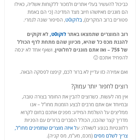
כביכול להעשיר בעלי אתרים ולמכור ללקוחות אשליה, כאילו
הם מוגנים מאיזשהו חיוב מצד המדינה (כי הם באמת
פטורים ברוב המקרים),
בלוקו0ט
, הסיפור שונה לגמרי.
רוב המוצרים שתמצאו באתר
לוקו0ט,
לא זקוקים
להגנת מכס כל שהיא, מכיוון שהם מתחת לרף הכולל
של 75$ – ואז אתם מוגנים לחלוטין
, ושאף אחד לא ינסה
להפחיד אתכם 🙂
ואם אמירה כזו עדיין לא ברור לכם, קיפצו לפסקה הבאה.
רוצים לחפור יותר עמוק?
אין מה לעשות. כשרוצים להבין את החומר בצורה טובה,
ובמיוחד אם אתם מרבים לבצע הזמנות מחו”ל – אנו
ממליצים על השלמת המידע: מפנים אתכם בחום לקרוא
מדריך קצר שהכנו, הכולל הסברים ברורים עם הפניות
רלוונטיות בנוגע לשאלה: ע
ל איזה מוצרים שמזמינים מחו”ל,
צריך לשלם מסים
(מכס, מע”מ, מס קניה).