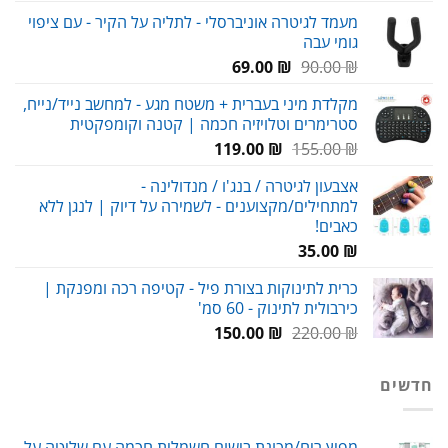
המקורי
הנוכחי
מעמד לגיטרה אוניברסלי - לתליה על הקיר - עם ציפוי
היה:
הוא:
גומי עבה
59.00 ₪.
80.00 ₪.
המחיר
המחיר
69.00
₪
90.00
₪
המקורי
הנוכחי
מקלדת מיני בעברית + משטח מגע - למחשב נייד/נייח,
היה:
הוא:
סטרימרים וטלויזיה חכמה | קטנה וקומפקטית
69.00 ₪.
90.00 ₪.
המחיר
המחיר
119.00
₪
155.00
₪
המקורי
הנוכחי
אצבעון לגיטרה / בנג'ו / מנדולינה -
היה:
הוא:
למתחילים/מקצוענים - לשמירה על דיוק | לנגן ללא
119.00 ₪.
155.00 ₪.
כאבים!
35.00
₪
כרית לתינוקות בצורת פיל - קטיפה רכה ומפנקת |
כירבולית לתינוק - 60 סמ'
המחיר
המחיר
150.00
₪
220.00
₪
המקורי
הנוכחי
היה:
הוא:
חדשים
150.00 ₪.
220.00 ₪.
מפיץ ריח/מכונת בישום חשמלית חכמה עם שליטה על