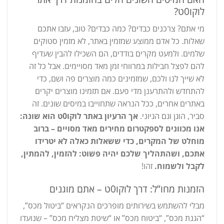
לוקו0ט?
מי אתם? צרכנים כבדים? כמה כבדים? טוב, עזבו אתכם
שאלות. כל אדם ממוצע שמזמין באתר, לא מזמין סטוקים
שלמים. ולמעט מקרים בודדים, הם השכילו להבין שעדיף
להם לפצל חבילות במרווחי זמן מאד מסויימים. אבל כל זה
לא שייך לנו ולכם, שמזמינים כמה מוצרים פה ושם, כדי
להתחדש ולהתרענן מדי פעם. אם תזמינו מוצרים יקרים
באתרים אחרים, ככל הנראה שתחוייבו במיסים שונים. זה
סביר, הוגן וגם הגיוני.
אך הרעיון באתר לוקו0ט הוא שונה:
אנו מכוונים לספקטרום מחירים מאד מסויים – ברוב
מוחלט של המקרים, כדי ששאלות כאלה לא יטרידו
אתכם, ושהתהליך שלכם יהיה פשוט: להזמין, להמתין,
לקבל ולשמוח.
זהו!
הזמנות מחו”ל: דרך לוקו0ט – אתם מוגנים
מבלי להשתמש בשירותים מופרכים הנקראים “ביטול מכס”,
“הגנת מכס”, “ביטוח מכס” או “שיטת מצליח מכס” – שנועדו