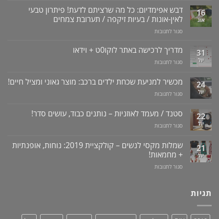
לשטיפה
דבש אפימדיום: כל מה שרציתם לדעת! פיתרון טבעי
16
דנטלית:
לאין-אונות / בעיות זיקפה / תערובת צמחים
אוג
ניקוי
על
סגור לתגובות
שיניים,
דבש
חניכיים
אפימדיום:
מדריך לרכישה באתר לוקו0ט + וידאו
וחלל
31
כל
הפה
יול
על
סגור לתגובות
מה
–
מדריך
שרציתם
למניעת
לרכישה
מכשיר למניעת שכחת ילדים ברכב: מוצר גאוני ומציל חיים!
לדעת!
עששת,
24
באתר
פיתרון
דלקות
יול
על
סגור לתגובות
לוקו0ט
טבעי
ונסיגת
מכשיר
+
לאין-אונות
חניכיים
למניעת
וידאו
סטנד / מעמד לאוזניות – נותנים כבוד, עושים סדר!
/
22
שכחת
בעיות
יול
על
סגור לתגובות
ילדים
זיקפה
סטנד
ברכב:
/
/
מוצר
שמלות מקסי לנשים – קולקציית 2019: נוחות, אופנתיות
21
תערובת
מעמד
גאוני
+ מחמאות!
יול
צמחים
לאוזניות
ומציל
על
סגור לתגובות
–
חיים!
שמלות
נותנים
מקסי
כבוד,
לנשים
תגיות
עושים
–
סדר!
קולקציית
2019: