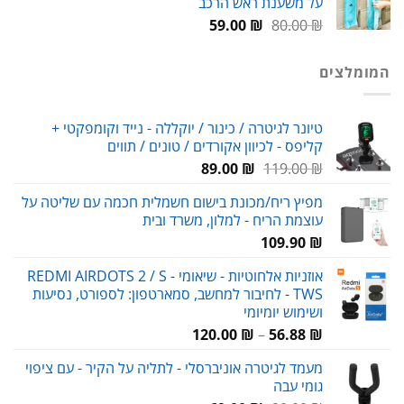
על משענת ראש הרכב
המחיר
המחיר
59.00
₪
80.00
₪
המקורי
הנוכחי
היה:
הוא:
המומלצים
59.00 ₪.
80.00 ₪.
טיונר לגיטרה / כינור / יוקללה - נייד וקומפקטי +
קליפס - לכיוון אקורדים / טונים / תווים
המחיר
המחיר
89.00
₪
119.00
₪
המקורי
הנוכחי
מפיץ ריח/מכונת בישום חשמלית חכמה עם שליטה על
היה:
הוא:
עוצמת הריח - למלון, משרד ובית
89.00 ₪.
119.00 ₪.
109.90
₪
אוזניות אלחוטיות - שיאומי REDMI AIRDOTS 2 / S -
TWS - לחיבור למחשב, סמארטפון: לספורט, נסיעות
ושימוש יומיומי
טווח
120.00
₪
–
56.88
₪
מחירים:
מעמד לגיטרה אוניברסלי - לתליה על הקיר - עם ציפוי
גומי עבה
עד