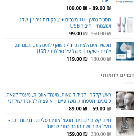
LIFE
טווח
109.00
₪
–
89.00
₪
מחירים:
מסג'ר נטען - 10 מצבים + 2 נקודות גירוי | שקט
ועוצמתי - חיבור USB
עד
המחיר
המחיר
99.00
₪
150.00
₪
המקורי
הנוכחי
מכשיר אינהלציה נייד / משאף לתינוקות, מבוגרים,
היה:
הוא:
ילדים - שקט | פועל על סוללות / USB
99.00 ₪.
150.00 ₪.
המחיר
המחיר
119.00
₪
180.00
₪
המקורי
הנוכחי
היה:
הוא:
דברים לחמותי
119.00 ₪.
180.00 ₪.
ראש קלקר - למידול פאות, מעמד אוזניות, מעמד לפאה,
כובעים, מטפחות, משקפיים + אופציה למעמד שולחני
טווח
89.00
₪
–
59.00
₪
מחירים:
חיים קשים לגנבים: מנעול אוניברסלי נגד גניבות רכב -
נועל את דוושת הרכב בתוך שניות!
עד
המחיר
המחיר
159.00
₪
230.00
₪