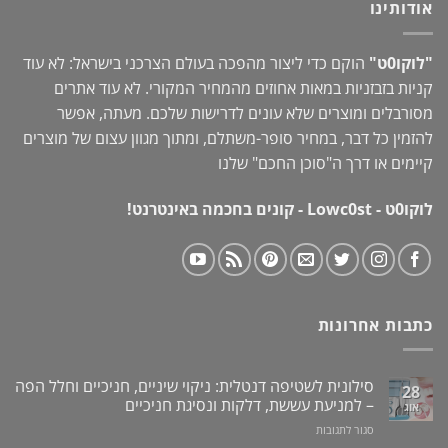
אודותינו
"לוקו0ט"
הוקם כדי ליצור מהפכה בעולם הצרכני בישראל: לא עוד
קניות בזבזניות במאות אחוזים מהמחיר המקורי. לא עוד אתרים
מסורבלים ומוצרים שלא עונים לדרישות שלכם. מעתה, אפשר
להזמין כל דבר, במחיר סופר-משתלם, ומתוך מגוון עצום של מוצרים
קיימים או דרך ה"
סוכן החכם
" שלנו
לוקו0ט - Lowc0st - קונים בחכמה באינטרנט!
כתבות אחרונות
סילונית לשטיפה דנטלית: ניקוי שיניים, חניכיים וחלל הפה
28
– למניעת עששת, דלקות ונסיגת חניכיים
אוג
על
סגור לתגובות
סילונית