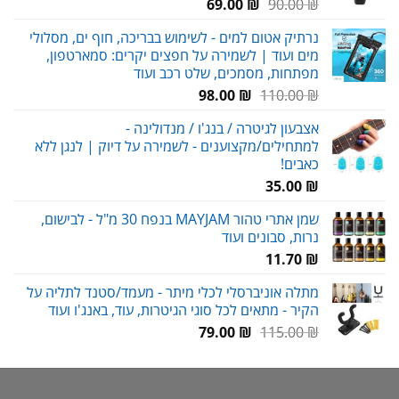
המחיר
המחיר
69.00
₪
90.00
₪
המקורי
הנוכחי
נרתיק אטום למים - לשימוש בבריכה, חוף ים, מסלולי
היה:
הוא:
מים ועוד | לשמירה על חפצים יקרים: סמארטפון,
69.00 ₪.
90.00 ₪.
מפתחות, מסמכים, שלט רכב ועוד
המחיר
המחיר
98.00
₪
110.00
₪
המקורי
הנוכחי
אצבעון לגיטרה / בנג'ו / מנדולינה -
היה:
הוא:
למתחילים/מקצוענים - לשמירה על דיוק | לנגן ללא
98.00 ₪.
110.00 ₪.
כאבים!
35.00
₪
שמן אתרי טהור MAYJAM בנפח 30 מ"ל - לבישום,
נרות, סבונים ועוד
11.70
₪
מתלה אוניברסלי לכלי מיתר - מעמד/סטנד לתליה על
הקיר - מתאים לכל סוגי הגיטרות, עוד, באנג'ו ועוד
המחיר
המחיר
79.00
₪
115.00
₪
המקורי
הנוכחי
היה:
הוא:
79.00 ₪.
115.00 ₪.