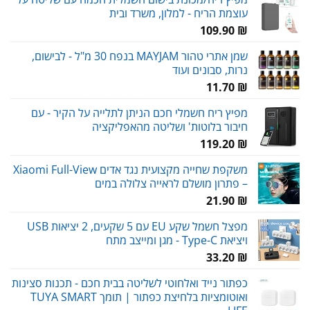
עוצמת הריח - למלון, משרד ובית
109.90
₪
שמן אתרי טהור MAYJAM בנפח 30 מ"ל - לבישום,
נרות, סבונים ועוד
11.70
₪
מפיץ ריח חשמלי חכם הניתן לתלייה על הקיר - עם
חיבור בלוטות' ושליטה מהאפליקציה
119.20
₪
משקפת שחייה מקצועית נגד אדים Xiaomi Full-View
– פתרון מושלם לראייה צלולה במים
21.90
₪
מפצל חשמל שקע EU עם 5 שקעים, 2 יציאות USB
ויציאת Type-C - מגן ומייצב מתח
33.20
₪
כפתור נייד ואלחוטי לשליטה בבית חכם - תכנות סצינות
ואוטומציות בלחיצת כפתור | תומך TUYA SMART