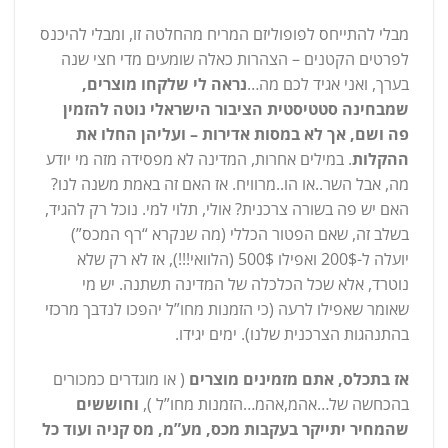
מבלי להתייחס לפופוליזם המריח מהחלטה זו, ומבלי להיכנס
לפרטים הקטנים – הצהרות כאלה שומעים מדי חצי שנה
בערך, ואני אגיד לכם מה…
נראה לי שלקחו מוצרים,
שמבחינה סטטיסטית הציבור הישראלי נוטה להזמין
פה ושם, אך לא במסות אדירות – ועליהן החלו את
ההקלות
. במילים אחרות, המדינה לא מפסידה מזה מי יודע
מה, אבל השר..או הו..מרוויח. אז האם זה באמת משנה לנו?
האם יש פה בשורה צרכנית? אולי, תלוי למי. נוכל רק להגיד,
בשלב זה, שאם הפטור הכללי (מה שנקרא “רף המכס”)
יועלה ל-200$ ואפילו 500$ (הלוואי!!!), אז לא רק שלא
נוטרד, אלא שכל הכלכלה של המדינה תשתנה. יש מי
שאומר שאפילו לרעה (כי הזמנות מחו”ל יהפכו לנדבך מרכזי
בהתנהגות הצרכנית שלנו). ימים יגידו.
אז בתכלס, אתם מזמינים מוצרים
( או מוגדרים כמכורים
בהכחשה של…אהמ,אהמ…הזמנות מחו”ל ),
וחוששים
שהמחיר יתייקר בעקבות מכס, מע”מ, מס קניה ועוד כל