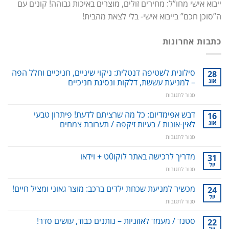
ייבוא אישי מחו”ל: מחירים זולים, מוצרים באיכות גבוהה! קונים עם
ה”סוכן חכם” בייבוא אישי- בלי לצאת מהבית!
כתבות אחרונות
סילונית לשטיפה דנטלית: ניקוי שיניים, חניכיים וחלל הפה
28
אוג
– למניעת עששת, דלקות ונסיגת חניכיים
על
סגור לתגובות
סילונית
לשטיפה
דבש אפימדיום: כל מה שרציתם לדעת! פיתרון טבעי
16
דנטלית:
אוג
לאין-אונות / בעיות זיקפה / תערובת צמחים
ניקוי
על
סגור לתגובות
שיניים,
דבש
חניכיים
אפימדיום:
מדריך לרכישה באתר לוקו0ט + וידאו
וחלל
31
כל
הפה
יול
על
סגור לתגובות
מה
–
מדריך
שרציתם
למניעת
לרכישה
מכשיר למניעת שכחת ילדים ברכב: מוצר גאוני ומציל חיים!
24
לדעת!
עששת,
באתר
יול
פיתרון
דלקות
על
סגור לתגובות
לוקו0ט
טבעי
ונסיגת
מכשיר
+
לאין-אונות
חניכיים
למניעת
סטנד / מעמד לאוזניות – נותנים כבוד, עושים סדר!
22
וידאו
/
שכחת
יול