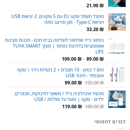
21.90
₪
מפצל חשמל שקע EU עם 5 שקעים, 2 יציאות USB
ויציאת Type-C - מגן ומייצב מתח
33.20
₪
כפתור נייד ואלחוטי לשליטה בבית חכם - תכנות סצינות
ואוטומציות בלחיצת כפתור | תומך TUYA SMART
LIFE
טווח
109.00
₪
–
89.00
₪
מחירים:
מסג'ר נטען - 10 מצבים + 2 נקודות גירוי | שקט
ועוצמתי - חיבור USB
עד
המחיר
המחיר
99.00
₪
150.00
₪
המקורי
הנוכחי
מכשיר אינהלציה נייד / משאף לתינוקות, מבוגרים,
היה:
הוא:
ילדים - שקט | פועל על סוללות / USB
99.00 ₪.
150.00 ₪.
המחיר
המחיר
119.00
₪
180.00
₪
המקורי
הנוכחי
היה:
הוא:
דברים לחמותי
119.00 ₪.
180.00 ₪.