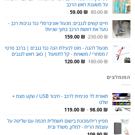
על משענת ראש הרכב
69.00 ₪.
80.00 ₪.
המחיר
המחיר
59.00
₪
80.00
₪
המקורי
הנוכחי
חיים קשים לגנבים: מנעול אוניברסלי נגד גניבות רכב -
היה:
הוא:
נועל את דוושת הרכב בתוך שניות!
59.00 ₪.
80.00 ₪.
המחיר
המחיר
159.00
₪
230.00
₪
המקורי
הנוכחי
מנעול להגה - מוט לנעילת הגה נגד גנבים | ברכב פרטי
היה:
הוא:
/ מסחרי / משאיות - קל לתפעול | כאב ראש לגנבים
159.00 ₪.
230.00 ₪.
המחיר
המחיר
120.00
₪
180.00
₪
המקורי
הנוכחי
היה:
הוא:
המומלצים
120.00 ₪.
180.00 ₪.
תאורת לד פנימית לרכב - חיבור USB / שקע מצת +
שלט
טווח
119.00
₪
–
98.00
₪
מחירים:
מפיץ ריח/מכונת בישום חשמלית חכמה עם שליטה על
עוצמת הריח - למלון, משרד ובית
עד
109.90
₪