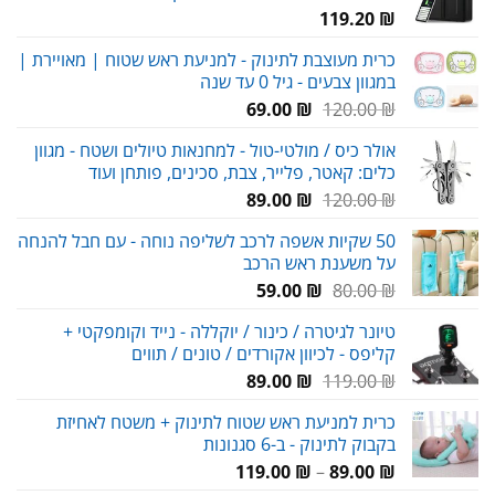
119.20
₪
כרית מעוצבת לתינוק - למניעת ראש שטוח | מאויירת |
במגוון צבעים - גיל 0 עד שנה
המחיר
המחיר
69.00
₪
120.00
₪
המקורי
הנוכחי
אולר כיס / מולטי-טול - למחנאות טיולים ושטח - מגוון
היה:
הוא:
כלים: קאטר, פלייר, צבת, סכינים, פותחן ועוד
69.00 ₪.
120.00 ₪.
המחיר
המחיר
89.00
₪
120.00
₪
המקורי
הנוכחי
50 שקיות אשפה לרכב לשליפה נוחה - עם חבל להנחה
היה:
הוא:
על משענת ראש הרכב
89.00 ₪.
120.00 ₪.
המחיר
המחיר
59.00
₪
80.00
₪
המקורי
הנוכחי
טיונר לגיטרה / כינור / יוקללה - נייד וקומפקטי +
היה:
הוא:
קליפס - לכיוון אקורדים / טונים / תווים
59.00 ₪.
80.00 ₪.
המחיר
המחיר
89.00
₪
119.00
₪
המקורי
הנוכחי
כרית למניעת ראש שטוח לתינוק + משטח לאחיזת
היה:
הוא:
בקבוק לתינוק - ב-6 סגנונות
89.00 ₪.
119.00 ₪.
טווח
119.00
₪
–
89.00
₪
מחירים: