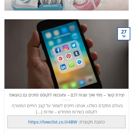
הפה – למניעת עששת, דלקות ונסיגת חניכיים מי
[...]
כתובת מקוצרת:
https://lowc0st.co.il/8K6
המשך קריאה
→
27
יול
יצירת קשר – מתי ואיך שנוח לכם – ומעכשיו לוקו0ט זמינים גם בווצאפ!
בעולם מתקדם כשלנו, אנחנו חייבים לשמור על קצב החיים המטורף.
לוקו0ט בשירות מתחדש – שירות [...]
כתובת מקוצרת:
https://lowc0st.co.il/4BW