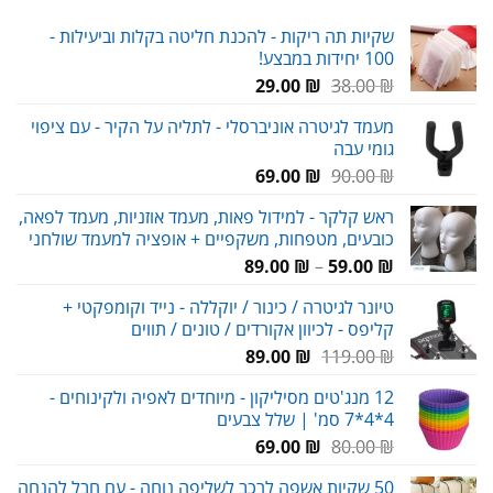
שקיות תה ריקות - להכנת חליטה בקלות וביעילות -
100 יחידות במבצע!
המחיר
המחיר
29.00
₪
38.00
₪
המקורי
הנוכחי
מעמד לגיטרה אוניברסלי - לתליה על הקיר - עם ציפוי
היה:
הוא:
גומי עבה
29.00 ₪.
38.00 ₪.
המחיר
המחיר
69.00
₪
90.00
₪
המקורי
הנוכחי
ראש קלקר - למידול פאות, מעמד אוזניות, מעמד לפאה,
היה:
הוא:
כובעים, מטפחות, משקפיים + אופציה למעמד שולחני
69.00 ₪.
90.00 ₪.
טווח
89.00
₪
–
59.00
₪
מחירים:
טיונר לגיטרה / כינור / יוקללה - נייד וקומפקטי +
קליפס - לכיוון אקורדים / טונים / תווים
עד
המחיר
המחיר
89.00
₪
119.00
₪
המקורי
הנוכחי
12 מנג'טים מסיליקון - מיוחדים לאפיה ולקינוחים -
היה:
הוא:
4*4*7 סמ' | שלל צבעים
89.00 ₪.
119.00 ₪.
המחיר
המחיר
69.00
₪
80.00
₪
המקורי
הנוכחי
50 שקיות אשפה לרכב לשליפה נוחה - עם חבל להנחה
היה:
הוא: