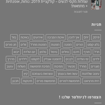
מוצר
שמלות מקסי לנשים – קולקציית 2019: נוחות, אופנתיות
21
תערובת
מעמד
גאוני
+ מחמאות!
יול
צמחים
לאוזניות
ומציל
על
סגור לתגובות
–
חיים!
שמלות
נותנים
מקסי
כבוד,
לנשים
תגיות
עושים
–
סדר!
קולקציית
2019:
2019
DIY
איך להכין
איכות הסביבה
אירועים
באיכות
בזול
נוחות,
אופנתיות
בלוג-קו0ט
הורים
הזמנה
הזמנות
הזמנות מחו"ל
זולים
חג פורים
+
מחמאות!
חו"ל
חורף
חינם
טיולים
טיפול
טלפון
יום הולדת
ייבוא
ילדים
ימי הולדת
לבנים
להזמנה אונליין
לוקו0ט
לילדים
מדריך
מוצרים
מחו"ל
מכשיר
מסיבות
מסיבת תחפושות
משלוח
עיצוב
עיצוב שולחנות
עשה זאת בעצמך
עשו זאת בעצמכם
קיץ
רוית מרציאנו
תחפושות לפורים
תחפושות פורים
תינוקות
תכנון
הצטרפו לניוזלטר שלנו !