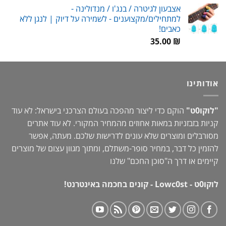
אצבעון לגיטרה / בנג'ו / מנדולינה -
היה:
הוא:
למתחילים/מקצוענים - לשמירה על דיוק | לנגן ללא
69.00 ₪.
90.00 ₪.
כאבים!
35.00
₪
אודותינו
"לוקו0ט"
הוקם כדי ליצור מהפכה בעולם הצרכני בישראל: לא עוד
קניות בזבזניות במאות אחוזים מהמחיר המקורי. לא עוד אתרים
מסורבלים ומוצרים שלא עונים לדרישות שלכם. מעתה, אפשר
להזמין כל דבר, במחיר סופר-משתלם, ומתוך מגוון עצום של מוצרים
קיימים או דרך ה"
סוכן החכם
" שלנו
לוקו0ט - Lowc0st - קונים בחכמה באינטרנט!