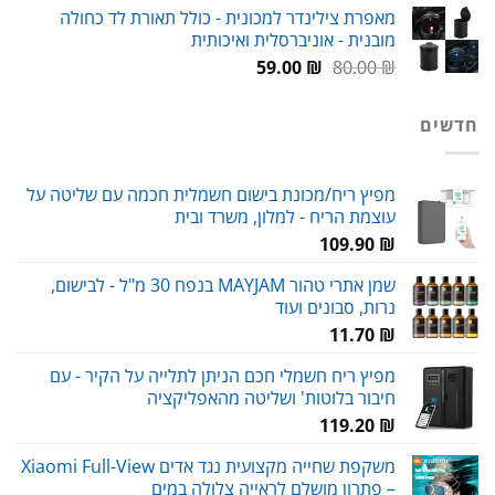
מאפרת צילינדר למכונית - כולל תאורת לד כחולה
מובנית - אוניברסלית ואיכותית
עד
המחיר
המחיר
59.00
₪
80.00
₪
המקורי
הנוכחי
היה:
הוא:
חדשים
59.00 ₪.
80.00 ₪.
מפיץ ריח/מכונת בישום חשמלית חכמה עם שליטה על
עוצמת הריח - למלון, משרד ובית
109.90
₪
שמן אתרי טהור MAYJAM בנפח 30 מ"ל - לבישום,
נרות, סבונים ועוד
11.70
₪
מפיץ ריח חשמלי חכם הניתן לתלייה על הקיר - עם
חיבור בלוטות' ושליטה מהאפליקציה
119.20
₪
משקפת שחייה מקצועית נגד אדים Xiaomi Full-View
– פתרון מושלם לראייה צלולה במים