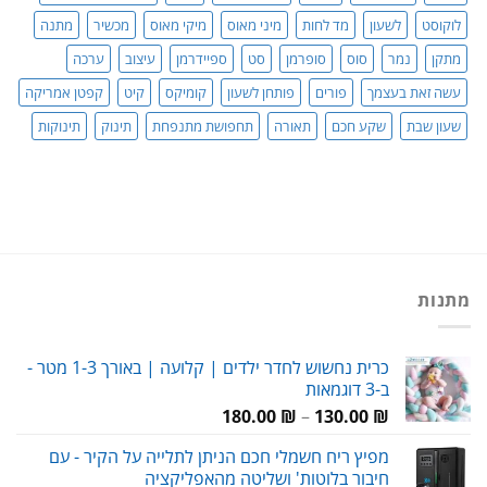
לוקוסט
לשעון
מד לחות
מיני מאוס
מיקי מאוס
מכשיר
מתנה
מתקן
נמר
סוס
סופרמן
סט
ספיידרמן
עיצוב
ערכה
עשה זאת בעצמך
פורים
פותחן לשעון
קומיקס
קיט
קפטן אמריקה
שעון שבת
שקע חכם
תאורה
תחפושת מתנפחת
תינוק
תינוקות
מתנות
כרית נחשוש לחדר ילדים | קלועה | באורך 1-3 מטר -
ב-3 דוגמאות
טווח
180.00
₪
–
130.00
₪
מחירים:
מפיץ ריח חשמלי חכם הניתן לתלייה על הקיר - עם
חיבור בלוטות' ושליטה מהאפליקציה
עד