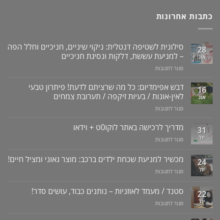
כתבות אחרונות
סילונית לשטיפה דנטלית: ניקוי שיניים, חניכיים וחלל הפה
28
– למניעת עששת, דלקות ונסיגת חניכיים
אוג
על
סגור לתגובות
סילונית
לשטיפה
דבש אפימדיום: כל מה שרציתם לדעת! פיתרון טבעי
16
דנטלית:
לאין-אונות / בעיות זיקפה / תערובת צמחים
אוג
ניקוי
על
סגור לתגובות
שיניים,
דבש
חניכיים
אפימדיום:
מדריך לרכישה באתר לוקו0ט + וידאו
וחלל
31
כל
הפה
יול
על
סגור לתגובות
מה
–
מדריך
שרציתם
למניעת
לרכישה
מכשיר למניעת שכחת ילדים ברכב: מוצר גאוני ומציל חיים!
לדעת!
עששת,
24
באתר
פיתרון
דלקות
יול
על
סגור לתגובות
לוקו0ט
טבעי
ונסיגת
מכשיר
+
לאין-אונות
חניכיים
למניעת
וידאו
סטנד / מעמד לאוזניות – נותנים כבוד, עושים סדר!
/
22
שכחת
בעיות
יול
על
סגור לתגובות
ילדים
זיקפה
סטנד
ברכב:
/
/