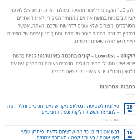
“לוקו0ט” הוקם כדי ליצור מהפכה בעולם הצרכני בישראל: לא עוד
קניות בזבזניות במאות אחוזים מהמחיר המקורי. לא עוד אתרים
מסורבלים ומוצרים שלא עונים לדרישות שלכם. מעתה, אפשר
להזמין כל דבר, במחיר סופר-משתלם, ומתוך מגוון עצום של מוצרים
קיימים או כאלה שאתם דרשתם.
לוקו0ט – Lowc0st – קונים בחכמה באינטרנט!
קניות ברשת –
ייבוא אישי מחו”ל: מחירים זולים, מוצרים באיכות גבוהה! קונים עם
ה”סוכן חכם” בייבוא אישי- בלי לצאת מהבית!
כתבות אחרונות
סילונית לשטיפה דנטלית: ניקוי שיניים, חניכיים וחלל הפה
28
אוג
– למניעת עששת, דלקות ונסיגת חניכיים
על
סגור לתגובות
סילונית
לשטיפה
דבש אפימדיום: כל מה שרציתם לדעת! פיתרון טבעי
16
דנטלית:
אוג
לאין-אונות / בעיות זיקפה / תערובת צמחים