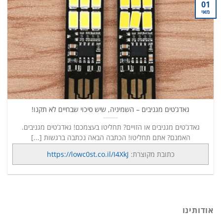
01
מאי
גאדג’טים מגניבים – השמיניה, שיש סיכוי שבחיים לא תקנו!
גאדג’טים מגניבים או הזויים? תחליטו בעצמכם! גאדג’טים מגניבים.
האמנם? אתם תחליטו! הכתבה הבאה נכתבה ברגשות [...]
כתובת מקוצרת:
https://lowc0st.co.il/I4XkJ
אודותינו