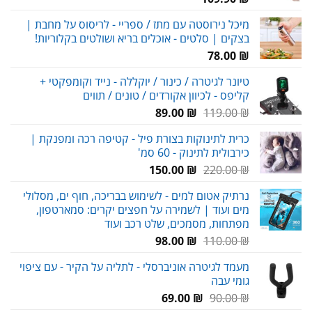
מיכל נירוסטה עם מתז / ספריי - לריסוס על מחבת |
בצקים | סלטים - אוכלים בריא ושולטים בקלוריות!
78.00
₪
טיונר לגיטרה / כינור / יוקללה - נייד וקומפקטי +
קליפס - לכיוון אקורדים / טונים / תווים
המחיר
המחיר
89.00
₪
119.00
₪
המקורי
הנוכחי
כרית לתינוקות בצורת פיל - קטיפה רכה ומפנקת |
היה:
הוא:
כירבולית לתינוק - 60 סמ'
89.00 ₪.
119.00 ₪.
המחיר
המחיר
150.00
₪
220.00
₪
המקורי
הנוכחי
נרתיק אטום למים - לשימוש בבריכה, חוף ים, מסלולי
היה:
הוא:
מים ועוד | לשמירה על חפצים יקרים: סמארטפון,
150.00 ₪.
220.00 ₪.
מפתחות, מסמכים, שלט רכב ועוד
המחיר
המחיר
98.00
₪
110.00
₪
המקורי
הנוכחי
מעמד לגיטרה אוניברסלי - לתליה על הקיר - עם ציפוי
היה:
הוא:
גומי עבה
98.00 ₪.
110.00 ₪.
המחיר
המחיר
69.00
₪
90.00
₪
המקורי
הנוכחי