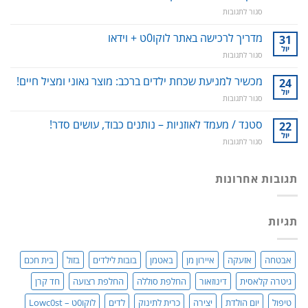
ניקוי
על
סגור לתגובות
שיניים,
דבש
חניכיים
אפימדיום:
מדריך לרכישה באתר לוקו0ט + וידאו
וחלל
31
כל
הפה
יול
על
סגור לתגובות
מה
–
מדריך
שרציתם
למניעת
לרכישה
מכשיר למניעת שכחת ילדים ברכב: מוצר גאוני ומציל חיים!
24
לדעת!
עששת,
באתר
יול
פיתרון
דלקות
על
סגור לתגובות
לוקו0ט
טבעי
ונסיגת
מכשיר
+
לאין-אונות
חניכיים
למניעת
סטנד / מעמד לאוזניות – נותנים כבוד, עושים סדר!
22
וידאו
/
שכחת
יול
בעיות
על
סגור לתגובות
ילדים
זיקפה
סטנד
ברכב:
/
/
מוצר
תערובת
מעמד
תגובות אחרונות
גאוני
צמחים
לאוזניות
ומציל
–
חיים!
נותנים
תגיות
כבוד,
עושים
סדר!
אבטחה
אזעקה
איירון מן
באטמן
בובות לילדים
בזול
בית חכם
גיטרה קלאסית
דינוזאור
החלפת סוללה
החלפת רצועה
חד קרן
טיפול
יום הולדת
יצירה
כרית לתינוק
לדים
לוקו0ט – Lowc0st