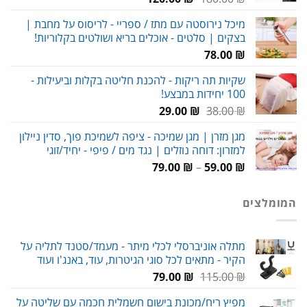
המקורי
הנוכחי
מיכל נירוסטה עם מתז / ספריי - לריסוס על מחבת |
היה:
הוא:
בצקים | סלטים - אוכלים בריא ושולטים בקלוריות!
120.00 ₪.
180.00 ₪.
78.00
₪
שקיות תה ריקות - להכנת חליטה בקלות וביעילות -
100 יחידות במבצע!
המחיר
המחיר
29.00
₪
38.00
₪
המקורי
הנוכחי
מגן מזרן | מגן שמיכה - ציפה לשמיכת פוך, סדין ניילון
היה:
הוא:
למזרון: דוחה נוזלים | נגד מים / פיפי - יחיד/זוגי
29.00 ₪.
38.00 ₪.
טווח
79.00
₪
–
59.00
₪
מחירים:
המומלצים
עד
מתלה אוניברסלי לכלי מיתר - מעמד/סטנד לתליה על
הקיר - מתאים לכל סוגי הגיטרות, עוד, באנג'ו ועוד
המחיר
המחיר
79.00
₪
115.00
₪
המקורי
הנוכחי
מפיץ ריח/מכונת בישום חשמלית חכמה עם שליטה על
היה:
הוא: