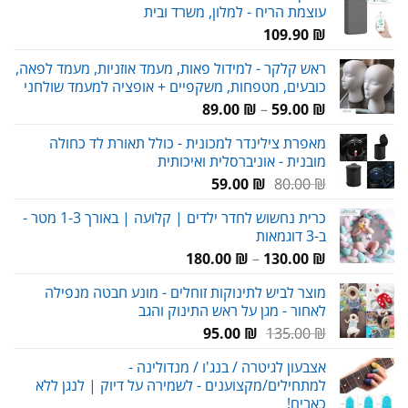
עוצמת הריח - למלון, משרד ובית
79.00 ₪.
115.00 ₪.
109.90
₪
ראש קלקר - למידול פאות, מעמד אוזניות, מעמד לפאה,
כובעים, מטפחות, משקפיים + אופציה למעמד שולחני
טווח
89.00
₪
–
59.00
₪
מחירים:
מאפרת צילינדר למכונית - כולל תאורת לד כחולה
מובנית - אוניברסלית ואיכותית
עד
המחיר
המחיר
59.00
₪
80.00
₪
המקורי
הנוכחי
כרית נחשוש לחדר ילדים | קלועה | באורך 1-3 מטר -
היה:
הוא:
ב-3 דוגמאות
59.00 ₪.
80.00 ₪.
טווח
180.00
₪
–
130.00
₪
מחירים:
מוצר לביש לתינוקות זוחלים - מונע חבטה מנפילה
לאחור - מגן על ראש התינוק והגב
עד
המחיר
המחיר
95.00
₪
135.00
₪
המקורי
הנוכחי
אצבעון לגיטרה / בנג'ו / מנדולינה -
היה:
הוא:
למתחילים/מקצוענים - לשמירה על דיוק | לנגן ללא
95.00 ₪.
135.00 ₪.
כאבים!