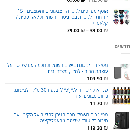
המקורי
הנוכחי
אוסף מפרטים לגיטרה - צבעוניים ומעוצבים - 15
היה:
הוא:
יחידות - לגיטרת בס, גיטרה חשמלית / אקוסטית /
69.00 ₪.
112.00 ₪.
קלאסית
טווח
79.00
₪
–
39.00
₪
מחירים:
חדשים
עד
מפיץ ריח/מכונת בישום חשמלית חכמה עם שליטה על
עוצמת הריח - למלון, משרד ובית
109.90
₪
שמן אתרי טהור MAYJAM בנפח 30 מ"ל - לבישום,
נרות, סבונים ועוד
11.70
₪
מפיץ ריח חשמלי חכם הניתן לתלייה על הקיר - עם
חיבור בלוטות' ושליטה מהאפליקציה
119.20
₪