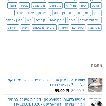
לוקוסט
לשעון
מד לחות
מיני מאוס
מיקי מאוס
מכשיר
מתנה
מתקן
נמר
סוס
סופרמן
סט
ספיידרמן
עיצוב
ערכה
עשה זאת בעצמך
פורים
פותחן לשעון
קומיקס
קיט
קפטן אמריקה
שעון שבת
שקע חכם
תאורה
תחפושת מתנפחת
תינוק
תינוקות
מתנות
שומרים על ניקיון עם: כיסוי לכיריים - רב פעמי |ניקוי
קל - ב-3 צבעים לבחירה
המחיר
המחיר
59.00
₪
80.00
₪
המקורי
הנוכחי
אוזניית בלוטות' לסמארטפון - דיבורית פיינבלו במחיר
היה:
הוא:
הכי זול בארץ! | רולר-קליפס - FINEBLUE F920
59.00 ₪.
80.00 ₪.