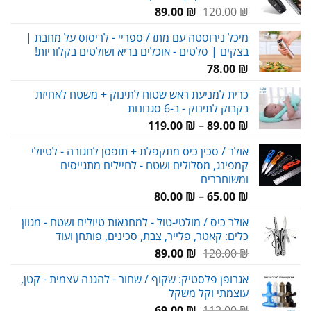
המחיר
המחיר
89.00
₪
120.00
₪
המקורי
הנוכחי
מיכל נירוסטה עם מתז / ספריי - לריסוס על מחבת |
היה:
הוא:
בצקים | סלטים - אוכלים בריא ושולטים בקלוריות!
89.00 ₪.
120.00 ₪.
78.00
₪
כרית למניעת ראש שטוח לתינוק + משטח לאחיזת
בקבוק לתינוק - ב-6 סגנונות
טווח
119.00
₪
–
89.00
₪
מחירים:
אולר / סכין כיס מתקפלת + תופסן לחגורה - לטיולי
קמפינג, מסלולים ושטח - לחיילים מתגייסים
עד
ומשוחררים
טווח
80.00
₪
–
65.00
₪
מחירים:
אולר כיס / מולטי-טול - למחנאות טיולים ושטח - מגוון
כלים: קאטר, פלייר, צבת, סכינים, פותחן ועוד
עד
המחיר
המחיר
89.00
₪
120.00
₪
המקורי
הנוכחי
אגרופן פלסטיק: שקוף / שחור - להגנה עצמית - קטן,
היה:
הוא:
עוצמתי וקל משקל
89.00 ₪.
120.00 ₪.
המחיר
המחיר
69.00
₪
112.00
₪