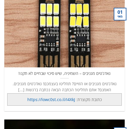
01
מאי
גאדג’טים מגניבים – השמיניה, שיש סיכוי שבחיים לא תקנו!
גאדג’טים מגניבים או הזויים? תחליטו בעצמכם! גאדג’טים מגניבים.
האמנם? אתם תחליטו! הכתבה הבאה נכתבה ברגשות [...]
כתובת מקוצרת:
https://lowc0st.co.il/I4XkJ