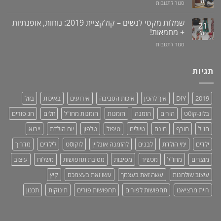
יול
על
סגור לתגובות
ילדים
זיקפה
סטנד
ברכב:
/
/
מוצר
שמלות מקסי לנשים – קולקציית 2019: נוחות, אופנתיות
21
תערובת
מעמד
גאוני
+ מחמאות!
יול
צמחים
לאוזניות
ומציל
על
סגור לתגובות
–
חיים!
שמלות
נותנים
מקסי
כבוד,
לנשים
תגיות
עושים
–
סדר!
קולקציית
2019:
2019
DIY
איך להכין
איכות הסביבה
אירועים
באיכות
בזול
נוחות,
אופנתיות
בלוג-קו0ט
הורים
הזמנה
הזמנות
הזמנות מחו"ל
זולים
חג פורים
+
מחמאות!
חו"ל
חורף
חינם
טיולים
טיפול
טלפון
יום הולדת
ייבוא
ילדים
ימי הולדת
לבנים
להזמנה אונליין
לוקו0ט
לילדים
מדריך
מוצרים
מחו"ל
מכשיר
מסיבות
מסיבת תחפושות
משלוח
עיצוב
עיצוב שולחנות
עשה זאת בעצמך
עשו זאת בעצמכם
קיץ
רוית מרציאנו
תחפושות לפורים
תחפושות פורים
תינוקות
תכנון