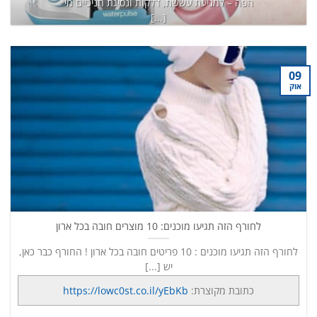
הפה – למניעת עששת, דלקות ונסיגת חניכיים מי
[...]
כתובת מקוצרת:
https://lowc0st.co.il/8K6
המשך קריאה
→
09
אוק
לחורף הזה תגיעו מוכנים: 10 מוצרים חובה בכל ארון
לחורף הזה תגיעו מוכנים : 10 פריטים חובה בכל ארון ! החורף כבר כאן,
יש [...]
כתובת מקוצרת:
https://lowc0st.co.il/yEbKb