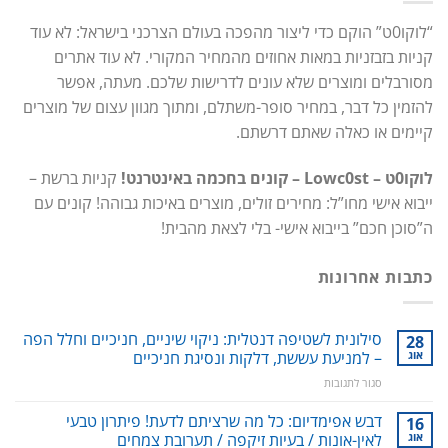
“לוקו0ט” הוקם כדי ליצור מהפכה בעולם הצרכני בישראל: לא עוד
קניות בזבזניות במאות אחוזים מהמחיר המקורי. לא עוד אתרים
מסורבלים ומוצרים שלא עונים לדרישות שלכם. מעתה, אפשר
להזמין כל דבר, במחיר סופר-משתלם, ומתוך מגוון עצום של מוצרים
קיימים או כאלה שאתם דרשתם.
לוקו0ט – Lowc0st – קונים בחכמה באינטרנט!
קניות ברשת –
ייבוא אישי מחו”ל: מחירים זולים, מוצרים באיכות גבוהה! קונים עם
ה”סוכן חכם” בייבוא אישי- בלי לצאת מהבית!
כתבות אחרונות
סילונית לשטיפה דנטלית: ניקוי שיניים, חניכיים וחלל הפה
28
אוג
– למניעת עששת, דלקות ונסיגת חניכיים
על
סגור לתגובות
סילונית
לשטיפה
דבש אפימדיום: כל מה שרציתם לדעת! פיתרון טבעי
16
דנטלית:
אוג
לאין-אונות / בעיות זיקפה / תערובת צמחים