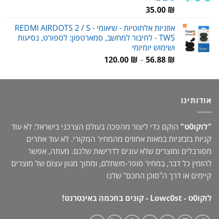
35.00
₪
אוזניות אלחוטיות - שיאומי REDMI AIRDOTS 2 / S -
TWS - לחיבור למחשב, סמארטפון: לספורט, נסיעות
ושימוש יומיומי
טווח
120.00
₪
–
56.88
₪
מחירים:
עד
אודותינו
"לוקו0ט"
הוקם כדי ליצור מהפכה בעולם הצרכני בישראל: לא עוד
קניות בזבזניות במאות אחוזים מהמחיר המקורי. לא עוד אתרים
מסורבלים ומוצרים שלא עונים לדרישות שלכם. מעתה, אפשר
להזמין כל דבר, במחיר סופר-משתלם, ומתוך מגוון עצום של מוצרים
קיימים או דרך ה"
סוכן החכם
" שלנו
לוקו0ט - Lowc0st - קונים בחכמה באינטרנט!