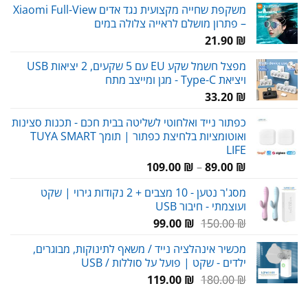
משקפת שחייה מקצועית נגד אדים Xiaomi Full-View
– פתרון מושלם לראייה צלולה במים
21.90
₪
מפצל חשמל שקע EU עם 5 שקעים, 2 יציאות USB
ויציאת Type-C - מגן ומייצב מתח
33.20
₪
כפתור נייד ואלחוטי לשליטה בבית חכם - תכנות סצינות
ואוטומציות בלחיצת כפתור | תומך TUYA SMART
LIFE
טווח
109.00
₪
–
89.00
₪
מחירים:
מסג'ר נטען - 10 מצבים + 2 נקודות גירוי | שקט
ועוצמתי - חיבור USB
עד
המחיר
המחיר
99.00
₪
150.00
₪
המקורי
הנוכחי
מכשיר אינהלציה נייד / משאף לתינוקות, מבוגרים,
היה:
הוא:
ילדים - שקט | פועל על סוללות / USB
99.00 ₪.
150.00 ₪.
המחיר
המחיר
119.00
₪
180.00
₪
המקורי
הנוכחי
היה:
הוא: