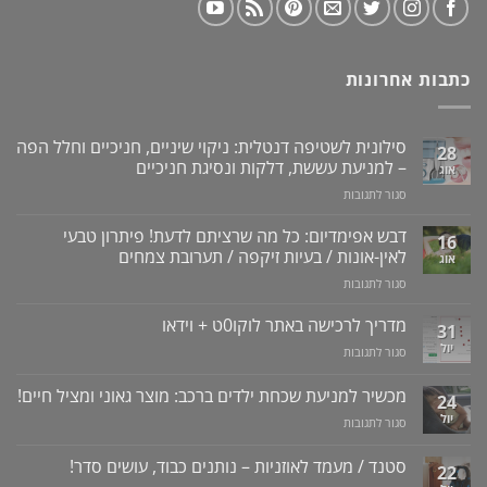
כתבות אחרונות
סילונית לשטיפה דנטלית: ניקוי שיניים, חניכיים וחלל הפה
28
– למניעת עששת, דלקות ונסיגת חניכיים
אוג
על
סגור לתגובות
סילונית
לשטיפה
דבש אפימדיום: כל מה שרציתם לדעת! פיתרון טבעי
16
דנטלית:
לאין-אונות / בעיות זיקפה / תערובת צמחים
אוג
ניקוי
על
סגור לתגובות
שיניים,
דבש
חניכיים
אפימדיום:
מדריך לרכישה באתר לוקו0ט + וידאו
וחלל
31
כל
הפה
יול
על
סגור לתגובות
מה
–
מדריך
שרציתם
למניעת
לרכישה
מכשיר למניעת שכחת ילדים ברכב: מוצר גאוני ומציל חיים!
לדעת!
עששת,
24
באתר
פיתרון
דלקות
יול
על
סגור לתגובות
לוקו0ט
טבעי
ונסיגת
מכשיר
+
לאין-אונות
חניכיים
למניעת
וידאו
סטנד / מעמד לאוזניות – נותנים כבוד, עושים סדר!
/
22
שכחת
בעיות