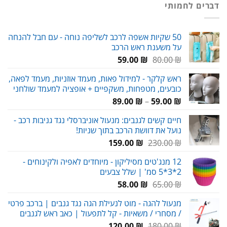
דברים לחמותי
119.00 ₪.
180.00 ₪.
50 שקיות אשפה לרכב לשליפה נוחה - עם חבל להנחה
על משענת ראש הרכב
המחיר
המחיר
59.00
₪
80.00
₪
המקורי
הנוכחי
ראש קלקר - למידול פאות, מעמד אוזניות, מעמד לפאה,
היה:
הוא:
כובעים, מטפחות, משקפיים + אופציה למעמד שולחני
59.00 ₪.
80.00 ₪.
טווח
89.00
₪
–
59.00
₪
מחירים:
חיים קשים לגנבים: מנעול אוניברסלי נגד גניבות רכב -
נועל את דוושת הרכב בתוך שניות!
עד
המחיר
המחיר
159.00
₪
230.00
₪
המקורי
הנוכחי
12 מנג'טים מסיליקון - מיוחדים לאפיה ולקינוחים -
היה:
הוא:
2*3*5 סמ' | שלל צבעים
159.00 ₪.
230.00 ₪.
המחיר
המחיר
58.00
₪
65.00
₪
המקורי
הנוכחי
מנעול להגה - מוט לנעילת הגה נגד גנבים | ברכב פרטי
היה:
הוא:
/ מסחרי / משאיות - קל לתפעול | כאב ראש לגנבים
58.00 ₪.
65.00 ₪.
המחיר
המחיר
120.00
₪
180.00
₪