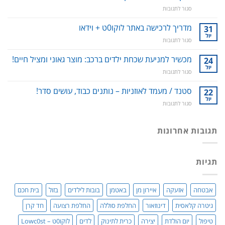
ניקוי
על
סגור לתגובות
שיניים,
דבש
חניכיים
אפימדיום:
מדריך לרכישה באתר לוקו0ט + וידאו
וחלל
31
כל
הפה
יול
על
סגור לתגובות
מה
–
מדריך
שרציתם
למניעת
לרכישה
מכשיר למניעת שכחת ילדים ברכב: מוצר גאוני ומציל חיים!
24
לדעת!
עששת,
באתר
יול
פיתרון
דלקות
על
סגור לתגובות
לוקו0ט
טבעי
ונסיגת
מכשיר
+
לאין-אונות
חניכיים
למניעת
סטנד / מעמד לאוזניות – נותנים כבוד, עושים סדר!
22
וידאו
/
שכחת
יול
בעיות
על
סגור לתגובות
ילדים
זיקפה
סטנד
ברכב:
/
/
מוצר
תערובת
מעמד
תגובות אחרונות
גאוני
צמחים
לאוזניות
ומציל
–
חיים!
נותנים
תגיות
כבוד,
עושים
סדר!
אבטחה
אזעקה
איירון מן
באטמן
בובות לילדים
בזול
בית חכם
גיטרה קלאסית
דינוזאור
החלפת סוללה
החלפת רצועה
חד קרן
טיפול
יום הולדת
יצירה
כרית לתינוק
לדים
לוקו0ט – Lowc0st