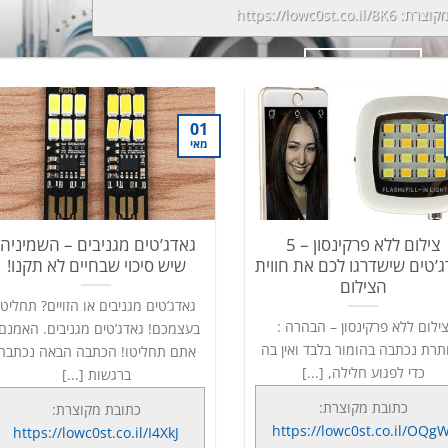
מקוצרת:
https://lowc0st.co.il/8K6
המשך קריאה
→
01
מאי
צילום ללא פרקינסון – 5
גאדג’טים מגניבים – השמיניה,
’טים שישדרגו לכם את חווית
שיש סיכוי שבחיים לא תקנו!
הצילום
גאדג’טים מגניבים או הזויים? תחליטו
ילום ללא פרקינסון – הבהרה :
בעצמכם! גאדג’טים מגניבים. האמנם
תרת נכתבה בהומור בלבד ואין בה
אתם תחליטו! הכתבה הבאה נכתבה
כדי לפגוע חלילה, [...]
ברגשות [...]
כתובת מקוצרת:
כתובת מקוצרת:
https://lowc0st.co.il/OQgW
https://lowc0st.co.il/I4XkJ