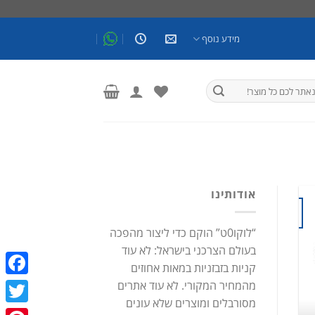
מידע נוסף
אודותינו
16
אהבה וזוגיות כתבות
אוג
דבש אפימדיום: כל מה שרציתם לדעת!
“לוקו0ט” הוקם כדי ליצור מהפכה
בעולם הצרכני בישראל: לא עוד
/ בעיות זיקפה / תע
קניות בזבזניות במאות אחוזים
דבש אפימדיום: כל מה שרציתם לדעת! פיתרון טבעי לאין
מהמחיר המקורי. לא עוד אתרים
ebook
[...]
מסורבלים ומוצרים שלא עונים
witter