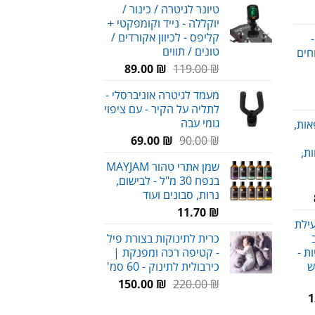
טיונר לגיטרה / כינור /
חיר
היה:
הוא:
יוקללה - נייד וקומפקטי +
וכחי
135.00 ₪.
95.00 ₪.
קליפס - לכיוון אקורדים /
-
א:
טונים / תווים
חים
29.00 
המחיר
המחיר
89.00
₪
119.00
₪
המקורי
הנוכחי
מעמד לגיטרה אוניברסלי -
חיר
היה:
הוא:
לתליה על הקיר - עם ציפוי
וכחי
119.00 ₪.
89.00 ₪.
גומי עבה
אות,
א:
המחיר
המחיר
69.00
₪
90.00
₪
58.00 
ת,
המקורי
הנוכחי
שמן אתרי טהור MAYJAM
היה:
הוא:
בנפח 30 מ"ל - לבישום,
69.00 ₪.
90.00 ₪.
נרות, סבונים ועוד
טווח
מחירים:
₪
11.70
עילת
כרית לתינוקות בצורת פיל
עד
ת -
- קטיפה רכה ומפנקת |
ש
כירבולית לתינוק - 60 סמ'
המחיר
המחיר
150.00
₪
220.00
₪
המחיר
1
המקורי
הנוכחי
הנוכחי
היה:
הוא: