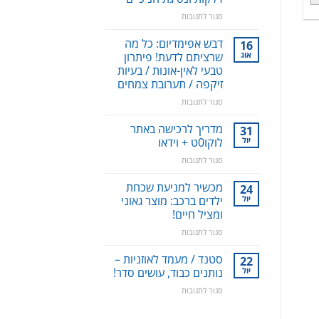
על
סגור לתגובות
סילונית
לשטיפה
דבש אפימדיום: כל מה
16
דנטלית:
אוג
שרציתם לדעת! פיתרון
ניקוי
טבעי לאין-אונות / בעיות
שיניים,
זיקפה / תערובת צמחים
חניכיים
וחלל
על
סגור לתגובות
הפה
דבש
–
אפימדיום:
מדריך לרכישה באתר
31
למניעת
כל
יול
לוקו0ט + וידאו
עששת,
מה
על
סגור לתגובות
דלקות
שרציתם
מדריך
ונסיגת
לדעת!
לרכישה
חניכיים
מכשיר למניעת שכחת
פיתרון
24
באתר
טבעי
יול
ילדים ברכב: מוצר גאוני
לוקו0ט
לאין-אונות
ומציל חיים!
+
/
על
סגור לתגובות
וידאו
בעיות
מכשיר
זיקפה
למניעת
סטנד / מעמד לאוזניות –
/
22
שכחת
יול
תערובת
נותנים כבוד, עושים סדר!
ילדים
צמחים
על
סגור לתגובות
ברכב:
סטנד
מוצר
/
גאוני