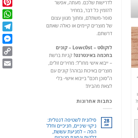
לדרישות שלכם. מעתה, אפשר
כתובת מקוצרת:
st.co.il/9GZ
להזמין כל דבר, במחיר
terest
סופר-משתלם, ומתוך מגוון עצום
המשך קריאה
→
tsApp
של מוצרים קיימים או כאלה שאתם
דרשתם.
egram
לוקו0ט – Lowc0st – קונים
enger
בחכמה באינטרנט!
קניות ברשת
Copy
– ייבוא אישי מחו”ל: מחירים זולים,
מוצרים באיכות גבוהה! קונים עם
Link
Email
ה”סוכן חכם” בייבוא אישי- בלי
לצאת מהבית!
כתבות אחרונות
?
סילונית לשטיפה דנטלית:
28
אוג
ניקוי שיניים, חניכיים וחלל
הפה – למניעת עששת,
דלקות ונסיגת חניכיים