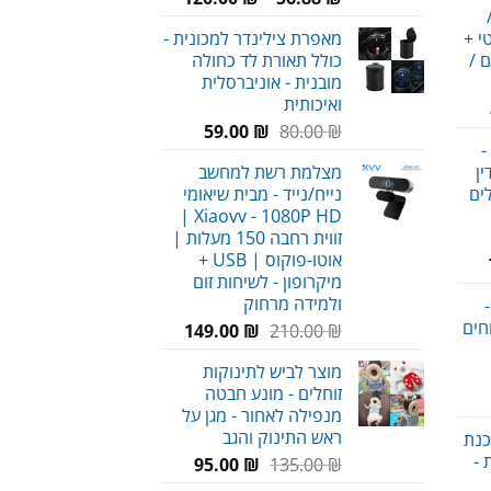
מחירים:
א:
י +
מאפרת צילינדר למכונית -
59.00 
ם /
כולל תאורת לד כחולה
עד
מובנית - אוניברסלית
ואיכותית
מחיר
המחיר
המחיר
נוכחי
₪
80.00
₪
59.00
-
המקורי
הנוכחי
וא:
ן
מצלמת רשת למחשב
היה:
הוא:
89.00 ₪
לים
נייח/נייד - מבית שיאומי
59.00 ₪.
80.00 ₪.
Xiaovv - 1080P HD |
זווית רחבה 150 מעלות |
אוטו-פוקוס | USB +
טווח
מיקרופון - לשיחות זום
מחירים:
ולמידה מרחוק
-
חים
המחיר
המחיר
149.00
₪
210.00
₪
עד
המקורי
הנוכחי
מוצר לביש לתינוקות
היה:
הוא:
זוחלים - מונע חבטה
חיר
149.00 ₪.
210.00 ₪.
מנפילה לאחור - מגן על
וכחי
ראש התינוק והגב
כנת
א:
 -
המחיר
המחיר
95.00
₪
135.00
₪
69.00 
המקורי
הנוכחי