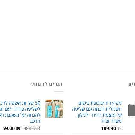
ים
דברים לחמותי
מפיץ ריח/מכונת בישום
50 שקיות אשפה לרכ
חשמלית חכמה עם שליטה
לשליפה נוחה - עם חב
על עוצמת הריח - למלון,
להנחה על משענת רא
משרד ובית
הרכב
המחיר
המ
59.00
₪
80.00
₪
109.90
₪
המקורי
הנ