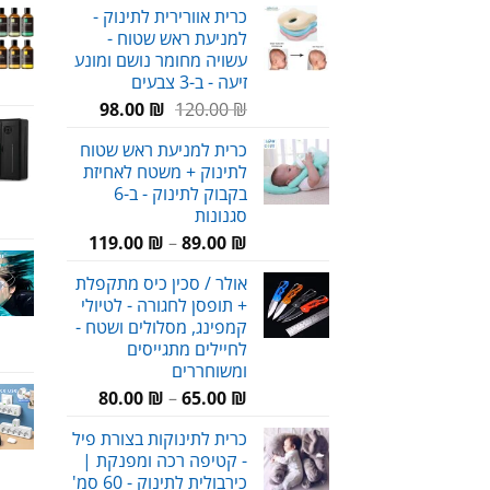
כרית אוורירית לתינוק -
היה:
הוא:
למניעת ראש שטוח -
89.00 ₪.
120.00 ₪.
עשויה מחומר נושם ומונע
זיעה - ב-3 צבעים
המחיר
המחיר
98.00
₪
120.00
₪
המקורי
הנוכחי
כרית למניעת ראש שטוח
היה:
הוא:
לתינוק + משטח לאחיזת
98.00 ₪.
120.00 ₪.
בקבוק לתינוק - ב-6
סגנונות
טווח
119.00
₪
–
89.00
₪
מחירים:
אולר / סכין כיס מתקפלת
+ תופסן לחגורה - לטיולי
עד
קמפינג, מסלולים ושטח -
לחיילים מתגייסים
ומשוחררים
טווח
80.00
₪
–
65.00
₪
מחירים:
כרית לתינוקות בצורת פיל
- קטיפה רכה ומפנקת |
עד
כירבולית לתינוק - 60 סמ'