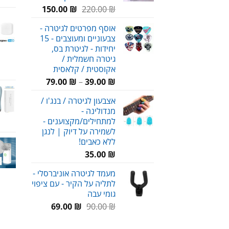
המחיר
המחיר
150.00
₪
220.00
₪
המקורי
הנוכחי
אוסף מפרטים לגיטרה -
היה:
הוא:
צבעוניים ומעוצבים - 15
150.00 ₪.
220.00 ₪.
יחידות - לגיטרת בס,
גיטרה חשמלית /
אקוסטית / קלאסית
טווח
79.00
₪
–
39.00
₪
מחירים:
אצבעון לגיטרה / בנג'ו /
מנדולינה -
עד
למתחילים/מקצוענים -
לשמירה על דיוק | לנגן
ללא כאבים!
35.00
₪
מעמד לגיטרה אוניברסלי -
לתליה על הקיר - עם ציפוי
גומי עבה
המחיר
המחיר
69.00
₪
90.00
₪
המקורי
הנוכחי
היה:
הוא: