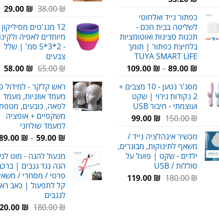
המחיר
המ
29.00
₪
38.00
₪
כפתור נייד ואלחוטי
המקורי
הנ
לשליטה בבית חכם -
12 מנג'טים מסיליקון 
היה:
הו
תכנות סצינות ואוטומציות
מיוחדים לאפיה ולקינו
₪.
38.00 ₪.
בלחיצת כפתור | תומך
- 2*3*5 סמ' | שלל
TUYA SMART LIFE
צבעים
טווח
המחיר
המ
58.00
₪
65.00
₪
109.00
₪
–
89.00
₪
מחירים:
המקורי
הנ
מסג'ר נטען - 10 מצבים +
ראש קלקר - למידול פ
היה:
הו
2 נקודות גירוי | שקט
מעמד אוזניות, מעמד
עד
65.00 ₪.
₪.
ועוצמתי - חיבור USB
לפאה, כובעים, מטפחו
משקפיים + אופציה
המחיר
המחיר
99.00
₪
150.00
₪
למעמד שולחני
המקורי
הנוכחי
מכשיר אינהלציה נייד /
89.00
₪
–
59.00
₪
היה:
הוא:
משאף לתינוקות, מבוגרים,
99.00 ₪.
150.00 ₪.
ילדים - שקט | פועל על
מנעול להגה - מוט לנ
סוללות / USB
הגה נגד גנבים | ברכב
פרטי / מסחרי / משאיו
המחיר
המחיר
119.00
₪
180.00
₪
קל לתפעול | כאב רא
המקורי
הנוכחי
לגנבים
היה:
הוא:
המחיר
20.00
₪
180.00
₪
119.00 ₪.
180.00 ₪.
המקורי