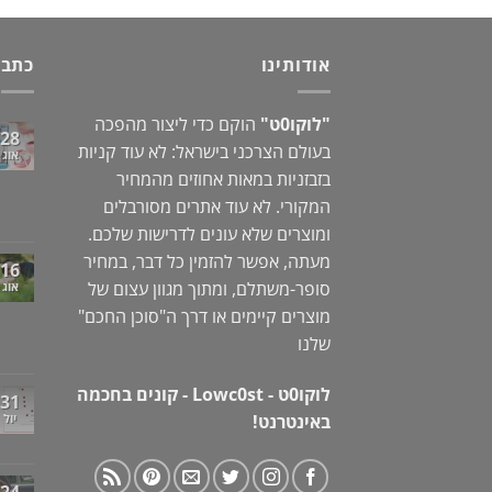
69.00 ₪.
90.00 ₪.
אודותינו
כתבו
"לוקו0ט"
הוקם כדי ליצור מהפכה
28
בעולם הצרכני בישראל: לא עוד קניות
אוג
בזבזניות במאות אחוזים מהמחיר
המקורי. לא עוד אתרים מסורבלים
ומוצרים שלא עונים לדרישות שלכם.
מעתה, אפשר להזמין כל דבר, במחיר
16
סופר-משתלם, ומתוך מגוון עצום של
אוג
מוצרים קיימים או דרך ה"
סוכן החכם
"
שלנו
לוקו0ט - Lowc0st - קונים בחכמה
31
באינטרנט!
יול