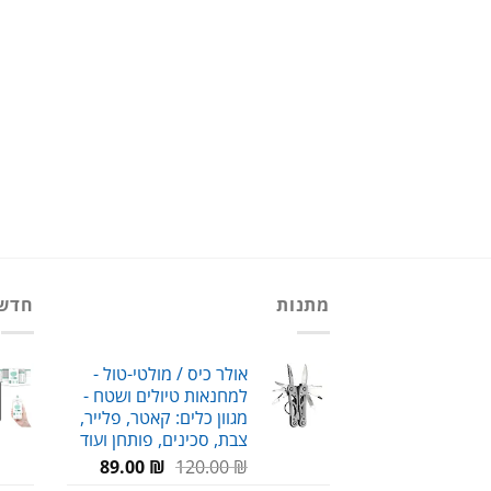
מתנות
חדש
אולר כיס / מולטי-טול -
למחנאות טיולים ושטח -
מגוון כלים: קאטר, פלייר,
צבת, סכינים, פותחן ועוד
המחיר
המחיר
89.00
₪
120.00
₪
המקורי
הנוכחי