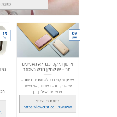
כתובת 
09
13
אוק
יול
אייפון וגלקסי כבר לא מעניינים
יותר – יש שחקן חדש בשכונה
גאדג
אייפון וגלקסי כבר לא מעניינים יותר –
צ
יש שחקן חדש בשכונה, או: מאיזה
הכו
מכשירים “אפל” [...]
כתובת מקוצרת:
https://lowc0st.co.il/Xwuww
t