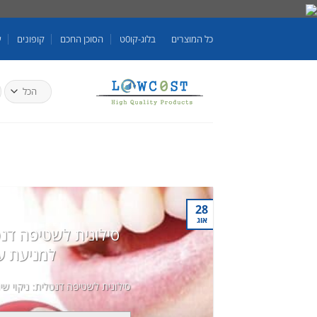
Skip
to
כל המוצרים
בלוג-קו0ט
הסוכן החכם
קופונים
ע
content
ח
ע
28
אוג
סילונית לשטיפה דנטל
למניעת ע
סילונית לשטיפה דנטלית: ניקוי שי