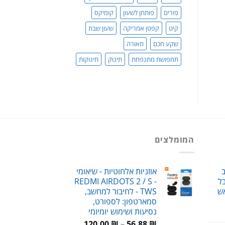
פורים
פותחן לשעון
קומיקס
קיט
קפטן אמריקה
שעון שבת
שקע חכם
תאורה
תחפושת מתנפחת
תינוק
תינוקות
המומלצים
ב
אוזניות אלחוטיות - שיאומי
ל
REDMI AIRDOTS 2 / S -
ש
TWS - לחיבור למחשב,
סמארטפון: לספורט,
נסיעות ושימוש יומיומי
חיר
טווח
וכחי
₪
56.88
–
₪
120.00