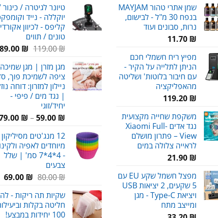
שמן אתרי טהור MAYJAM
טיונר לגיטרה / כינור /
היה:
הו
בנפח 30 מ"ל - לבישום,
יוקללה - נייד וקומפקט
₪.
80.00 ₪.
נרות, סבונים ועוד
קליפס - לכיוון אקורדי
טונים / תווים
11.70
₪
המחיר
ה
89.00
₪
119.00
₪
מפיץ ריח חשמלי חכם
המקורי
ה
הניתן לתלייה על הקיר -
מגן מזרן | מגן שמיכה 
היה:
ה
עם חיבור בלוטות' ושליטה
ציפה לשמיכת פוך, סדי
.
119.00 ₪.
מהאפליקציה
ניילון למזרון: דוחה נוז
| נגד מים / פיפי -
119.20
₪
יחיד/זוגי
משקפת שחייה מקצועית
79.00
₪
–
59.00
₪
נגד אדים Xiaomi Full-
View – פתרון מושלם
12 מנג'טים מסיליקון 
לראייה צלולה במים
מיוחדים לאפיה ולקינו
- 4*4*7 סמ' | שלל
21.90
₪
צבעים
מפצל חשמל שקע EU עם
המחיר
המ
69.00
₪
80.00
₪
5 שקעים, 2 יציאות USB
המקורי
הנ
ויציאת Type-C - מגן
שקיות תה ריקות - לה
היה:
הו
ומייצב מתח
חליטה בקלות וביעילות
₪.
80.00 ₪.
100 יחידות במבצע!
33.20
₪