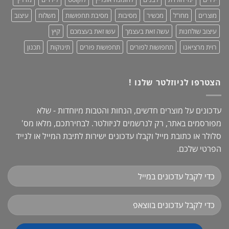
מוצרים
מחו"ל
מכשיר
מסיבות
מסיבת תחפושות
משלוח
עיצוב
עיצוב שולחנות
עשה זאת בעצמך
עשו זאת בעצמכם
קיץ
רוית מרציאנו
תחפושות לפורים
תחפושות פורים
תינוקות
תכנון
הצטרפו לניוזלטר שלנו !
עדכונים על מוצרים חדשים, הנחות והטבות מיוחדות - שלא
מפורסמים באתר, רק לנרשמים לניזולטר. לבחירתכם, מלאו מס'
סלולר או כתובת מייל וקבלו עדכונים ישירות לתיבת המייל או לנייד
הפרטי שלכם.