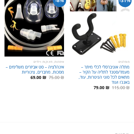
8%-
31%-
מומלצים
אימהות, תינוקות וילדים
מתלה אוניברסלי לכלי מיתר –
אינהלציה – סט אביזרים משלימים –
מעמד/סטנד לתליה על הקיר –
מסכות, מחברים, צינוריות
מתאים לכל סוגי הגיטרות, עוד,
המחיר
המחיר
69.00
₪
75.00
₪
המקורי
הנוכחי
באנג’ו ועוד
היה:
הוא:
המחיר
המחיר
79.00
₪
115.00
₪
69.00 ₪.
75.00 ₪.
המקורי
הנוכחי
היה:
הוא:
79.00 ₪.
115.00 ₪.