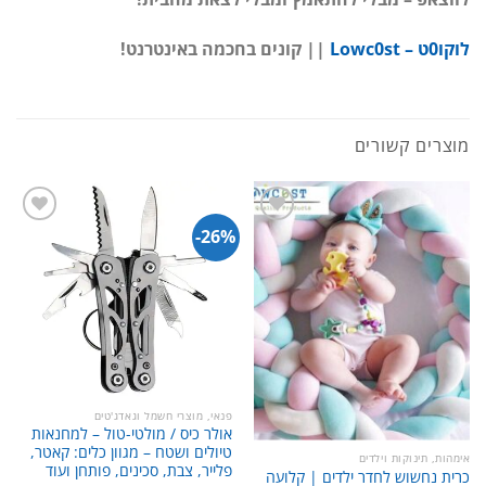
לוקו0ט – Lowc0st
|| קונים בחכמה באינטרנט!
מוצרים קשורים
26%-
פנאי, מוצרי חשמל וגאדג'טים
אולר כיס / מולטי-טול – למחנאות
טיולים ושטח – מגוון כלים: קאטר,
אימהות, תינוקות וילדים
פלייר, צבת, סכינים, פותחן ועוד
כרית נחשוש לחדר ילדים | קלועה