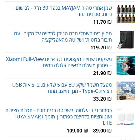
שמן אתרי טהור MAYJAM בנפח 30 מ"ל - לבישום,
נרות, סבונים ועוד
11.70
₪
מפיץ ריח חשמלי חכם הניתן לתלייה על הקיר - עם
חיבור בלוטות' ושליטה מהאפליקציה
119.20
₪
משקפת שחייה מקצועית נגד אדים Xiaomi Full-View
– פתרון מושלם לראייה צלולה במים
21.90
₪
מפצל חשמל שקע EU עם 5 שקעים, 2 יציאות USB
ויציאת Type-C - מגן ומייצב מתח
33.20
₪
כפתור נייד ואלחוטי לשליטה בבית חכם - תכנות סצינות
ואוטומציות בלחיצת כפתור | תומך TUYA SMART
LIFE
טווח
109.00
₪
–
89.00
₪
מחירים: