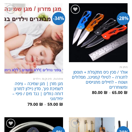
120.00 ₪.
180.00 ₪.
34%-
28%-
מתנות
אולר / סכין כיס מתקפלת + תופסן
לחגורה – לטיולי קמפינג, מסלולים
אימהות, תינוקות וילדים
ושטח – לחיילים מתגייסים
מגן מזרן | מגן שמיכה – ציפה
ומשוחררים
לשמיכת פוך, סדין ניילון למזרון:
טווח
80.00
₪
–
65.00
₪
דוחה נוזלים | נגד מים / פיפי –
מחירים:
יחיד/זוגי
עד
טווח
79.00
₪
–
59.00
₪
מחירים:
עד