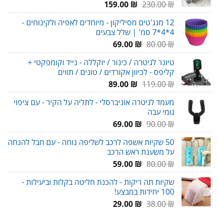
המחיר
המחיר
159.00
₪
230.00
₪
המקורי
הנוכחי
12 מנג'טים מסיליקון - מיוחדים לאפיה ולקינוחים -
היה:
הוא:
4*4*7 סמ' | שלל צבעים
159.00 ₪.
230.00 ₪.
המחיר
המחיר
69.00
₪
80.00
₪
המקורי
הנוכחי
טיונר לגיטרה / כינור / יוקללה - נייד וקומפקטי +
היה:
הוא:
קליפס - לכיוון אקורדים / טונים / תווים
69.00 ₪.
80.00 ₪.
המחיר
המחיר
89.00
₪
119.00
₪
המקורי
הנוכחי
מעמד לגיטרה אוניברסלי - לתליה על הקיר - עם ציפוי
היה:
הוא:
גומי עבה
89.00 ₪.
119.00 ₪.
המחיר
המחיר
69.00
₪
90.00
₪
המקורי
הנוכחי
50 שקיות אשפה לרכב לשליפה נוחה - עם חבל להנחה
היה:
הוא:
על משענת ראש הרכב
69.00 ₪.
90.00 ₪.
המחיר
המחיר
59.00
₪
80.00
₪
המקורי
הנוכחי
שקיות תה ריקות - להכנת חליטה בקלות וביעילות -
היה:
הוא:
100 יחידות במבצע!
59.00 ₪.
80.00 ₪.
המחיר
המחיר
29.00
₪
38.00
₪
המקורי
הנוכחי