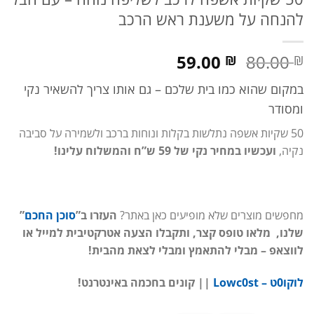
להנחה על משענת ראש הרכב
המחיר
המחיר
59.00
80.00
₪
₪
המקורי
הנוכחי
במקום שהוא כמו בית שלכם – גם אותו צריך להשאיר נקי
היה:
הוא:
ומסודר
80.00 ₪.
59.00 ₪.
50 שקיות אשפה נתלשות בקלות ונוחות ברכב ולשמירה על סביבה
נקיה,
ועכשיו במחיר נקי של 59 ש”ח והמשלוח עלינו!
מחפשים מוצרים שלא מופיעים כאן באתר?
העזרו ב”
סוכן החכם
”
שלנו, מלאו טופס קצר, ותקבלו הצעה אטרקטיבית למייל או
לווצאפ – מבלי להתאמץ ומבלי לצאת מהבית!
לוקו0ט – Lowc0st
|| קונים בחכמה באינטרנט!