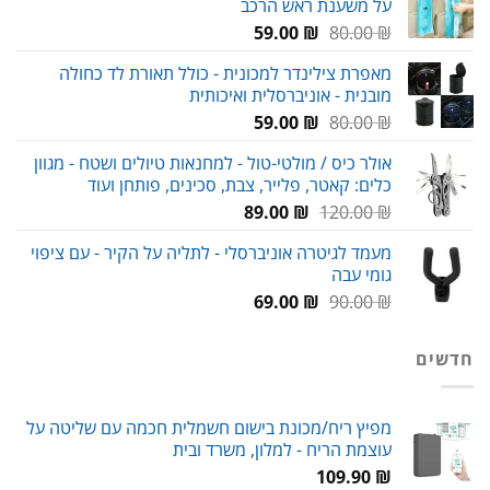
על משענת ראש הרכב
המחיר
המחיר
59.00
₪
80.00
₪
המקורי
הנוכחי
מאפרת צילינדר למכונית - כולל תאורת לד כחולה
היה:
הוא:
מובנית - אוניברסלית ואיכותית
59.00 ₪.
80.00 ₪.
המחיר
המחיר
59.00
₪
80.00
₪
המקורי
הנוכחי
אולר כיס / מולטי-טול - למחנאות טיולים ושטח - מגוון
היה:
הוא:
כלים: קאטר, פלייר, צבת, סכינים, פותחן ועוד
59.00 ₪.
80.00 ₪.
המחיר
המחיר
89.00
₪
120.00
₪
המקורי
הנוכחי
מעמד לגיטרה אוניברסלי - לתליה על הקיר - עם ציפוי
היה:
הוא:
גומי עבה
89.00 ₪.
120.00 ₪.
המחיר
המחיר
69.00
₪
90.00
₪
המקורי
הנוכחי
היה:
הוא:
חדשים
69.00 ₪.
90.00 ₪.
מפיץ ריח/מכונת בישום חשמלית חכמה עם שליטה על
עוצמת הריח - למלון, משרד ובית
109.90
₪