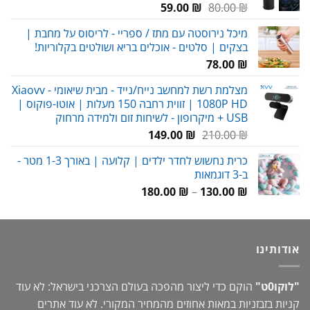
המחיר
המחיר
59.00
₪
80.00
₪
המקורי
הנוכחי
מיכל נירוסטה עם מתז / ספריי - לריסוס על מחבת |
היה:
הוא:
בצקים | סלטים - אוכלים בריא ושולטים בקלוריות!
59.00 ₪.
80.00 ₪.
78.00
₪
מצלמת רשת למחשב נייח/נייד - מבית שיאומי Xiaovv -
1080P HD | זווית רחבה 150 מעלות | אוטו-פוקוס |
USB + מיקרופון - לשיחות זום ולמידה מרחוק
המחיר
המחיר
149.00
₪
210.00
₪
המקורי
הנוכחי
כרית נחשוש לחדר ילדים | קלועה | באורך 1-3 מטר -
היה:
הוא:
ב-3 דוגמאות
149.00 ₪.
210.00 ₪.
טווח
180.00
₪
–
130.00
₪
מחירים:
עד
אודותינו
"לוקו0ט"
הוקם כדי ליצור מהפכה בעולם הצרכני בישראל: לא עוד
קניות בזבזניות במאות אחוזים מהמחיר המקורי. לא עוד אתרים