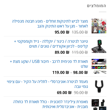
היה:
הוא:
המומלצים
29.00 ₪.
38.00 ₪.
מוצר לביש לתינוקות זוחלים - מונע חבטה מנפילה
לאחור - מגן על ראש התינוק והגב
המחיר
המחיר
95.00
₪
135.00
₪
המקורי
הנוכחי
טיונר לגיטרה / כינור / יוקללה - נייד וקומפקטי +
היה:
הוא:
קליפס - לכיוון אקורדים / טונים / תווים
95.00 ₪.
135.00 ₪.
המחיר
המחיר
89.00
₪
119.00
₪
המקורי
הנוכחי
תאורת לד פנימית לרכב - חיבור USB / שקע מצת +
היה:
הוא:
שלט
89.00 ₪.
119.00 ₪.
טווח
119.00
₪
–
98.00
₪
מחירים:
מעמד לגיטרה אוניברסלי - לתליה על הקיר - עם ציפוי
גומי עבה
עד
המחיר
המחיר
69.00
₪
90.00
₪
המקורי
הנוכחי
מאפרת צילינדר למכונית - כולל תאורת לד כחולה
היה:
הוא:
מובנית - אוניברסלית ואיכותית
69.00 ₪.
90.00 ₪.