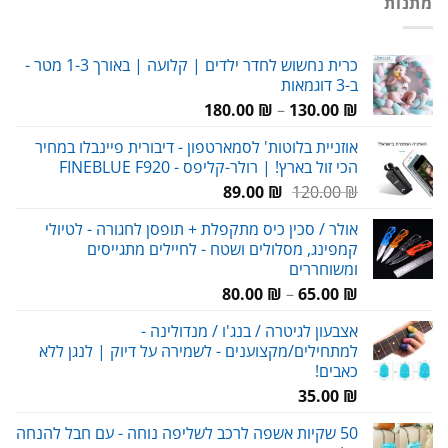
מתנות
כרית נחשוש לחדר ילדים | קלועה | באורך 1-3 מטר -
ב-3 דוגמאות
טווח
180.00
₪
–
130.00
₪
מחירים:
אוזניית בלוטות' לסמארטפון - דיבורית פיינבלו במחיר
הכי זול בארץ! | רולר-קליפס - FINEBLUE F920
עד
המחיר
המחיר
89.00
₪
120.00
₪
המקורי
הנוכחי
אולר / סכין כיס מתקפלת + תופסן לחגורה - לטיולי
היה:
הוא:
קמפינג, מסלולים ושטח - לחיילים מתגייסים
89.00 ₪.
120.00 ₪.
ומשוחררים
טווח
80.00
₪
–
65.00
₪
מחירים:
אצבעון לגיטרה / בנג'ו / מנדולינה -
למתחילים/מקצוענים - לשמירה על דיוק | לנגן ללא
עד
כאבים!
35.00
₪
50 שקיות אשפה לרכב לשליפה נוחה - עם חבל להנחה