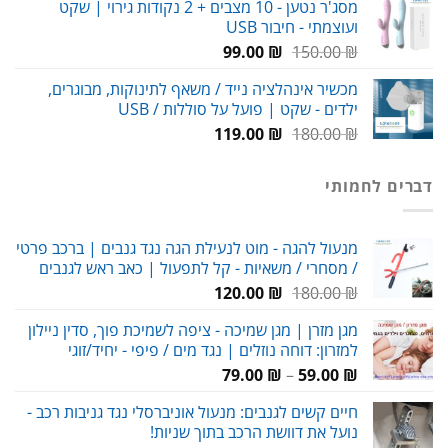
מסג'ר נטען - 10 מצבים + 2 נקודות גירוי | שקט
ועוצמתי - חיבור USB
עד
המחיר
המחיר
99.00
₪
150.00
₪
המקורי
הנוכחי
מכשיר אינהלציה נייד / משאף לתינוקות, מבוגרים,
היה:
הוא:
ילדים - שקט | פועל על סוללות / USB
99.00 ₪.
150.00 ₪.
המחיר
המחיר
119.00
₪
180.00
₪
המקורי
הנוכחי
היה:
הוא:
דברים לחמותי
119.00 ₪.
180.00 ₪.
מנעול להגה - מוט לנעילת הגה נגד גנבים | ברכב פרטי
/ מסחרי / משאיות - קל לתפעול | כאב ראש לגנבים
המחיר
המחיר
120.00
₪
180.00
₪
המקורי
הנוכחי
מגן מזרן | מגן שמיכה - ציפה לשמיכת פוך, סדין ניילון
היה:
הוא:
למזרון: דוחה נוזלים | נגד מים / פיפי - יחיד/זוגי
120.00 ₪.
180.00 ₪.
טווח
79.00
₪
–
59.00
₪
מחירים:
חיים קשים לגנבים: מנעול אוניברסלי נגד גניבות רכב -
נועל את דוושת הרכב בתוך שניות!
עד