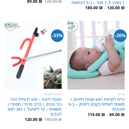
המחיר
המחיר
89.00
₪
120.00
₪
| באורך 1-3 מטר – ב-3 דוגמאות
המקורי
הנוכחי
טווח
180.00
₪
–
130.00
₪
היה:
הוא:
מחירים:
89.00 ₪.
120.00 ₪.
עד
33%-
26%-
כריות
דברים לחמותי
כרית למניעת ראש שטוח לתינוק +
מנעול להגה – מוט לנעילת הגה
משטח לאחיזת בקבוק לתינוק – ב-6
נגד גנבים | ברכב פרטי / מסחרי /
סגנונות
משאיות – קל לתפעול | כאב ראש
לגנבים
טווח
119.00
₪
–
89.00
₪
מחירים:
המחיר
המחיר
120.00
₪
180.00
₪
המקורי
הנוכחי
עד
היה:
הוא: