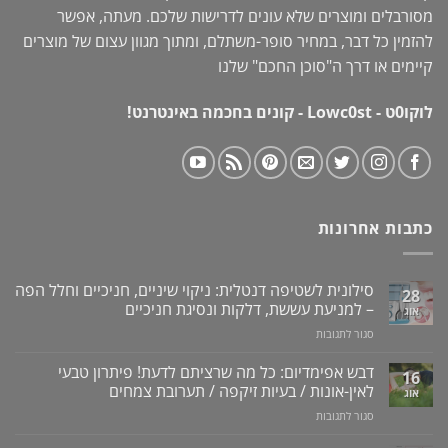
מסורבלים ומוצרים שלא עונים לדרישות שלכם. מעתה, אפשר
להזמין כל דבר, במחיר סופר-משתלם, ומתוך מגוון עצום של מוצרים
קיימים או דרך ה"
סוכן החכם
" שלנו
לוקו0ט - Lowc0st - קונים בחכמה באינטרנט!
כתבות אחרונות
סילונית לשטיפה דנטלית: ניקוי שיניים, חניכיים וחלל הפה
28
– למניעת עששת, דלקות ונסיגת חניכיים
אוג
על
סגור לתגובות
סילונית
לשטיפה
דבש אפימדיום: כל מה שרציתם לדעת! פיתרון טבעי
16
דנטלית:
לאין-אונות / בעיות זיקפה / תערובת צמחים
אוג
ניקוי
על
סגור לתגובות
שיניים,
דבש
חניכיים