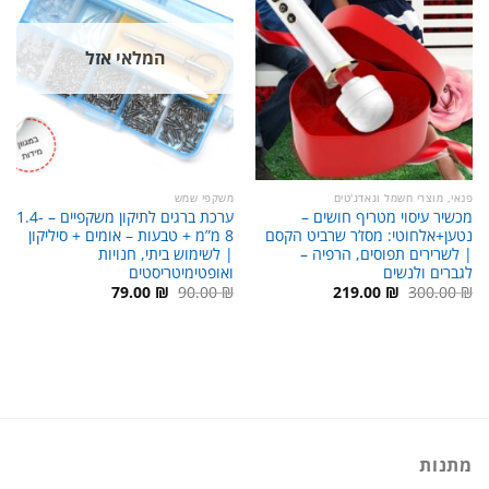
המלאי אזל
פנאי, מוצרי חשמל וגאדג'טים
משקפי שמש
מכשיר עיסוי מטריף חושים –
ערכת ברגים לתיקון משקפיים – 1.4-
נטען+אלחוטי: מסז’ר שרביט הקסם
8 מ”מ + טבעות – אומים + סיליקון
| לשרירים תפוסים, הרפיה –
| לשימוש ביתי, חנויות
לגברים ולנשים
ואופטימיטריסטים
המחיר
המחיר
המחיר
המחיר
79.00
₪
90.00
₪
219.00
₪
300.00
₪
המקורי
הנוכחי
המקורי
הנוכחי
היה:
הוא:
היה:
הוא:
79.00 ₪.
90.00 ₪.
219.00 ₪.
300.00 ₪.
מתנות