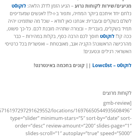
מגיעים/שירות לקוחות גרוע
– הגיע הזמן לדלג הלאה:
לוקו0ט
נלחם יחד איתכם ביוקר המחיה, ותפור ב-ו-ל!! לאנשים שמעדיפים
לשלם בשקלים ובעברית: אנחנו כאן לוודא – שכל מה שתזמינו יהיה
תמיד בשקלים, בעברית – ובצורה שתהיה מובנת לכם. כל-כך פשוט,
ככה קל!
לוקו0ט
חוסך לכם הרבה כסף, בקלות במהירות – כבר
מהרכישה הראשונה! הקניה אגב, מאובטחת – ואפשרית בכל כרטיסי
האשראי: רגילים ונטענים!
לוקו0ט – Lowc0st
|| קונים בחכמה באינטרנט!
לקוחות מרוצים
[gmb-review
16716197297291629552/locations/16976650544935608496″
type=”slider” minimum-stars=”5″ sort-by=”date” sort-
order=”desc” review-amount=”200″ slides-page=”1″
slides-scroll=”1″ autoplay=”true” speed=”5000″