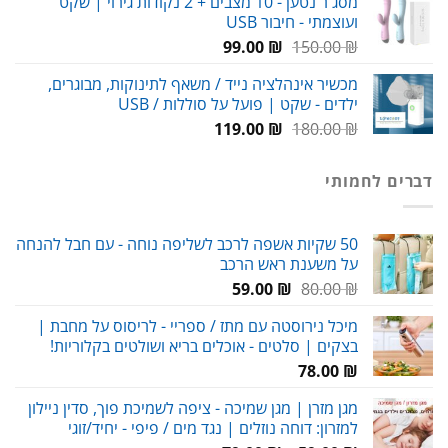
מסג'ר נטען - 10 מצבים + 2 נקודות גירוי | שקט
ועוצמתי - חיבור USB
עד
המחיר
המחיר
99.00
₪
150.00
₪
המקורי
הנוכחי
מכשיר אינהלציה נייד / משאף לתינוקות, מבוגרים,
היה:
הוא:
ילדים - שקט | פועל על סוללות / USB
99.00 ₪.
150.00 ₪.
המחיר
המחיר
119.00
₪
180.00
₪
המקורי
הנוכחי
היה:
הוא:
דברים לחמותי
119.00 ₪.
180.00 ₪.
50 שקיות אשפה לרכב לשליפה נוחה - עם חבל להנחה
על משענת ראש הרכב
המחיר
המחיר
59.00
₪
80.00
₪
המקורי
הנוכחי
מיכל נירוסטה עם מתז / ספריי - לריסוס על מחבת |
היה:
הוא:
בצקים | סלטים - אוכלים בריא ושולטים בקלוריות!
59.00 ₪.
80.00 ₪.
78.00
₪
מגן מזרן | מגן שמיכה - ציפה לשמיכת פוך, סדין ניילון
למזרון: דוחה נוזלים | נגד מים / פיפי - יחיד/זוגי