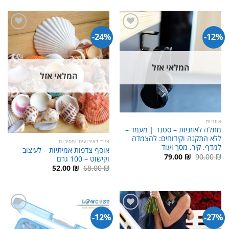
היה:
הוא:
היה:
הוא:
149.00 ₪.
220.00 ₪.
75.00 ₪.
95.00 ₪.
24%-
12%-
המלאי אזל
המלאי אזל
אוזניות
מתלה לאוזניות – סטנד | מעמד –
ללא התקנה וקידוחים: להצמדה
ציוד לאירועים ומסיבות
למדף, קיר, מסך ועוד
אוסף צדפות אמיתיות – לעיצוב
המחיר
המחיר
79.00
₪
90.00
₪
וקישוט – 100 גרם
המקורי
הנוכחי
המחיר
המחיר
52.00
₪
68.00
₪
היה:
הוא:
המקורי
הנוכחי
79.00 ₪.
90.00 ₪.
היה:
הוא:
52.00 ₪.
68.00 ₪.
12%-
27%-