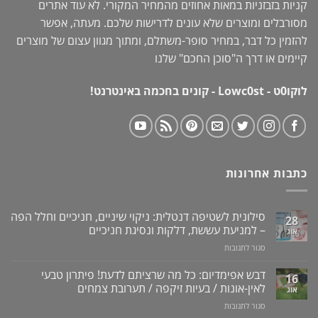
קניות בזבזניות במאות אחוזים מהמחיר המקורי. לא עוד אתרים
מסורבלים ומוצרים שלא עונים לדרישות שלכם. מעתה, אפשר
להזמין כל דבר, במחיר סופר-משתלם, ומתוך מגוון עצום של מוצרים
קיימים או דרך ה"
סוכן החכם
" שלנו
לוקו0ט - Lowc0st - קונים בחכמה באינטרנט!
כתבות אחרונות
סילונית לשטיפה דנטלית: ניקוי שיניים, חניכיים וחלל הפה
28
– למניעת עששת, דלקות ונסיגת חניכיים
אוג
על
סגור לתגובות
סילונית
לשטיפה
דבש אפימדיום: כל מה שרציתם לדעת! פיתרון טבעי
16
דנטלית:
לאין-אונות / בעיות זיקפה / תערובת צמחים
אוג
ניקוי
על
סגור לתגובות
שיניים,
דבש