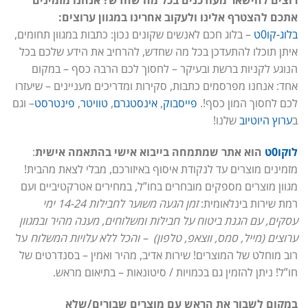
רוצים להישאר מעודכנים בכל מה שחדש? אנחנו מזמינים
אתכם להצטרף אלינו ולעקוב אחרינו במגוון ערוצים:
בלוג-קו0ט
– בלוג חכם לאנשים שקונים נכון: כתבות במגוון תחומים,
איתן תוכלו להתעדכן בכל מה שחדש, להרחיב את הידע שלכם בכל
הנוגע לקניות ברשת ובעיקר – לחסוך לכם הרבה כסף – במקום
אחד: אנחנו מפרסמים כתבות, סקירות ומדריכים מעניינים – שיעזרו
לכם לחסוך המון כסף!.
פייסבוק
,
אינסטגרם
,
טוויטר
,
פינטרסט
– וגם
ב
ערוץ היוטיוב
שלנו!
לוקו0ט
הוא אתר שמתמחה בייבוא אישי בהתאמה אישית
:
מזמינים מוצרים עד לנקודת איסוף באיזורכם, מבלי לצאת מהבית!
מגוון מוצרים מספקים מובחרים בחו”ל, במחירים אטרקטיביים ועם
רמת שירות בינלאומית:
זמן הגעה משוער לחבילות 14-24 ימי
עסקים, עם הגנת ביטוח על חבילות ומשלוחים, מענה מהיר ובמגוון
ערוצים (מייל, סמס, ווצאפ, טלפון) – והכל ללא עלויות המשלוח
על
רוב מוחלט של המוצרים! שירות אדיב, מהיר ואמין – בסנדרטים של
חו”ל! ניתן להזמין גם בכמויות / סיטונאות – בתיאום מראש.
במקום לשבור את הראש עם מוצרים שבורים/שלא