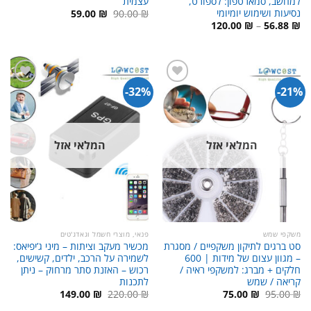
למחשב, סמארטפון: לספורט,
עצמית
נסיעות ושימוש יומיומי
המחיר
המחיר
59.00
₪
90.00
₪
המקורי
הנוכחי
טווח
120.00
₪
–
56.88
₪
היה:
הוא:
מחירים:
59.00 ₪.
90.00 ₪.
עד
32%-
21%-
המלאי אזל
המלאי אזל
משקפי שמש
פנאי, מוצרי חשמל וגאדג'טים
סט ברגים לתיקון משקפיים / מסגרת
מכשיר מעקב וציתות – מיני ג’יפיאס:
– מגוון עצום של מידות | 600
לשמירה על הרכב, ילדים, קשישים,
חלקים + מברג: למשקפי ראיה /
רכוש – האזנת סתר מרחוק – ניתן
קריאה / שמש
לתכנות
המחיר
המחיר
המחיר
המחיר
149.00
₪
220.00
₪
75.00
₪
95.00
₪
המקורי
הנוכחי
המקורי
הנוכחי