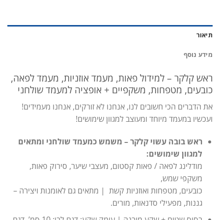
תיאור
מידע נוסף
ראש קלקר – למידול פאות, מעמד אוזניות, מעמד לפאה,
כובעים, מטפחות, משקפיים + אופציה למעמד שולחני
את הדברים הכי חשובים לנו, אנחנו לא זורקים, אנחנו מעמידים!
ועכשיו במעמד מיוחד ומעוצב למגוון שימושים!
ראש בובה עשוי קלקר – משמש כמעמד שולחני ומתאים
למגוון שימושים:
מודלינג לפאה / פאות קסטום, מעצבי שיער, סירוק פאות,
משקפי שמש,
כובעים, מטפחות ואוזניות קשת | מתאים גם לאומנות ויצירה –
גננות, מפעילי סדנאות, מורים.
בסיס שטוח + שקע מובנה | עומק שקע: דגם לבן: 10 סמ’, דגם