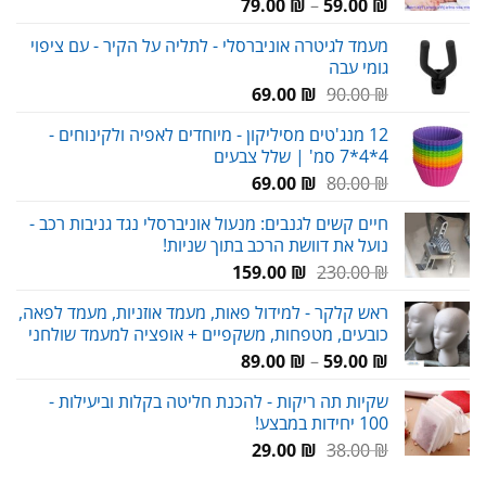
טווח
79.00
₪
–
59.00
₪
מחירים:
מעמד לגיטרה אוניברסלי - לתליה על הקיר - עם ציפוי
גומי עבה
עד
המחיר
המחיר
69.00
₪
90.00
₪
המקורי
הנוכחי
12 מנג'טים מסיליקון - מיוחדים לאפיה ולקינוחים -
היה:
הוא:
4*4*7 סמ' | שלל צבעים
69.00 ₪.
90.00 ₪.
המחיר
המחיר
69.00
₪
80.00
₪
המקורי
הנוכחי
חיים קשים לגנבים: מנעול אוניברסלי נגד גניבות רכב -
היה:
הוא:
נועל את דוושת הרכב בתוך שניות!
69.00 ₪.
80.00 ₪.
המחיר
המחיר
159.00
₪
230.00
₪
המקורי
הנוכחי
ראש קלקר - למידול פאות, מעמד אוזניות, מעמד לפאה,
היה:
הוא:
כובעים, מטפחות, משקפיים + אופציה למעמד שולחני
159.00 ₪.
230.00 ₪.
טווח
89.00
₪
–
59.00
₪
מחירים:
שקיות תה ריקות - להכנת חליטה בקלות וביעילות -
100 יחידות במבצע!
עד
המחיר
המחיר
29.00
₪
38.00
₪
המקורי
הנוכחי