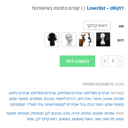
לוקו0ט – Lowc0st
|| קונים בחכמה באינטרנט!
ראש קלקר
סוג
דגם
כמות של ראש קלקר - למידול פאות, מעמד אוזניות, מעמד לפאה, כובעי
הוספה לסל
מק"ט:
1005001922938070
קטגוריות:
אביזרים משלימים
,
אביזרים משלימים
,
אביזרים משלימים
,
אביזרים נלווים
,
אוזניות
,
אופנה
,
איפור
,
גאדג'טים
,
דברים לחמותי
,
כובעים
,
מומלצים
,
משקפי שמש
,
משקפי שמש
,
עיצוב הבית
,
ציוד ואביזרים לקוסמטיקאיות
,
ציוד משרדי
,
קוסמטיקה
תגיות:
אוזניות
,
אומנות
,
אמנות
,
יצירה
,
כובע
,
כובעים
,
לבן
,
מטפחות
,
מטפחת
,
משקפי
שמש
,
סדנאות
,
פאה
,
פאות קאסטום
,
קאסטם
,
ראש קלקר לבן
,
שחור