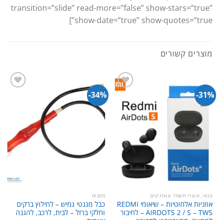
transition=”slide” read-more=”false” show-stars=”true”
show-date=”true” show-quotes=”true”]
מוצרים קשורים
34%-
31%-
פנאי, מוצרי חשמל וגאדג'טים
מתנות
אוזניות אלחוטיות – שיאומי REDMI
כבל מגנטי גמיש – לחילוץ ברקים
AIRDOTS 2 / S – TWS – לחיבור
וחלקי ברזל – לבית, לרכב, להגנה