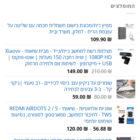
היה:
הוא:
המומלצים
29.00 ₪.
38.00 ₪.
מפיץ ריח/מכונת בישום חשמלית חכמה עם שליטה על
עוצמת הריח - למלון, משרד ובית
109.90
₪
מצלמת רשת למחשב נייח/נייד - מבית שיאומי Xiaovv -
1080P HD | זווית רחבה 150 מעלות | אוטו-פוקוס |
USB + מיקרופון - לשיחות זום ולמידה מרחוק
המחיר
המחיר
149.00
₪
210.00
₪
המקורי
הנוכחי
שומרים על ניקיון עם: כיסוי לכיריים - רב פעמי |ניקוי
היה:
הוא:
קל - ב-3 צבעים לבחירה
149.00 ₪.
210.00 ₪.
המחיר
המחיר
59.00
₪
80.00
₪
המקורי
הנוכחי
אוזניות אלחוטיות - שיאומי REDMI AIRDOTS 2 / S -
היה:
הוא:
TWS - לחיבור למחשב, סמארטפון: לספורט, נסיעות
59.00 ₪.
80.00 ₪.
ושימוש יומיומי
טווח
120.00
₪
–
56.88
₪
מחירים: