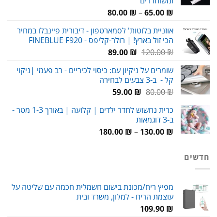
ומשוחררים
טווח
80.00
₪
–
65.00
₪
מחירים:
אוזניית בלוטות' לסמארטפון - דיבורית פיינבלו במחיר
הכי זול בארץ! | רולר-קליפס - FINEBLUE F920
עד
המחיר
המחיר
89.00
₪
120.00
₪
המקורי
הנוכחי
שומרים על ניקיון עם: כיסוי לכיריים - רב פעמי |ניקוי
היה:
הוא:
קל - ב-3 צבעים לבחירה
89.00 ₪.
120.00 ₪.
המחיר
המחיר
59.00
₪
80.00
₪
המקורי
הנוכחי
כרית נחשוש לחדר ילדים | קלועה | באורך 1-3 מטר -
היה:
הוא:
ב-3 דוגמאות
59.00 ₪.
80.00 ₪.
טווח
180.00
₪
–
130.00
₪
מחירים:
חדשים
עד
מפיץ ריח/מכונת בישום חשמלית חכמה עם שליטה על
עוצמת הריח - למלון, משרד ובית
109.90
₪