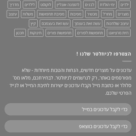
ילדים
ימי הולדת
לבנים
להזמנה אונליין
לוקו0ט
לילדים
מדריך
מוצרים
מחו"ל
מכשיר
מסיבות
מסיבת תחפושות
משלוח
עיצוב
עיצוב שולחנות
עשה זאת בעצמך
עשו זאת בעצמכם
קיץ
רוית מרציאנו
תחפושות לפורים
תחפושות פורים
תינוקות
תכנון
הצטרפו לניוזלטר שלנו !
עדכונים על מוצרים חדשים, הנחות והטבות מיוחדות - שלא
מפורסמים באתר, רק לנרשמים לניזולטר. לבחירתכם, מלאו מס'
סלולר או כתובת מייל וקבלו עדכונים ישירות לתיבת המייל או לנייד
הפרטי שלכם.