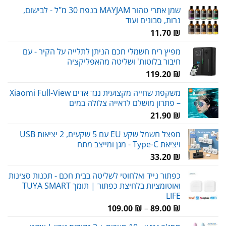
שמן אתרי טהור MAYJAM בנפח 30 מ"ל - לבישום,
נרות, סבונים ועוד
11.70
₪
מפיץ ריח חשמלי חכם הניתן לתלייה על הקיר - עם
חיבור בלוטות' ושליטה מהאפליקציה
119.20
₪
משקפת שחייה מקצועית נגד אדים Xiaomi Full-View
– פתרון מושלם לראייה צלולה במים
21.90
₪
מפצל חשמל שקע EU עם 5 שקעים, 2 יציאות USB
ויציאת Type-C - מגן ומייצב מתח
33.20
₪
כפתור נייד ואלחוטי לשליטה בבית חכם - תכנות סצינות
ואוטומציות בלחיצת כפתור | תומך TUYA SMART
LIFE
טווח
109.00
₪
–
89.00
₪
מחירים: