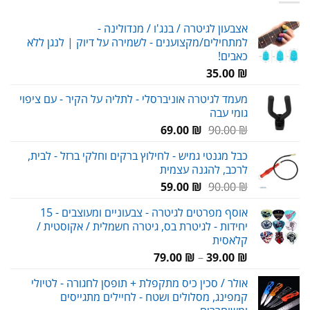
אצבעון לגיטרה / בנג'ו / מנדולינה -
למתחילים/מקצוענים - לשמירה על דיוק | לנגן ללא
כאבים!
35.00
₪
מעמד לגיטרה אוניברסלי - לתליה על הקיר - עם ציפוי
גומי עבה
המחיר
המחיר
69.00
₪
90.00
₪
המקורי
הנוכחי
כבל מגנטי גמיש - לחילוץ ברקים וחלקי ברזל - לבית,
היה:
הוא:
לרכב, להגנה עצמית
69.00 ₪.
90.00 ₪.
המחיר
המחיר
59.00
₪
90.00
₪
המקורי
הנוכחי
אוסף מפרטים לגיטרה - צבעוניים ומעוצבים - 15
היה:
הוא:
יחידות - לגיטרת בס, גיטרה חשמלית / אקוסטית /
59.00 ₪.
90.00 ₪.
קלאסית
טווח
79.00
₪
–
39.00
₪
מחירים:
אולר / סכין כיס מתקפלת + תופסן לחגורה - לטיולי
קמפינג, מסלולים ושטח - לחיילים מתגייסים
עד