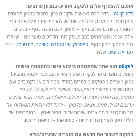
אתכם להצטרף אלינו ולעקוב אחרינו במגוון ערוצים:
בלוג-קו0ט
– בלוג חכם לאנשים שקונים נכון: כתבות במגוון תחומים,
איתן תוכלו להתעדכן בכל מה שחדש, להרחיב את הידע שלכם בכל
הנוגע לקניות ברשת ובעיקר – לחסוך לכם הרבה כסף – במקום
אחד: אנחנו מפרסמים כתבות, סקירות ומדריכים מעניינים – שיעזרו
לכם לחסוך המון כסף!.
פייסבוק
,
אינסטגרם
,
טוויטר
,
פינטרסט
– וגם
ב
ערוץ היוטיוב
שלנו!
לוקו0ט
הוא אתר שמתמחה בייבוא אישי בהתאמה אישית
:
מזמינים מוצרים עד לנקודת איסוף באיזורכם, מבלי לצאת מהבית!
מגוון מוצרים מספקים מובחרים בחו”ל, במחירים אטרקטיביים ועם
רמת שירות בינלאומית:
זמן הגעה משוער לחבילות 14-24 ימי
עסקים, עם הגנת ביטוח על חבילות ומשלוחים, מענה מהיר ובמגוון
ערוצים (מייל, סמס, ווצאפ, טלפון) – והכל ללא עלויות המשלוח
על
רוב מוחלט של המוצרים! שירות אדיב, מהיר ואמין – בסנדרטים של
חו”ל! ניתן להזמין גם בכמויות / סיטונאות – בתיאום מראש.
במקום לשבור את הראש עם מוצרים שבורים/שלא