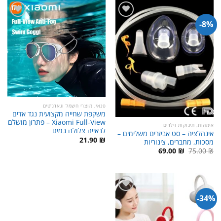
8%-
פנאי, מוצרי חשמל וגאדג'טים
משקפת שחייה מקצועית נגד אדים
Xiaomi Full-View – פתרון מושלם
אימהות, תינוקות וילדים
לראייה צלולה במים
אינהלציה – סט אביזרים משלימים –
21.90
₪
מסכות, מחברים, צינוריות
המחיר
המחיר
69.00
₪
75.00
₪
המקורי
הנוכחי
היה:
הוא:
69.00 ₪.
75.00 ₪.
34%-