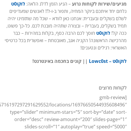
מגיעים/שירות לקוחות גרוע
– הגיע הזמן לדלג הלאה:
לוקו0ט
נלחם יחד איתכם ביוקר המחיה, ותפור ב-ו-ל!! לאנשים שמעדיפים
לשלם בשקלים ובעברית: אנחנו כאן לוודא – שכל מה שתזמינו יהיה
תמיד בשקלים, בעברית – ובצורה שתהיה מובנת לכם. כל-כך פשוט,
ככה קל!
לוקו0ט
חוסך לכם הרבה כסף, בקלות במהירות – כבר
מהרכישה הראשונה! הקניה אגב, מאובטחת – ואפשרית בכל כרטיסי
האשראי: רגילים ונטענים!
לוקו0ט – Lowc0st
|| קונים בחכמה באינטרנט!
לקוחות מרוצים
[gmb-review
16716197297291629552/locations/16976650544935608496″
type=”slider” minimum-stars=”5″ sort-by=”date” sort-
order=”desc” review-amount=”200″ slides-page=”1″
slides-scroll=”1″ autoplay=”true” speed=”5000″