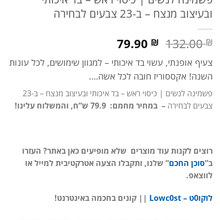
ובעיצוב מנצח – ב-23 צבעים לבחירה
המחיר
המחיר
79.90
132.00
₪
₪
המקורי
הנוכחי
צעיף אופנתי, עשוי בד איכותי – למגוון שימושים, לכל עונות
היה:
הוא:
132.00 ₪.
השנה! אקססוריז חובה לכל אשה….
79.90 ₪.
פשמינה לנשים | כיסוי ראש – בד איכותי ובעיצוב מנצח – ב-23
צבעים לבחירה
– במחיר מחמם: 79.9 ש”ח, והמשלוח עלינו!
רוצים לקנות עוד מוצרים שלא מופיעים כאן באתר? העזרו
ב”
סוכן החכם
” שלנו, ותקבלו הצעה אטרקטיבית למייל או
לווצאפ.
לוקו0ט – Lowc0st
|| קונים בחכמה באינטרנט!