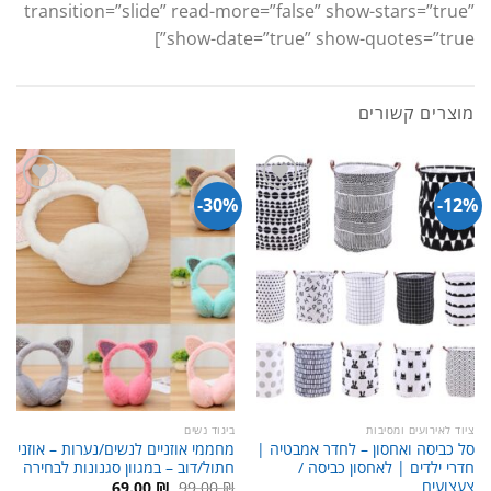
transition=”slide” read-more=”false” show-stars=”true”
show-date=”true” show-quotes=”true”]
מוצרים קשורים
30%-
12%-
ציוד לאירועים ומסיבות
ביגוד נשים
סל כביסה ואחסון – לחדר אמבטיה |
מחממי אוזניים לנשים/נערות – אוזני
חדרי ילדים | לאחסון כביסה /
חתול/דוב – במגוון סגנונות לבחירה
צעצועים
המחיר
המחיר
69.00
₪
99.00
₪