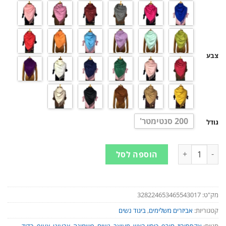
צבע
200 סנטימטר'
גודל
כמות של פשמינה לנשים | כיסוי ראש - בד איכותי ובעיצוב מנצח - ב-23 צבעים לבחירה
הוספה לסל
מק"ט:
328224653465543017
קטגוריות:
אביזרים משלימים
,
ביגוד נשים