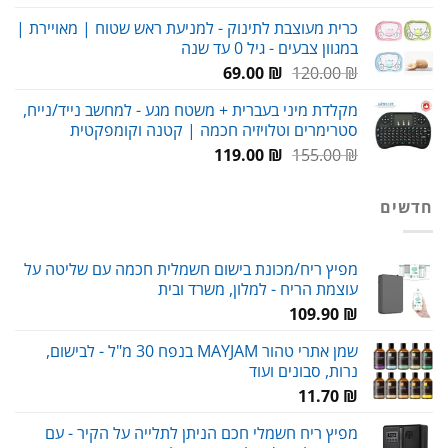
המקורי
הנוכחי
כרית מעוצבת לתינוק - למניעת ראש שטוח | מאויירת |
היה:
הוא:
במגוון צבעים - גיל 0 עד שנה
89.00 ₪.
120.00 ₪.
המחיר
המחיר
69.00
₪
120.00
₪
המקורי
הנוכחי
מקלדת מיני בעברית + משטח מגע - למחשב נייד/נייח,
היה:
הוא:
סטרימרים וטלויזיה חכמה | קטנה וקומפקטית
69.00 ₪.
120.00 ₪.
המחיר
המחיר
119.00
₪
155.00
₪
המקורי
הנוכחי
היה:
הוא:
חדשים
119.00 ₪.
155.00 ₪.
מפיץ ריח/מכונת בישום חשמלית חכמה עם שליטה על
עוצמת הריח - למלון, משרד ובית
109.90
₪
שמן אתרי טהור MAYJAM בנפח 30 מ"ל - לבישום,
נרות, סבונים ועוד
11.70
₪
מפיץ ריח חשמלי חכם הניתן לתלייה על הקיר - עם