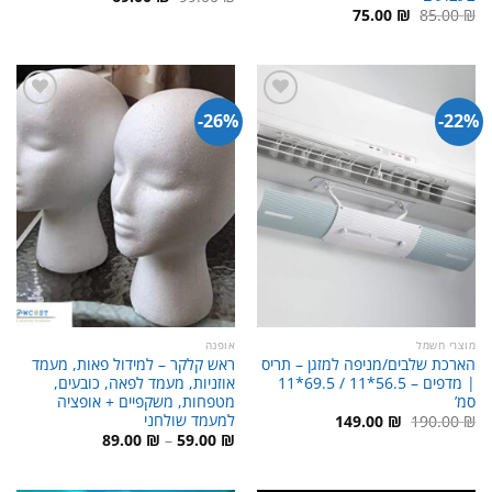
המקורי
הנוכחי
המחיר
המחיר
75.00
₪
85.00
₪
היה:
הוא:
המקורי
הנוכחי
69.00 ₪.
99.00 ₪.
היה:
הוא:
75.00 ₪.
85.00 ₪.
26%-
22%-
מוצרי חשמל
אופנה
הארכת שלבים/מניפה למזגן – תריס
ראש קלקר – למידול פאות, מעמד
| מדפים – 56.5*11 / 69.5*11
אוזניות, מעמד לפאה, כובעים,
סמ’
מטפחות, משקפיים + אופציה
למעמד שולחני
המחיר
המחיר
149.00
₪
190.00
₪
המקורי
הנוכחי
טווח
89.00
₪
–
59.00
₪
היה:
הוא:
מחירים:
149.00 ₪.
190.00 ₪.
עד