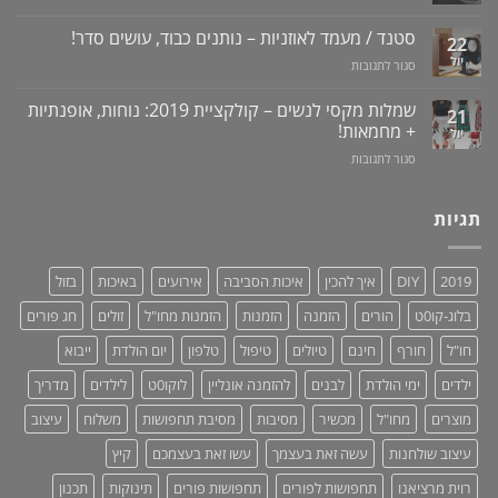
טבעי
ונסיגת
מכשיר
+
לאין-אונות
חניכיים
למניעת
וידאו
סטנד / מעמד לאוזניות – נותנים כבוד, עושים סדר!
/
22
שכחת
בעיות
יול
על
סגור לתגובות
ילדים
זיקפה
סטנד
ברכב:
/
/
מוצר
שמלות מקסי לנשים – קולקציית 2019: נוחות, אופנתיות
21
תערובת
מעמד
גאוני
+ מחמאות!
יול
צמחים
לאוזניות
ומציל
על
סגור לתגובות
–
חיים!
שמלות
נותנים
מקסי
כבוד,
לנשים
תגיות
עושים
–
סדר!
קולקציית
2019:
2019
DIY
איך להכין
איכות הסביבה
אירועים
באיכות
בזול
נוחות,
אופנתיות
בלוג-קו0ט
הורים
הזמנה
הזמנות
הזמנות מחו"ל
זולים
חג פורים
+
מחמאות!
חו"ל
חורף
חינם
טיולים
טיפול
טלפון
יום הולדת
ייבוא
ילדים
ימי הולדת
לבנים
להזמנה אונליין
לוקו0ט
לילדים
מדריך
מוצרים
מחו"ל
מכשיר
מסיבות
מסיבת תחפושות
משלוח
עיצוב
עיצוב שולחנות
עשה זאת בעצמך
עשו זאת בעצמכם
קיץ
רוית מרציאנו
תחפושות לפורים
תחפושות פורים
תינוקות
תכנון