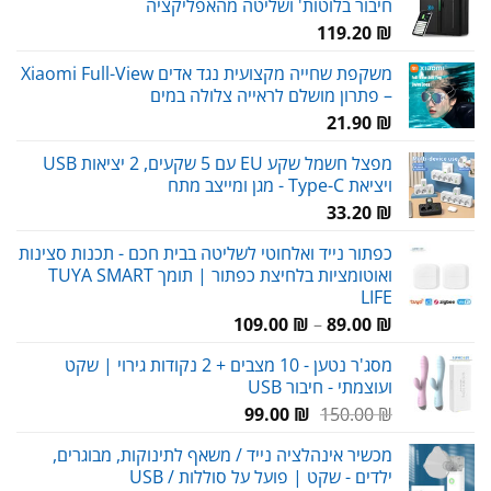
חיבור בלוטות' ושליטה מהאפליקציה
119.20
₪
משקפת שחייה מקצועית נגד אדים Xiaomi Full-View
– פתרון מושלם לראייה צלולה במים
21.90
₪
מפצל חשמל שקע EU עם 5 שקעים, 2 יציאות USB
ויציאת Type-C - מגן ומייצב מתח
33.20
₪
כפתור נייד ואלחוטי לשליטה בבית חכם - תכנות סצינות
ואוטומציות בלחיצת כפתור | תומך TUYA SMART
LIFE
טווח
109.00
₪
–
89.00
₪
מחירים:
מסג'ר נטען - 10 מצבים + 2 נקודות גירוי | שקט
ועוצמתי - חיבור USB
עד
המחיר
המחיר
99.00
₪
150.00
₪
המקורי
הנוכחי
מכשיר אינהלציה נייד / משאף לתינוקות, מבוגרים,
היה:
הוא:
ילדים - שקט | פועל על סוללות / USB
99.00 ₪.
150.00 ₪.