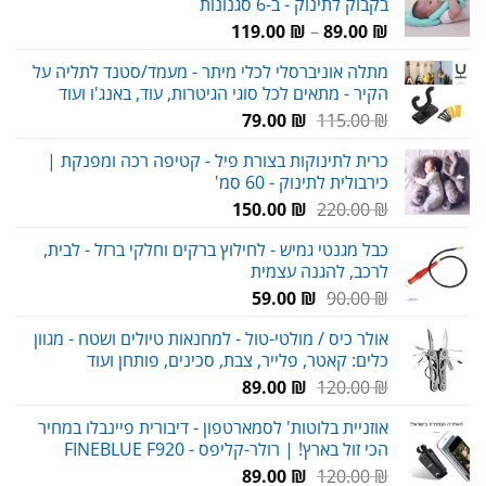
בקבוק לתינוק - ב-6 סגנונות
טווח
119.00
₪
–
89.00
₪
מחירים:
מתלה אוניברסלי לכלי מיתר - מעמד/סטנד לתליה על
הקיר - מתאים לכל סוגי הגיטרות, עוד, באנג'ו ועוד
עד
המחיר
המחיר
79.00
₪
115.00
₪
המקורי
הנוכחי
כרית לתינוקות בצורת פיל - קטיפה רכה ומפנקת |
היה:
הוא:
כירבולית לתינוק - 60 סמ'
79.00 ₪.
115.00 ₪.
המחיר
המחיר
150.00
₪
220.00
₪
המקורי
הנוכחי
כבל מגנטי גמיש - לחילוץ ברקים וחלקי ברזל - לבית,
היה:
הוא:
לרכב, להגנה עצמית
150.00 ₪.
220.00 ₪.
המחיר
המחיר
59.00
₪
90.00
₪
המקורי
הנוכחי
אולר כיס / מולטי-טול - למחנאות טיולים ושטח - מגוון
היה:
הוא:
כלים: קאטר, פלייר, צבת, סכינים, פותחן ועוד
59.00 ₪.
90.00 ₪.
המחיר
המחיר
89.00
₪
120.00
₪
המקורי
הנוכחי
אוזניית בלוטות' לסמארטפון - דיבורית פיינבלו במחיר
היה:
הוא:
הכי זול בארץ! | רולר-קליפס - FINEBLUE F920
89.00 ₪.
120.00 ₪.
המחיר
המחיר
89.00
₪
120.00
₪