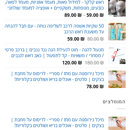
ראש קלקר - למידול פאות, מעמד אוזניות, מעמד לפאה,
היה:
הוא:
כובעים, מטפחות, משקפיים + אופציה למעמד שולחני
159.00 ₪.
230.00 ₪.
טווח
89.00
₪
–
59.00
₪
מחירים:
50 שקיות אשפה לרכב לשליפה נוחה - עם חבל להנחה
על משענת ראש הרכב
עד
המחיר
המחיר
59.00
₪
80.00
₪
המקורי
הנוכחי
מנעול להגה - מוט לנעילת הגה נגד גנבים | ברכב פרטי
היה:
הוא:
/ מסחרי / משאיות - קל לתפעול | כאב ראש לגנבים
59.00 ₪.
80.00 ₪.
המחיר
המחיר
120.00
₪
180.00
₪
המקורי
הנוכחי
מיכל נירוסטה עם מתז / ספריי - לריסוס על מחבת |
היה:
הוא:
בצקים | סלטים - אוכלים בריא ושולטים בקלוריות!
120.00 ₪.
180.00 ₪.
78.00
₪
המומלצים
מיכל נירוסטה עם מתז / ספריי - לריסוס על מחבת |
בצקים | סלטים - אוכלים בריא ושולטים בקלוריות!