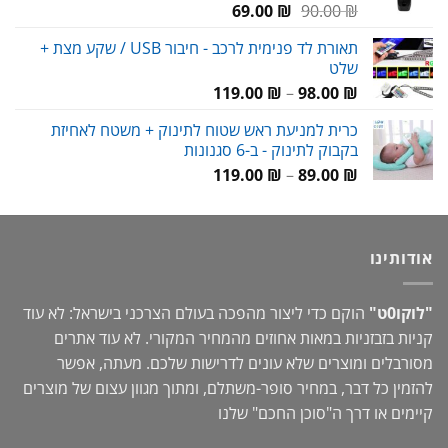
המחיר
המחיר
69.00
₪
90.00
₪
המקורי
הנוכחי
תאורת לד פנימית לרכב - חיבור USB / שקע מצת +
היה:
הוא:
שלט
69.00 ₪.
90.00 ₪.
טווח
119.00
₪
–
98.00
₪
מחירים:
כרית למניעת ראש שטוח לתינוק + משטח לאחיזת
בקבוק לתינוק - ב-6 סגנונות
עד
טווח
119.00
₪
–
89.00
₪
מחירים:
עד
אודותינו
"לוקו0ט"
הוקם כדי ליצור מהפכה בעולם הצרכני בישראל: לא עוד
קניות בזבזניות במאות אחוזים מהמחיר המקורי. לא עוד אתרים
מסורבלים ומוצרים שלא עונים לדרישות שלכם. מעתה, אפשר
להזמין כל דבר, במחיר סופר-משתלם, ומתוך מגוון עצום של מוצרים
קיימים או דרך ה"
סוכן החכם
" שלנו