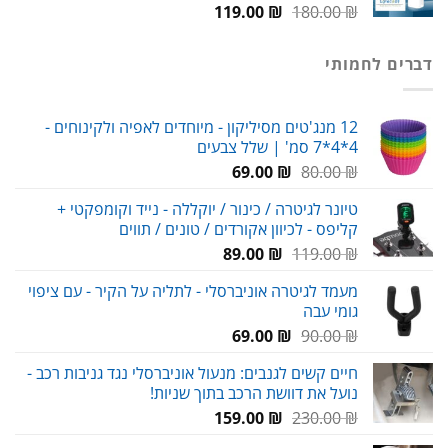
המחיר
המחיר
119.00
₪
180.00
₪
המקורי
הנוכחי
היה:
הוא:
דברים לחמותי
119.00 ₪.
180.00 ₪.
12 מנג'טים מסיליקון - מיוחדים לאפיה ולקינוחים -
4*4*7 סמ' | שלל צבעים
המחיר
המחיר
69.00
₪
80.00
₪
המקורי
הנוכחי
טיונר לגיטרה / כינור / יוקללה - נייד וקומפקטי +
היה:
הוא:
קליפס - לכיוון אקורדים / טונים / תווים
69.00 ₪.
80.00 ₪.
המחיר
המחיר
89.00
₪
119.00
₪
המקורי
הנוכחי
מעמד לגיטרה אוניברסלי - לתליה על הקיר - עם ציפוי
היה:
הוא:
גומי עבה
89.00 ₪.
119.00 ₪.
המחיר
המחיר
69.00
₪
90.00
₪
המקורי
הנוכחי
חיים קשים לגנבים: מנעול אוניברסלי נגד גניבות רכב -
היה:
הוא:
נועל את דוושת הרכב בתוך שניות!
69.00 ₪.
90.00 ₪.
המחיר
המחיר
159.00
₪
230.00
₪
המקורי
הנוכחי