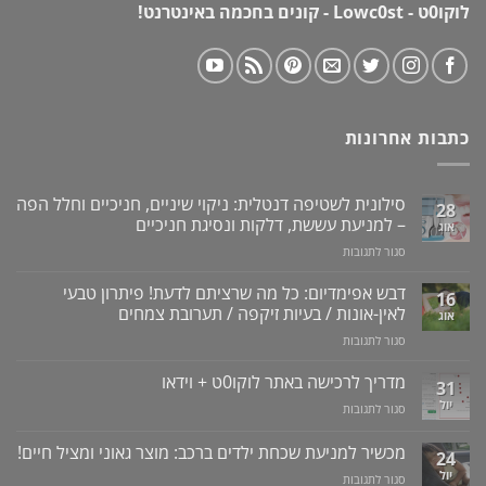
לוקו0ט - Lowc0st - קונים בחכמה באינטרנט!
כתבות אחרונות
סילונית לשטיפה דנטלית: ניקוי שיניים, חניכיים וחלל הפה
28
– למניעת עששת, דלקות ונסיגת חניכיים
אוג
על
סגור לתגובות
סילונית
לשטיפה
דבש אפימדיום: כל מה שרציתם לדעת! פיתרון טבעי
16
דנטלית:
לאין-אונות / בעיות זיקפה / תערובת צמחים
אוג
ניקוי
על
סגור לתגובות
שיניים,
דבש
חניכיים
אפימדיום:
מדריך לרכישה באתר לוקו0ט + וידאו
וחלל
31
כל
הפה
יול
על
סגור לתגובות
מה
–
מדריך
שרציתם
למניעת
לרכישה
מכשיר למניעת שכחת ילדים ברכב: מוצר גאוני ומציל חיים!
לדעת!
עששת,
24
באתר
פיתרון
דלקות
יול
על
סגור לתגובות
לוקו0ט