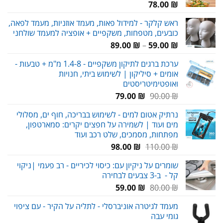
78.00
₪
ראש קלקר - למידול פאות, מעמד אוזניות, מעמד לפאה,
כובעים, מטפחות, משקפיים + אופציה למעמד שולחני
טווח
89.00
₪
–
59.00
₪
מחירים:
ערכת ברגים לתיקון משקפיים - 1.4-8 מ"מ + טבעות -
אומים + סיליקון | לשימוש ביתי, חנויות
עד
ואופטימיטריסטים
המחיר
המחיר
79.00
₪
90.00
₪
המקורי
הנוכחי
נרתיק אטום למים - לשימוש בבריכה, חוף ים, מסלולי
היה:
הוא:
מים ועוד | לשמירה על חפצים יקרים: סמארטפון,
79.00 ₪.
90.00 ₪.
מפתחות, מסמכים, שלט רכב ועוד
המחיר
המחיר
98.00
₪
110.00
₪
המקורי
הנוכחי
שומרים על ניקיון עם: כיסוי לכיריים - רב פעמי |ניקוי
היה:
הוא:
קל - ב-3 צבעים לבחירה
98.00 ₪.
110.00 ₪.
המחיר
המחיר
59.00
₪
80.00
₪
המקורי
הנוכחי
מעמד לגיטרה אוניברסלי - לתליה על הקיר - עם ציפוי
היה:
הוא:
גומי עבה
59.00 ₪.
80.00 ₪.