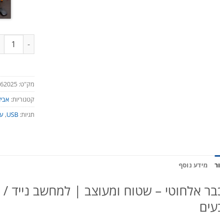
כמות של עכב
מק"ט:
62025
קטגוריות:
אביז
תגיות:
USB
,
עכ
ר
מידע נוסף
ר אלחוטי – שטוח ומעוצב | למחשב נייד / ני
עים