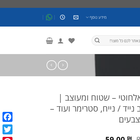
מידע נוסף
לחוטי – שטוח ומעוצב |
ייד / נייח, סטרימר ועוד –
צבעים
ebook
המחיר
המחיר
59.00
₪
witter