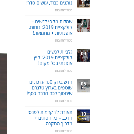
שכחת
תערובת
נותנים כבוד, עושים סדר!
יול
ילדים
צמחים
על
סגור לתגובות
ברכב:
סטנד
מוצר
/
שמלות מקסי לנשים –
גאוני
21
מעמד
ומציל
קולקציית 2019: נוחות,
יול
לאוזניות
חיים!
אופנתיות + מחמאות!
–
על
סגור לתגובות
נותנים
שמלות
כבוד,
מקסי
עושים
גלביות לנשים –
09
לנשים
סדר!
קולקציית 2019: קיץ
יול
–
אופנתי בכל מקום!
קולקציית
על
סגור לתגובות
2019:
גלביות
נוחות,
לנשים
אופנתיות
חדש בלוקו0ט: עדכונים
05
–
+
שוטפים בערוץ טלגרם
יול
קולקציית
מחמאות!
שיחסוך לכם הרבה כסף!
2019:
על
סגור לתגובות
קיץ
חדש
אופנתי
בלוקו0ט:
בכל
תאורת לד קדמית לפנסי
10
עדכונים
מקום!
הרכב – כל הסוגים +
מאי
שוטפים
מדריך התקנה
בערוץ
על
סגור לתגובות
טלגרם