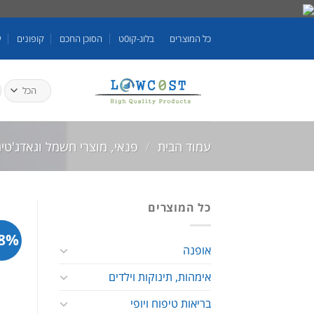
Skip
to
כל המוצרים
בלוג-קו0ט
הסוכן החכם
קופונים
ע
content
ח
ע
עמוד הבית
/
פנאי, מוצרי חשמל וגאדג'טי
כל המוצרים
8%-
אופנה
אימהות, תינוקות וילדים
בריאות טיפוח ויופי