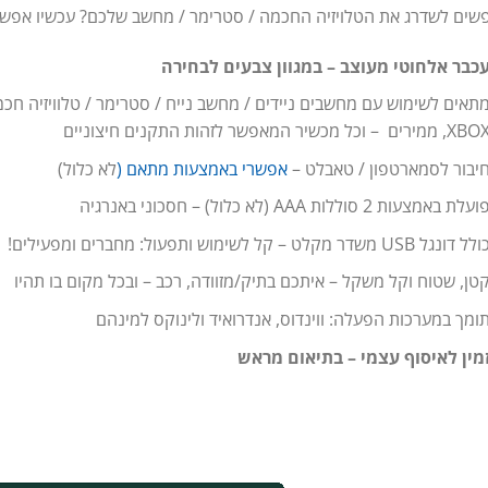
שים לשדרג את הטלויזיה החכמה / סטרימר / מחשב שלכם? עכשיו אפשר
כבר אלחוטי מעוצב – במגוון צבעים לבחירה
תאים לשימוש עם מחשבים ניידים / מחשב נייח / סטרימר / טלוויזיה חכמה (SMART TV) / סוני פלייסט
X, ממירים – וכל מכשיר המאפשר לזהות התקנים חיצוניים
יבור לסמארטפון / טאבלט –
אפשרי באמצעות מתאם (
לא כלול)
ועלת באמצעות 2 סוללות AAA (לא כלול) – חסכוני באנרגיה
לל דונגל USB משדר מקלט – קל לשימוש ותפעול: מחברים ומפעילים!
טן, שטוח וקל משקל – איתכם בתיק/מזוודה, רכב – ובכל מקום בו תהיו
ומך במערכות הפעלה: ווינדוס, אנדרואיד ולינוקס למינהם
מין לאיסוף עצמי – בתיאום מראש