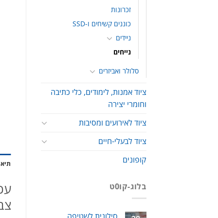
זכרונות
כוננים קשיחים ו-SSD
ניידים
נייחים
סלולר ואביזרים
ציוד אמנות, לימודים, כלי כתיבה
וחומרי יצירה
ציוד לאירועים ומסיבות
ציוד לבעלי-חיים
קופונים
תיאו
עכב
בלוג-קו0ט
צב
סילונית לשטיפה