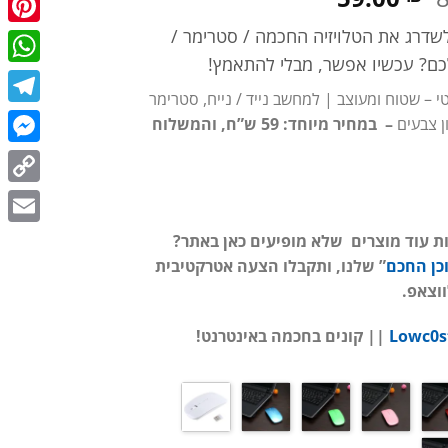
המקורי
הנוכחי
דרג את הטלויזיה החכמה / סטרימר /
terest
היה:
הוא:
82.00 ₪.
59.00 ₪.
ם? עכשיו אפשר, מבלי להתאמץ!
tsApp
 – שטוח ומעוצב | למחשב נייד / נייח, סטרימר
egram
ון צבעים
– במחיר מיוחד: 59 ש”ח, והמשלוח
enger
Copy
Link
Email
ות עוד מוצרים שלא מופיעים כאן באתר?
כן החכם
” שלנו, ותקבלו הצעה אטרקטיבית
ווצאפ.
|| קונים בחכמה באינטרנט!