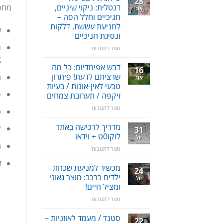
28
מחפ
דנטלית: ניקוי שיניים,
אוג
חניכיים וחלל הפה –
למניעת עששת, דלקות
ע
ונסיגת חניכיים
מ
על
סגור לתגובות
סילונית
BOX
לשטיפה
דבש אפימדיום: כל מה
16
דנטלית:
שרציתם לדעת! פיתרון
ח
אוג
ניקוי
טבעי לאין-אונות / בעיות
שיניים,
פ
זיקפה / תערובת צמחים
חניכיים
וחלל
על
סגור לתגובות
כו
הפה
דבש
–
אפימדיום:
מדריך לרכישה באתר
ק
31
למניעת
כל
לוקו0ט + וידאו
יול
עששת,
מה
ת
על
סגור לתגובות
דלקות
שרציתם
מדריך
ונסיגת
לדעת!
ז
לרכישה
חניכיים
מכשיר למניעת שכחת
פיתרון
24
באתר
טבעי
ילדים ברכב: מוצר גאוני
יול
לוקו0ט
לאין-אונות
ומציל חיים!
+
/
על
סגור לתגובות
וידאו
בעיות
מכשיר
זיקפה
למניעת
סטנד / מעמד לאוזניות –
/
22