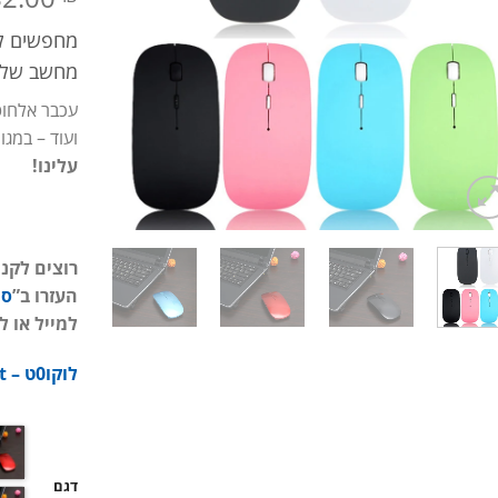
מחפשים לש
מחשב שלכ
עכבר אלחוטי
ועוד – במגו
עלינו!
רוצים לקנ
העזרו ב”
סו
למייל או ל
לוקו0ט – Lowc0st
דגם