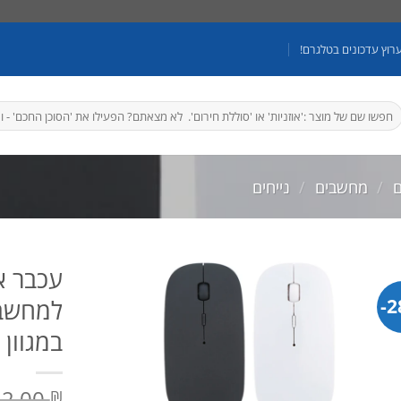
רוץ עדכונים בטלגרם!
יפוש
בור:
ם
/
מחשבים
/
נייחים
עכבר א
2
למחשב נ
במגוון 
82.00
₪