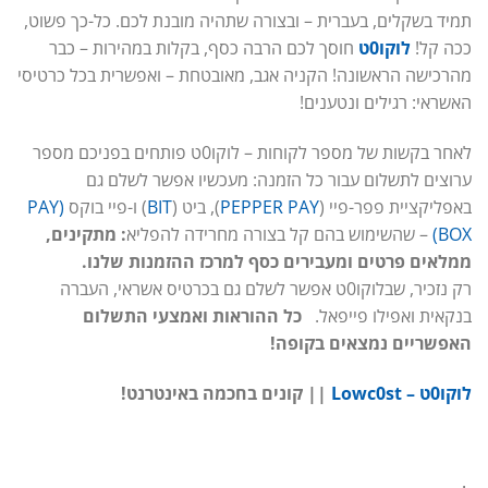
תמיד בשקלים, בעברית – ובצורה שתהיה מובנת לכם. כל-כך פשוט,
ככה קל!
לוקו0ט
חוסך לכם הרבה כסף, בקלות במהירות – כבר
מהרכישה הראשונה! הקניה אגב, מאובטחת – ואפשרית בכל כרטיסי
האשראי: רגילים ונטענים!
לאחר בקשות של מספר לקוחות – לוקו0ט פותחים בפניכם מספר
ערוצים לתשלום עבור כל הזמנה: מעכשיו אפשר לשלם גם
באפליקציית פפר-פיי (
PEPPER PAY
), ביט (
BIT
) ו-פיי בוקס
(PAY
BOX)
– שהשימוש בהם קל בצורה מחרידה להפליא
: מתקינים,
ממלאים פרטים ומעבירים כסף למרכז ההזמנות שלנו.
רק נזכיר, שבלוקו0ט אפשר לשלם גם בכרטיס אשראי, העברה
בנקאית ואפילו פייפאל.
כל ההוראות ואמצעי התשלום
האפשריים נמצאים בקופה!
לוקו0ט – Lowc0st
|| קונים בחכמה באינטרנט!