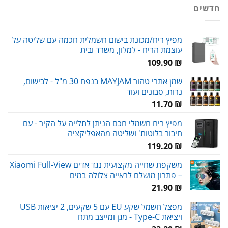
היה:
הוא:
חדשים
59.00 ₪.
90.00 ₪.
מפיץ ריח/מכונת בישום חשמלית חכמה עם שליטה על
עוצמת הריח - למלון, משרד ובית
109.90
₪
שמן אתרי טהור MAYJAM בנפח 30 מ"ל - לבישום,
נרות, סבונים ועוד
11.70
₪
מפיץ ריח חשמלי חכם הניתן לתלייה על הקיר - עם
חיבור בלוטות' ושליטה מהאפליקציה
119.20
₪
משקפת שחייה מקצועית נגד אדים Xiaomi Full-View
– פתרון מושלם לראייה צלולה במים
21.90
₪
מפצל חשמל שקע EU עם 5 שקעים, 2 יציאות USB
ויציאת Type-C - מגן ומייצב מתח