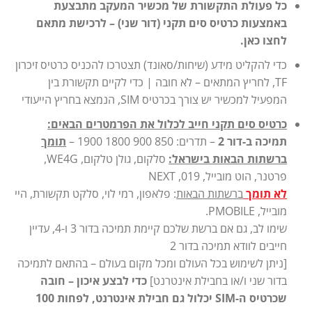
כל פעולת התקשורת של מכשיר המעקב מתבצעת
באמצעות כרטיס סים תקני (דור שני) – לרכישת מתאם
לחצו כאן.
כדי להקליט מידע (שיחות/סאונד) תצטרכו להכניס כרטיס זיכרון
TF, לחריץ המתאים – לא חובה | כדי לקיים תקשורת בין
המפעיל למכשיר יש צורך בכרטיס SIM, הנמצא בחריץ הייעודי
כרטיס סים תקני חייב לכלול את הפרמטרים הבאים:
תמיכה ב-דור 2
– תדרים: 850 900 1800 1900 –
תומך
ברשתות הבאות בישראל:
סלקום, גולן טלקום, WE4G,
פרטנר, הוט מובייל, 019, NEXT
לא תומך
ברשתות הבאות
: פלאפון, רמי לוי, סלקט תקשורת, היי
מובייל, PMOBILE.
שימו לב, גם אם ברשת שלכם קיימת תמיכה בדור 3 ו-4, עדיין
חייבים לוודא תמיכה בדור 2
[ניתן לשימוש בכל העולם ומכל מקום בעולם – בהתאם לתמיכה
בדור שני ו/או בחבילת אינטרנט]
כדי לבצע איכון – חובה
שכרטיס ה-SIM יכלול גם חבילת אינטרנט, לפחות 100