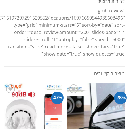
לקוחות מרוצים
[gmb-review
16716197297291629552/locations/16976650544935608496″
type=”grid” minimum-stars=”5″ sort-by=”date” sort-
order=”desc” review-amount=”200″ slides-page=”1″
slides-scroll=”1″ autoplay=”false” speed=”5000″
transition=”slide” read-more=”false” show-stars=”true”
show-date=”true” show-quotes=”true”]
מוצרים קשורים
47%-
28%-