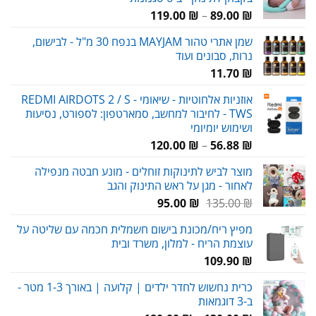
98.00 ₪.
110.00 ₪.
טווח
119.00
₪
–
89.00
₪
מחירים:
שמן אתרי טהור MAYJAM בנפח 30 מ"ל - לבישום,
נרות, סבונים ועוד
עד
11.70
₪
אוזניות אלחוטיות - שיאומי REDMI AIRDOTS 2 / S -
TWS - לחיבור למחשב, סמארטפון: לספורט, נסיעות
ושימוש יומיומי
טווח
120.00
₪
–
56.88
₪
מחירים:
מוצר לביש לתינוקות זוחלים - מונע חבטה מנפילה
לאחור - מגן על ראש התינוק והגב
עד
המחיר
המחיר
95.00
₪
135.00
₪
המקורי
הנוכחי
מפיץ ריח/מכונת בישום חשמלית חכמה עם שליטה על
היה:
הוא:
עוצמת הריח - למלון, משרד ובית
95.00 ₪.
135.00 ₪.
109.90
₪
כרית נחשוש לחדר ילדים | קלועה | באורך 1-3 מטר -
ב-3 דוגמאות