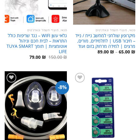
פנאי, מוצרי חשמל וגאדג'טים
פנאי, מוצרי חשמל וגאדג'טים
מיקרופון שולחני למחשב נייח / נייד
גלאי עשן WIFI – נגד שריפות כולל
– חיבור USB | לתלמידים, מורים,
התראות – לבית חכם וניהול
מרצים | למידה מרחוק בזום ועוד
אוטומציות | תומך TUYA SMART
LIFE
טווח
89.00
₪
–
65.00
₪
מחירים:
המחיר
המחיר
79.00
₪
150.00
₪
המקורי
הנוכחי
עד
היה:
הוא:
79.00 ₪.
150.00 ₪.
8%-