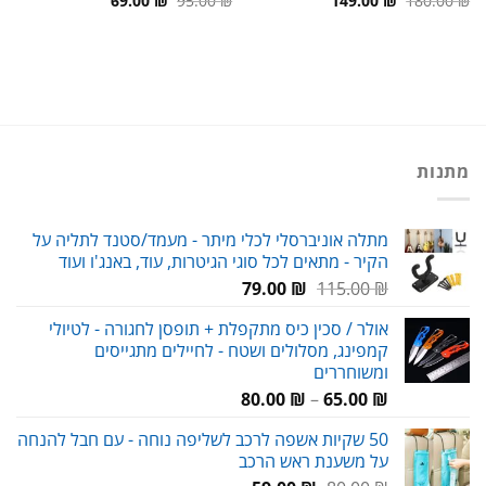
69.00
₪
95.00
₪
149.00
₪
180.00
₪
המקורי
הנוכחי
המקורי
הנוכחי
היה:
הוא:
היה:
הוא:
69.00 ₪.
95.00 ₪.
149.00 ₪.
180.00 ₪.
מתנות
מתלה אוניברסלי לכלי מיתר - מעמד/סטנד לתליה על
הקיר - מתאים לכל סוגי הגיטרות, עוד, באנג'ו ועוד
המחיר
המחיר
79.00
₪
115.00
₪
המקורי
הנוכחי
אולר / סכין כיס מתקפלת + תופסן לחגורה - לטיולי
היה:
הוא:
קמפינג, מסלולים ושטח - לחיילים מתגייסים
79.00 ₪.
115.00 ₪.
ומשוחררים
טווח
80.00
₪
–
65.00
₪
מחירים:
50 שקיות אשפה לרכב לשליפה נוחה - עם חבל להנחה
על משענת ראש הרכב
עד