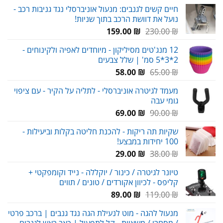
מחירים:
חיים קשים לגנבים: מנעול אוניברסלי נגד גניבות רכב -
נועל את דוושת הרכב בתוך שניות!
עד
המחיר
המחיר
159.00
₪
230.00
₪
המקורי
הנוכחי
12 מנג'טים מסיליקון - מיוחדים לאפיה ולקינוחים -
היה:
הוא:
2*3*5 סמ' | שלל צבעים
159.00 ₪.
230.00 ₪.
המחיר
המחיר
58.00
₪
65.00
₪
המקורי
הנוכחי
מעמד לגיטרה אוניברסלי - לתליה על הקיר - עם ציפוי
היה:
הוא:
גומי עבה
58.00 ₪.
65.00 ₪.
המחיר
המחיר
69.00
₪
90.00
₪
המקורי
הנוכחי
שקיות תה ריקות - להכנת חליטה בקלות וביעילות -
היה:
הוא:
100 יחידות במבצע!
69.00 ₪.
90.00 ₪.
המחיר
המחיר
29.00
₪
38.00
₪
המקורי
הנוכחי
טיונר לגיטרה / כינור / יוקללה - נייד וקומפקטי +
היה:
הוא:
קליפס - לכיוון אקורדים / טונים / תווים
29.00 ₪.
38.00 ₪.
המחיר
המחיר
89.00
₪
119.00
₪
המקורי
הנוכחי
מנעול להגה - מוט לנעילת הגה נגד גנבים | ברכב פרטי
היה:
הוא:
/ מסחרי / משאיות - קל לתפעול | כאב ראש לגנבים