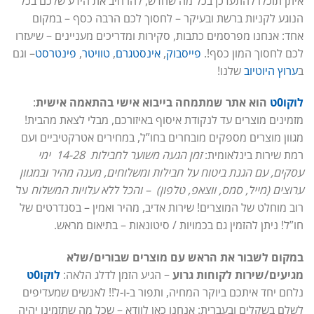
איתן תוכלו להתעדכן בכל מה שחדש, להרחיב את הידע שלכם בכל
הנוגע לקניות ברשת ובעיקר – לחסוך לכם הרבה כסף – במקום
אחד: אנחנו מפרסמים כתבות, סקירות ומדריכים מעניינים – שיעזרו
לכם לחסוך המון כסף!.
פייסבוק
,
אינסטגרם
,
טוויטר
,
פינטרסט
– וגם
ב
ערוץ היוטיוב
שלנו!
לוקו0ט
הוא אתר שמתמחה בייבוא אישי בהתאמה אישית
:
מזמינים מוצרים עד לנקודת איסוף באיזורכם, מבלי לצאת מהבית!
מגוון מוצרים מספקים מובחרים בחו”ל, במחירים אטרקטיביים ועם
רמת שירות בינלאומית:
זמן הגעה משוער לחבילות 14-28 ימי
עסקים, עם הגנת ביטוח על חבילות ומשלוחים, מענה מהיר ובמגוון
ערוצים (מייל, סמס, ווצאפ, טלפון) – והכל ללא עלויות המשלוח
על
רוב מוחלט של המוצרים! שירות אדיב, מהיר ואמין – בסנדרטים של
חו”ל! ניתן להזמין גם בכמויות / סיטונאות – בתיאום מראש.
במקום לשבור את הראש עם מוצרים שבורים/שלא
מגיעים/שירות לקוחות גרוע
– הגיע הזמן לדלג הלאה:
לוקו0ט
נלחם יחד איתכם ביוקר המחיה, ותפור ב-ו-ל!! לאנשים שמעדיפים
לשלם בשקלים ובעברית: אנחנו כאן לוודא – שכל מה שתזמינו יהיה