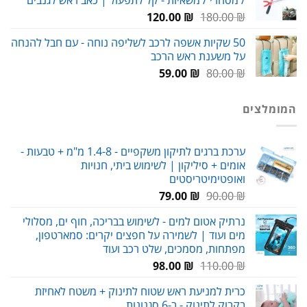
89.00 ₪.
119.00 ₪.
המחיר
המחיר
120.00
₪
180.00
₪
המקורי
הנוכחי
50 שקיות אשפה לרכב לשליפה נוחה - עם חבל להנחה
היה:
הוא:
על משענת ראש הרכב
120.00 ₪.
180.00 ₪.
המחיר
המחיר
59.00
₪
80.00
₪
המקורי
הנוכחי
היה:
הוא:
המומלצים
59.00 ₪.
80.00 ₪.
ערכת ברגים לתיקון משקפיים - 1.4-8 מ"מ + טבעות -
אומים + סיליקון | לשימוש ביתי, חנויות
ואופטימיטריסטים
המחיר
המחיר
79.00
₪
90.00
₪
המקורי
הנוכחי
נרתיק אטום למים - לשימוש בבריכה, חוף ים, מסלולי
היה:
הוא:
מים ועוד | לשמירה על חפצים יקרים: סמארטפון,
79.00 ₪.
90.00 ₪.
מפתחות, מסמכים, שלט רכב ועוד
המחיר
המחיר
98.00
₪
110.00
₪
המקורי
הנוכחי
כרית למניעת ראש שטוח לתינוק + משטח לאחיזת
היה:
הוא:
בקבוק לתינוק - ב-6 סגנונות