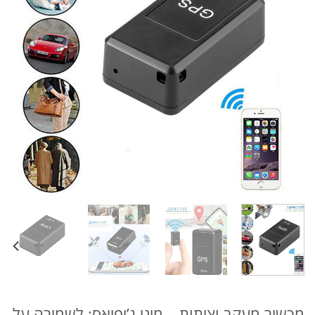
מכשיר מעקב וציתות – מיני ג’יפיאס: לשמירה על