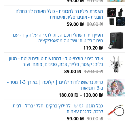
המחיר
המחיר
59.00
₪
80.00
₪
המקורי
הנוכחי
מאפרת צילינדר למכונית - כולל תאורת לד כחולה
היה:
הוא:
מובנית - אוניברסלית ואיכותית
59.00 ₪.
80.00 ₪.
המחיר
המחיר
59.00
₪
80.00
₪
המקורי
הנוכחי
מפיץ ריח חשמלי חכם הניתן לתלייה על הקיר - עם
היה:
הוא:
חיבור בלוטות' ושליטה מהאפליקציה
59.00 ₪.
80.00 ₪.
119.20
₪
אולר כיס / מולטי-טול - למחנאות טיולים ושטח - מגוון
כלים: קאטר, פלייר, צבת, סכינים, פותחן ועוד
המחיר
המחיר
89.00
₪
120.00
₪
המקורי
הנוכחי
כרית נחשוש לחדר ילדים | קלועה | באורך 1-3 מטר -
היה:
הוא:
ב-3 דוגמאות
89.00 ₪.
120.00 ₪.
טווח
180.00
₪
–
130.00
₪
מחירים:
כבל מגנטי גמיש - לחילוץ ברקים וחלקי ברזל - לבית,
לרכב, להגנה עצמית
עד
המחיר
המחיר
59.00
₪
90.00
₪
המקורי
הנוכחי