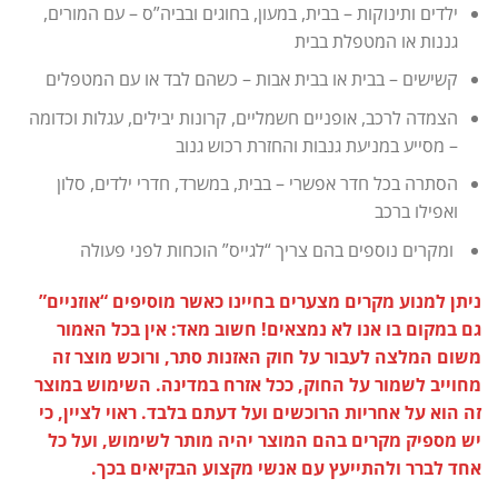
ילדים ותינוקות – בבית, במעון, בחוגים ובביה”ס – עם המורים,
גננות או המטפלת בבית
קשישים – בבית או בבית אבות – כשהם לבד או עם המטפלים
הצמדה לרכב, אופניים חשמליים, קרונות יבילים, עגלות וכדומה
– מסייע במניעת גנבות והחזרת רכוש גנוב
הסתרה בכל חדר אפשרי – בבית, במשרד, חדרי ילדים, סלון
ואפילו ברכב
ומקרים נוספים בהם צריך “לגייס” הוכחות לפני פעולה
ניתן למנוע מקרים מצערים בחיינו כאשר מוסיפים “אוזניים”
גם במקום בו אנו לא נמצאים! חשוב מאד: אין בכל האמור
משום המלצה לעבור על חוק האזנות סתר, ורוכש מוצר זה
מחוייב לשמור על החוק, ככל אזרח במדינה. השימוש במוצר
זה הוא על אחריות הרוכשים ועל דעתם בלבד. ראוי לציין, כי
יש מספיק מקרים בהם המוצר יהיה מותר לשימוש, ועל כל
אחד לברר ולהתייעץ עם אנשי מקצוע הבקיאים בכך.