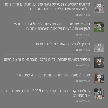
סילונית לשטיפה דנטלית: ניקוי שיניים, חניכיים וחלל הפה
28
– למניעת עששת, דלקות ונסיגת חניכיים
אוג
על
סגור לתגובות
סילונית
לשטיפה
דבש אפימדיום: כל מה שרציתם לדעת! פיתרון טבעי
16
דנטלית:
לאין-אונות / בעיות זיקפה / תערובת צמחים
אוג
ניקוי
על
סגור לתגובות
שיניים,
דבש
חניכיים
אפימדיום:
מדריך לרכישה באתר לוקו0ט + וידאו
וחלל
31
כל
הפה
יול
על
סגור לתגובות
מה
–
מדריך
שרציתם
למניעת
לרכישה
מכשיר למניעת שכחת ילדים ברכב: מוצר גאוני ומציל חיים!
לדעת!
עששת,
24
באתר
פיתרון
דלקות
יול
על
סגור לתגובות
לוקו0ט
טבעי
ונסיגת
מכשיר
+
לאין-אונות
חניכיים
למניעת
וידאו
סטנד / מעמד לאוזניות – נותנים כבוד, עושים סדר!
/
22
שכחת
בעיות
יול
על
סגור לתגובות
ילדים
זיקפה
סטנד
ברכב:
/
/
מוצר
שמלות מקסי לנשים – קולקציית 2019: נוחות, אופנתיות
21
תערובת
מעמד
גאוני
+ מחמאות!
יול
צמחים
לאוזניות
ומציל
על
סגור לתגובות
–
חיים!
שמלות
נותנים