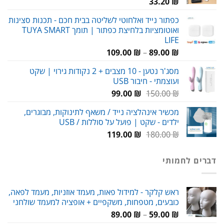
33.20
₪
כפתור נייד ואלחוטי לשליטה בבית חכם - תכנות סצינות
ואוטומציות בלחיצת כפתור | תומך TUYA SMART
LIFE
טווח
109.00
₪
–
89.00
₪
מחירים:
מסג'ר נטען - 10 מצבים + 2 נקודות גירוי | שקט
ועוצמתי - חיבור USB
עד
המחיר
המחיר
99.00
₪
150.00
₪
המקורי
הנוכחי
מכשיר אינהלציה נייד / משאף לתינוקות, מבוגרים,
היה:
הוא:
ילדים - שקט | פועל על סוללות / USB
99.00 ₪.
150.00 ₪.
המחיר
המחיר
119.00
₪
180.00
₪
המקורי
הנוכחי
היה:
הוא:
דברים לחמותי
119.00 ₪.
180.00 ₪.
ראש קלקר - למידול פאות, מעמד אוזניות, מעמד לפאה,
כובעים, מטפחות, משקפיים + אופציה למעמד שולחני
טווח
89.00
₪
–
59.00
₪