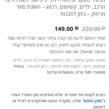
הרכב, ילדים, קשישים, רכוש – האזנת סתר
מרחוק – ניתן לתכנות
המחיר
המחיר
149.00
220.00
₪
₪
המקורי
הנוכחי
תמיד רציתם לדעת מה קורה בחדר השני מבלי להיות שם?
היה:
הוא:
220.00 ₪.
149.00 ₪.
רוצים להצמיד מעקב לחפץ, רכב או אדם מסויים? קבלו
מכשיר שמשלב את שתי היכולות!
מכשיר מעקב וציתות – מיני ג’יפיאס: לשמירה על הרכב, ילדים,
קשישים, רכוש – האזנת סתר מרחוק – ניתן לתכנות
– במחיר
מסתורי: 149 ש”ח, והמשלוח עלינו!
רוצים לקנות עוד מוצרים שלא מופיעים כאן באתר? העזרו
ב”
סוכן החכם
” שלנו, ותקבלו הצעה אטרקטיבית למייל או
לווצאפ.