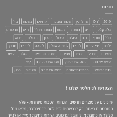
מקסי
כבוד,
לנשים
תגיות
עושים
–
סדר!
קולקציית
2019:
2019
DIY
איך להכין
איכות הסביבה
אירועים
באיכות
בזול
נוחות,
אופנתיות
בלוג-קו0ט
הורים
הזמנה
הזמנות
הזמנות מחו"ל
זולים
חג פורים
+
מחמאות!
חו"ל
חורף
חינם
טיולים
טיפול
טלפון
יום הולדת
ייבוא
ילדים
ימי הולדת
לבנים
להזמנה אונליין
לוקו0ט
לילדים
מדריך
מוצרים
מחו"ל
מכשיר
מסיבות
מסיבת תחפושות
משלוח
עיצוב
עיצוב שולחנות
עשה זאת בעצמך
עשו זאת בעצמכם
קיץ
רוית מרציאנו
תחפושות לפורים
תחפושות פורים
תינוקות
תכנון
הצטרפו לניוזלטר שלנו !
עדכונים על מוצרים חדשים, הנחות והטבות מיוחדות - שלא
מפורסמים באתר, רק לנרשמים לניזולטר. לבחירתכם, מלאו מס'
סלולר או כתובת מייל וקבלו עדכונים ישירות לתיבת המייל או לנייד