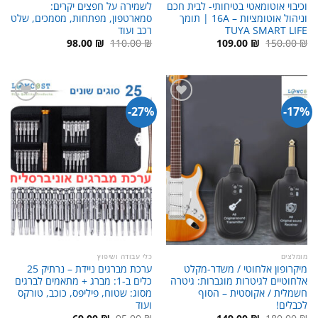
וכיבוי אוטומאטי בטיחותי- לבית חכם
לשמירה על חפצים יקרים:
וניהול אוטומציות – 16A | תומך
סמארטפון, מפתחות, מסמכים, שלט
TUYA SMART LIFE
רכב ועוד
המחיר
המחיר
המחיר
המחיר
98.00
₪
110.00
₪
109.00
₪
150.00
₪
המקורי
הנוכחי
המקורי
הנוכחי
היה:
הוא:
היה:
הוא:
98.00 ₪.
110.00 ₪.
109.00 ₪.
150.00 ₪.
27%-
17%-
מומלצים
כלי עבודה ושיפוץ
מיקרופון אלחוטי / משדר-מקלט
ערכת מברגים ניידת – נרתיק 25
אלחוטיים לגיטרות מוגברות: גיטרה
כלים ב-1: מברג + מתאמים לברגים
חשמלית / אקוסטית – הסוף
מסוג: שטוח, פיליפס, כוכב, טורקס
לכבלים!
ועוד
המחיר
המחיר
המחיר
המחיר