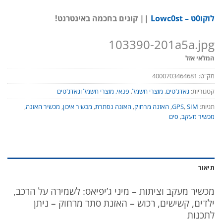
לוקו0ט – Lowc0st
|| קונים בחכמה באינטרנט!
103390-201a5a.jpg
המלאי אזל
מק"ט:
4000703464681
קטגוריות:
גאדג'טים
,
מוצרי חשמל
,
פנאי, מוצרי חשמל וגאדג'טים
תגיות:
SIM
,
GPS
,
האזנה מרחוק
,
האזנה נסתרת
,
מכשיר איכון
,
מכשיר האזנה
,
מכשיר מעקב
,
סים
תיאור
מכשיר מעקב וציתות – מיני ג’יפיאס: לשמירה על הרכב,
ילדים, קשישים, רכוש – האזנת סתר מרחוק – ניתן
לתכנות