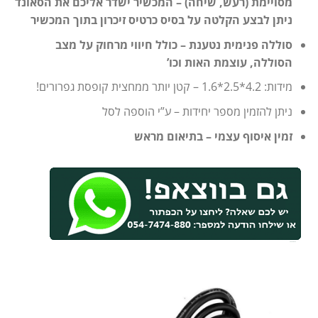
מסויימת (רעש, שיחה) – המכשיר ישדר אליכם את הסאונד
ניתן לבצע הקלטה על בסיס כרטיס זיכרון בתוך המכשיר
סוללה פנימית נטענת – כולל חיווי מרחוק על מצב
הסוללה, עוצמת האות וכו’
מידות: 4.2*2.5*1.6 – קטן יותר ממחצית קופסת גפרורים!
ניתן להזמין מספר יחידות – ע”י הוספה לסל
זמין איסוף עצמי – בתיאום מראש