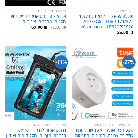
מוצרי חשמל
אימהות, תינוקות וילדים
סוללה SR69 – נקראת גם 1.5V
אינהלציה – סט אביזרים משלימים –
AG6/SG6 – LR69 171/371
מסכות, מחברים, צינוריות
LR920/SR920 – מארז סוללות
המחיר
המחיר
69.00
₪
75.00
₪
המקורי
הנוכחי
25.00
₪
היה:
הוא:
69.00 ₪.
75.00 ₪.
11%-
27%-
פנאי, מוצרי חשמל וגאדג'טים
פנאי, מוצרי חשמל וגאדג'טים
שקע חכם WIFI – שעון שבת חכם –
נרתיק אטום למים – לשימוש
כולל מד צריכה, תזמונים, התראות
בבריכה, חוף ים, מסלולי מים ועוד |