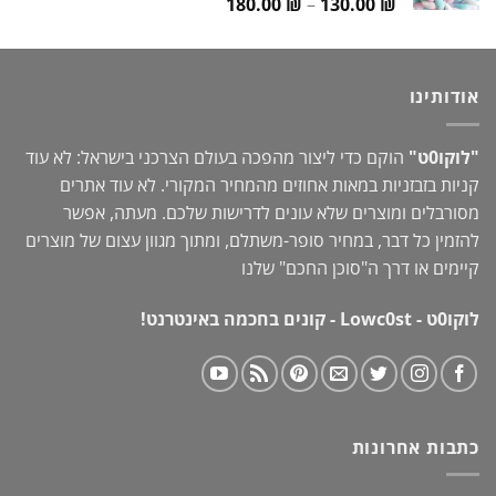
טווח
180.00
₪
–
130.00
₪
מחירים:
עד
אודותינו
"לוקו0ט"
הוקם כדי ליצור מהפכה בעולם הצרכני בישראל: לא עוד
קניות בזבזניות במאות אחוזים מהמחיר המקורי. לא עוד אתרים
מסורבלים ומוצרים שלא עונים לדרישות שלכם. מעתה, אפשר
להזמין כל דבר, במחיר סופר-משתלם, ומתוך מגוון עצום של מוצרים
קיימים או דרך ה"
סוכן החכם
" שלנו
לוקו0ט - Lowc0st - קונים בחכמה באינטרנט!
כתבות אחרונות