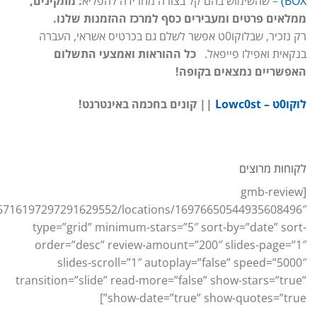
BOX)
– שהשימוש בהם קל בצורה מחרידה להפליא
: מתקינים,
ממלאים פרטים ומעבירים כסף למרכז ההזמנות שלנו.
רק נזכיר, שבלוקו0ט אפשר לשלם גם בכרטיס אשראי, העברה
בנקאית ואפילו פייפאל.
כל ההוראות ואמצעי התשלום
האפשריים נמצאים בקופה!
לוקו0ט – Lowc0st
|| קונים בחכמה באינטרנט!
לקוחות מרוצים
[gmb-review
16716197297291629552/locations/16976650544935608496″
type=”grid” minimum-stars=”5″ sort-by=”date” sort-
order=”desc” review-amount=”200″ slides-page=”1″
slides-scroll=”1″ autoplay=”false” speed=”5000″
transition=”slide” read-more=”false” show-stars=”true”
show-date=”true” show-quotes=”true”]