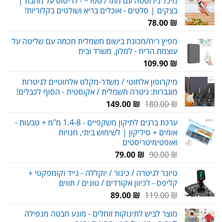
מיכל נירוסטה עם מתז / ספריי - לריסוס על מחבת |
היה:
הוא:
בצקים | סלטים - אוכלים בריא ושולטים בקלוריות!
59.00 ₪.
80.00 ₪.
78.00
₪
מפיץ ריח/מכונת בישום חשמלית חכמה עם שליטה על
עוצמת הריח - למלון, משרד ובית
109.90
₪
מיקרופון אלחוטי / משדר-מקלט אלחוטיים לגיטרות
מוגברות: גיטרה חשמלית / אקוסטית - הסוף לכבלים!
המחיר
המחיר
149.00
₪
180.00
₪
המקורי
הנוכחי
ערכת ברגים לתיקון משקפיים - 1.4-8 מ"מ + טבעות -
היה:
הוא:
אומים + סיליקון | לשימוש ביתי, חנויות
149.00 ₪.
180.00 ₪.
ואופטימיטריסטים
המחיר
המחיר
79.00
₪
90.00
₪
המקורי
הנוכחי
טיונר לגיטרה / כינור / יוקללה - נייד וקומפקטי +
היה:
הוא:
קליפס - לכיוון אקורדים / טונים / תווים
79.00 ₪.
90.00 ₪.
המחיר
המחיר
89.00
₪
119.00
₪
המקורי
הנוכחי
מוצר לביש לתינוקות זוחלים - מונע חבטה מנפילה
היה:
הוא: