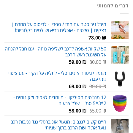
היה:
הוא:
דברים לחמותי
119.00 ₪.
180.00 ₪.
מיכל נירוסטה עם מתז / ספריי - לריסוס על מחבת |
בצקים | סלטים - אוכלים בריא ושולטים בקלוריות!
78.00
₪
50 שקיות אשפה לרכב לשליפה נוחה - עם חבל להנחה
על משענת ראש הרכב
המחיר
המחיר
59.00
₪
80.00
₪
המקורי
הנוכחי
מעמד לגיטרה אוניברסלי - לתליה על הקיר - עם ציפוי
היה:
הוא:
גומי עבה
59.00 ₪.
80.00 ₪.
המחיר
המחיר
69.00
₪
90.00
₪
המקורי
הנוכחי
12 מנג'טים מסיליקון - מיוחדים לאפיה ולקינוחים -
היה:
הוא:
2*3*5 סמ' | שלל צבעים
69.00 ₪.
90.00 ₪.
המחיר
המחיר
58.00
₪
65.00
₪
המקורי
הנוכחי
חיים קשים לגנבים: מנעול אוניברסלי נגד גניבות רכב -
היה:
הוא:
נועל את דוושת הרכב בתוך שניות!
58.00 ₪.
65.00 ₪.