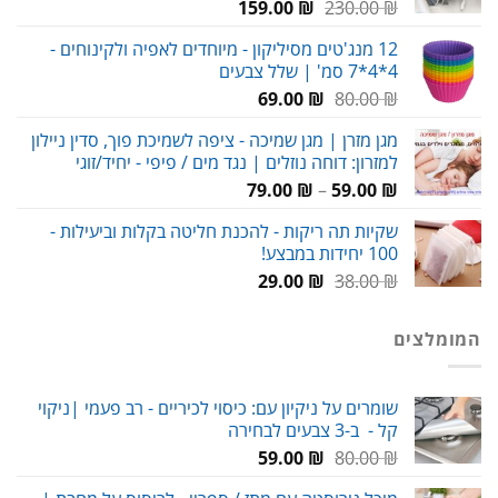
המחיר
המחיר
159.00
₪
230.00
₪
המקורי
הנוכחי
12 מנג'טים מסיליקון - מיוחדים לאפיה ולקינוחים -
היה:
הוא:
4*4*7 סמ' | שלל צבעים
159.00 ₪.
230.00 ₪.
המחיר
המחיר
69.00
₪
80.00
₪
המקורי
הנוכחי
מגן מזרן | מגן שמיכה - ציפה לשמיכת פוך, סדין ניילון
היה:
הוא:
למזרון: דוחה נוזלים | נגד מים / פיפי - יחיד/זוגי
69.00 ₪.
80.00 ₪.
טווח
79.00
₪
–
59.00
₪
מחירים:
שקיות תה ריקות - להכנת חליטה בקלות וביעילות -
100 יחידות במבצע!
עד
המחיר
המחיר
29.00
₪
38.00
₪
המקורי
הנוכחי
היה:
הוא:
המומלצים
29.00 ₪.
38.00 ₪.
שומרים על ניקיון עם: כיסוי לכיריים - רב פעמי |ניקוי
קל - ב-3 צבעים לבחירה
המחיר
המחיר
59.00
₪
80.00
₪
המקורי
הנוכחי