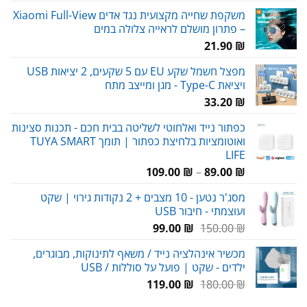
משקפת שחייה מקצועית נגד אדים Xiaomi Full-View
– פתרון מושלם לראייה צלולה במים
21.90
₪
מפצל חשמל שקע EU עם 5 שקעים, 2 יציאות USB
ויציאת Type-C - מגן ומייצב מתח
33.20
₪
כפתור נייד ואלחוטי לשליטה בבית חכם - תכנות סצינות
ואוטומציות בלחיצת כפתור | תומך TUYA SMART
LIFE
טווח
109.00
₪
–
89.00
₪
מחירים:
מסג'ר נטען - 10 מצבים + 2 נקודות גירוי | שקט
ועוצמתי - חיבור USB
עד
המחיר
המחיר
99.00
₪
150.00
₪
המקורי
הנוכחי
מכשיר אינהלציה נייד / משאף לתינוקות, מבוגרים,
היה:
הוא:
ילדים - שקט | פועל על סוללות / USB
99.00 ₪.
150.00 ₪.
המחיר
המחיר
119.00
₪
180.00
₪
המקורי
הנוכחי