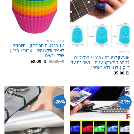
דברים לחמותי
12 מנג’טים מסיליקון – מיוחדים
לאפיה ולקינוחים – 4*4*7 סמ’ |
מומלצים
שלל צבעים
אצבעון לגיטרה / בנג’ו / מנדולינה –
המחיר
המחיר
69.00
₪
80.00
₪
למתחילים/מקצוענים – לשמירה על
המקורי
הנוכחי
דיוק | לנגן ללא כאבים!
היה:
הוא:
69.00 ₪.
80.00 ₪.
35.00
₪
26%-
21%-