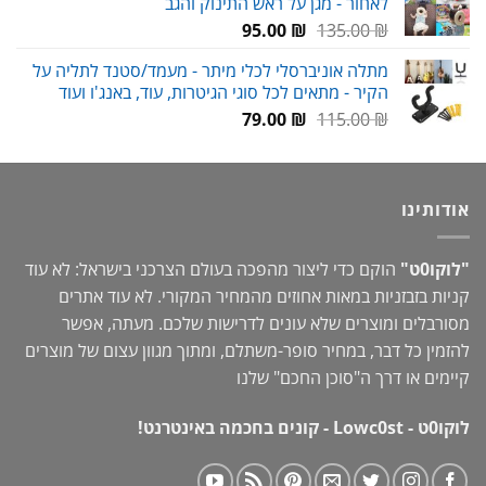
לאחור - מגן על ראש התינוק והגב
89.00 ₪.
119.00 ₪.
המחיר
המחיר
95.00
₪
135.00
₪
המקורי
הנוכחי
מתלה אוניברסלי לכלי מיתר - מעמד/סטנד לתליה על
היה:
הוא:
הקיר - מתאים לכל סוגי הגיטרות, עוד, באנג'ו ועוד
95.00 ₪.
135.00 ₪.
המחיר
המחיר
79.00
₪
115.00
₪
המקורי
הנוכחי
היה:
הוא:
79.00 ₪.
115.00 ₪.
אודותינו
"לוקו0ט"
הוקם כדי ליצור מהפכה בעולם הצרכני בישראל: לא עוד
קניות בזבזניות במאות אחוזים מהמחיר המקורי. לא עוד אתרים
מסורבלים ומוצרים שלא עונים לדרישות שלכם. מעתה, אפשר
להזמין כל דבר, במחיר סופר-משתלם, ומתוך מגוון עצום של מוצרים
קיימים או דרך ה"
סוכן החכם
" שלנו
לוקו0ט - Lowc0st - קונים בחכמה באינטרנט!