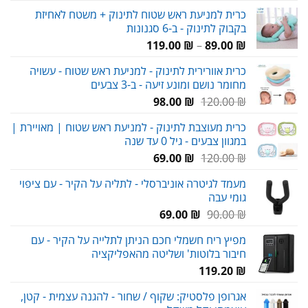
המקורי
הנוכחי
כרית למניעת ראש שטוח לתינוק + משטח לאחיזת
היה:
הוא:
בקבוק לתינוק - ב-6 סגנונות
89.00 ₪.
120.00 ₪.
טווח
119.00
₪
–
89.00
₪
מחירים:
כרית אוורירית לתינוק - למניעת ראש שטוח - עשויה
מחומר נושם ומונע זיעה - ב-3 צבעים
עד
המחיר
המחיר
98.00
₪
120.00
₪
המקורי
הנוכחי
כרית מעוצבת לתינוק - למניעת ראש שטוח | מאויירת |
היה:
הוא:
במגוון צבעים - גיל 0 עד שנה
98.00 ₪.
120.00 ₪.
המחיר
המחיר
69.00
₪
120.00
₪
המקורי
הנוכחי
מעמד לגיטרה אוניברסלי - לתליה על הקיר - עם ציפוי
היה:
הוא:
גומי עבה
69.00 ₪.
120.00 ₪.
המחיר
המחיר
69.00
₪
90.00
₪
המקורי
הנוכחי
מפיץ ריח חשמלי חכם הניתן לתלייה על הקיר - עם
היה:
הוא:
חיבור בלוטות' ושליטה מהאפליקציה
69.00 ₪.
90.00 ₪.
119.20
₪
אגרופן פלסטיק: שקוף / שחור - להגנה עצמית - קטן,