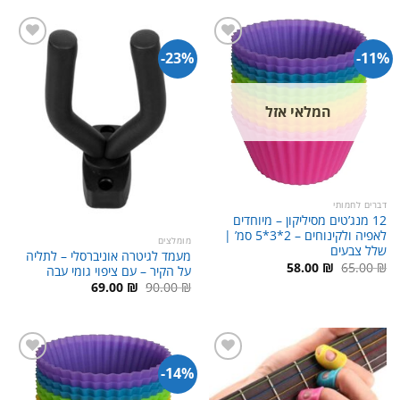
עד
עד
23%-
11%-
המלאי אזל
דברים לחמותי
12 מנג’טים מסיליקון – מיוחדים
לאפיה ולקינוחים – 2*3*5 סמ’ |
מומלצים
שלל צבעים
מעמד לגיטרה אוניברסלי – לתליה
המחיר
המחיר
58.00
₪
65.00
₪
על הקיר – עם ציפוי גומי עבה
המקורי
הנוכחי
המחיר
המחיר
69.00
₪
90.00
₪
היה:
הוא:
המקורי
הנוכחי
58.00 ₪.
65.00 ₪.
היה:
הוא:
69.00 ₪.
90.00 ₪.
14%-