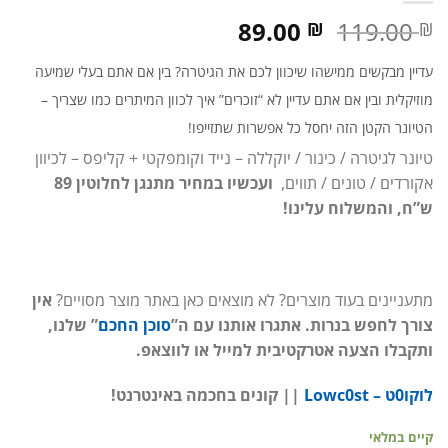
המחיר
המחיר
89.00
119.00
₪
₪
המקורי
הנוכחי
היה:
הוא:
עדיין מבקשים ממישהו שיכוון לכם את הגיטרה? בין אם אתם בעלי שמיעה
89.00 ₪.
119.00 ₪.
מוזיקלית ובין אם אתם עדיין לא “זוכרים” איך לכוון המיתרים כמו שצריך –
הטיונר הקטן הזה יחסל כל אפשרות שתזייפו!
טיונר לגיטרה / כינור / יוקללה – נייד וקומפקטי + קליפס – לכיוון
אקורדים / טונים / תווים,
ועכשיו
במחיר מתנגן לחלוטין 89
ש”ח, והמשלוח עלינו!
מתעניינים בעוד מוצרים? לא מוצאים כאן באתר מוצר מסויים?
אין
צורך לחפש בנרות. אתגרו אותנו עם ה”
סוכן החכם
” שלנו,
ותקבלו הצעה אטרקטיבית למייל או לווצאפ.
לוקו0ט – Lowc0st
|| קונים בחכמה באינטרנט!
קיים במלאי