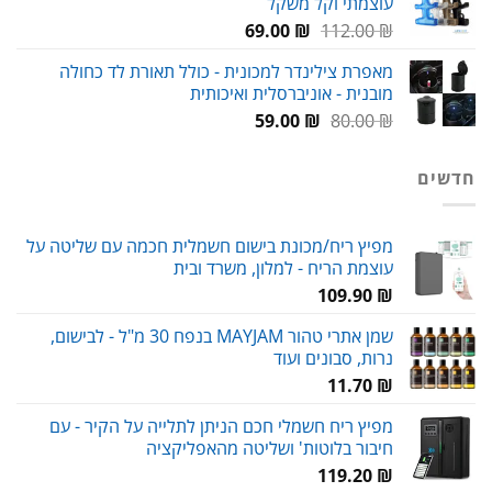
עוצמתי וקל משקל
המחיר
המחיר
69.00
₪
112.00
₪
המקורי
הנוכחי
מאפרת צילינדר למכונית - כולל תאורת לד כחולה
היה:
הוא:
מובנית - אוניברסלית ואיכותית
69.00 ₪.
112.00 ₪.
המחיר
המחיר
59.00
₪
80.00
₪
המקורי
הנוכחי
היה:
הוא:
חדשים
59.00 ₪.
80.00 ₪.
מפיץ ריח/מכונת בישום חשמלית חכמה עם שליטה על
עוצמת הריח - למלון, משרד ובית
109.90
₪
שמן אתרי טהור MAYJAM בנפח 30 מ"ל - לבישום,
נרות, סבונים ועוד
11.70
₪
מפיץ ריח חשמלי חכם הניתן לתלייה על הקיר - עם
חיבור בלוטות' ושליטה מהאפליקציה
119.20
₪