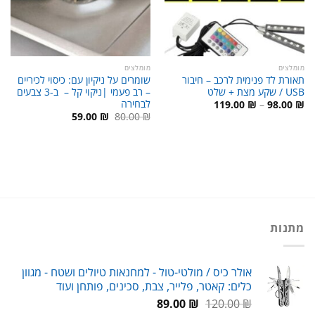
מומלצים
מומלצים
תאורת לד פנימית לרכב – חיבור
שומרים על ניקיון עם: כיסוי לכיריים
USB / שקע מצת + שלט
– רב פעמי |ניקוי קל – ב-3 צבעים
לבחירה
טווח
119.00
₪
–
98.00
₪
מחירים:
המחיר
המחיר
59.00
₪
80.00
₪
המקורי
הנוכחי
עד
היה:
הוא:
59.00 ₪.
80.00 ₪.
מתנות
אולר כיס / מולטי-טול - למחנאות טיולים ושטח - מגוון
כלים: קאטר, פלייר, צבת, סכינים, פותחן ועוד
המחיר
המחיר
89.00
₪
120.00
₪