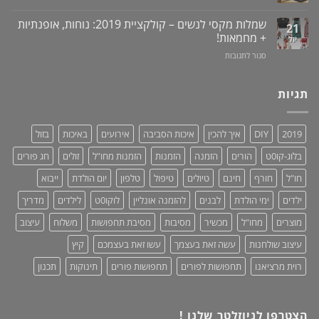
זיקפה
סטנד
ברכב:
/
/
מוצר
שמלות מקסי לנשים – קולקציית 2019: נוחות, אופנתיות
21
תערובת
מעמד
גאוני
+ מחמאות!
יול
צמחים
לאוזניות
ומציל
על
סגור לתגובות
–
חיים!
שמלות
נותנים
מקסי
כבוד,
לנשים
תגיות
עושים
–
סדר!
קולקציית
2019:
2019
DIY
איך להכין
איכות הסביבה
אירועים
באיכות
בזול
נוחות,
אופנתיות
בלוג-קו0ט
הורים
הזמנה
הזמנות
הזמנות מחו"ל
זולים
חג פורים
+
מחמאות!
חו"ל
חורף
חינם
טיולים
טיפול
טלפון
יום הולדת
ייבוא
ילדים
ימי הולדת
לבנים
להזמנה אונליין
לוקו0ט
לילדים
מדריך
מוצרים
מחו"ל
מכשיר
מסיבות
מסיבת תחפושות
משלוח
עיצוב
עיצוב שולחנות
עשה זאת בעצמך
עשו זאת בעצמכם
קיץ
רוית מרציאנו
תחפושות לפורים
תחפושות פורים
תינוקות
תכנון
הצטרפו לניוזלטר שלנו !