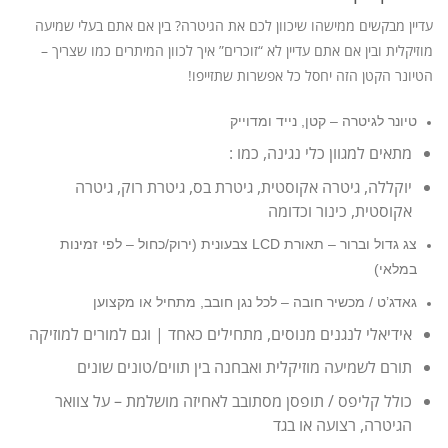
עדיין מבקשים ממישהו שיכוון לכם את הגיטרה? בין אם אתם בעלי שמיעה
מוזיקלית ובין אם אתם עדיין לא “זוכרים” איך לכוון המיתרים כמו שצריך –
הטיונר הקטן הזה יחסל כל אפשרות שתזייפו!
טיונר לגיטרה – קטן, נייד ומדוייק
מתאים למגוון כלי נגינה, כמו :
יוקללה, גיטרה אקוסטית, גיטרת בס, גיטרת רוק, גיטרה
אקוסטית, כינור וכדומה
צג גדול וברור – תאורת LCD צבעונית (ירוק/כחול – לפי זמינות
במלאי)
גאדג’ט / מכשיר חובה – לכל נגן חובב, מתחיל או מקצוען
אידיאלי לנגנים מנוסים, מתחילים כאחד | וגם למורים למוזיקה
תורם לשמיעה מוזיקלית ואבחנה בין תווים/טונים שונים
כולל קליפס / תופסן מסתובב לאחיזה מושלמת – על צוואר
הגיטרה, רצועה או בגד