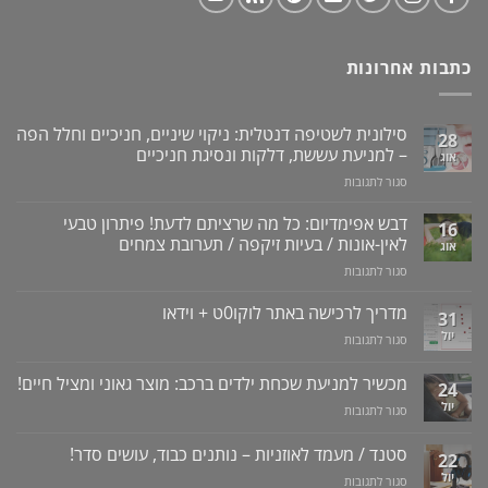
כתבות אחרונות
סילונית לשטיפה דנטלית: ניקוי שיניים, חניכיים וחלל הפה
28
– למניעת עששת, דלקות ונסיגת חניכיים
אוג
על
סגור לתגובות
סילונית
לשטיפה
דבש אפימדיום: כל מה שרציתם לדעת! פיתרון טבעי
16
דנטלית:
לאין-אונות / בעיות זיקפה / תערובת צמחים
אוג
ניקוי
על
סגור לתגובות
שיניים,
דבש
חניכיים
אפימדיום:
מדריך לרכישה באתר לוקו0ט + וידאו
וחלל
31
כל
הפה
יול
על
סגור לתגובות
מה
–
מדריך
שרציתם
למניעת
לרכישה
מכשיר למניעת שכחת ילדים ברכב: מוצר גאוני ומציל חיים!
לדעת!
עששת,
24
באתר
פיתרון
דלקות
יול
על
סגור לתגובות
לוקו0ט
טבעי
ונסיגת
מכשיר
+
לאין-אונות
חניכיים
למניעת
וידאו
סטנד / מעמד לאוזניות – נותנים כבוד, עושים סדר!
/
22
שכחת
בעיות
יול
על
סגור לתגובות
ילדים