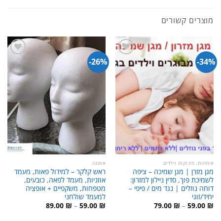
מוצרים קשורים
26%-
34%-
אימהות, תינוקות וילדים
אופנה
מגן מזרן | מגן שמיכה – ציפה
ראש קלקר – למידול פאות, מעמד
לשמיכת פוך, סדין ניילון למזרון:
אוזניות, מעמד לפאה, כובעים,
דוחה נוזלים | נגד מים / פיפי –
מטפחות, משקפיים + אופציה
יחיד/זוגי
למעמד שולחני
טווח
טווח
89.00
₪
–
59.00
₪
79.00
₪
–
59.00
₪
מחירים:
מחירים: