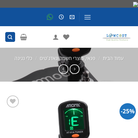
Skip
to
content
עמוד הבית
/
פנאי, מוצרי חשמל וגאדג'טים
/
כלי נגינה
25%-