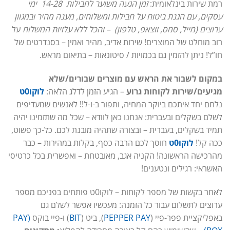
רמת שירות בינלאומית:
זמן הגעה משוער לחבילות 14-28 ימי
עסקים, עם הגנת ביטוח על חבילות ומשלוחים, מענה מהיר ובמגוון
ערוצים (מייל, סמס, ווצאפ, טלפון) – והכל ללא עלויות המשלוח
על
רוב מוחלט של המוצרים! שירות אדיב, מהיר ואמין – בסנדרטים של
חו”ל! ניתן להזמין גם בכמויות / סיטונאות – בתיאום מראש.
במקום לשבור את הראש עם מוצרים שבורים/שלא
מגיעים/שירות לקוחות גרוע
– הגיע הזמן לדלג הלאה:
לוקו0ט
נלחם יחד איתכם ביוקר המחיה, ותפור ב-ו-ל!! לאנשים שמעדיפים
לשלם בשקלים ובעברית: אנחנו כאן לוודא – שכל מה שתזמינו יהיה
תמיד בשקלים, בעברית – ובצורה שתהיה מובנת לכם. כל-כך פשוט,
ככה קל!
לוקו0ט
חוסך לכם הרבה כסף, בקלות במהירות – כבר
מהרכישה הראשונה! הקניה אגב, מאובטחת – ואפשרית בכל כרטיסי
האשראי: רגילים ונטענים!
לאחר בקשות של מספר לקוחות – לוקו0ט פותחים בפניכם מספר
ערוצים לתשלום עבור כל הזמנה: מעכשיו אפשר לשלם גם
באפליקציית פפר-פיי (
PEPPER PAY
), ביט (
BIT
) ו-פיי בוקס
(PAY