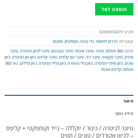
הוספה לסל
מק"ט:
32609504679
קטגוריות:
דברים לחמותי
,
כלי נגינה
,
מומלצים
,
מתנות
תגיות:
360 מעלות
,
טיונר
,
טיונר איכותי
,
טיונר בצבעים
,
טיונר לכיוון הגיטרה
,
טיונר
מדויק
,
טיונר מקצועי
,
טיונר ניד
,
טיונר עם קלפיס
,
טיונר קליפס
,
כיוון טון הגיטרה
,
כיוון
טונים
,
כיוון מיתרי הגיטרה
,
כיוון צילי הגיטרה
,
כיוון צלילי הגיטרה
,
כיוון צלילים
,
ניור 360
מעלות
,
קליפס איכותי
תיאור
מידע נוסף
טיונר לגיטרה / כינור / יוקללה – נייד וקומפקטי + קליפס
– לכיוון אקורדים / טונים / תווים