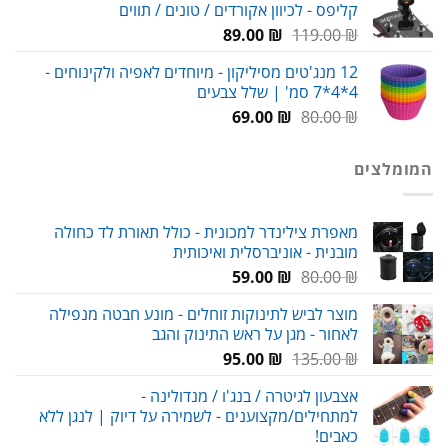
קליפס - לכיוון אקורדים / טונים / תווים
29.00 ₪.
38.00 ₪.
המחיר
המחיר
89.00
₪
119.00
₪
המקורי
הנוכחי
12 מנג'טים מסיליקון - מיוחדים לאפיה ולקינוחים -
היה:
הוא:
4*4*7 סמ' | שלל צבעים
89.00 ₪.
119.00 ₪.
המחיר
המחיר
69.00
₪
80.00
₪
המקורי
הנוכחי
היה:
הוא:
המומלצים
69.00 ₪.
80.00 ₪.
מאפרת צילינדר למכונית - כולל תאורת לד כחולה
מובנית - אוניברסלית ואיכותית
המחיר
המחיר
59.00
₪
80.00
₪
המקורי
הנוכחי
מוצר לביש לתינוקות זוחלים - מונע חבטה מנפילה
היה:
הוא:
לאחור - מגן על ראש התינוק והגב
59.00 ₪.
80.00 ₪.
המחיר
המחיר
95.00
₪
135.00
₪
המקורי
הנוכחי
אצבעון לגיטרה / בנג'ו / מנדולינה -
היה:
הוא:
למתחילים/מקצוענים - לשמירה על דיוק | לנגן ללא
95.00 ₪.
135.00 ₪.
כאבים!