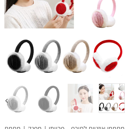
מחממי אוזניים לחורף – פרוותי | מפנק | מחמם