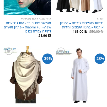
אופנה
פנאי, מוצרי חשמל וגאדג'טים
גלביות מעוצבות לגברים – בסגנון
משקפת שחייה מקצועית נגד אדים
אותנטי – במגוון עיצובים ומידות
Xiaomi Full-View – פתרון מושלם
לראייה צלולה במים
המחיר
המחיר
165.00
₪
250.00
₪
המקורי
הנוכחי
21.90
₪
היה:
הוא:
165.00 ₪.
250.00 ₪.
39%-
23%-