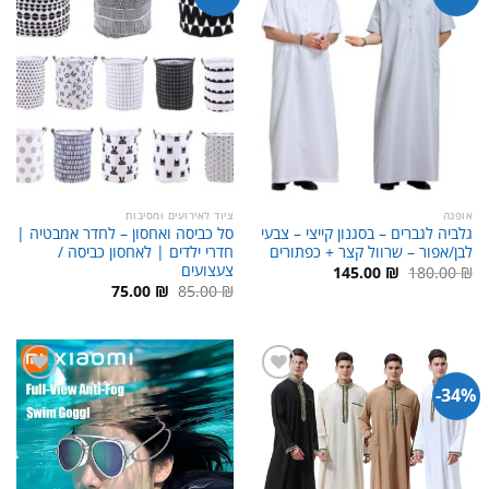
אופנה
ציוד לאירועים ומסיבות
גלביה לגברים – בסגנון קייצי – צבעי
סל כביסה ואחסון – לחדר אמבטיה |
לבן/אפור – שרוול קצר + כפתורים
חדרי ילדים | לאחסון כביסה /
צעצועים
המחיר
המחיר
145.00
₪
180.00
₪
המקורי
הנוכחי
המחיר
המחיר
75.00
₪
85.00
₪
היה:
הוא:
המקורי
הנוכחי
145.00 ₪.
180.00 ₪.
היה:
הוא:
75.00 ₪.
85.00 ₪.
34%-