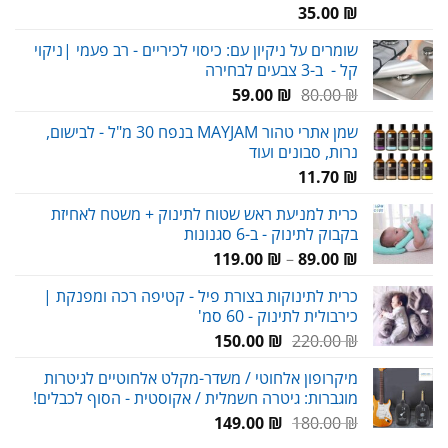
35.00
₪
שומרים על ניקיון עם: כיסוי לכיריים - רב פעמי |ניקוי
קל - ב-3 צבעים לבחירה
המחיר
המחיר
59.00
₪
80.00
₪
המקורי
הנוכחי
שמן אתרי טהור MAYJAM בנפח 30 מ"ל - לבישום,
היה:
הוא:
נרות, סבונים ועוד
59.00 ₪.
80.00 ₪.
11.70
₪
כרית למניעת ראש שטוח לתינוק + משטח לאחיזת
בקבוק לתינוק - ב-6 סגנונות
טווח
119.00
₪
–
89.00
₪
מחירים:
כרית לתינוקות בצורת פיל - קטיפה רכה ומפנקת |
כירבולית לתינוק - 60 סמ'
עד
המחיר
המחיר
150.00
₪
220.00
₪
המקורי
הנוכחי
מיקרופון אלחוטי / משדר-מקלט אלחוטיים לגיטרות
היה:
הוא:
מוגברות: גיטרה חשמלית / אקוסטית - הסוף לכבלים!
150.00 ₪.
220.00 ₪.
המחיר
המחיר
149.00
₪
180.00
₪
המקורי
הנוכחי