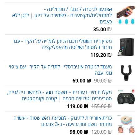
המקורי
הנוכחי
אצבעון לגיטרה / בנג'ו / מנדולינה -
היה:
הוא:
למתחילים/מקצוענים - לשמירה על דיוק | לנגן ללא
59.00 ₪.
80.00 ₪.
כאבים!
35.00
₪
מפיץ ריח חשמלי חכם הניתן לתלייה על הקיר - עם
חיבור בלוטות' ושליטה מהאפליקציה
119.20
₪
מעמד לגיטרה אוניברסלי - לתליה על הקיר - עם ציפוי
גומי עבה
המחיר
המחיר
69.00
₪
90.00
₪
המקורי
הנוכחי
מקלדת מיני בעברית + משטח מגע - למחשב נייד/נייח,
היה:
הוא:
סטרימרים וטלויזיה חכמה | קטנה וקומפקטית
69.00 ₪.
90.00 ₪.
המחיר
המחיר
119.00
₪
155.00
₪
המקורי
הנוכחי
כרית אוורירית לתינוק - למניעת ראש שטוח - עשויה
היה:
הוא:
מחומר נושם ומונע זיעה - ב-3 צבעים
119.00 ₪.
155.00 ₪.
המחיר
המחיר
98.00
₪
120.00
₪
המקורי
הנוכחי