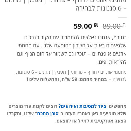
– 6 סגנונות לבחירה
המחיר
המחיר
59.00
89.00
₪
₪
המקורי
הנוכחי
בחורף, אנחנו נאלצים להתמודד עם הקור בדרכים
היה:
הוא:
89.00 ₪.
59.00 ₪.
שלפעמים באות על חשבון ההופעה שלנו. עם מחממי
אוזניים אופנתיים – תוכלו גם לשמור על חום הגוף וגם
להיראות יפים!
מחממי אוזניים לחורף – פרוותי | מפנק | מחמם – 6 סגנונות
לבחירה
– במחיר מחמם: 59 ש”ח, והמשלוח עלינו!
מחפשים
ציוד
למסיבות ואירועים?
רוצים לקנות עוד מוצרים
שלא מופיעים כאן באתר? העזרו ב”
סוכן החכם
” שלנו, ותקבלו
הצעה אטרקטיבית למייל או לווצאפ.