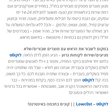
מגוון מוצרים מספקים מובחרים בחו”ל, במחירים אטרקטיביים ועם
רמת שירות בינלאומית:
זמן הגעה משוער לחבילות 14-24 ימי
עסקים, עם הגנת ביטוח על חבילות ומשלוחים, מענה מהיר ובמגוון
ערוצים (מייל, סמס, ווצאפ, טלפון) – והכל ללא עלויות המשלוח
על
רוב מוחלט של המוצרים! שירות אדיב, מהיר ואמין – בסנדרטים של
חו”ל! ניתן להזמין גם בכמויות / סיטונאות – בתיאום מראש.
במקום לשבור את הראש עם מוצרים שבורים/שלא
מגיעים/שירות לקוחות גרוע
– הגיע הזמן לדלג הלאה:
לוקו0ט
נלחם יחד איתכם ביוקר המחיה, ותפור ב-ו-ל!! לאנשים שמעדיפים
לשלם בשקלים ובעברית: אנחנו כאן לוודא – שכל מה שתזמינו יהיה
תמיד בשקלים, בעברית – ובצורה שתהיה מובנת לכם. כל-כך פשוט,
ככה קל!
לוקו0ט
חוסך לכם הרבה כסף, בקלות במהירות – כבר
מהרכישה הראשונה! הקניה אגב, מאובטחת – ואפשרית בכל כרטיסי
האשראי: רגילים ונטענים!
לוקו0ט – Lowc0st
|| קונים בחכמה באינטרנט!