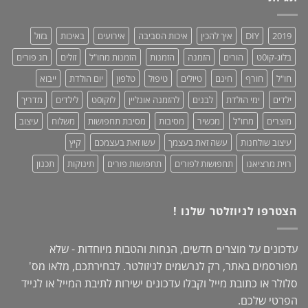
–
סדר!
קולקציית
2019:
2019
DIY
איך להכין
איכות הסביבה
אירועים
באיכות
בזול
נוחות,
אופנתיות
בלוג-קו0ט
הורים
הזמנה
הזמנות
הזמנות מחו"ל
זולים
חג פורים
+
מחמאות!
חו"ל
חורף
חינם
טיולים
טיפול
טלפון
יום הולדת
ייבוא
ילדים
ימי הולדת
לבנים
להזמנה אונליין
לוקו0ט
לילדים
מדריך
מוצרים
מחו"ל
מכשיר
מסיבות
מסיבת תחפושות
משלוח
עיצוב
עיצוב שולחנות
עשה זאת בעצמך
עשו זאת בעצמכם
קיץ
רוית מרציאנו
תחפושות לפורים
תחפושות פורים
תינוקות
תכנון
הצטרפו לניוזלטר שלנו !
עדכונים על מוצרים חדשים, הנחות והטבות מיוחדות - שלא
מפורסמים באתר, רק לנרשמים לניזולטר. לבחירתכם, מלאו מס'
סלולר או כתובת מייל וקבלו עדכונים ישירות לתיבת המייל או לנייד
הפרטי שלכם.