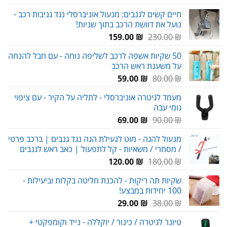
מחירים:
חיים קשים לגנבים: מנעול אוניברסלי נגד גניבות רכב -
נועל את דוושת הרכב בתוך שניות!
עד
המחיר
המחיר
159.00
₪
230.00
₪
המקורי
הנוכחי
50 שקיות אשפה לרכב לשליפה נוחה - עם חבל להנחה
היה:
הוא:
על משענת ראש הרכב
159.00 ₪.
230.00 ₪.
המחיר
המחיר
59.00
₪
80.00
₪
המקורי
הנוכחי
מעמד לגיטרה אוניברסלי - לתליה על הקיר - עם ציפוי
היה:
הוא:
גומי עבה
59.00 ₪.
80.00 ₪.
המחיר
המחיר
69.00
₪
90.00
₪
המקורי
הנוכחי
מנעול להגה - מוט לנעילת הגה נגד גנבים | ברכב פרטי
היה:
הוא:
/ מסחרי / משאיות - קל לתפעול | כאב ראש לגנבים
69.00 ₪.
90.00 ₪.
המחיר
המחיר
120.00
₪
180.00
₪
המקורי
הנוכחי
שקיות תה ריקות - להכנת חליטה בקלות וביעילות -
היה:
הוא:
100 יחידות במבצע!
120.00 ₪.
180.00 ₪.
המחיר
המחיר
29.00
₪
38.00
₪
המקורי
הנוכחי
טיונר לגיטרה / כינור / יוקללה - נייד וקומפקטי +
היה:
הוא: