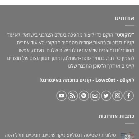
היה:
הוא:
149.00 ₪.
180.00 ₪.
אודותינו
"לוקו0ט"
הוקם כדי ליצור מהפכה בעולם הצרכני בישראל: לא עוד
קניות בזבזניות במאות אחוזים מהמחיר המקורי. לא עוד אתרים
מסורבלים ומוצרים שלא עונים לדרישות שלכם. מעתה, אפשר
להזמין כל דבר, במחיר סופר-משתלם, ומתוך מגוון עצום של מוצרים
קיימים או דרך ה"
סוכן החכם
" שלנו
לוקו0ט - Lowc0st - קונים בחכמה באינטרנט!
כתבות אחרונות
סילונית לשטיפה דנטלית: ניקוי שיניים, חניכיים וחלל הפה
28