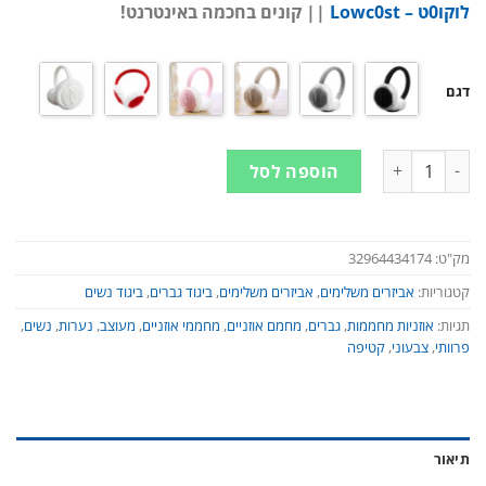
לוקו0ט – Lowc0st
|| קונים בחכמה באינטרנט!
דגם
כמות של מחממי אוזניים לחורף - פרוותי | מפנק | מחמם - 6 סגנונות לבחירה
הוספה לסל
מק"ט:
32964434174
קטגוריות:
אביזרים משלימים
,
אביזרים משלימים
,
ביגוד גברים
,
ביגוד נשים
תגיות:
אוזניות מחממות
,
גברים
,
מחמם אוזניים
,
מחממי אוזניים
,
מעוצב
,
נערות
,
נשים
,
פרוותי
,
צבעוני
,
קטיפה
תיאור