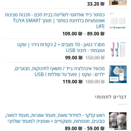
33.20
₪
כפתור נייד ואלחוטי לשליטה בבית חכם - תכנות סצינות
ואוטומציות בלחיצת כפתור | תומך TUYA SMART
LIFE
טווח
109.00
₪
–
89.00
₪
מחירים:
מסג'ר נטען - 10 מצבים + 2 נקודות גירוי | שקט
ועוצמתי - חיבור USB
עד
המחיר
המחיר
99.00
₪
150.00
₪
המקורי
הנוכחי
מכשיר אינהלציה נייד / משאף לתינוקות, מבוגרים,
היה:
הוא:
ילדים - שקט | פועל על סוללות / USB
99.00 ₪.
150.00 ₪.
המחיר
המחיר
119.00
₪
180.00
₪
המקורי
הנוכחי
היה:
הוא:
דברים לחמותי
119.00 ₪.
180.00 ₪.
ראש קלקר - למידול פאות, מעמד אוזניות, מעמד לפאה,
כובעים, מטפחות, משקפיים + אופציה למעמד שולחני
טווח
89.00
₪
–
59.00
₪