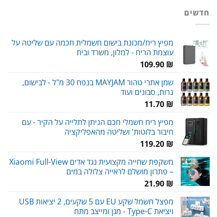
היה:
הוא:
חדשים
98.00 ₪.
120.00 ₪.
מפיץ ריח/מכונת בישום חשמלית חכמה עם שליטה על
עוצמת הריח - למלון, משרד ובית
109.90
₪
שמן אתרי טהור MAYJAM בנפח 30 מ"ל - לבישום,
נרות, סבונים ועוד
11.70
₪
מפיץ ריח חשמלי חכם הניתן לתלייה על הקיר - עם
חיבור בלוטות' ושליטה מהאפליקציה
119.20
₪
משקפת שחייה מקצועית נגד אדים Xiaomi Full-View
– פתרון מושלם לראייה צלולה במים
21.90
₪
מפצל חשמל שקע EU עם 5 שקעים, 2 יציאות USB
ויציאת Type-C - מגן ומייצב מתח