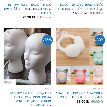
אופנה
ביגוד נשים
גלביה מכופתרת לגברים – בסגנון
פשמינה לנשים | כיסוי ראש – בד
נקי | צבעי אפור/לבן – במגוון מידות
איכותי ובעיצוב מנצח – ב-23 צבעים
לבחירה
המחיר
המחיר
145.00
₪
188.00
₪
המקורי
הנוכחי
המחיר
המחיר
79.90
₪
132.00
₪
היה:
הוא:
המקורי
הנוכחי
145.00 ₪.
188.00 ₪.
היה:
הוא:
79.90 ₪.
132.00 ₪.
26%-
30%-
ביגוד נשים
אופנה
מחממי אוזניים לנשים/נערות – אוזני
ראש קלקר – למידול פאות, מעמד
חתול/דוב – במגוון סגנונות לבחירה
אוזניות, מעמד לפאה, כובעים,
מטפחות, משקפיים + אופציה
המחיר
המחיר
69.00
₪
99.00
₪
המקורי
הנוכחי
למעמד שולחני