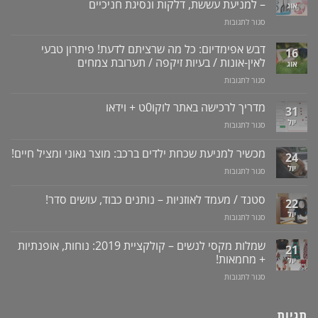
– למניעת עששת, דלקות ונסיגת חניכיים
אוג
על
סגור לתגובות
סילונית
לשטיפה
דבש אפימדיום: כל מה שרציתם לדעת! פיתרון טבעי
16
דנטלית:
לאין-אונות / בעיות זיקפה / תערובת צמחים
אוג
ניקוי
על
סגור לתגובות
שיניים,
דבש
חניכיים
אפימדיום:
מדריך לרכישה באתר לוקו0ט + וידאו
וחלל
31
כל
הפה
יול
על
סגור לתגובות
מה
–
מדריך
שרציתם
למניעת
לרכישה
מכשיר למניעת שכחת ילדים ברכב: מוצר גאוני ומציל חיים!
לדעת!
עששת,
24
באתר
פיתרון
דלקות
יול
על
סגור לתגובות
לוקו0ט
טבעי
ונסיגת
מכשיר
+
לאין-אונות
חניכיים
למניעת
וידאו
סטנד / מעמד לאוזניות – נותנים כבוד, עושים סדר!
/
22
שכחת
בעיות
יול
על
סגור לתגובות
ילדים
זיקפה
סטנד
ברכב:
/
/
מוצר
שמלות מקסי לנשים – קולקציית 2019: נוחות, אופנתיות
21
תערובת
מעמד
גאוני
+ מחמאות!
יול
צמחים
לאוזניות
ומציל
על
סגור לתגובות
–
חיים!
שמלות
נותנים
מקסי
כבוד,
לנשים
תגיות
עושים