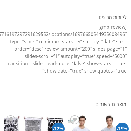
לקוחות מרוצים
[gmb-review
16716197297291629552/locations/16976650544935608496″
type=”slider” minimum-stars=”5″ sort-by=”date” sort-
order=”desc” review-amount=”200″ slides-page=”1″
slides-scroll=”1″ autoplay=”true” speed=”5000″
transition=”slide” read-more=”false” show-stars=”true”
show-date=”true” show-quotes=”true”]
מוצרים קשורים
12%-
19%-