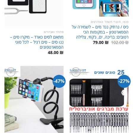
פנאי, מוצרי חשמל וגאדג'טים
כיס / נרתיק נגד מים – לשמירה על
הסמארטפון – במקומות הכי
סלולר ואביזרים
מתאם לסים כארד – מיקרו סים –
רטובים: בריכה, ים, ג’קוזי, צלילה
ננו סים – סים רגיל – לכל סוגי
המחיר
המחיר
79.00
₪
102.00
₪
המקורי
הנוכחי
הסמארטפונים
היה:
הוא:
48.00
₪
79.00 ₪.
102.00 ₪.
47%-
27%-