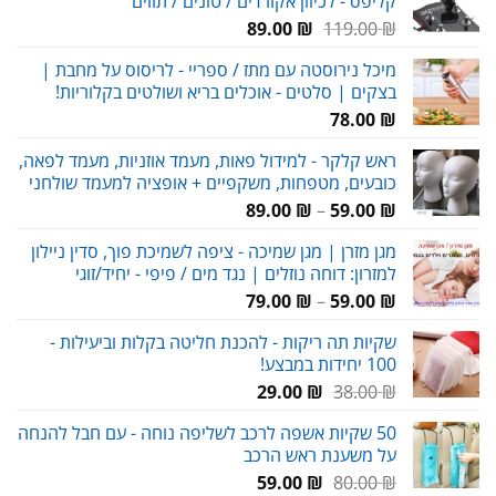
קליפס - לכיוון אקורדים / טונים / תווים
69.00 ₪.
80.00 ₪.
המחיר
המחיר
89.00
₪
119.00
₪
המקורי
הנוכחי
מיכל נירוסטה עם מתז / ספריי - לריסוס על מחבת |
היה:
הוא:
בצקים | סלטים - אוכלים בריא ושולטים בקלוריות!
89.00 ₪.
119.00 ₪.
78.00
₪
ראש קלקר - למידול פאות, מעמד אוזניות, מעמד לפאה,
כובעים, מטפחות, משקפיים + אופציה למעמד שולחני
טווח
89.00
₪
–
59.00
₪
מחירים:
מגן מזרן | מגן שמיכה - ציפה לשמיכת פוך, סדין ניילון
למזרון: דוחה נוזלים | נגד מים / פיפי - יחיד/זוגי
עד
טווח
79.00
₪
–
59.00
₪
מחירים:
שקיות תה ריקות - להכנת חליטה בקלות וביעילות -
100 יחידות במבצע!
עד
המחיר
המחיר
29.00
₪
38.00
₪
המקורי
הנוכחי
50 שקיות אשפה לרכב לשליפה נוחה - עם חבל להנחה
היה:
הוא:
על משענת ראש הרכב
29.00 ₪.
38.00 ₪.
המחיר
המחיר
59.00
₪
80.00
₪