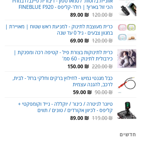
אוזניית בלוטות' לסמארטפון - דיבורית פיינבלו במחיר
הכי זול בארץ! | רולר-קליפס - FINEBLUE F920
עד
המחיר
המחיר
89.00
₪
120.00
₪
המקורי
הנוכחי
כרית מעוצבת לתינוק - למניעת ראש שטוח | מאויירת |
היה:
הוא:
במגוון צבעים - גיל 0 עד שנה
89.00 ₪.
120.00 ₪.
המחיר
המחיר
69.00
₪
120.00
₪
המקורי
הנוכחי
כרית לתינוקות בצורת פיל - קטיפה רכה ומפנקת |
היה:
הוא:
כירבולית לתינוק - 60 סמ'
69.00 ₪.
120.00 ₪.
המחיר
המחיר
150.00
₪
220.00
₪
המקורי
הנוכחי
כבל מגנטי גמיש - לחילוץ ברקים וחלקי ברזל - לבית,
היה:
הוא:
לרכב, להגנה עצמית
150.00 ₪.
220.00 ₪.
המחיר
המחיר
59.00
₪
90.00
₪
המקורי
הנוכחי
טיונר לגיטרה / כינור / יוקללה - נייד וקומפקטי +
היה:
הוא:
קליפס - לכיוון אקורדים / טונים / תווים
59.00 ₪.
90.00 ₪.
המחיר
המחיר
89.00
₪
119.00
₪
המקורי
הנוכחי
היה:
הוא:
חדשים
89.00 ₪.
119.00 ₪.