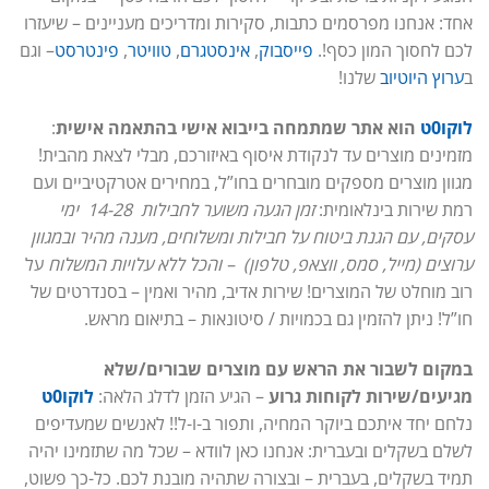
אחד: אנחנו מפרסמים כתבות, סקירות ומדריכים מעניינים – שיעזרו
לכם לחסוך המון כסף!.
פייסבוק
,
אינסטגרם
,
טוויטר
,
פינטרסט
– וגם
ב
ערוץ היוטיוב
שלנו!
לוקו0ט
הוא אתר שמתמחה בייבוא אישי בהתאמה אישית
:
מזמינים מוצרים עד לנקודת איסוף באיזורכם, מבלי לצאת מהבית!
מגוון מוצרים מספקים מובחרים בחו”ל, במחירים אטרקטיביים ועם
רמת שירות בינלאומית:
זמן הגעה משוער לחבילות 14-28 ימי
עסקים, עם הגנת ביטוח על חבילות ומשלוחים, מענה מהיר ובמגוון
ערוצים (מייל, סמס, ווצאפ, טלפון) – והכל ללא עלויות המשלוח
על
רוב מוחלט של המוצרים! שירות אדיב, מהיר ואמין – בסנדרטים של
חו”ל! ניתן להזמין גם בכמויות / סיטונאות – בתיאום מראש.
במקום לשבור את הראש עם מוצרים שבורים/שלא
מגיעים/שירות לקוחות גרוע
– הגיע הזמן לדלג הלאה:
לוקו0ט
נלחם יחד איתכם ביוקר המחיה, ותפור ב-ו-ל!! לאנשים שמעדיפים
לשלם בשקלים ובעברית: אנחנו כאן לוודא – שכל מה שתזמינו יהיה
תמיד בשקלים, בעברית – ובצורה שתהיה מובנת לכם. כל-כך פשוט,