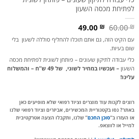
לפתיחת מכסה השעון
המחיר
המחיר
49.00
60.00
₪
₪
המקורי
הנוכחי
עם הקיט הזה, גם אתם תוכלו להחליף סוללה לשעון בלי
היה:
הוא:
שום בעיות.
60.00 ₪.
49.00 ₪.
כלי עבודה לתיקון שעונים – פותחן לשונית לפתיחת מכסה
השעון
– ועכשיו במחיר לשוני, של 49 ש”ח – והמשלוח
עלינו!
רוצים לקנות עוד מוצרים וציוד רפואי שלא מופיעים כאן
באתר? נסו בקטגוריית המכשירים, אביזרים וציוד רפואי שלנו
או העזרו ב”
סוכן החכם
” שלנו, ותקבלו הצעה אטרקטיבית
למייל או לווצאפ.