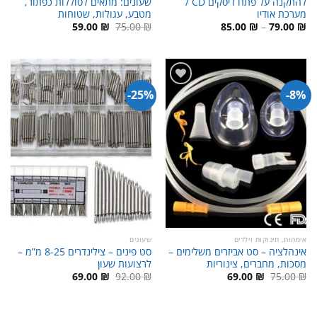
להתקנה על פתח דיסקים CD /
שעונים: מתאים לסוללות כפתור,
מערכת אודיו
מטבע, עגולות, שטוחות
טווח
המחיר
המחיר
59.00
₪
75.00
₪
85.00
₪
–
79.00
₪
מחירים:
המקורי
הנוכחי
היה:
הוא:
עד
75.00 ₪.
59.00 ₪.
25%-
8%-
אימהות, תינוקות וילדים
שעונים
אינהלציה – סט אביזרים משלימים –
סט פינים – צילינדרים 8-25 מ”מ –
מסכות, מחברים, צינוריות
לרצועות שעון
המחיר
המחיר
המחיר
המחיר
69.00
₪
92.00
₪
69.00
₪
75.00
₪
המקורי
הנוכחי
המקורי
הנוכחי
היה:
הוא:
היה:
הוא:
69.00 ₪.
92.00 ₪.
69.00 ₪.
75.00 ₪.