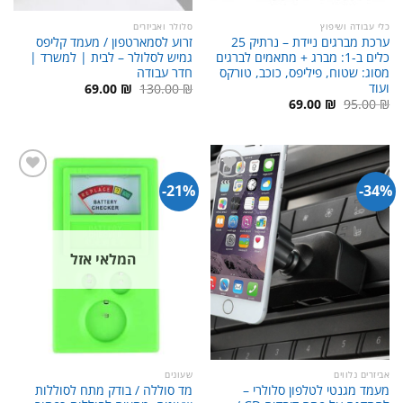
כלי עבודה ושיפוץ
סלולר ואביזרים
ערכת מברגים ניידת – נרתיק 25
זרוע לסמארטפון / מעמד קליפס
כלים ב-1: מברג + מתאמים לברגים
גמיש לסלולר – לבית | למשרד |
מסוג: שטוח, פיליפס, כוכב, טורקס
חדר עבודה
ועוד
המחיר
המחיר
69.00
₪
130.00
₪
המקורי
הנוכחי
המחיר
המחיר
69.00
₪
95.00
₪
היה:
הוא:
המקורי
הנוכחי
69.00 ₪.
130.00 ₪.
היה:
הוא:
69.00 ₪.
95.00 ₪.
21%-
34%-
המלאי אזל
אביזרים נלווים
שעונים
מעמד מגנטי לטלפון סלולרי –
מד סוללה / בודק מתח לסוללות