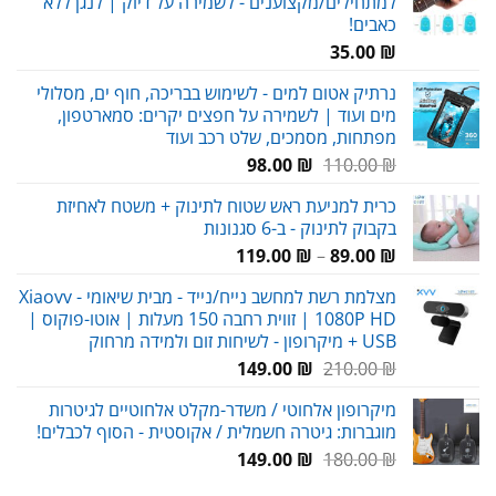
למתחילים/מקצוענים - לשמירה על דיוק | לנגן ללא
כאבים!
35.00
₪
נרתיק אטום למים - לשימוש בבריכה, חוף ים, מסלולי
מים ועוד | לשמירה על חפצים יקרים: סמארטפון,
מפתחות, מסמכים, שלט רכב ועוד
המחיר
המחיר
98.00
₪
110.00
₪
המקורי
הנוכחי
כרית למניעת ראש שטוח לתינוק + משטח לאחיזת
היה:
הוא:
בקבוק לתינוק - ב-6 סגנונות
98.00 ₪.
110.00 ₪.
טווח
119.00
₪
–
89.00
₪
מחירים:
מצלמת רשת למחשב נייח/נייד - מבית שיאומי Xiaovv -
1080P HD | זווית רחבה 150 מעלות | אוטו-פוקוס |
עד
USB + מיקרופון - לשיחות זום ולמידה מרחוק
המחיר
המחיר
149.00
₪
210.00
₪
המקורי
הנוכחי
מיקרופון אלחוטי / משדר-מקלט אלחוטיים לגיטרות
היה:
הוא:
מוגברות: גיטרה חשמלית / אקוסטית - הסוף לכבלים!
149.00 ₪.
210.00 ₪.
המחיר
המחיר
149.00
₪
180.00
₪
המקורי
הנוכחי