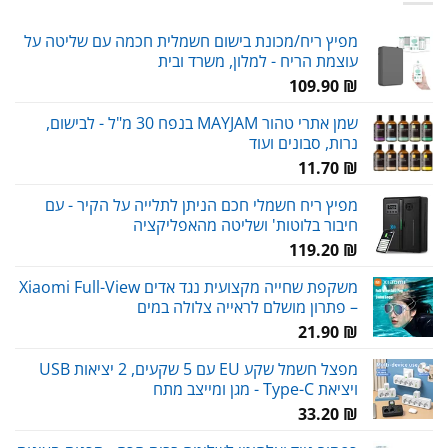
מפיץ ריח/מכונת בישום חשמלית חכמה עם שליטה על
עוצמת הריח - למלון, משרד ובית
109.90
₪
שמן אתרי טהור MAYJAM בנפח 30 מ"ל - לבישום,
נרות, סבונים ועוד
11.70
₪
מפיץ ריח חשמלי חכם הניתן לתלייה על הקיר - עם
חיבור בלוטות' ושליטה מהאפליקציה
119.20
₪
משקפת שחייה מקצועית נגד אדים Xiaomi Full-View
– פתרון מושלם לראייה צלולה במים
21.90
₪
מפצל חשמל שקע EU עם 5 שקעים, 2 יציאות USB
ויציאת Type-C - מגן ומייצב מתח
33.20
₪