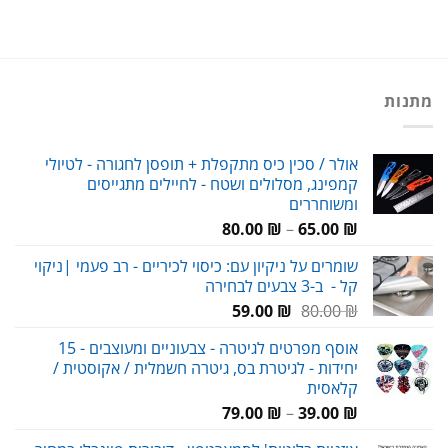
מתנות
אולר / סכין כיס מתקפלת + תופסן לחגורה - לטיולי
קמפינג, מסלולים ושטח - לחיילים מתגייסים
ומשוחררים
טווח
80.00
₪
–
65.00
₪
מחירים:
שומרים על ניקיון עם: כיסוי לכיריים - רב פעמי |ניקוי
קל - ב-3 צבעים לבחירה
עד
המחיר
המחיר
59.00
₪
80.00
₪
המקורי
הנוכחי
אוסף מפרטים לגיטרה - צבעוניים ומעוצבים - 15
היה:
הוא:
יחידות - לגיטרת בס, גיטרה חשמלית / אקוסטית /
59.00 ₪.
80.00 ₪.
קלאסית
טווח
79.00
₪
–
39.00
₪
מחירים: