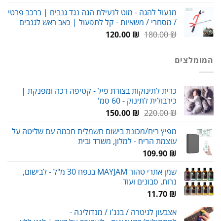
המקורי
הנוכחי
מנעול להגה - מוט לנעילת הגה נגד גנבים | ברכב פרטי
היה:
הוא:
/ מסחרי / משאיות - קל לתפעול | כאב ראש לגנבים
59.00 ₪.
80.00 ₪.
המחיר
המחיר
120.00
₪
180.00
₪
המקורי
הנוכחי
היה:
הוא:
המומלצים
120.00 ₪.
180.00 ₪.
כרית לתינוקות בצורת פיל - קטיפה רכה ומפנקת |
כירבולית לתינוק - 60 סמ'
המחיר
המחיר
150.00
₪
220.00
₪
המקורי
הנוכחי
מפיץ ריח/מכונת בישום חשמלית חכמה עם שליטה על
היה:
הוא:
עוצמת הריח - למלון, משרד ובית
150.00 ₪.
220.00 ₪.
109.90
₪
שמן אתרי טהור MAYJAM בנפח 30 מ"ל - לבישום,
נרות, סבונים ועוד
11.70
₪
אצבעון לגיטרה / בנג'ו / מנדולינה -