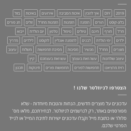
–
סדר!
קולקציית
2019:
2019
DIY
איך להכין
איכות הסביבה
אירועים
באיכות
בזול
נוחות,
אופנתיות
בלוג-קו0ט
הורים
הזמנה
הזמנות
הזמנות מחו"ל
זולים
חג פורים
+
מחמאות!
חו"ל
חורף
חינם
טיולים
טיפול
טלפון
יום הולדת
ייבוא
ילדים
ימי הולדת
לבנים
להזמנה אונליין
לוקו0ט
לילדים
מדריך
מוצרים
מחו"ל
מכשיר
מסיבות
מסיבת תחפושות
משלוח
עיצוב
עיצוב שולחנות
עשה זאת בעצמך
עשו זאת בעצמכם
קיץ
רוית מרציאנו
תחפושות לפורים
תחפושות פורים
תינוקות
תכנון
הצטרפו לניוזלטר שלנו !
עדכונים על מוצרים חדשים, הנחות והטבות מיוחדות - שלא
מפורסמים באתר, רק לנרשמים לניזולטר. לבחירתכם, מלאו מס'
סלולר או כתובת מייל וקבלו עדכונים ישירות לתיבת המייל או לנייד
הפרטי שלכם.