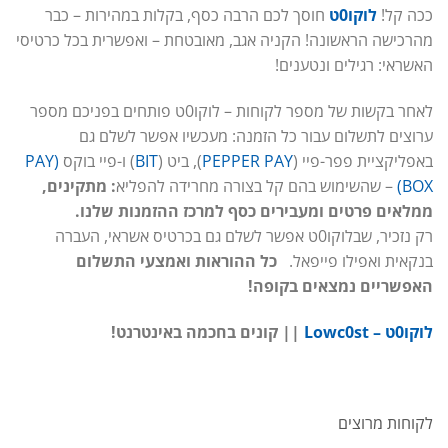
ככה קל!
לוקו0ט
חוסך לכם הרבה כסף, בקלות במהירות – כבר
מהרכישה הראשונה! הקניה אגב, מאובטחת – ואפשרית בכל כרטיסי
האשראי: רגילים ונטענים!
לאחר בקשות של מספר לקוחות – לוקו0ט פותחים בפניכם מספר
ערוצים לתשלום עבור כל הזמנה: מעכשיו אפשר לשלם גם
באפליקציית פפר-פיי (
PEPPER PAY
), ביט (
BIT
) ו-פיי בוקס
(PAY
BOX)
– שהשימוש בהם קל בצורה מחרידה להפליא
: מתקינים,
ממלאים פרטים ומעבירים כסף למרכז ההזמנות שלנו.
רק נזכיר, שבלוקו0ט אפשר לשלם גם בכרטיס אשראי, העברה
בנקאית ואפילו פייפאל.
כל ההוראות ואמצעי התשלום
האפשריים נמצאים בקופה!
לוקו0ט – Lowc0st
|| קונים בחכמה באינטרנט!
לקוחות מרוצים