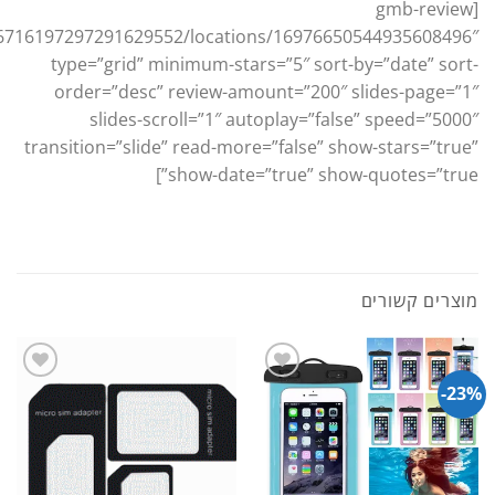
[gmb-review
16716197297291629552/locations/16976650544935608496″
type=”grid” minimum-stars=”5″ sort-by=”date” sort-
order=”desc” review-amount=”200″ slides-page=”1″
slides-scroll=”1″ autoplay=”false” speed=”5000″
transition=”slide” read-more=”false” show-stars=”true”
show-date=”true” show-quotes=”true”]
מוצרים קשורים
23%-