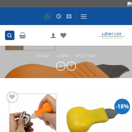
Skip
to
content
עמוד הבית
/
אופנה
/
שעונים
18%-