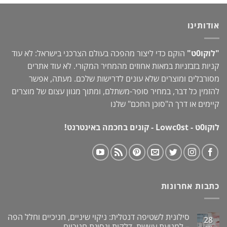
היה:
הוא:
149.00 ₪.
180.00 ₪.
אודותינו
"לוקו0ט"
הוקם כדי ליצור מהפכה בעולם הצרכני בישראל: לא עוד
קניות בזבזניות במאות אחוזים מהמחיר המקורי. לא עוד אתרים
מסורבלים ומוצרים שלא עונים לדרישות שלכם. מעתה, אפשר
להזמין כל דבר, במחיר סופר-משתלם, ומתוך מגוון עצום של מוצרים
קיימים או דרך ה"
סוכן החכם
" שלנו
לוקו0ט - Lowc0st - קונים בחכמה באינטרנט!
כתבות אחרונות
סילונית לשטיפה דנטלית: ניקוי שיניים, חניכיים וחלל הפה
28
– למניעת עששת, דלקות ונסיגת חניכיים