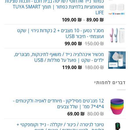
כפתור נייד ואלחוטי לשליטה בבית חכם - תכנות סצינות
ואוטומציות בלחיצת כפתור | תומך TUYA SMART
LIFE
טווח
109.00
₪
–
89.00
₪
מחירים:
מסג'ר נטען - 10 מצבים + 2 נקודות גירוי | שקט
ועוצמתי - חיבור USB
עד
המחיר
המחיר
99.00
₪
150.00
₪
המקורי
הנוכחי
מכשיר אינהלציה נייד / משאף לתינוקות, מבוגרים,
היה:
הוא:
ילדים - שקט | פועל על סוללות / USB
99.00 ₪.
150.00 ₪.
המחיר
המחיר
119.00
₪
180.00
₪
המקורי
הנוכחי
היה:
הוא:
דברים לחמותי
119.00 ₪.
180.00 ₪.
12 מנג'טים מסיליקון - מיוחדים לאפיה ולקינוחים -
4*4*7 סמ' | שלל צבעים
המחיר
המחיר
69.00
₪
80.00
₪
המקורי
הנוכחי
טיונר לגיטרה / כינור / יוקללה - נייד וקומפקטי +
היה:
הוא: