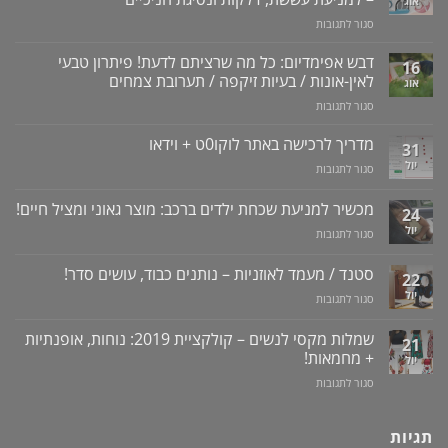
אוג
על
סגור לתגובות
סילונית
לשטיפה
דבש אפימדיום: כל מה שרציתם לדעת! פיתרון טבעי
16
דנטלית:
לאין-אונות / בעיות זיקפה / תערובת צמחים
אוג
ניקוי
על
סגור לתגובות
שיניים,
דבש
חניכיים
אפימדיום:
מדריך לרכישה באתר לוקו0ט + וידאו
וחלל
31
כל
הפה
יול
על
סגור לתגובות
מה
–
מדריך
שרציתם
למניעת
לרכישה
מכשיר למניעת שכחת ילדים ברכב: מוצר גאוני ומציל חיים!
לדעת!
עששת,
24
באתר
פיתרון
דלקות
יול
על
סגור לתגובות
לוקו0ט
טבעי
ונסיגת
מכשיר
+
לאין-אונות
חניכיים
למניעת
וידאו
סטנד / מעמד לאוזניות – נותנים כבוד, עושים סדר!
/
22
שכחת
בעיות
יול
על
סגור לתגובות
ילדים
זיקפה
סטנד
ברכב:
/
/
מוצר
שמלות מקסי לנשים – קולקציית 2019: נוחות, אופנתיות
21
תערובת
מעמד
גאוני
+ מחמאות!
יול
צמחים
לאוזניות
ומציל
על
סגור לתגובות
–
חיים!
שמלות
נותנים
מקסי
כבוד,
לנשים
תגיות
עושים