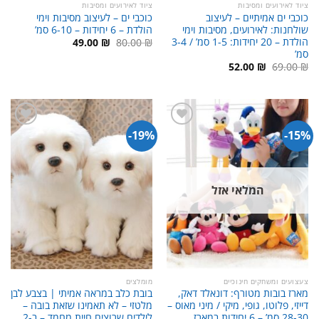
ציוד לאירועים ומסיבות
ציוד לאירועים ומסיבות
כוכבי ים אמיתיים – לעיצוב
כוכבי ים – לעיצוב מסיבות וימי
שולחנות: לאירועים, מסיבות וימי
הולדת – 6 יחידות – 6-10 סמ’
הולדת – 20 יחידות: 1-5 סמ’ / 3-4
המחיר
המחיר
49.00
₪
80.00
₪
המקורי
הנוכחי
סמ’
היה:
הוא:
המחיר
המחיר
52.00
₪
69.00
₪
49.00 ₪.
80.00 ₪.
המקורי
הנוכחי
היה:
הוא:
52.00 ₪.
69.00 ₪.
19%-
15%-
המלאי אזל
צעצועים ומשחקים חינוכיים
מומלצים
מארז בובות מטורף: דונאלד דאק,
בובת כלב במראה אמיתי | בצבע לבן
דייזי, פלוטו, גופי, מיקי / מיני מאוס –
מלטזי – לא תאמינו שזאת בובה –
28-30 סמ’ – 6 יחידות במארז
לילדים שרוצים חיית מחמד – ב-2