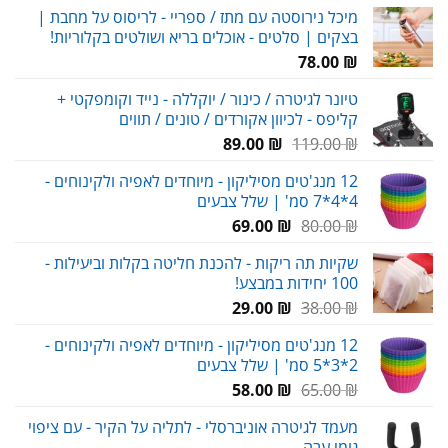
מחירים:
מיכל נירוסטה עם מתז / ספריי - לריסוס על מחבת |
בצקים | סלטים - אוכלים בריא ושולטים בקלוריות!
עד
78.00
₪
טיונר לגיטרה / כינור / יוקללה - נייד וקומפקטי +
קליפס - לכיוון אקורדים / טונים / תווים
המחיר
המחיר
89.00
₪
119.00
₪
המקורי
הנוכחי
12 מנג'טים מסיליקון - מיוחדים לאפיה ולקינוחים -
היה:
הוא:
4*4*7 סמ' | שלל צבעים
89.00 ₪.
119.00 ₪.
המחיר
המחיר
69.00
₪
80.00
₪
המקורי
הנוכחי
שקיות תה ריקות - להכנת חליטה בקלות וביעילות -
היה:
הוא:
100 יחידות במבצע!
69.00 ₪.
80.00 ₪.
המחיר
המחיר
29.00
₪
38.00
₪
המקורי
הנוכחי
12 מנג'טים מסיליקון - מיוחדים לאפיה ולקינוחים -
היה:
הוא:
2*3*5 סמ' | שלל צבעים
29.00 ₪.
38.00 ₪.
המחיר
המחיר
58.00
₪
65.00
₪
המקורי
הנוכחי
מעמד לגיטרה אוניברסלי - לתליה על הקיר - עם ציפוי
היה:
הוא:
גומי עבה