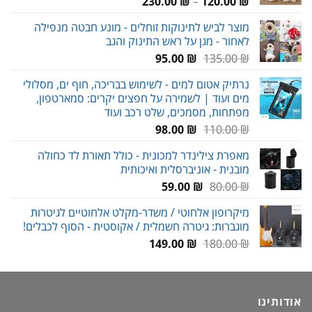
טווח
230.00
₪
–
120.00
₪
מחירים:
מוצר לביש לתינוקות זוחלים - מונע חבטה מנפילה
לאחור - מגן על ראש התינוק והגב
עד
המחיר
המחיר
95.00
₪
135.00
₪
המקורי
הנוכחי
נרתיק אטום למים - לשימוש בבריכה, חוף ים, מסלולי
היה:
הוא:
מים ועוד | לשמירה על חפצים יקרים: סמארטפון,
95.00 ₪.
135.00 ₪.
מפתחות, מסמכים, שלט רכב ועוד
המחיר
המחיר
98.00
₪
110.00
₪
המקורי
הנוכחי
מאפרת צילינדר למכונית - כולל תאורת לד כחולה
היה:
הוא:
מובנית - אוניברסלית ואיכותית
98.00 ₪.
110.00 ₪.
המחיר
המחיר
59.00
₪
80.00
₪
המקורי
הנוכחי
מיקרופון אלחוטי / משדר-מקלט אלחוטיים לגיטרות
היה:
הוא:
מוגברות: גיטרה חשמלית / אקוסטית - הסוף לכבלים!
59.00 ₪.
80.00 ₪.
המחיר
המחיר
149.00
₪
180.00
₪
המקורי
הנוכחי
היה:
הוא:
149.00 ₪.
180.00 ₪.
אודותינו