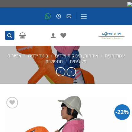
Skip
to
content
עמוד הבית
/
אימהות, תינוקות וילדים
/
ביגוד ילדים
/
אביזרים
משלימים
/
תחפושות
22%-