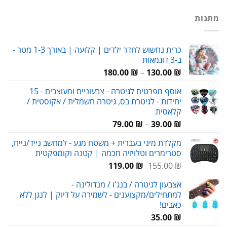
מתנות
כרית נחשוש לחדר ילדים | קלועה | באורך 1-3 מטר -
ב-3 דוגמאות
טווח
180.00
₪
–
130.00
₪
מחירים:
אוסף מפרטים לגיטרה - צבעוניים ומעוצבים - 15
יחידות - לגיטרת בס, גיטרה חשמלית / אקוסטית /
עד
קלאסית
טווח
79.00
₪
–
39.00
₪
מחירים:
מקלדת מיני בעברית + משטח מגע - למחשב נייד/נייח,
סטרימרים וטלויזיה חכמה | קטנה וקומפקטית
עד
המחיר
המחיר
119.00
₪
155.00
₪
המקורי
הנוכחי
אצבעון לגיטרה / בנג'ו / מנדולינה -
היה:
הוא:
למתחילים/מקצוענים - לשמירה על דיוק | לנגן ללא
119.00 ₪.
155.00 ₪.
כאבים!
35.00
₪