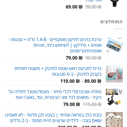
58.00 ₪.
65.00 ₪.
המחיר
המחיר
69.00
₪
90.00
₪
המקורי
הנוכחי
היה:
הוא:
המומלצים
69.00 ₪.
90.00 ₪.
ערכת ברגים לתיקון משקפיים - 1.4-8 מ"מ + טבעות -
אומים + סיליקון | לשימוש ביתי, חנויות
ואופטימיטריסטים
המחיר
המחיר
79.00
₪
90.00
₪
המקורי
הנוכחי
כרית למניעת ראש שטוח לתינוק + משטח לאחיזת
היה:
הוא:
בקבוק לתינוק - ב-6 סגנונות
79.00 ₪.
90.00 ₪.
טווח
119.00
₪
–
89.00
₪
מחירים:
מתלה אוניברסלי לכלי מיתר - מעמד/סטנד לתליה על
הקיר - מתאים לכל סוגי הגיטרות, עוד, באנג'ו ועוד
עד
המחיר
המחיר
79.00
₪
115.00
₪
המקורי
הנוכחי
בובת כלב במראה אמיתי | בצבע לבן מלטזי - לא תאמינו
היה:
הוא:
שזאת בובה - לילדים שרוצים חיית מחמד - ב-2 גדלים
79.00 ₪.
115.00 ₪.