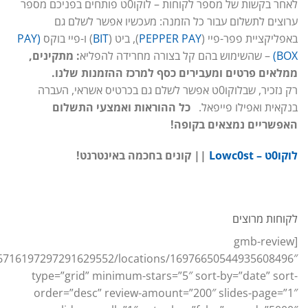
לאחר בקשות של מספר לקוחות – לוקו0ט פותחים בפניכם מספר
ערוצים לתשלום עבור כל הזמנה: מעכשיו אפשר לשלם גם
באפליקציית פפר-פיי (
PEPPER PAY
), ביט (
BIT
) ו-פיי בוקס
(PAY
BOX)
– שהשימוש בהם קל בצורה מחרידה להפליא
: מתקינים,
ממלאים פרטים ומעבירים כסף למרכז ההזמנות שלנו.
רק נזכיר, שבלוקו0ט אפשר לשלם גם בכרטיס אשראי, העברה
בנקאית ואפילו פייפאל.
כל ההוראות ואמצעי התשלום
האפשריים נמצאים בקופה!
לוקו0ט – Lowc0st
|| קונים בחכמה באינטרנט!
לקוחות מרוצים
[gmb-review
16716197297291629552/locations/16976650544935608496″
type=”grid” minimum-stars=”5″ sort-by=”date” sort-
order=”desc” review-amount=”200″ slides-page=”1″