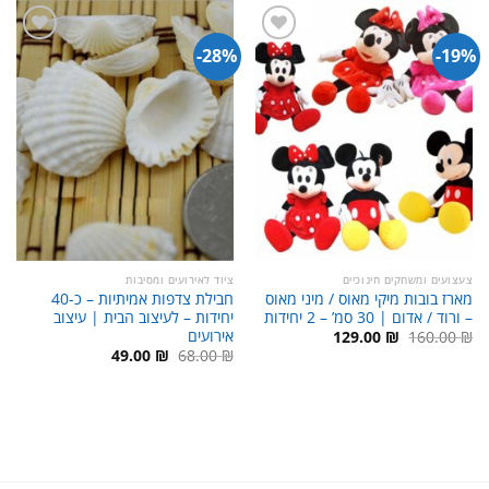
28%-
19%-
צעצועים ומשחקים חינוכיים
ציוד לאירועים ומסיבות
מארז בובות מיקי מאוס / מיני מאוס
חבילת צדפות אמיתיות – כ-40
– ורוד / אדום | 30 סמ’ – 2 יחידות
יחידות – לעיצוב הבית | עיצוב
אירועים
המחיר
המחיר
129.00
₪
160.00
₪
המקורי
הנוכחי
המחיר
המחיר
49.00
₪
68.00
₪
היה:
הוא:
המקורי
הנוכחי
129.00 ₪.
160.00 ₪.
היה:
הוא:
49.00 ₪.
68.00 ₪.