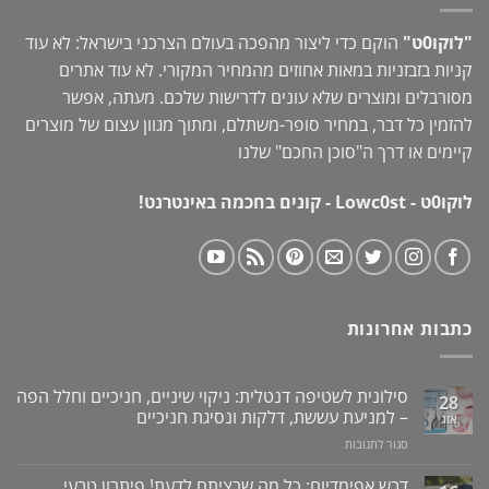
"לוקו0ט"
הוקם כדי ליצור מהפכה בעולם הצרכני בישראל: לא עוד
קניות בזבזניות במאות אחוזים מהמחיר המקורי. לא עוד אתרים
מסורבלים ומוצרים שלא עונים לדרישות שלכם. מעתה, אפשר
להזמין כל דבר, במחיר סופר-משתלם, ומתוך מגוון עצום של מוצרים
קיימים או דרך ה"
סוכן החכם
" שלנו
לוקו0ט - Lowc0st - קונים בחכמה באינטרנט!
כתבות אחרונות
סילונית לשטיפה דנטלית: ניקוי שיניים, חניכיים וחלל הפה
28
– למניעת עששת, דלקות ונסיגת חניכיים
אוג
על
סגור לתגובות
סילונית
לשטיפה
דבש אפימדיום: כל מה שרציתם לדעת! פיתרון טבעי