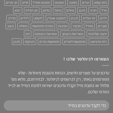
אופנתיות
בלוג-קו0ט
הורים
הזמנה
הזמנות
הזמנות מחו"ל
זולים
חג פורים
+
מחמאות!
חו"ל
חורף
חינם
טיולים
טיפול
טלפון
יום הולדת
ייבוא
ילדים
ימי הולדת
לבנים
להזמנה אונליין
לוקו0ט
לילדים
מדריך
מוצרים
מחו"ל
מכשיר
מסיבות
מסיבת תחפושות
משלוח
עיצוב
עיצוב שולחנות
עשה זאת בעצמך
עשו זאת בעצמכם
קיץ
רוית מרציאנו
תחפושות לפורים
תחפושות פורים
תינוקות
תכנון
הצטרפו לניוזלטר שלנו !
עדכונים על מוצרים חדשים, הנחות והטבות מיוחדות - שלא
מפורסמים באתר, רק לנרשמים לניזולטר. לבחירתכם, מלאו מס'
סלולר או כתובת מייל וקבלו עדכונים ישירות לתיבת המייל או לנייד
הפרטי שלכם.