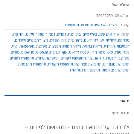
המלאי אזל
מק"ט:
32922759103
קטגוריות:
ציוד לאירועים ומסיבות
,
תחפושות
תגיות:
אייל
,
איש שלג
,
בעלי חיים
,
בת יענה
,
גמדים
,
גמל
,
דינוזאור
,
ויקינג
,
חד קרן
,
טראמפ
,
ייחודית
,
יען
,
לאירועים
,
להפעלות
,
לימי הולדת
,
ליצן
,
למבוגרים ולילדים
,
למסיבות
,
מיוחדת
,
מלאה באוויר
,
מלאך המוות
,
מפלצות
,
מפלצת
,
משעשעת. קוף
,
נמר
,
סומו
,
סוס
,
סופר מריו
,
סנטה קלאוס
,
עוף
,
ענקית
,
פגאסוס
,
פגה-סוס
,
פורים
,
פיל
,
צבי
,
קנגורו
,
רודיאו
,
שור
,
תחפושות לפורים
,
תחפושת גדולה
,
תחפושת לפורים
,
תחפושת מבוגרים
,
תחפושת מצחיקה
,
תחפושת מקורית
,
תחפושת מתנפחת
,
תחפושת עם מפוח
,
תרנגול
,
תרנגול הודו
תיאור
מידע נוסף
ילד רוכב על דינוזאור כתום – תחפושת לפורים –