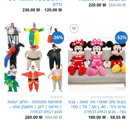
גדלים
המחיר
המחיר
220.00
₪
260.00
₪
המקורי
הנוכחי
טווח
230.00
₪
–
120.00
₪
היה:
הוא:
מחירים:
220.00 ₪.
260.00 ₪.
עד
26%-
52%-
צעצועים ומשחקים חינוכיים
תחפושות
בובות מיקי מאוס / מיני מאוס – צבעי
תחפושת מתנפחת – מלאך המוות
אדום ורוד – 40 | 60 | 70 | 100
| פיראט | ליצן | מתאבק סומו –
סמ’ – מגוון דגמים לבחירה
מגוון דגמים לבחירה
טווח
המחיר
המחיר
260.00
₪
350.00
₪
180.00
₪
–
58.55
₪
מחירים:
המקורי
הנוכחי
היה:
הוא:
עד
350.00 ₪.
260.00 ₪.