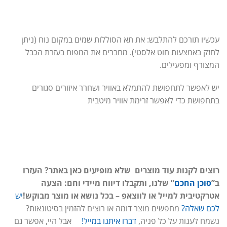
עכשיו תורכם להתלבש: את תא הסוללות שמים במקום נוח (ניתן
לחזק באמצעות חוט אלסטי). מחברים את המפוח בעזרת הכבל
המצורף ומפעילים.
יש לאפשר לתחפושת להתמלא באוויר ושחרר איזורים סגורים
בתחפושת כדי לאפשר זרימת אוויר מיטבית
רוצים לקנות עוד מוצרים שלא מופיעים כאן באתר? העזרו
ב”
סוכן החכם
” שלנו, ותקבלו דיווח מיידי וחם: הצעה
אטרקטיבית למייל או לווצאפ – בכל נושא או מוצר מבוקש!
יש
לכם שאלה?
מחפשים מוצר דומה או רוצים להזמין בסיטונאות?
נשמח לענות על כל פניה,
דברו איתנו במייל!
אבל היי, אפשר גם