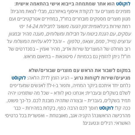
לוקו0ט
הוא אתר שמתמחה בייבוא אישי בהתאמה אישית
:
מזמינים מוצרים עד לנקודת איסוף באיזורכם, מבלי לצאת מהבית!
מגוון מוצרים מספקים מובחרים בחו”ל, במחירים אטרקטיביים ועם
רמת שירות בינלאומית:
זמן הגעה משוער לחבילות 14-24 ימי
עסקים, עם הגנת ביטוח על חבילות ומשלוחים, מענה מהיר ובמגוון
ערוצים (מייל, סמס, ווצאפ, טלפון) – והכל ללא עלויות המשלוח
על
רוב מוחלט של המוצרים! שירות אדיב, מהיר ואמין – בסנדרטים של
חו”ל! ניתן להזמין גם בכמויות / סיטונאות – בתיאום מראש.
במקום לשבור את הראש עם מוצרים שבורים/שלא
מגיעים/שירות לקוחות גרוע
– הגיע הזמן לדלג הלאה:
לוקו0ט
נלחם יחד איתכם ביוקר המחיה, ותפור ב-ו-ל!! לאנשים שמעדיפים
לשלם בשקלים ובעברית: אנחנו כאן לוודא – שכל מה שתזמינו יהיה
תמיד בשקלים, בעברית – ובצורה שתהיה מובנת לכם. כל-כך פשוט,
ככה קל!
לוקו0ט
חוסך לכם הרבה כסף, בקלות במהירות – כבר
מהרכישה הראשונה! הקניה אגב, מאובטחת – ואפשרית בכל כרטיסי
האשראי: רגילים ונטענים!