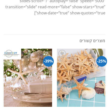
slides-scroll=”1″ autoplay=”false” speed=”5000″
transition=”slide” read-more=”false” show-stars=”true”
show-date=”true” show-quotes=”true”]
מוצרים קשורים
39%-
25%-