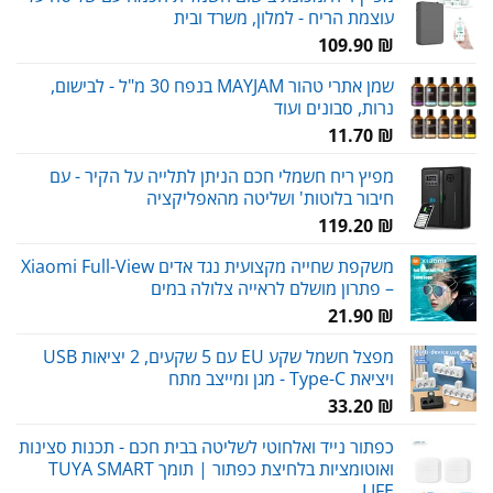
עוצמת הריח - למלון, משרד ובית
109.90
₪
שמן אתרי טהור MAYJAM בנפח 30 מ"ל - לבישום,
נרות, סבונים ועוד
11.70
₪
מפיץ ריח חשמלי חכם הניתן לתלייה על הקיר - עם
חיבור בלוטות' ושליטה מהאפליקציה
119.20
₪
משקפת שחייה מקצועית נגד אדים Xiaomi Full-View
– פתרון מושלם לראייה צלולה במים
21.90
₪
מפצל חשמל שקע EU עם 5 שקעים, 2 יציאות USB
ויציאת Type-C - מגן ומייצב מתח
33.20
₪
כפתור נייד ואלחוטי לשליטה בבית חכם - תכנות סצינות
ואוטומציות בלחיצת כפתור | תומך TUYA SMART
LIFE