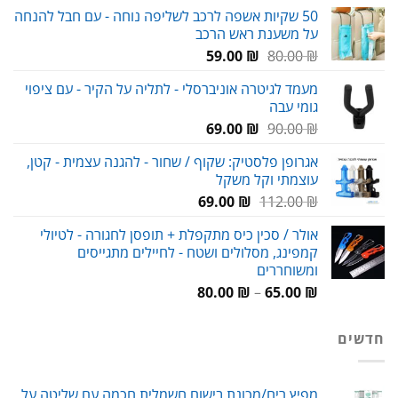
50 שקיות אשפה לרכב לשליפה נוחה - עם חבל להנחה
על משענת ראש הרכב
המחיר
המחיר
59.00
₪
80.00
₪
המקורי
הנוכחי
מעמד לגיטרה אוניברסלי - לתליה על הקיר - עם ציפוי
היה:
הוא:
גומי עבה
59.00 ₪.
80.00 ₪.
המחיר
המחיר
69.00
₪
90.00
₪
המקורי
הנוכחי
אגרופן פלסטיק: שקוף / שחור - להגנה עצמית - קטן,
היה:
הוא:
עוצמתי וקל משקל
69.00 ₪.
90.00 ₪.
המחיר
המחיר
69.00
₪
112.00
₪
המקורי
הנוכחי
אולר / סכין כיס מתקפלת + תופסן לחגורה - לטיולי
היה:
הוא:
קמפינג, מסלולים ושטח - לחיילים מתגייסים
69.00 ₪.
112.00 ₪.
ומשוחררים
טווח
80.00
₪
–
65.00
₪
מחירים:
חדשים
עד
מפיץ ריח/מכונת בישום חשמלית חכמה עם שליטה על