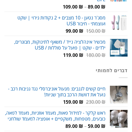
טווח
109.00
₪
–
89.00
₪
מחירים:
מסג'ר נטען - 10 מצבים + 2 נקודות גירוי | שקט
ועוצמתי - חיבור USB
עד
המחיר
המחיר
99.00
₪
150.00
₪
המקורי
הנוכחי
מכשיר אינהלציה נייד / משאף לתינוקות, מבוגרים,
היה:
הוא:
ילדים - שקט | פועל על סוללות / USB
99.00 ₪.
150.00 ₪.
המחיר
המחיר
119.00
₪
180.00
₪
המקורי
הנוכחי
היה:
הוא:
דברים לחמותי
119.00 ₪.
180.00 ₪.
חיים קשים לגנבים: מנעול אוניברסלי נגד גניבות רכב -
נועל את דוושת הרכב בתוך שניות!
המחיר
המחיר
159.00
₪
230.00
₪
המקורי
הנוכחי
ראש קלקר - למידול פאות, מעמד אוזניות, מעמד לפאה,
היה:
הוא:
כובעים, מטפחות, משקפיים + אופציה למעמד שולחני
159.00 ₪.
230.00 ₪.
טווח
89.00
₪
–
59.00
₪