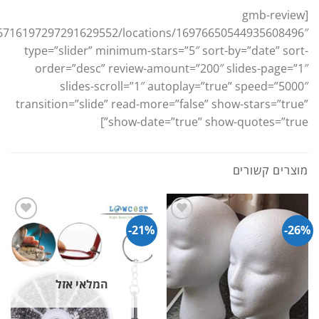
[gmb-review
16716197297291629552/locations/16976650544935608496″
type=”slider” minimum-stars=”5″ sort-by=”date” sort-
order=”desc” review-amount=”200″ slides-page=”1″
slides-scroll=”1″ autoplay=”true” speed=”5000″
transition=”slide” read-more=”false” show-stars=”true”
show-date=”true” show-quotes=”true”]
מוצרים קשורים
21%-
26%-
המלאי אזל