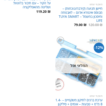
על הקיר – עם חיבור בלוטות’
משקפי שמש
ושליטה מהאפליקציה
חיישן תנועה (קירבה/נוכחות) –
119.20
₪
מבוסס אינפרא אדום – לאבטחה
וחיסכון בחשמל – TUYA SMART
LIFE
המחיר
המחיר
79.00
₪
120.00
₪
המקורי
הנוכחי
היה:
הוא:
79.00 ₪.
120.00 ₪.
12%-
המלאי אזל
משקפי שמש
ערכת ברגים לתיקון משקפיים – 1.4-
8 מ”מ + טבעות – אומים + סיליקון