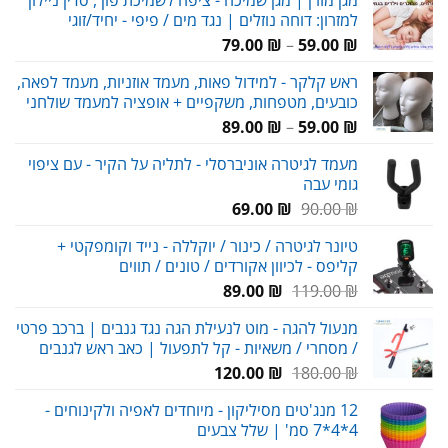
למזרון: דוחה נוזלים | נגד מים / פיפי - יחיד/זוגי
טווח
79.00
₪
–
59.00
₪
מחירים:
ראש קלקר - למידול פאות, מעמד אוזניות, מעמד לפאה,
כובעים, מטפחות, משקפיים + אופציה למעמד שולחני
עד
טווח
89.00
₪
–
59.00
₪
מחירים:
מעמד לגיטרה אוניברסלי - לתליה על הקיר - עם ציפוי
גומי עבה
עד
המחיר
המחיר
69.00
₪
90.00
₪
המקורי
הנוכחי
טיונר לגיטרה / כינור / יוקללה - נייד וקומפקטי +
היה:
הוא:
קליפס - לכיוון אקורדים / טונים / תווים
69.00 ₪.
90.00 ₪.
המחיר
המחיר
89.00
₪
119.00
₪
המקורי
הנוכחי
מנעול להגה - מוט לנעילת הגה נגד גנבים | ברכב פרטי
היה:
הוא:
/ מסחרי / משאיות - קל לתפעול | כאב ראש לגנבים
89.00 ₪.
119.00 ₪.
המחיר
המחיר
120.00
₪
180.00
₪
המקורי
הנוכחי
12 מנג'טים מסיליקון - מיוחדים לאפיה ולקינוחים -
היה:
הוא:
4*4*7 סמ' | שלל צבעים
120.00 ₪.
180.00 ₪.