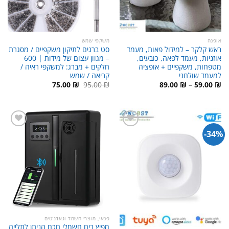
אופנה
משקפי שמש
ראש קלקר – למידול פאות, מעמד
סט ברגים לתיקון משקפיים / מסגרת
אוזניות, מעמד לפאה, כובעים,
– מגוון עצום של מידות | 600
מטפחות, משקפיים + אופציה
חלקים + מברג: למשקפי ראיה /
למעמד שולחני
קריאה / שמש
טווח
המחיר
המחיר
75.00
₪
95.00
₪
89.00
₪
–
59.00
₪
מחירים:
המקורי
הנוכחי
היה:
הוא:
עד
95.00 ₪.
75.00 ₪.
34%-
פנאי, מוצרי חשמל וגאדג'טים
מפיץ ריח חשמלי חכם הניתן לתלייה