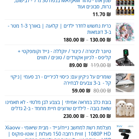
שמן אתרי טהור MAYJAM בנפח 30 מ"ל - לבישום,
נרות, סבונים ועוד
11.70
₪
כרית נחשוש לחדר ילדים | קלועה | באורך 1-3 מטר -
ב-3 דוגמאות
טווח
180.00
₪
–
130.00
₪
מחירים:
טיונר לגיטרה / כינור / יוקללה - נייד וקומפקטי +
קליפס - לכיוון אקורדים / טונים / תווים
עד
המחיר
המחיר
89.00
₪
119.00
₪
המקורי
הנוכחי
שומרים על ניקיון עם: כיסוי לכיריים - רב פעמי |ניקוי
היה:
הוא:
קל - ב-3 צבעים לבחירה
89.00 ₪.
119.00 ₪.
המחיר
המחיר
59.00
₪
80.00
₪
המקורי
הנוכחי
בובת כלב במראה אמיתי | בצבע לבן מלטזי - לא תאמינו
היה:
הוא:
שזאת בובה - לילדים שרוצים חיית מחמד - ב-2 גדלים
59.00 ₪.
80.00 ₪.
טווח
230.00
₪
–
120.00
₪
מחירים:
מצלמת רשת למחשב נייח/נייד - מבית שיאומי Xiaovv -
1080P HD | זווית רחבה 150 מעלות | אוטו-פוקוס |
עד