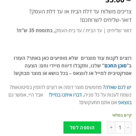
צריכים משלוח עד דלת הבית או עד דלת העסק?
דואר-שליחים לשרותכם!
דואר שליחים | עד הבית / עד בית-העסק
, בתוספת 35 ש”ח!
רוצים לקנות עוד מוצרים שלא מופיעים כאן באתר? העזרו
ב”
סוכן החכם
” שלנו, ותקבלו דיווח מיידי וחם: הצעה
אטרקטיבית למייל או לווצאפ – בכל נושא או מוצר מבוקש!
יש לכם שאלה?
מחפשים מוצר דומה או רוצים להזמין בסיטונאות?
נשמח לענות על כל פניה,
דברו איתנו במייל!
אבל היי, אפשר גם
בווצאפ
אם אתם מתעקשים!
קיים במלאי
כמות של דואר שליחים | עד הבית / עד בית-העסק
הוספה לסל