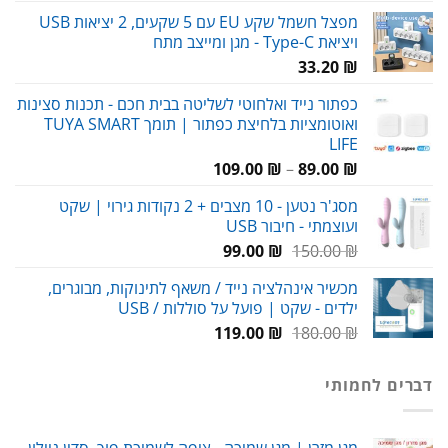
מפצל חשמל שקע EU עם 5 שקעים, 2 יציאות USB
ויציאת Type-C - מגן ומייצב מתח
33.20
₪
כפתור נייד ואלחוטי לשליטה בבית חכם - תכנות סצינות
ואוטומציות בלחיצת כפתור | תומך TUYA SMART
LIFE
טווח
109.00
₪
–
89.00
₪
מחירים:
מסג'ר נטען - 10 מצבים + 2 נקודות גירוי | שקט
ועוצמתי - חיבור USB
עד
המחיר
המחיר
99.00
₪
150.00
₪
המקורי
הנוכחי
מכשיר אינהלציה נייד / משאף לתינוקות, מבוגרים,
היה:
הוא:
ילדים - שקט | פועל על סוללות / USB
99.00 ₪.
150.00 ₪.
המחיר
המחיר
119.00
₪
180.00
₪
המקורי
הנוכחי
היה:
הוא:
דברים לחמותי
119.00 ₪.
180.00 ₪.
מגן מזרן | מגן שמיכה - ציפה לשמיכת פוך, סדין ניילון