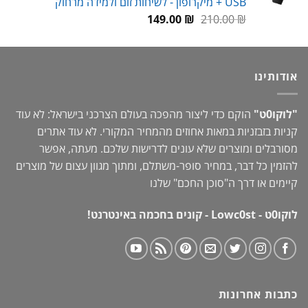
USB + מיקרופון - לשיחות זום ולמידה מרחוק
המחיר
המחיר
149.00
₪
210.00
₪
המקורי
הנוכחי
היה:
הוא:
149.00 ₪.
210.00 ₪.
אודותינו
"לוקו0ט"
הוקם כדי ליצור מהפכה בעולם הצרכני בישראל: לא עוד
קניות בזבזניות במאות אחוזים מהמחיר המקורי. לא עוד אתרים
מסורבלים ומוצרים שלא עונים לדרישות שלכם. מעתה, אפשר
להזמין כל דבר, במחיר סופר-משתלם, ומתוך מגוון עצום של מוצרים
קיימים או דרך ה"
סוכן החכם
" שלנו
לוקו0ט - Lowc0st - קונים בחכמה באינטרנט!
כתבות אחרונות