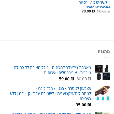
| לשימוש ביתי, חנויות
ואופטימיטריסטים
המחיר
המחיר
79.00
₪
90.00
₪
המקורי
הנוכחי
היה:
הוא:
79.00 ₪.
90.00 ₪.
מתנות
מאפרת צילינדר למכונית - כולל תאורת לד כחולה
מובנית - אוניברסלית ואיכותית
המחיר
המחיר
59.00
₪
80.00
₪
המקורי
הנוכחי
אצבעון לגיטרה / בנג'ו / מנדולינה -
היה:
הוא:
למתחילים/מקצוענים - לשמירה על דיוק | לנגן ללא
59.00 ₪.
80.00 ₪.
כאבים!
35.00
₪