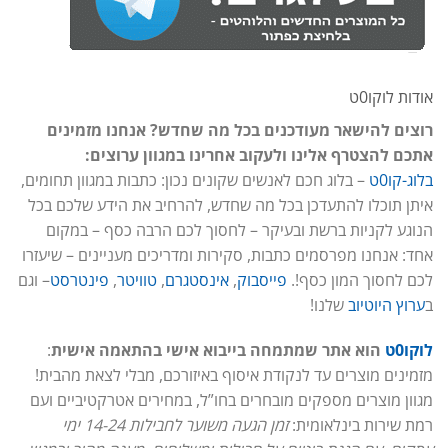
אודות לוקו0ט
רוצים להישאר מעודכנים בכל מה שחדש? אנחנו מזמינים
אתכם להצטרף אלינו ולעקוב אחרינו במגוון ערוצים:
בלוג-קו0ט
– בלוג חכם לאנשים שקונים נכון: כתבות במגוון תחומים,
איתן תוכלו להתעדכן בכל מה שחדש, להרחיב את הידע שלכם בכל
הנוגע לקניות ברשת ובעיקר – לחסוך לכם הרבה כסף – במקום
אחד: אנחנו מפרסמים כתבות, סקירות ומדריכים מעניינים – שיעזרו
לכם לחסוך המון כסף!.
פייסבוק
,
אינסטגרם
,
טוויטר
,
פינטרסט
– וגם
ב
ערוץ היוטיוב
שלנו!
לוקו0ט
הוא אתר שמתמחה בייבוא אישי בהתאמה אישית
:
מזמינים מוצרים עד לנקודת איסוף באיזורכם, מבלי לצאת מהבית!
מגוון מוצרים מספקים מובחרים בחו”ל, במחירים אטרקטיביים ועם
רמת שירות בינלאומית:
זמן הגעה משוער לחבילות 14-24 ימי