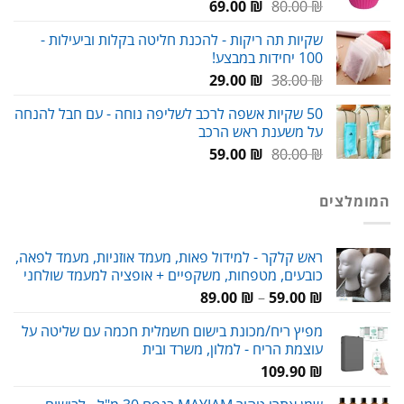
המחיר
המחיר
69.00
₪
80.00
₪
המקורי
הנוכחי
שקיות תה ריקות - להכנת חליטה בקלות וביעילות -
היה:
הוא:
100 יחידות במבצע!
69.00 ₪.
80.00 ₪.
המחיר
המחיר
29.00
₪
38.00
₪
המקורי
הנוכחי
50 שקיות אשפה לרכב לשליפה נוחה - עם חבל להנחה
היה:
הוא:
על משענת ראש הרכב
29.00 ₪.
38.00 ₪.
המחיר
המחיר
59.00
₪
80.00
₪
המקורי
הנוכחי
היה:
הוא:
המומלצים
59.00 ₪.
80.00 ₪.
ראש קלקר - למידול פאות, מעמד אוזניות, מעמד לפאה,
כובעים, מטפחות, משקפיים + אופציה למעמד שולחני
טווח
89.00
₪
–
59.00
₪
מחירים:
מפיץ ריח/מכונת בישום חשמלית חכמה עם שליטה על
עוצמת הריח - למלון, משרד ובית
עד
109.90
₪