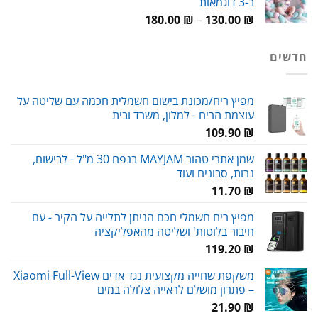
ב-3 דוגמאות
עד
טווח
180.00
₪
–
130.00
₪
מחירים:
חדשים
עד
מפיץ ריח/מכונת בישום חשמלית חכמה עם שליטה על
עוצמת הריח - למלון, משרד ובית
109.90
₪
שמן אתרי טהור MAYJAM בנפח 30 מ"ל - לבישום,
נרות, סבונים ועוד
11.70
₪
מפיץ ריח חשמלי חכם הניתן לתלייה על הקיר - עם
חיבור בלוטות' ושליטה מהאפליקציה
119.20
₪
משקפת שחייה מקצועית נגד אדים Xiaomi Full-View
– פתרון מושלם לראייה צלולה במים
21.90
₪