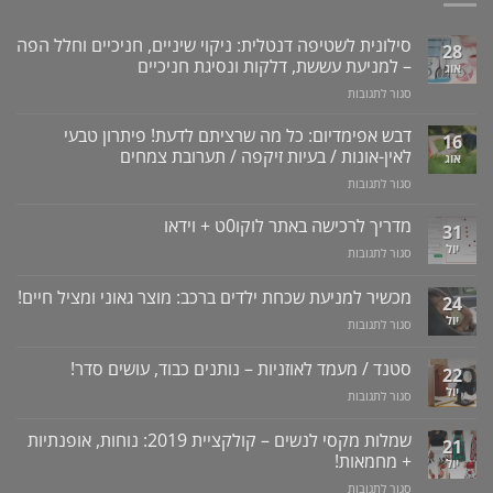
סילונית לשטיפה דנטלית: ניקוי שיניים, חניכיים וחלל הפה
28
– למניעת עששת, דלקות ונסיגת חניכיים
אוג
על
סגור לתגובות
סילונית
לשטיפה
דבש אפימדיום: כל מה שרציתם לדעת! פיתרון טבעי
16
דנטלית:
לאין-אונות / בעיות זיקפה / תערובת צמחים
אוג
ניקוי
על
סגור לתגובות
שיניים,
דבש
חניכיים
אפימדיום:
מדריך לרכישה באתר לוקו0ט + וידאו
וחלל
31
כל
הפה
יול
על
סגור לתגובות
מה
–
מדריך
שרציתם
למניעת
לרכישה
מכשיר למניעת שכחת ילדים ברכב: מוצר גאוני ומציל חיים!
לדעת!
עששת,
24
באתר
פיתרון
דלקות
יול
על
סגור לתגובות
לוקו0ט
טבעי
ונסיגת
מכשיר
+
לאין-אונות
חניכיים
למניעת
וידאו
סטנד / מעמד לאוזניות – נותנים כבוד, עושים סדר!
/
22
שכחת
בעיות
יול
על
סגור לתגובות
ילדים
זיקפה
סטנד
ברכב:
/
/
מוצר
שמלות מקסי לנשים – קולקציית 2019: נוחות, אופנתיות
21
תערובת
מעמד
גאוני
+ מחמאות!
יול
צמחים
לאוזניות
ומציל
על
סגור לתגובות
–
חיים!