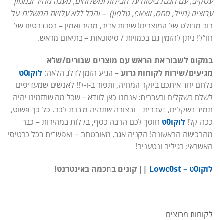
עסקים, עם הגנת ביטוח על חבילות ומשלוחים, מענה מהיר ובמגוון
ערוצים (מייל, סמס, ווצאפ, טלפון) – והכל ללא עלויות המשלוח
על
רוב מוחלט של המוצרים! שירות אדיב, מהיר ואמין – בסנדרטים של
חו”ל! ניתן להזמין גם בכמויות / סיטונאות – בתיאום מראש.
במקום לשבור את הראש עם מוצרים שבורים/שלא
מגיעים/שירות לקוחות גרוע
– הגיע הזמן לדלג הלאה:
לוקו0ט
נלחם יחד איתכם ביוקר המחיה, ותפור ב-ו-ל!! לאנשים שמעדיפים
לשלם בשקלים ובעברית: אנחנו כאן לוודא – שכל מה שתזמינו יהיה
תמיד בשקלים, בעברית – ובצורה שתהיה מובנת לכם. כל-כך פשוט,
ככה קל!
לוקו0ט
חוסך לכם הרבה כסף, בקלות במהירות – כבר
מהרכישה הראשונה! הקניה אגב, מאובטחת – ואפשרית בכל כרטיסי
האשראי: רגילים ונטענים!
לוקו0ט – Lowc0st
|| קונים בחכמה באינטרנט!
לקוחות מרוצים