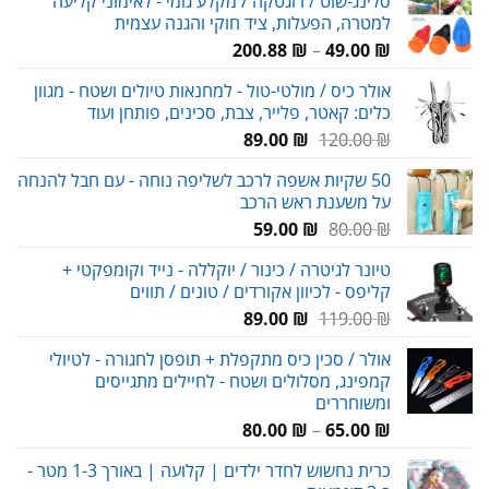
סלינג-שוט / רוגטקה / מקלע גומי - לאימוני קליעה
למטרה, הפעלות, ציד חוקי והגנה עצמית
טווח
200.88
₪
–
49.00
₪
מחירים:
אולר כיס / מולטי-טול - למחנאות טיולים ושטח - מגוון
כלים: קאטר, פלייר, צבת, סכינים, פותחן ועוד
עד
המחיר
המחיר
89.00
₪
120.00
₪
המקורי
הנוכחי
50 שקיות אשפה לרכב לשליפה נוחה - עם חבל להנחה
היה:
הוא:
על משענת ראש הרכב
89.00 ₪.
120.00 ₪.
המחיר
המחיר
59.00
₪
80.00
₪
המקורי
הנוכחי
טיונר לגיטרה / כינור / יוקללה - נייד וקומפקטי +
היה:
הוא:
קליפס - לכיוון אקורדים / טונים / תווים
59.00 ₪.
80.00 ₪.
המחיר
המחיר
89.00
₪
119.00
₪
המקורי
הנוכחי
אולר / סכין כיס מתקפלת + תופסן לחגורה - לטיולי
היה:
הוא:
קמפינג, מסלולים ושטח - לחיילים מתגייסים
89.00 ₪.
119.00 ₪.
ומשוחררים
טווח
80.00
₪
–
65.00
₪
מחירים:
כרית נחשוש לחדר ילדים | קלועה | באורך 1-3 מטר -