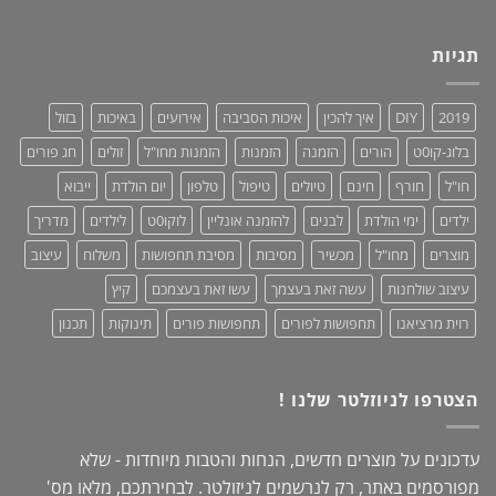
שמלות
נותנים
מקסי
כבוד,
לנשים
תגיות
עושים
–
סדר!
קולקציית
2019:
2019
DIY
איך להכין
איכות הסביבה
אירועים
באיכות
בזול
נוחות,
אופנתיות
בלוג-קו0ט
הורים
הזמנה
הזמנות
הזמנות מחו"ל
זולים
חג פורים
+
מחמאות!
חו"ל
חורף
חינם
טיולים
טיפול
טלפון
יום הולדת
ייבוא
ילדים
ימי הולדת
לבנים
להזמנה אונליין
לוקו0ט
לילדים
מדריך
מוצרים
מחו"ל
מכשיר
מסיבות
מסיבת תחפושות
משלוח
עיצוב
עיצוב שולחנות
עשה זאת בעצמך
עשו זאת בעצמכם
קיץ
רוית מרציאנו
תחפושות לפורים
תחפושות פורים
תינוקות
תכנון
הצטרפו לניוזלטר שלנו !
עדכונים על מוצרים חדשים, הנחות והטבות מיוחדות - שלא
מפורסמים באתר, רק לנרשמים לניזולטר. לבחירתכם, מלאו מס'