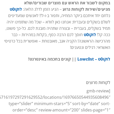
במקום לשבור את הראש עם מוצרים שבורים/שלא
מגיעים/שירות לקוחות גרוע
– הגיע הזמן לדלג הלאה:
לוקו0ט
נלחם יחד איתכם ביוקר המחיה, ותפור ב-ו-ל!! לאנשים שמעדיפים
לשלם בשקלים ובעברית: אנחנו כאן לוודא – שכל מה שתזמינו יהיה
תמיד בשקלים, בעברית – ובצורה שתהיה מובנת לכם. כל-כך פשוט,
ככה קל!
לוקו0ט
חוסך לכם הרבה כסף, בקלות במהירות – כבר
מהרכישה הראשונה! הקניה אגב, מאובטחת – ואפשרית בכל כרטיסי
האשראי: רגילים ונטענים!
לוקו0ט – Lowc0st
|| קונים בחכמה באינטרנט!
לקוחות מרוצים
[gmb-review
16716197297291629552/locations/16976650544935608496″
type=”slider” minimum-stars=”5″ sort-by=”date” sort-
order=”desc” review-amount=”200″ slides-page=”1″