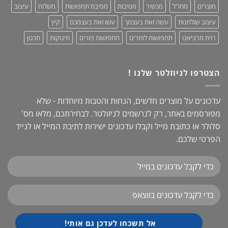
מוצרים
מחו"ל
מכשיר
מסיבות
מסיבת תחפושות
משלוח
עיצוב
עיצוב שולחנות
עשה זאת בעצמך
עשו זאת בעצמכם
קיץ
רוית מרציאנו
תחפושות לפורים
תחפושות פורים
תינוקות
תכנון
הצטרפו לניוזלטר שלנו !
עדכונים על מוצרים חדשים, הנחות והטבות מיוחדות - שלא
מפורסמים באתר, רק לנרשמים לניזולטר. לבחירתכם, מלאו מס'
סלולר או כתובת מייל וקבלו עדכונים ישירות לתיבת המייל או לנייד
הפרטי שלכם.