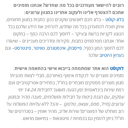
רוצים להישאר מעודכנים בכל מה שחדש? אנחנו מזמינים
אתכם להצטרף אלינו ולעקוב אחרינו במגוון ערוצים:
בלוג-קו0ט
– בלוג חכם לאנשים שקונים נכון: כתבות במגוון תחומים,
איתן תוכלו להתעדכן בכל מה שחדש, להרחיב את הידע שלכם בכל
הנוגע לקניות ברשת ובעיקר – לחסוך לכם הרבה כסף – במקום
אחד: אנחנו מפרסמים כתבות, סקירות ומדריכים מעניינים – שיעזרו
לכם לחסוך המון כסף!.
פייסבוק
,
אינסטגרם
,
טוויטר
,
פינטרסט
– וגם
ב
ערוץ היוטיוב
שלנו!
לוקו0ט
הוא אתר שמתמחה בייבוא אישי בהתאמה אישית
:
מזמינים מוצרים עד לנקודת איסוף באיזורכם, מבלי לצאת מהבית!
מגוון מוצרים מספקים מובחרים בחו”ל, במחירים אטרקטיביים ועם
רמת שירות בינלאומית:
זמן הגעה משוער לחבילות 14-24 ימי
עסקים, עם הגנת ביטוח על חבילות ומשלוחים, מענה מהיר ובמגוון
ערוצים (מייל, סמס, ווצאפ, טלפון) – והכל ללא עלויות המשלוח
על
רוב מוחלט של המוצרים! שירות אדיב, מהיר ואמין – בסנדרטים של
חו”ל! ניתן להזמין גם בכמויות / סיטונאות – בתיאום מראש.