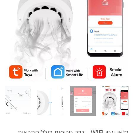
גלאי עשן WIFI – נגד שריפות כולל התראות –