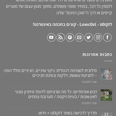
להזמין כל דבר, במחיר סופר-משתלם, ומתוך מגוון עצום של מוצרים
קיימים או דרך ה"
סוכן החכם
" שלנו
לוקו0ט - Lowc0st - קונים בחכמה באינטרנט!
כתבות אחרונות
סילונית לשטיפה דנטלית: ניקוי שיניים, חניכיים וחלל הפה
28
– למניעת עששת, דלקות ונסיגת חניכיים
אוג
על
סגור לתגובות
סילונית
לשטיפה
דבש אפימדיום: כל מה שרציתם לדעת! פיתרון טבעי
16
דנטלית:
לאין-אונות / בעיות זיקפה / תערובת צמחים
אוג
ניקוי
על
סגור לתגובות
שיניים,
דבש
חניכיים
אפימדיום:
מדריך לרכישה באתר לוקו0ט + וידאו
וחלל
31
כל