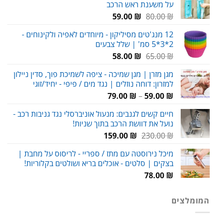
על משענת ראש הרכב
עד
המחיר
המחיר
59.00
₪
80.00
₪
המקורי
הנוכחי
12 מנג'טים מסיליקון - מיוחדים לאפיה ולקינוחים -
היה:
הוא:
2*3*5 סמ' | שלל צבעים
59.00 ₪.
80.00 ₪.
המחיר
המחיר
58.00
₪
65.00
₪
המקורי
הנוכחי
מגן מזרן | מגן שמיכה - ציפה לשמיכת פוך, סדין ניילון
היה:
הוא:
למזרון: דוחה נוזלים | נגד מים / פיפי - יחיד/זוגי
58.00 ₪.
65.00 ₪.
טווח
79.00
₪
–
59.00
₪
מחירים:
חיים קשים לגנבים: מנעול אוניברסלי נגד גניבות רכב -
נועל את דוושת הרכב בתוך שניות!
עד
המחיר
המחיר
159.00
₪
230.00
₪
המקורי
הנוכחי
מיכל נירוסטה עם מתז / ספריי - לריסוס על מחבת |
היה:
הוא:
בצקים | סלטים - אוכלים בריא ושולטים בקלוריות!
159.00 ₪.
230.00 ₪.
78.00
₪
המומלצים