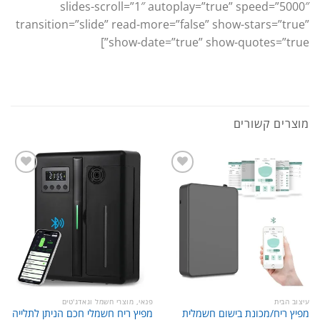
slides-scroll=”1″ autoplay=”true” speed=”5000″
transition=”slide” read-more=”false” show-stars=”true”
show-date=”true” show-quotes=”true”]
מוצרים קשורים
עיצוב הבית
פנאי, מוצרי חשמל וגאדג'טים
מפיץ ריח/מכונת בישום חשמלית
מפיץ ריח חשמלי חכם הניתן לתלייה