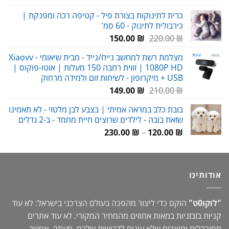
מחירים:
כרית לתינוקות בצורת פיל - קטיפה רכה ומפנקת |
כירבולית לתינוק - 60 סמ'
עד
המחיר
המחיר
150.00
₪
220.00
₪
המקורי
הנוכחי
מצלמת רשת למחשב נייח/נייד - מבית שיאומי Xiaovv -
היה:
הוא:
1080P HD | זווית רחבה 150 מעלות | אוטו-פוקוס |
150.00 ₪.
220.00 ₪.
USB + מיקרופון - לשיחות זום ולמידה מרחוק
המחיר
המחיר
149.00
₪
210.00
₪
המקורי
הנוכחי
בובת כלב במראה אמיתי | בצבע לבן מלטזי - לא תאמינו
היה:
הוא:
שזאת בובה - לילדים שרוצים חיית מחמד - ב-2 גדלים
149.00 ₪.
210.00 ₪.
טווח
230.00
₪
–
120.00
₪
מחירים:
עד
אודותינו
"לוקו0ט"
הוקם כדי ליצור מהפכה בעולם הצרכני בישראל: לא עוד
קניות בזבזניות במאות אחוזים מהמחיר המקורי. לא עוד אתרים
מסורבלים ומוצרים שלא עונים לדרישות שלכם. מעתה, אפשר