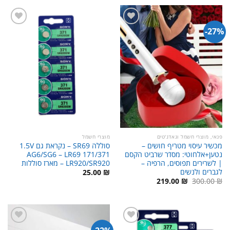
35.00 ₪.
59.00 ₪.
27%-
פנאי, מוצרי חשמל וגאדג'טים
מוצרי חשמל
מכשיר עיסוי מטריף חושים –
סוללה SR69 – נקראת גם 1.5V
נטען+אלחוטי: מסז’ר שרביט הקסם
AG6/SG6 – LR69 171/371
| לשרירים תפוסים, הרפיה –
LR920/SR920 – מארז סוללות
לגברים ולנשים
25.00
₪
המחיר
המחיר
219.00
₪
300.00
₪
המקורי
הנוכחי
היה:
הוא:
219.00 ₪.
300.00 ₪.