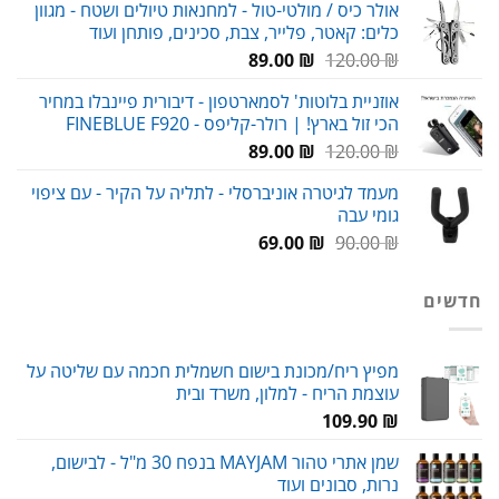
אולר כיס / מולטי-טול - למחנאות טיולים ושטח - מגוון
היה:
הוא:
כלים: קאטר, פלייר, צבת, סכינים, פותחן ועוד
98.00 ₪.
120.00 ₪.
המחיר
המחיר
89.00
₪
120.00
₪
המקורי
הנוכחי
אוזניית בלוטות' לסמארטפון - דיבורית פיינבלו במחיר
היה:
הוא:
הכי זול בארץ! | רולר-קליפס - FINEBLUE F920
89.00 ₪.
120.00 ₪.
המחיר
המחיר
89.00
₪
120.00
₪
המקורי
הנוכחי
מעמד לגיטרה אוניברסלי - לתליה על הקיר - עם ציפוי
היה:
הוא:
גומי עבה
89.00 ₪.
120.00 ₪.
המחיר
המחיר
69.00
₪
90.00
₪
המקורי
הנוכחי
היה:
הוא:
חדשים
69.00 ₪.
90.00 ₪.
מפיץ ריח/מכונת בישום חשמלית חכמה עם שליטה על
עוצמת הריח - למלון, משרד ובית
109.90
₪
שמן אתרי טהור MAYJAM בנפח 30 מ"ל - לבישום,
נרות, סבונים ועוד