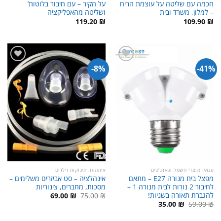
חכמה עם שליטה על עוצמת הריח
על הקיר – עם חיבור בלוטות’
– למלון, משרד ובית
ושליטה מהאפליקציה
119.20
₪
109.90
₪
8%-
41%-
פנאי, מוצרי חשמל וגאדג'טים
אימהות, תינוקות וילדים
מפצל בית מנורה E27 – מתאם
אינהלציה – סט אביזרים משלימים –
לחיבור 2 נורות לבית מנורה 1 –
מסכות, מחברים, צינוריות
להגברת תאורה בשניות!
המחיר
המחיר
69.00
₪
75.00
₪
המקורי
הנוכחי
המחיר
המחיר
35.00
₪
59.00
₪
היה:
הוא:
המקורי
הנוכחי
69.00 ₪.
75.00 ₪.
היה:
הוא: