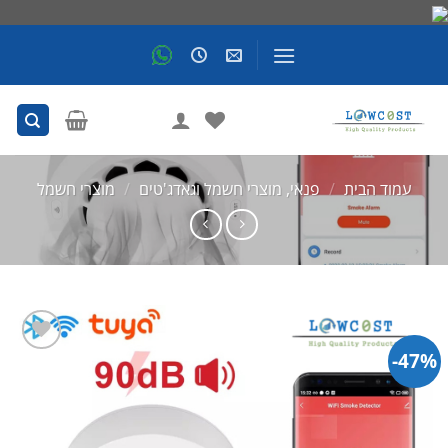
Skip
to
content
עמוד הבית
/
פנאי, מוצרי חשמל וגאדג'טים
/
מוצרי חשמל
47%-