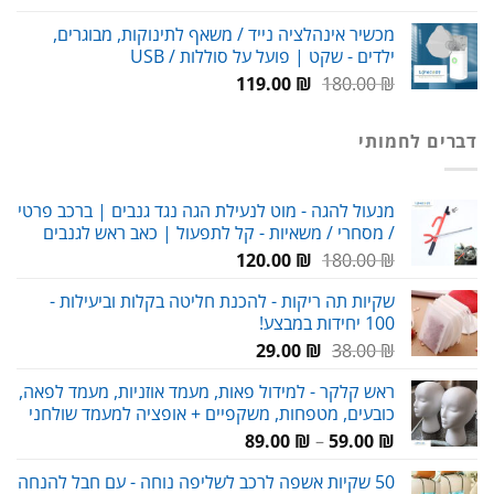
המקורי
הנוכחי
מכשיר אינהלציה נייד / משאף לתינוקות, מבוגרים,
היה:
הוא:
ילדים - שקט | פועל על סוללות / USB
99.00 ₪.
150.00 ₪.
המחיר
המחיר
119.00
₪
180.00
₪
המקורי
הנוכחי
היה:
הוא:
דברים לחמותי
119.00 ₪.
180.00 ₪.
מנעול להגה - מוט לנעילת הגה נגד גנבים | ברכב פרטי
/ מסחרי / משאיות - קל לתפעול | כאב ראש לגנבים
המחיר
המחיר
120.00
₪
180.00
₪
המקורי
הנוכחי
שקיות תה ריקות - להכנת חליטה בקלות וביעילות -
היה:
הוא:
100 יחידות במבצע!
120.00 ₪.
180.00 ₪.
המחיר
המחיר
29.00
₪
38.00
₪
המקורי
הנוכחי
ראש קלקר - למידול פאות, מעמד אוזניות, מעמד לפאה,
היה:
הוא:
כובעים, מטפחות, משקפיים + אופציה למעמד שולחני
29.00 ₪.
38.00 ₪.
טווח
89.00
₪
–
59.00
₪
מחירים:
50 שקיות אשפה לרכב לשליפה נוחה - עם חבל להנחה