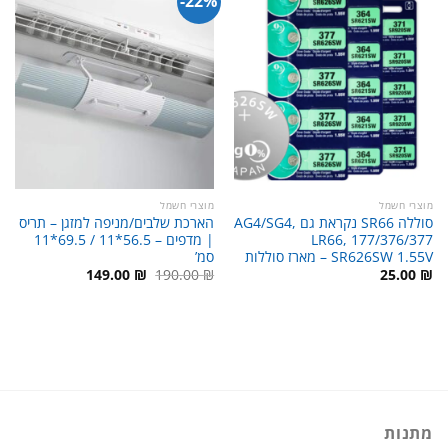
22%-
מוצרי חשמל
מוצרי חשמל
סוללה SR66 נקראת גם AG4/SG4,
הארכת שלבים/מניפה למזגן – תריס
LR66, 177/376/377
| מדפים – 56.5*11 / 69.5*11
SR626SW 1.55V – מארז סוללות
סמ’
המחיר
המחיר
149.00
₪
190.00
₪
25.00
₪
המקורי
הנוכחי
היה:
הוא:
149.00 ₪.
190.00 ₪.
מתנות