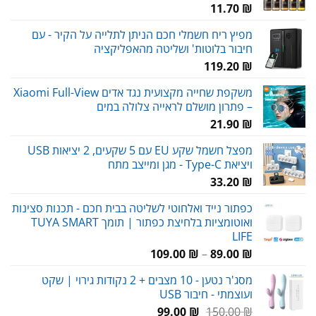
11.70
₪
מפיץ ריח חשמלי חכם הניתן לתלייה על הקיר - עם
חיבור בלוטות' ושליטה מהאפליקציה
119.20
₪
משקפת שחייה מקצועית נגד אדים Xiaomi Full-View
– פתרון מושלם לראייה צלולה במים
21.90
₪
מפצל חשמל שקע EU עם 5 שקעים, 2 יציאות USB
ויציאת Type-C - מגן ומייצב מתח
33.20
₪
כפתור נייד ואלחוטי לשליטה בבית חכם - תכנות סצינות
ואוטומציות בלחיצת כפתור | תומך TUYA SMART
LIFE
טווח
109.00
₪
–
89.00
₪
מחירים:
מסג'ר נטען - 10 מצבים + 2 נקודות גירוי | שקט
ועוצמתי - חיבור USB
עד
המחיר
המחיר
99.00
₪
150.00
₪