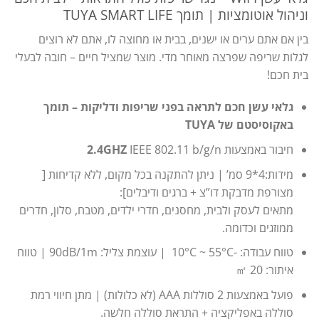
וניהול אוטומציות | תומך TUYA SMART LIFE
בין אם אתם ערים או ישנים, בבית או מחוצה לו, אתם לא רוצים
לגלות שריפה שפרצה מאוחר מדי. מוצר שמציל חיים – חובה לבעלי
בית חכם!
גלאי עשן חכם לתראה בפני שריפות ודליקות – תומך
באקוסיסטם של TUYA
חיבור באמצעות
IEEE 802.11 b/g/n
2.4GHZ
מידות:4*9 סמ’ | ניתן להתקנה בכל מקום, ללא קדיחות [
מצורפת מדבקת דו”צ + ברגים ודיבלים]:
מתאים לעסק ולבית, מחסנים, חדרי ילדים, מטבח, סלון, חדרים
ממוזגים וכדומה.
טווח עבודה: -10°C ~ 55°C | עוצמת צליל: 90dB/1m | טווח
איתור: 20 ㎡
פועל באמצעות 2 סוללות AAA (לא כלולות) | מתן חיווי רמת
סוללה באפליקציה + התראת סוללה חלשה.