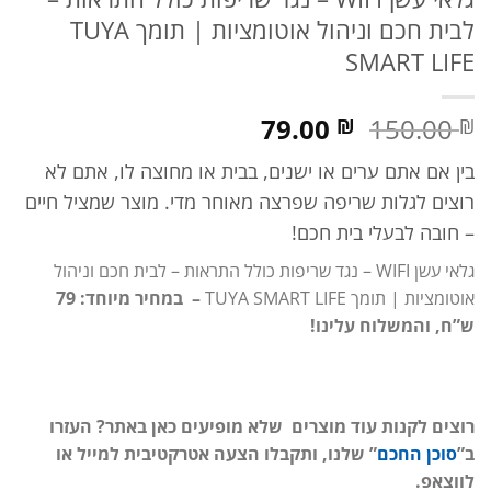
לבית חכם וניהול אוטומציות | תומך TUYA
SMART LIFE
המחיר
המחיר
79.00
150.00
₪
₪
המקורי
הנוכחי
בין אם אתם ערים או ישנים, בבית או מחוצה לו, אתם לא
היה:
הוא:
150.00 ₪.
79.00 ₪.
רוצים לגלות שריפה שפרצה מאוחר מדי. מוצר שמציל חיים
– חובה לבעלי בית חכם!
גלאי עשן WIFI – נגד שריפות כולל התראות – לבית חכם וניהול
אוטומציות | תומך TUYA SMART LIFE
– במחיר מיוחד: 79
ש”ח, והמשלוח עלינו!
רוצים לקנות עוד מוצרים שלא מופיעים כאן באתר? העזרו
ב”
סוכן החכם
” שלנו, ותקבלו הצעה אטרקטיבית למייל או
לווצאפ.