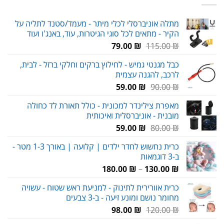
מתלה אוניברסלי לכלי מיתר - מעמד/סטנד לתליה על
הקיר - מתאים לכל סוגי הגיטרות, עוד, באנג'ו ועוד
המחיר
המחיר
79.00
₪
115.00
₪
המקורי
הנוכחי
כבל מגנטי גמיש - לחילוץ ברקים וחלקי ברזל - לבית,
היה:
הוא:
לרכב, להגנה עצמית
79.00 ₪.
115.00 ₪.
המחיר
המחיר
59.00
₪
90.00
₪
המקורי
הנוכחי
מאפרת צילינדר למכונית - כולל תאורת לד כחולה
היה:
הוא:
מובנית - אוניברסלית ואיכותית
59.00 ₪.
90.00 ₪.
המחיר
המחיר
59.00
₪
80.00
₪
המקורי
הנוכחי
כרית נחשוש לחדר ילדים | קלועה | באורך 1-3 מטר -
היה:
הוא:
ב-3 דוגמאות
59.00 ₪.
80.00 ₪.
טווח
180.00
₪
–
130.00
₪
מחירים:
כרית אוורירית לתינוק - למניעת ראש שטוח - עשויה
מחומר נושם ומונע זיעה - ב-3 צבעים
עד
המחיר
המחיר
98.00
₪
120.00
₪
המקורי
הנוכחי