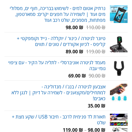
נרתיק אטום למים - לשימוש בבריכה, חוף ים, מסלולי
מים ועוד | לשמירה על חפצים יקרים: סמארטפון,
מפתחות, מסמכים, שלט רכב ועוד
המחיר
המחיר
98.00
₪
110.00
₪
המקורי
הנוכחי
טיונר לגיטרה / כינור / יוקללה - נייד וקומפקטי +
היה:
הוא:
קליפס - לכיוון אקורדים / טונים / תווים
98.00 ₪.
110.00 ₪.
המחיר
המחיר
89.00
₪
119.00
₪
המקורי
הנוכחי
מעמד לגיטרה אוניברסלי - לתליה על הקיר - עם ציפוי
היה:
הוא:
גומי עבה
89.00 ₪.
119.00 ₪.
המחיר
המחיר
69.00
₪
90.00
₪
המקורי
הנוכחי
אצבעון לגיטרה / בנג'ו / מנדולינה -
היה:
הוא:
למתחילים/מקצוענים - לשמירה על דיוק | לנגן ללא
69.00 ₪.
90.00 ₪.
כאבים!
35.00
₪
תאורת לד פנימית לרכב - חיבור USB / שקע מצת +
שלט
טווח
119.00
₪
–
98.00
₪