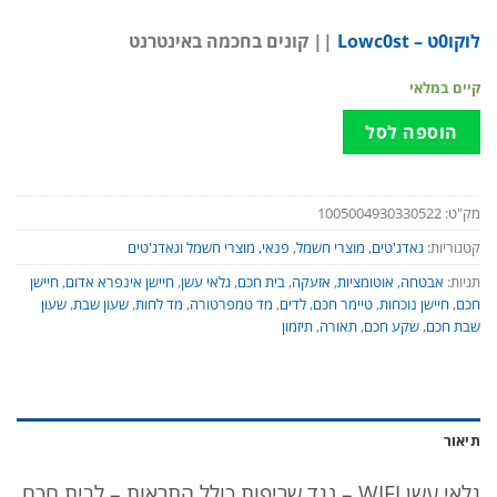
לוקו0ט – Lowc0st
|| קונים בחכמה באינטרנט
קיים במלאי
הוספה לסל
מק"ט:
1005004930330522
קטגוריות:
גאדג'טים
,
מוצרי חשמל
,
פנאי, מוצרי חשמל וגאדג'טים
תגיות:
אבטחה
,
אוטומציות
,
אזעקה
,
בית חכם
,
גלאי עשן
,
חיישן אינפרא אדום
,
חיישן
חכם
,
חיישן נוכחות
,
טיימר חכם
,
לדים
,
מד טמפרטורה
,
מד לחות
,
שעון שבת
,
שעון
שבת חכם
,
שקע חכם
,
תאורה
,
תיזמון
תיאור
גלאי עשן WIFI – נגד שריפות כולל התראות – לבית חכם