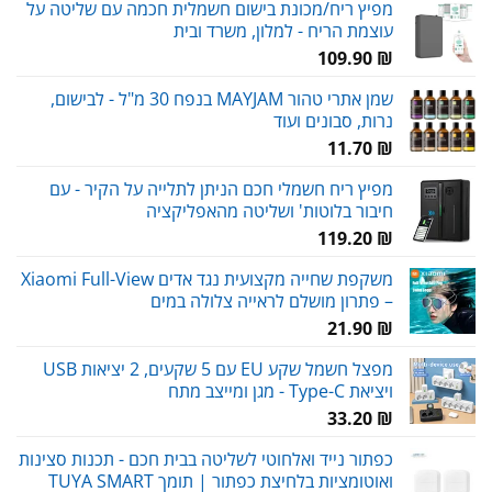
מפיץ ריח/מכונת בישום חשמלית חכמה עם שליטה על
עוצמת הריח - למלון, משרד ובית
109.90
₪
שמן אתרי טהור MAYJAM בנפח 30 מ"ל - לבישום,
נרות, סבונים ועוד
11.70
₪
מפיץ ריח חשמלי חכם הניתן לתלייה על הקיר - עם
חיבור בלוטות' ושליטה מהאפליקציה
119.20
₪
משקפת שחייה מקצועית נגד אדים Xiaomi Full-View
– פתרון מושלם לראייה צלולה במים
21.90
₪
מפצל חשמל שקע EU עם 5 שקעים, 2 יציאות USB
ויציאת Type-C - מגן ומייצב מתח
33.20
₪
כפתור נייד ואלחוטי לשליטה בבית חכם - תכנות סצינות
ואוטומציות בלחיצת כפתור | תומך TUYA SMART