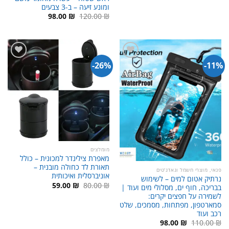
המקורי
הנוכחי
ומונע זיעה – ב-3 צבעים
היה:
הוא:
89.00 ₪.
120.00 ₪.
המחיר
המחיר
98.00
₪
120.00
₪
המקורי
הנוכחי
היה:
הוא:
98.00 ₪.
120.00 ₪.
26%-
11%-
מומלצים
מאפרת צילינדר למכונית – כולל
תאורת לד כחולה מובנית –
פנאי, מוצרי חשמל וגאדג'טים
אוניברסלית ואיכותית
נרתיק אטום למים – לשימוש
המחיר
המחיר
59.00
₪
80.00
₪
בבריכה, חוף ים, מסלולי מים ועוד |
המקורי
הנוכחי
לשמירה על חפצים יקרים:
היה:
הוא:
59.00 ₪.
80.00 ₪.
סמארטפון, מפתחות, מסמכים, שלט
רכב ועוד
המחיר
המחיר
98.00
₪
110.00
₪
המקורי
הנוכחי