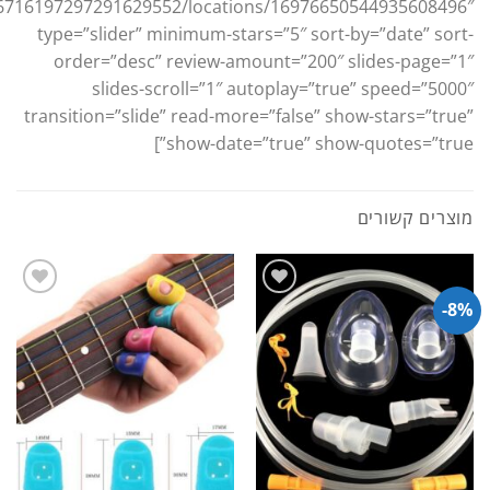
16716197297291629552/locations/16976650544935608496″
type=”slider” minimum-stars=”5″ sort-by=”date” sort-
order=”desc” review-amount=”200″ slides-page=”1″
slides-scroll=”1″ autoplay=”true” speed=”5000″
transition=”slide” read-more=”false” show-stars=”true”
show-date=”true” show-quotes=”true”]
מוצרים קשורים
8%-