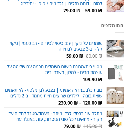
למזרון: דוחה נוזלים | נגד מים / פיפי - יחיד/זוגי
159.00 ₪.
230.00 ₪.
טווח
79.00
₪
–
59.00
₪
מחירים:
המומלצים
עד
שומרים על ניקיון עם: כיסוי לכיריים - רב פעמי |ניקוי
קל - ב-3 צבעים לבחירה
המחיר
המחיר
59.00
₪
80.00
₪
המקורי
הנוכחי
מפיץ ריח/מכונת בישום חשמלית חכמה עם שליטה על
היה:
הוא:
עוצמת הריח - למלון, משרד ובית
59.00 ₪.
80.00 ₪.
109.90
₪
בובת כלב במראה אמיתי | בצבע לבן מלטזי - לא תאמינו
שזאת בובה - לילדים שרוצים חיית מחמד - ב-2 גדלים
טווח
230.00
₪
–
120.00
₪
מחירים:
מתלה אוניברסלי לכלי מיתר - מעמד/סטנד לתליה על
הקיר - מתאים לכל סוגי הגיטרות, עוד, באנג'ו ועוד
עד
המחיר
המחיר
79.00
₪
115.00
₪