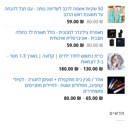
המקורי
הנוכחי
50 שקיות אשפה לרכב לשליפה נוחה - עם חבל להנחה
היה:
הוא:
על משענת ראש הרכב
89.00 ₪.
120.00 ₪.
המחיר
המחיר
59.00
₪
80.00
₪
המקורי
הנוכחי
מאפרת צילינדר למכונית - כולל תאורת לד כחולה
היה:
הוא:
מובנית - אוניברסלית ואיכותית
59.00 ₪.
80.00 ₪.
המחיר
המחיר
59.00
₪
80.00
₪
המקורי
הנוכחי
כרית נחשוש לחדר ילדים | קלועה | באורך 1-3 מטר -
היה:
הוא:
ב-3 דוגמאות
59.00 ₪.
80.00 ₪.
טווח
180.00
₪
–
130.00
₪
מחירים:
אולר / סכין כיס מתקפלת + תופסן לחגורה - לטיולי
קמפינג, מסלולים ושטח - לחיילים מתגייסים
עד
ומשוחררים
טווח
80.00
₪
–
65.00
₪
מחירים:
חדשים
עד