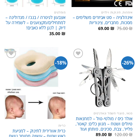
אימהות, תינוקות וילדים
מומלצים
אינהלציה – סט אביזרים משלימים –
אצבעון לגיטרה / בנג’ו / מנדולינה –
מסכות, מחברים, צינוריות
למתחילים/מקצוענים – לשמירה על
דיוק | לנגן ללא כאבים!
המחיר
המחיר
69.00
₪
75.00
₪
המקורי
הנוכחי
35.00
₪
היה:
הוא:
69.00 ₪.
75.00 ₪.
18%-
26%-
פנאי, מוצרי חשמל וגאדג'טים
אולר כיס / מולטי-טול – למחנאות
טיולים ושטח – מגוון כלים: קאטר,
כריות
פלייר, צבת, סכינים, פותחן ועוד
כרית אוורירית לתינוק – למניעת
המחיר
המחיר
89.00
₪
120.00
₪
ראש שטוח – עשויה מחומר נושם