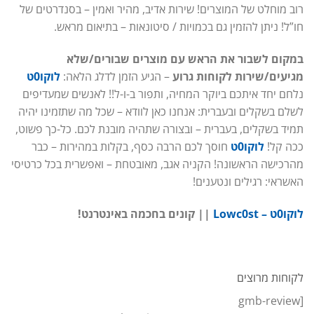
רוב מוחלט של המוצרים! שירות אדיב, מהיר ואמין – בסנדרטים של
חו”ל! ניתן להזמין גם בכמויות / סיטונאות – בתיאום מראש.
במקום לשבור את הראש עם מוצרים שבורים/שלא
מגיעים/שירות לקוחות גרוע
– הגיע הזמן לדלג הלאה:
לוקו0ט
נלחם יחד איתכם ביוקר המחיה, ותפור ב-ו-ל!! לאנשים שמעדיפים
לשלם בשקלים ובעברית: אנחנו כאן לוודא – שכל מה שתזמינו יהיה
תמיד בשקלים, בעברית – ובצורה שתהיה מובנת לכם. כל-כך פשוט,
ככה קל!
לוקו0ט
חוסך לכם הרבה כסף, בקלות במהירות – כבר
מהרכישה הראשונה! הקניה אגב, מאובטחת – ואפשרית בכל כרטיסי
האשראי: רגילים ונטענים!
לוקו0ט – Lowc0st
|| קונים בחכמה באינטרנט!
לקוחות מרוצים
[gmb-review