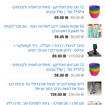
המקורי
הנוכחי
12 מנג'טים מסיליקון - מיוחדים לאפיה ולקינוחים -
היה:
הוא:
4*4*7 סמ' | שלל צבעים
29.00 ₪.
38.00 ₪.
המחיר
המחיר
69.00
₪
80.00
₪
המקורי
הנוכחי
50 שקיות אשפה לרכב לשליפה נוחה - עם חבל להנחה
היה:
הוא:
על משענת ראש הרכב
69.00 ₪.
80.00 ₪.
המחיר
המחיר
59.00
₪
80.00
₪
המקורי
הנוכחי
טיונר לגיטרה / כינור / יוקללה - נייד וקומפקטי +
היה:
הוא:
קליפס - לכיוון אקורדים / טונים / תווים
59.00 ₪.
80.00 ₪.
המחיר
המחיר
89.00
₪
119.00
₪
המקורי
הנוכחי
12 מנג'טים מסיליקון - מיוחדים לאפיה ולקינוחים -
היה:
הוא:
2*3*5 סמ' | שלל צבעים
89.00 ₪.
119.00 ₪.
המחיר
המחיר
58.00
₪
65.00
₪
המקורי
הנוכחי
חיים קשים לגנבים: מנעול אוניברסלי נגד גניבות רכב -
היה:
הוא:
נועל את דוושת הרכב בתוך שניות!
58.00 ₪.
65.00 ₪.
המחיר
המחיר
159.00
₪
230.00
₪
המקורי
הנוכחי
מגן מזרן | מגן שמיכה - ציפה לשמיכת פוך, סדין ניילון
היה:
הוא: