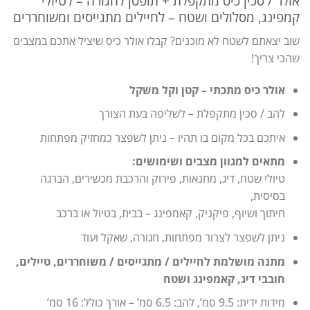
אולר / סכין כיס מתקפלת + תופסן לחגורה – לטיולי
קמפינג, מסלולים ושטח – לחיילים מתגייסים ומשוחררים
שוב יצאתם לשטח לא מוכנים? קבלו אולר כיס שיציל אתכם במצבים
שהכי צריך!
אולר כיס מתכתי – קטן וקל משקל
להב / סכין מתקפלת – לשליפה בעת הצורך
איתכם בכל מקום בו תהיו – ניתן לשפצר כמחזיק מפתחות
מתאים למגוון מצבים ושימושים:
טיולי שטח, דיג, מחנאות, פירוק והרכבת מכשירים, הברגה
בסיסית,
חיתוך ושיוף, פיקניק, קאמפינג – בבית, בטיול או ברכב
ניתן לשפצר לצרור מפתחות, חגורה, שאקל ועוד
מתנה מושלמת לחיילים / מתגייסים / משוחררים, טיילים,
חובבי דיג, קאמפינג ושטח
מידות ידית: 9.5 סמ’, להב: 6.5 סמ’ – אורך כולל: 16 סמ’