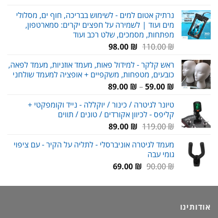
המקורי
הנוכחי
נרתיק אטום למים - לשימוש בבריכה, חוף ים, מסלולי
היה:
הוא:
מים ועוד | לשמירה על חפצים יקרים: סמארטפון,
79.00 ₪.
115.00 ₪.
מפתחות, מסמכים, שלט רכב ועוד
המחיר
המחיר
98.00
₪
110.00
₪
המקורי
הנוכחי
ראש קלקר - למידול פאות, מעמד אוזניות, מעמד לפאה,
היה:
הוא:
כובעים, מטפחות, משקפיים + אופציה למעמד שולחני
98.00 ₪.
110.00 ₪.
טווח
89.00
₪
–
59.00
₪
מחירים:
טיונר לגיטרה / כינור / יוקללה - נייד וקומפקטי +
קליפס - לכיוון אקורדים / טונים / תווים
עד
המחיר
המחיר
89.00
₪
119.00
₪
המקורי
הנוכחי
מעמד לגיטרה אוניברסלי - לתליה על הקיר - עם ציפוי
היה:
הוא:
גומי עבה
89.00 ₪.
119.00 ₪.
המחיר
המחיר
69.00
₪
90.00
₪
המקורי
הנוכחי
היה:
הוא:
69.00 ₪.
90.00 ₪.
אודותינו