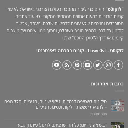
"לוקו0ט"
הוקם כדי ליצור מהפכה בעולם הצרכני בישראל: לא עוד
קניות בזבזניות במאות אחוזים מהמחיר המקורי. לא עוד אתרים
מסורבלים ומוצרים שלא עונים לדרישות שלכם. מעתה, אפשר
להזמין כל דבר, במחיר סופר-משתלם, ומתוך מגוון עצום של מוצרים
קיימים או דרך ה"
סוכן החכם
" שלנו
לוקו0ט - Lowc0st - קונים בחכמה באינטרנט!
כתבות אחרונות
סילונית לשטיפה דנטלית: ניקוי שיניים, חניכיים וחלל הפה
28
– למניעת עששת, דלקות ונסיגת חניכיים
אוג
על
סגור לתגובות
סילונית
לשטיפה
דבש אפימדיום: כל מה שרציתם לדעת! פיתרון טבעי
16