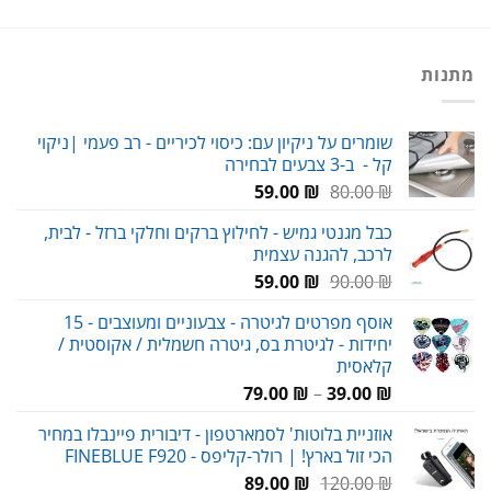
מתנות
שומרים על ניקיון עם: כיסוי לכיריים - רב פעמי |ניקוי
קל - ב-3 צבעים לבחירה
המחיר
המחיר
59.00
₪
80.00
₪
המקורי
הנוכחי
כבל מגנטי גמיש - לחילוץ ברקים וחלקי ברזל - לבית,
היה:
הוא:
לרכב, להגנה עצמית
59.00 ₪.
80.00 ₪.
המחיר
המחיר
59.00
₪
90.00
₪
המקורי
הנוכחי
אוסף מפרטים לגיטרה - צבעוניים ומעוצבים - 15
היה:
הוא:
יחידות - לגיטרת בס, גיטרה חשמלית / אקוסטית /
59.00 ₪.
90.00 ₪.
קלאסית
טווח
79.00
₪
–
39.00
₪
מחירים:
אוזניית בלוטות' לסמארטפון - דיבורית פיינבלו במחיר
הכי זול בארץ! | רולר-קליפס - FINEBLUE F920
עד
המחיר
המחיר
89.00
₪
120.00
₪