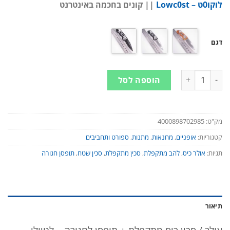
לוקו0ט – Lowc0st
|| קונים בחכמה באינטרנט
דגם
כמות של אולר / סכין כיס מתקפלת + תופסן לחגורה - לטיולי קמפינג, מסל
הוספה לסל
מק"ט:
4000898702985
קטגוריות:
אופניים
,
מחנאות
,
מתנות
,
ספורט ותחביבים
תגיות:
אולר כיס
,
להב מתקפלת
,
סכין מתקפלת
,
סכין שטח
,
תופסן חגורה
תיאור