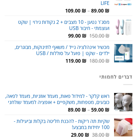
LIFE
טווח
109.00
₪
–
89.00
₪
מחירים:
מסג'ר נטען - 10 מצבים + 2 נקודות גירוי | שקט
ועוצמתי - חיבור USB
עד
המחיר
המחיר
99.00
₪
150.00
₪
המקורי
הנוכחי
מכשיר אינהלציה נייד / משאף לתינוקות, מבוגרים,
היה:
הוא:
ילדים - שקט | פועל על סוללות / USB
99.00 ₪.
150.00 ₪.
המחיר
המחיר
119.00
₪
180.00
₪
המקורי
הנוכחי
היה:
הוא:
דברים לחמותי
119.00 ₪.
180.00 ₪.
ראש קלקר - למידול פאות, מעמד אוזניות, מעמד לפאה,
כובעים, מטפחות, משקפיים + אופציה למעמד שולחני
טווח
89.00
₪
–
59.00
₪
מחירים:
שקיות תה ריקות - להכנת חליטה בקלות וביעילות -
100 יחידות במבצע!
עד
המחיר
המחיר
29.00
₪
38.00
₪