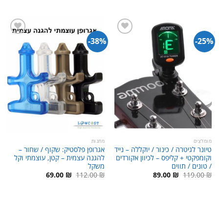
היה:
הוא:
98.00 ₪.
110.00 ₪.
38%-
25%-
מומלצים
מתנות
טיונר לגיטרה / כינור / יוקללה – נייד
אגרופן פלסטיק: שקוף / שחור –
וקומפקטי + קליפס – לכיוון אקורדים
להגנה עצמית – קטן, עוצמתי וקל
/ טונים / תווים
משקל
המחיר
המחיר
המחיר
המחיר
69.00
₪
112.00
₪
89.00
₪
119.00
₪
המקורי
הנוכחי
המקורי
הנוכחי
היה:
הוא:
היה:
הוא:
69.00 ₪.
112.00 ₪.
89.00 ₪.
119.00 ₪.