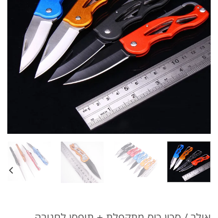
אולר / סכין כיס מתקפלת + תופסן לחגורה –