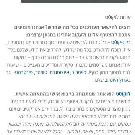
אודות לוקו0ט
רוצים להישאר מעודכנים בכל מה שחדש? אנחנו מזמינים
אתכם להצטרף אלינו ולעקוב אחרינו במגוון ערוצים:
בלוג-קו0ט
– בלוג חכם לאנשים שקונים נכון: כתבות במגוון תחומים,
איתן תוכלו להתעדכן בכל מה שחדש, להרחיב את הידע שלכם בכל
הנוגע לקניות ברשת ובעיקר – לחסוך לכם הרבה כסף – במקום
אחד: אנחנו מפרסמים כתבות, סקירות ומדריכים מעניינים – שיעזרו
לכם לחסוך המון כסף!.
פייסבוק
,
אינסטגרם
,
טוויטר
,
פינטרסט
– וגם
ב
ערוץ היוטיוב
שלנו!
לוקו0ט
הוא אתר שמתמחה בייבוא אישי בהתאמה אישית
:
מזמינים מוצרים עד לנקודת איסוף באיזורכם, מבלי לצאת מהבית!
מגוון מוצרים מספקים מובחרים בחו”ל, במחירים אטרקטיביים ועם
רמת שירות בינלאומית:
זמן הגעה משוער לחבילות 14-24 ימי
עסקים, עם הגנת ביטוח על חבילות ומשלוחים, מענה מהיר ובמגוון
ערוצים (מייל, סמס, ווצאפ, טלפון) – והכל ללא עלויות המשלוח
על