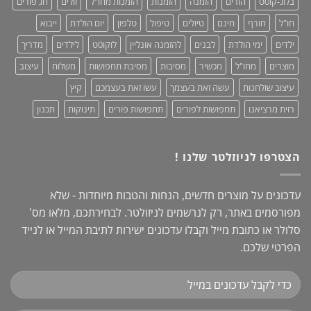
בלוג-קו0ט
הורים
הזמנה
הזמנות
הזמנות מחו"ל
זולים
חג פורים
+
מחמאות!
חו"ל
חורף
חינם
טיולים
טיפול
טלפון
יום הולדת
ייבוא
ילדים
ימי הולדת
לבנים
להזמנה אונליין
לוקו0ט
לילדים
מדריך
מוצרים
מחו"ל
מכשיר
מסיבות
מסיבת תחפושות
משלוח
עיצוב
עיצוב שולחנות
עשה זאת בעצמך
עשו זאת בעצמכם
קיץ
רוית מרציאנו
תחפושות לפורים
תחפושות פורים
תינוקות
תכנון
הצטרפו לניוזלטר שלנו !
עדכונים על מוצרים חדשים, הנחות והטבות מיוחדות - שלא
מפורסמים באתר, רק לנרשמים לניזולטר. לבחירתכם, מלאו מס'
סלולר או כתובת מייל וקבלו עדכונים ישירות לתיבת המייל או לנייד
הפרטי שלכם.