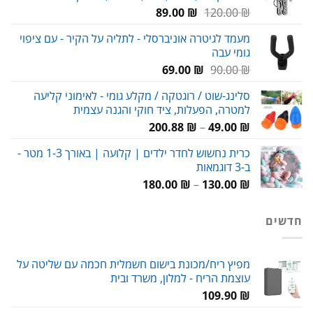
המחיר
המחיר
89.00
₪
120.00
₪
המקורי
הנוכחי
מעמד לגיטרה אוניברסלי - לתליה על הקיר - עם ציפוי
היה:
הוא:
גומי עבה
89.00 ₪.
120.00 ₪.
המחיר
המחיר
69.00
₪
90.00
₪
המקורי
הנוכחי
סלינג-שוט / רוגטקה / מקלע גומי - לאימוני קליעה
היה:
הוא:
למטרה, הפעלות, ציד חוקי והגנה עצמית
69.00 ₪.
90.00 ₪.
טווח
200.88
₪
–
49.00
₪
מחירים:
כרית נחשוש לחדר ילדים | קלועה | באורך 1-3 מטר -
ב-3 דוגמאות
עד
טווח
180.00
₪
–
130.00
₪
מחירים:
חדשים
עד
מפיץ ריח/מכונת בישום חשמלית חכמה עם שליטה על
עוצמת הריח - למלון, משרד ובית
109.90
₪