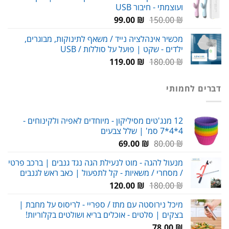
ועוצמתי - חיבור USB
עד
המחיר
המחיר
99.00
₪
150.00
₪
המקורי
הנוכחי
מכשיר אינהלציה נייד / משאף לתינוקות, מבוגרים,
היה:
הוא:
ילדים - שקט | פועל על סוללות / USB
99.00 ₪.
150.00 ₪.
המחיר
המחיר
119.00
₪
180.00
₪
המקורי
הנוכחי
היה:
הוא:
דברים לחמותי
119.00 ₪.
180.00 ₪.
12 מנג'טים מסיליקון - מיוחדים לאפיה ולקינוחים -
4*4*7 סמ' | שלל צבעים
המחיר
המחיר
69.00
₪
80.00
₪
המקורי
הנוכחי
מנעול להגה - מוט לנעילת הגה נגד גנבים | ברכב פרטי
היה:
הוא:
/ מסחרי / משאיות - קל לתפעול | כאב ראש לגנבים
69.00 ₪.
80.00 ₪.
המחיר
המחיר
120.00
₪
180.00
₪
המקורי
הנוכחי
מיכל נירוסטה עם מתז / ספריי - לריסוס על מחבת |
היה:
הוא:
בצקים | סלטים - אוכלים בריא ושולטים בקלוריות!
120.00 ₪.
180.00 ₪.
78.00
₪