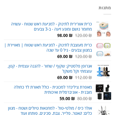
מתנות
כרית אוורירית לתינוק - למניעת ראש שטוח - עשויה
מחומר נושם ומונע זיעה - ב-3 צבעים
המחיר
המחיר
98.00
₪
120.00
₪
המקורי
הנוכחי
כרית מעוצבת לתינוק - למניעת ראש שטוח | מאויירת |
היה:
הוא:
במגוון צבעים - גיל 0 עד שנה
98.00 ₪.
120.00 ₪.
המחיר
המחיר
69.00
₪
120.00
₪
המקורי
הנוכחי
אגרופן פלסטיק: שקוף / שחור - להגנה עצמית - קטן,
היה:
הוא:
עוצמתי וקל משקל
69.00 ₪.
120.00 ₪.
המחיר
המחיר
69.00
₪
112.00
₪
המקורי
הנוכחי
מאפרת צילינדר למכונית - כולל תאורת לד כחולה
היה:
הוא:
מובנית - אוניברסלית ואיכותית
69.00 ₪.
112.00 ₪.
המחיר
המחיר
59.00
₪
80.00
₪
המקורי
הנוכחי
אולר כיס / מולטי-טול - למחנאות טיולים ושטח - מגוון
היה:
הוא:
כלים: קאטר, פלייר, צבת, סכינים, פותחן ועוד
59.00 ₪.
80.00 ₪.