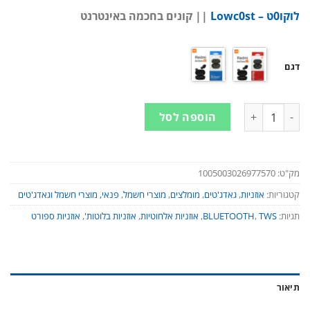
לוקו0ט – Lowc0st
|| קונים בחכמה באינטרנט
דגם
כמות של אוזניות אלחוטיות - שיאומי REDMI AIRDOTS 2 / S - TWS - לחיבור למחשב, סמארטפון: לספורט, נסיעות ושימוש יומיומי
הוספה לסל
מק"ט:
1005003026977570
קטגוריות:
אוזניות
,
גאדג'טים
,
מומלצים
,
מוצרי חשמל
,
פנאי, מוצרי חשמל וגאדג'טים
תגיות:
TWS
,
BLUETOOTH
,
אוזניות אלחוטיות
,
אוזניות בלוטות'
,
אוזניות ספורט
תיאור