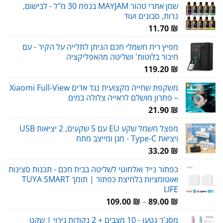
שמן אתרי טהור MAYJAM בנפח 30 מ"ל - לבישום,
נרות, סבונים ועוד
11.70
₪
מפיץ ריח חשמלי חכם הניתן לתלייה על הקיר - עם
חיבור בלוטות' ושליטה מהאפליקציה
119.20
₪
משקפת שחייה מקצועית נגד אדים Xiaomi Full-View
– פתרון מושלם לראייה צלולה במים
21.90
₪
מפצל חשמל שקע EU עם 5 שקעים, 2 יציאות USB
ויציאת Type-C - מגן ומייצב מתח
33.20
₪
כפתור נייד ואלחוטי לשליטה בבית חכם - תכנות סצינות
ואוטומציות בלחיצת כפתור | תומך TUYA SMART
LIFE
טווח
109.00
₪
–
89.00
₪
מחירים:
מסג'ר נטען - 10 מצבים + 2 נקודות גירוי | שקט