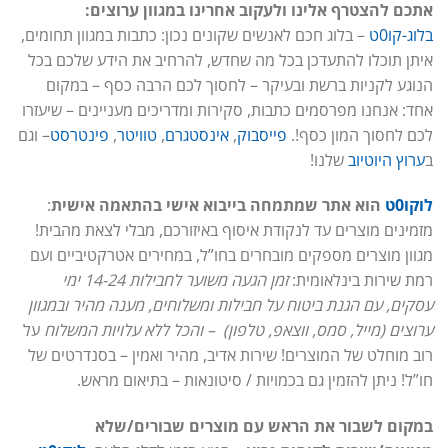
אתכם להצטרף אלינו ולעקוב אחרינו במגוון ערוצים:
בלוג-קו0ט
– בלוג חכם לאנשים שקונים נכון: כתבות במגוון תחומים,
איתן תוכלו להתעדכן בכל מה שחדש, להרחיב את הידע שלכם בכל
הנוגע לקניות ברשת ובעיקר – לחסוך לכם הרבה כסף – במקום
אחד: אנחנו מפרסמים כתבות, סקירות ומדריכים מעניינים – שיעזרו
לכם לחסוך המון כסף!.
פייסבוק
,
אינסטגרם
,
טוויטר
,
פינטרסט
– וגם
ב
ערוץ היוטיוב
שלנו!
לוקו0ט
הוא אתר שמתמחה בייבוא אישי בהתאמה אישית
:
מזמינים מוצרים עד לנקודת איסוף באיזורכם, מבלי לצאת מהבית!
מגוון מוצרים מספקים מובחרים בחו”ל, במחירים אטרקטיביים ועם
רמת שירות בינלאומית:
זמן הגעה משוער לחבילות 14-24 ימי
עסקים, עם הגנת ביטוח על חבילות ומשלוחים, מענה מהיר ובמגוון
ערוצים (מייל, סמס, ווצאפ, טלפון) – והכל ללא עלויות המשלוח
על
רוב מוחלט של המוצרים! שירות אדיב, מהיר ואמין – בסנדרטים של
חו”ל! ניתן להזמין גם בכמויות / סיטונאות – בתיאום מראש.
במקום לשבור את הראש עם מוצרים שבורים/שלא