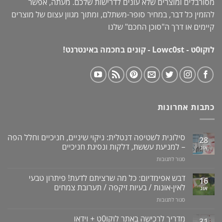
מסורבלים ומוצרים שלא עונים לדרישות שלכם. מעתה, אפשר
להזמין כל דבר, במחיר סופר-משתלם, ומתוך מגוון עצום של מוצרים
קיימים או דרך ה"
סוכן החכם
" שלנו
לוקו0ט - Lowc0st - קונים בחכמה באינטרנט!
כתבות אחרונות
סילונית לשטיפה דנטלית: ניקוי שיניים, חניכיים וחלל הפה
28
– למניעת עששת, דלקות ונסיגת חניכיים
אוג
על
סגור לתגובות
סילונית
לשטיפה
דבש אפימדיום: כל מה שרציתם לדעת! פיתרון טבעי
16
דנטלית:
לאין-אונות / בעיות זיקפה / תערובת צמחים
אוג
ניקוי
על
סגור לתגובות
שיניים,
דבש
חניכיים
אפימדיום:
מדריך לרכישה באתר לוקו0ט + וידאו
וחלל
31