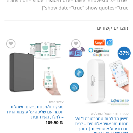
transition=”slide” read-more=”false” show-stars=”true”
show-date=”true” show-quotes=”true”]
מוצרים קשורים
37%-
עיצוב הבית
מפיץ ריח/מכונת בישום חשמלית
חכמה עם שליטה על עוצמת הריח
פנאי, מוצרי חשמל וגאדג'טים
– למלון, משרד ובית
חיישן מד לחות טמפרטורה WIFI –
109.90
₪
תחנת מזג אוויר אלחוטית – לבית
חכם וניהול אוטומציות | תומך