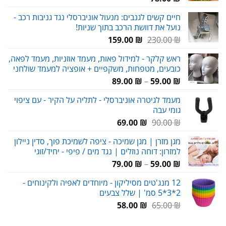
חיים קשים לגנבים: מנעול אוניברסלי נגד גניבות רכב -
נועל את דוושת הרכב בתוך שניות!
המחיר
המחיר
159.00
₪
230.00
₪
המקורי
הנוכחי
ראש קלקר - למידול פאות, מעמד אוזניות, מעמד לפאה,
היה:
הוא:
כובעים, מטפחות, משקפיים + אופציה למעמד שולחני
159.00 ₪.
230.00 ₪.
טווח
89.00
₪
–
59.00
₪
מחירים:
מעמד לגיטרה אוניברסלי - לתליה על הקיר - עם ציפוי
גומי עבה
עד
המחיר
המחיר
69.00
₪
90.00
₪
המקורי
הנוכחי
מגן מזרן | מגן שמיכה - ציפה לשמיכת פוך, סדין ניילון
היה:
הוא:
למזרון: דוחה נוזלים | נגד מים / פיפי - יחיד/זוגי
69.00 ₪.
90.00 ₪.
טווח
79.00
₪
–
59.00
₪
מחירים:
12 מנג'טים מסיליקון - מיוחדים לאפיה ולקינוחים -
2*3*5 סמ' | שלל צבעים
עד
המחיר
המחיר
58.00
₪
65.00
₪
המקורי
הנוכחי
היה:
הוא: