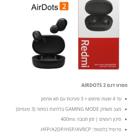
מפרט דגם AIRDOTS 2
עד 4 שעות שימוש + 3 טעינות עם תא אחסון
מצב משחק GAMING MODE בלחיצת כפתור (3 פעמים)
סינון רעשים | זמן תגובה 400ms
פרופיל בלוטות’: HFP/A2DP/HSP/AVRCP.