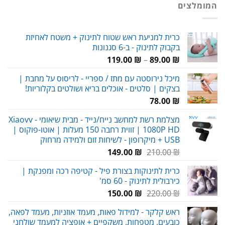
המומלצים
58.00 ₪.
65.00 ₪.
כרית למניעת ראש שטוח לתינוק + משטח לאחיזת
בקבוק לתינוק - ב-6 סגנונות
טווח
119.00
₪
–
89.00
₪
מחירים:
מיכל נירוסטה עם מתז / ספריי - לריסוס על מחבת |
בצקים | סלטים - אוכלים בריא ושולטים בקלוריות!
עד
78.00
₪
מצלמת רשת למחשב נייח/נייד - מבית שיאומי Xiaovv -
1080P HD | זווית רחבה 150 מעלות | אוטו-פוקוס |
USB + מיקרופון - לשיחות זום ולמידה מרחוק
המחיר
המחיר
149.00
₪
210.00
₪
המקורי
הנוכחי
כרית לתינוקות בצורת פיל - קטיפה רכה ומפנקת |
היה:
הוא:
כירבולית לתינוק - 60 סמ'
149.00 ₪.
210.00 ₪.
המחיר
המחיר
150.00
₪
220.00
₪
המקורי
הנוכחי
ראש קלקר - למידול פאות, מעמד אוזניות, מעמד לפאה,
היה:
הוא:
כובעים, מטפחות, משקפיים + אופציה למעמד שולחני
150.00 ₪.
220.00 ₪.