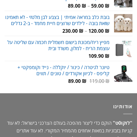
טווח
89.00
₪
–
59.00
₪
מחירים:
בובת כלב במראה אמיתי | בצבע לבן מלטזי - לא תאמינו
שזאת בובה - לילדים שרוצים חיית מחמד - ב-2 גדלים
עד
טווח
230.00
₪
–
120.00
₪
מחירים:
מפיץ ריח/מכונת בישום חשמלית חכמה עם שליטה על
עוצמת הריח - למלון, משרד ובית
עד
109.90
₪
טיונר לגיטרה / כינור / יוקללה - נייד וקומפקטי +
קליפס - לכיוון אקורדים / טונים / תווים
המחיר
המחיר
89.00
₪
119.00
₪
המקורי
הנוכחי
היה:
הוא:
89.00 ₪.
119.00 ₪.
אודותינו
"לוקו0ט"
הוקם כדי ליצור מהפכה בעולם הצרכני בישראל: לא עוד
קניות בזבזניות במאות אחוזים מהמחיר המקורי. לא עוד אתרים