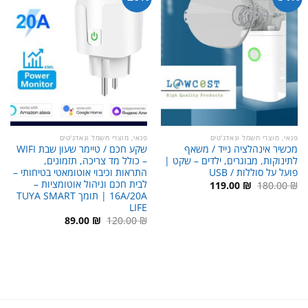
פנאי, מוצרי חשמל וגאדג'טים
פנאי, מוצרי חשמל וגאדג'טים
מכשיר אינהלציה נייד / משאף
שקע חכם / טיימר שעון שבת WIFI
לתינוקות, מבוגרים, ילדים – שקט |
– כולל מד צריכה, תזמונים,
פועל על סוללות / USB
התראות וכיבוי אוטומאטי בטיחותי –
לבית חכם וניהול אוטומציות –
המחיר
המחיר
119.00
₪
180.00
₪
המקורי
הנוכחי
16A/20A | תומך TUYA SMART
היה:
הוא:
LIFE
119.00 ₪.
180.00 ₪.
המחיר
המחיר
89.00
₪
120.00
₪
המקורי
הנוכחי
היה:
הוא:
89.00 ₪.
120.00 ₪.