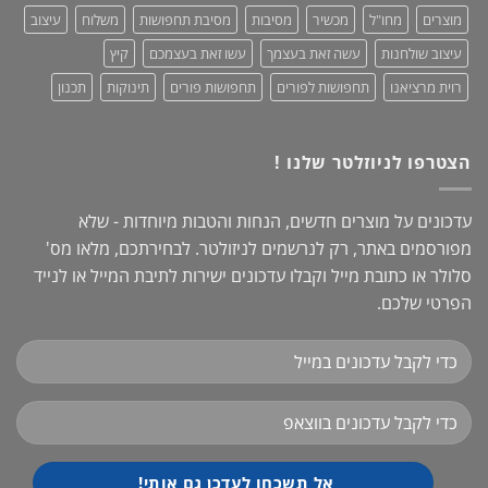
מוצרים
מחו"ל
מכשיר
מסיבות
מסיבת תחפושות
משלוח
עיצוב
עיצוב שולחנות
עשה זאת בעצמך
עשו זאת בעצמכם
קיץ
רוית מרציאנו
תחפושות לפורים
תחפושות פורים
תינוקות
תכנון
הצטרפו לניוזלטר שלנו !
עדכונים על מוצרים חדשים, הנחות והטבות מיוחדות - שלא
מפורסמים באתר, רק לנרשמים לניזולטר. לבחירתכם, מלאו מס'
סלולר או כתובת מייל וקבלו עדכונים ישירות לתיבת המייל או לנייד
הפרטי שלכם.