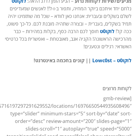
מגיעים/שירות לקוחות גרוע
– הגיע הזמן לדלג הלאה:
לוקו0ט
נלחם יחד איתכם ביוקר המחיה, ותפור ב-ו-ל!! לאנשים שמעדיפים
לשלם בשקלים ובעברית: אנחנו כאן לוודא – שכל מה שתזמינו יהיה
תמיד בשקלים, בעברית – ובצורה שתהיה מובנת לכם. כל-כך פשוט,
ככה קל!
לוקו0ט
חוסך לכם הרבה כסף, בקלות במהירות – כבר
מהרכישה הראשונה! הקניה אגב, מאובטחת – ואפשרית בכל כרטיסי
האשראי: רגילים ונטענים!
לוקו0ט – Lowc0st
|| קונים בחכמה באינטרנט!
לקוחות מרוצים
[gmb-review
16716197297291629552/locations/16976650544935608496″
type=”slider” minimum-stars=”5″ sort-by=”date” sort-
order=”desc” review-amount=”200″ slides-page=”1″
slides-scroll=”1″ autoplay=”true” speed=”5000″