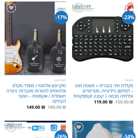
17%-
23%-
מתנות
מומלצים
מקלדת מיני בעברית + משטח מגע
מיקרופון אלחוטי / משדר-מקלט
– למחשב נייד/נייח, סטרימרים
אלחוטיים לגיטרות מוגברות: גיטרה
וטלויזיה חכמה | קטנה וקומפקטית
חשמלית / אקוסטית – הסוף
לכבלים!
המחיר
המחיר
119.00
₪
155.00
₪
המקורי
הנוכחי
המחיר
המחיר
149.00
₪
180.00
₪
היה:
הוא:
המקורי
הנוכחי
119.00 ₪.
155.00 ₪.
היה:
הוא:
149.00 ₪.
180.00 ₪.
26%-
34%-