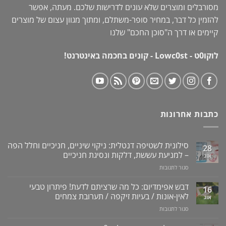
מסורבלים ומוצרים שלא עונים לדרישות שלכם. מעתה, אפשר
להזמין כל דבר, במחיר סופר-משתלם, ומתוך מגוון עצום של מוצרים
קיימים או דרך ה"
סוכן החכם
" שלנו
לוקו0ט - Lowc0st - קונים בחכמה באינטרנט!
כתבות אחרונות
סילונית לשטיפה דנטלית: ניקוי שיניים, חניכיים וחלל הפה
28
– למניעת עששת, דלקות ונסיגת חניכיים
אוג
על
סגור לתגובות
סילונית
לשטיפה
דבש אפימדיום: כל מה שרציתם לדעת! פיתרון טבעי
16
דנטלית:
לאין-אונות / בעיות זיקפה / תערובת צמחים
אוג
ניקוי
על
סגור לתגובות
שיניים,
דבש
חניכיים
אפימדיום: