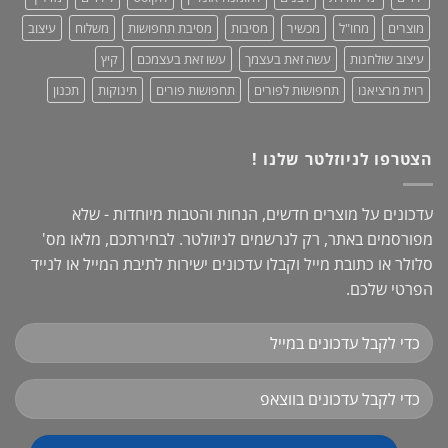
מוצרים
מחו"ל
מכשיר
מסיבות
מסיבת תחפושות
משלוח
עיצוב
עיצוב שולחנות
עשה זאת בעצמך
עשו זאת בעצמכם
קיץ
רוית מרציאנו
תחפושות לפורים
תחפושות פורים
תינוקות
תכנון
הצטרפו לניוזלטר שלנו !
עדכונים על מוצרים חדשים, הנחות והטבות מיוחדות - שלא
מפורסמים באתר, רק לנרשמים לניזולטר. לבחירתכם, מלאו מס'
סלולר או כתובת מייל וקבלו עדכונים ישירות לתיבת המייל או לנייד
הפרטי שלכם.