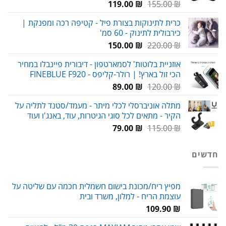
המחיר
המחיר
119.00
₪
155.00
₪
המקורי
הנוכחי
כרית לתינוקות בצורת פיל - קטיפה רכה ומפנקת |
היה:
הוא:
כירבולית לתינוק - 60 סמ'
119.00 ₪.
155.00 ₪.
המחיר
המחיר
150.00
₪
220.00
₪
המקורי
הנוכחי
אוזניית בלוטות' לסמארטפון - דיבורית פיינבלו במחיר
היה:
הוא:
הכי זול בארץ! | רולר-קליפס - FINEBLUE F920
150.00 ₪.
220.00 ₪.
המחיר
המחיר
89.00
₪
120.00
₪
המקורי
הנוכחי
מתלה אוניברסלי לכלי מיתר - מעמד/סטנד לתליה על
היה:
הוא:
הקיר - מתאים לכל סוגי הגיטרות, עוד, באנג'ו ועוד
89.00 ₪.
120.00 ₪.
המחיר
המחיר
79.00
₪
115.00
₪
המקורי
הנוכחי
היה:
הוא:
חדשים
79.00 ₪.
115.00 ₪.
מפיץ ריח/מכונת בישום חשמלית חכמה עם שליטה על
עוצמת הריח - למלון, משרד ובית
109.90
₪