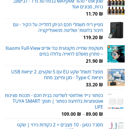
שמן אתרי טהור MAYJAM בנפח 30 מ"ל - לבישום,
נרות, סבונים ועוד
11.70
₪
מפיץ ריח חשמלי חכם הניתן לתלייה על הקיר - עם
חיבור בלוטות' ושליטה מהאפליקציה
119.20
₪
משקפת שחייה מקצועית נגד אדים Xiaomi Full-View
– פתרון מושלם לראייה צלולה במים
21.90
₪
מפצל חשמל שקע EU עם 5 שקעים, 2 יציאות USB
ויציאת Type-C - מגן ומייצב מתח
33.20
₪
כפתור נייד ואלחוטי לשליטה בבית חכם - תכנות סצינות
ואוטומציות בלחיצת כפתור | תומך TUYA SMART
LIFE
טווח
109.00
₪
–
89.00
₪
מחירים:
מסג'ר נטען - 10 מצבים + 2 נקודות גירוי | שקט