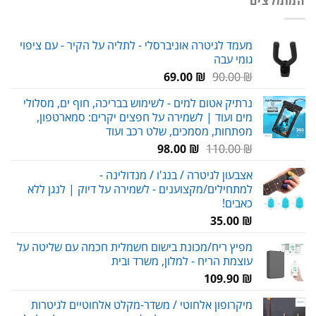
המומלצים
69.00 ₪.
90.00 ₪.
מעמד לגיטרה אוניברסלי - לתליה על הקיר - עם ציפוי
גומי עבה
המחיר
המחיר
69.00
₪
90.00
₪
המקורי
הנוכחי
נרתיק אטום למים - לשימוש בבריכה, חוף ים, מסלולי
היה:
הוא:
מים ועוד | לשמירה על חפצים יקרים: סמארטפון,
69.00 ₪.
90.00 ₪.
מפתחות, מסמכים, שלט רכב ועוד
המחיר
המחיר
98.00
₪
110.00
₪
המקורי
הנוכחי
אצבעון לגיטרה / בנג'ו / מנדולינה -
היה:
הוא:
למתחילים/מקצוענים - לשמירה על דיוק | לנגן ללא
98.00 ₪.
110.00 ₪.
כאבים!
35.00
₪
מפיץ ריח/מכונת בישום חשמלית חכמה עם שליטה על
עוצמת הריח - למלון, משרד ובית
109.90
₪
מיקרופון אלחוטי / משדר-מקלט אלחוטיים לגיטרות