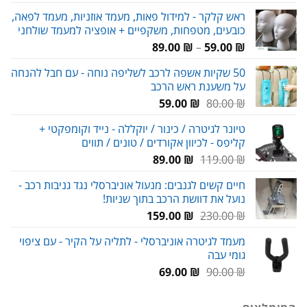
המקורי
הנוכחי
ראש קלקר - למידול פאות, מעמד אוזניות, מעמד לפאה,
היה:
הוא:
כובעים, מטפחות, משקפיים + אופציה למעמד שולחני
58.00 ₪.
65.00 ₪.
טווח
89.00
₪
–
59.00
₪
מחירים:
50 שקיות אשפה לרכב לשליפה נוחה - עם חבל להנחה
על משענת ראש הרכב
עד
המחיר
המחיר
59.00
₪
80.00
₪
המקורי
הנוכחי
טיונר לגיטרה / כינור / יוקללה - נייד וקומפקטי +
היה:
הוא:
קליפס - לכיוון אקורדים / טונים / תווים
59.00 ₪.
80.00 ₪.
המחיר
המחיר
89.00
₪
119.00
₪
המקורי
הנוכחי
חיים קשים לגנבים: מנעול אוניברסלי נגד גניבות רכב -
היה:
הוא:
נועל את דוושת הרכב בתוך שניות!
89.00 ₪.
119.00 ₪.
המחיר
המחיר
159.00
₪
230.00
₪
המקורי
הנוכחי
מעמד לגיטרה אוניברסלי - לתליה על הקיר - עם ציפוי
היה:
הוא:
גומי עבה
159.00 ₪.
230.00 ₪.
המחיר
המחיר
69.00
₪
90.00
₪
המקורי
הנוכחי
היה:
הוא: