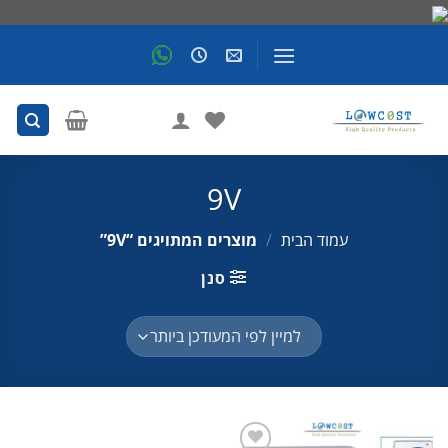
Skip
to
content
9V
עמוד הבית
/
מוצרים המתויגים “9V”
סנן