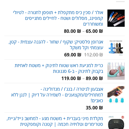
אולר / סכין כיס מתקפלת + תופסן לחגורה - לטיולי
קמפינג, מסלולים ושטח - לחיילים מתגייסים
ומשוחררים
טווח
80.00
₪
–
65.00
₪
מחירים:
אגרופן פלסטיק: שקוף / שחור - להגנה עצמית - קטן,
עוצמתי וקל משקל
עד
המחיר
המחיר
69.00
₪
112.00
₪
המקורי
הנוכחי
כרית למניעת ראש שטוח לתינוק + משטח לאחיזת
היה:
הוא:
בקבוק לתינוק - ב-6 סגנונות
69.00 ₪.
112.00 ₪.
טווח
119.00
₪
–
89.00
₪
מחירים:
אצבעון לגיטרה / בנג'ו / מנדולינה -
למתחילים/מקצוענים - לשמירה על דיוק | לנגן ללא
עד
כאבים!
35.00
₪
מקלדת מיני בעברית + משטח מגע - למחשב נייד/נייח,
סטרימרים וטלויזיה חכמה | קטנה וקומפקטית