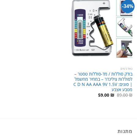
34%-
גאדג'טים
בודק סוללות / מד-סוללות טסטר –
לסוללות צילינדר – במחיר מחשמל
| סוגים: C D N AA AAA 9V 1.5V
מטבע אצבע
המחיר
המחיר
59.00
₪
89.00
₪
המקורי
הנוכחי
היה:
הוא:
59.00 ₪.
89.00 ₪.
מתנות