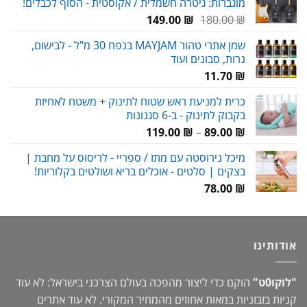
מוגברות: גיטרה חשמלית / אקוסטית - הסוף לכבלים!
המחיר
המחיר
149.00
₪
180.00
₪
המקורי
הנוכחי
שמן אתרי טהור MAYJAM בנפח 30 מ"ל - לבישום,
היה:
הוא:
נרות, סבונים ועוד
149.00 ₪.
180.00 ₪.
11.70
₪
כרית למניעת ראש שטוח לתינוק + משטח לאחיזת
בקבוק לתינוק - ב-6 סגנונות
טווח
119.00
₪
–
89.00
₪
מחירים:
מיכל נירוסטה עם מתז / ספריי - לריסוס על מחבת |
בצקים | סלטים - אוכלים בריא ושולטים בקלוריות!
עד
78.00
₪
אודותינו
"לוקו0ט"
הוקם כדי ליצור מהפכה בעולם הצרכני בישראל: לא עוד
קניות בזבזניות במאות אחוזים מהמחיר המקורי. לא עוד אתרים