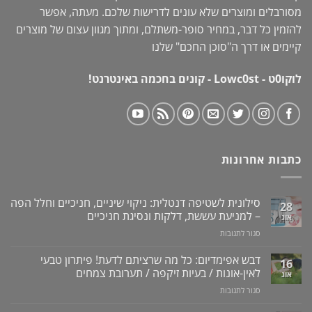
מסורבלים ומוצרים שלא עונים לדרישות שלכם. מעתה, אפשר
להזמין כל דבר, במחיר סופר-משתלם, ומתוך מגוון עצום של מוצרים
קיימים או דרך ה"
סוכן החכם
" שלנו
לוקו0ט - Lowc0st - קונים בחכמה באינטרנט!
כתבות אחרונות
סילונית לשטיפה דנטלית: ניקוי שיניים, חניכיים וחלל הפה
28
– למניעת עששת, דלקות ונסיגת חניכיים
אוג
על
סגור לתגובות
סילונית
לשטיפה
דבש אפימדיום: כל מה שרציתם לדעת! פיתרון טבעי
16
דנטלית:
לאין-אונות / בעיות זיקפה / תערובת צמחים
אוג
ניקוי
על
סגור לתגובות
שיניים,
דבש
חניכיים