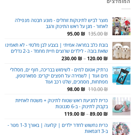
המומלצים
159.00 ₪.
230.00 ₪.
מוצר לביש לתינוקות זוחלים - מונע חבטה מנפילה
לאחור - מגן על ראש התינוק והגב
המחיר
המחיר
95.00
₪
135.00
₪
המקורי
הנוכחי
בובת כלב במראה אמיתי | בצבע לבן מלטזי - לא תאמינו
היה:
הוא:
שזאת בובה - לילדים שרוצים חיית מחמד - ב-2 גדלים
95.00 ₪.
135.00 ₪.
טווח
230.00
₪
–
120.00
₪
מחירים:
נרתיק אטום למים - לשימוש בבריכה, חוף ים, מסלולי
מים ועוד | לשמירה על חפצים יקרים: סמארטפון,
עד
מפתחות, מסמכים, שלט רכב ועוד
המחיר
המחיר
98.00
₪
110.00
₪
המקורי
הנוכחי
כרית למניעת ראש שטוח לתינוק + משטח לאחיזת
היה:
הוא:
בקבוק לתינוק - ב-6 סגנונות
98.00 ₪.
110.00 ₪.
טווח
119.00
₪
–
89.00
₪
מחירים:
כרית נחשוש לחדר ילדים | קלועה | באורך 1-3 מטר -
ב-3 דוגמאות
עד