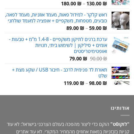
טווח
180.00
₪
–
130.00
₪
מחירים:
ראש קלקר - למידול פאות, מעמד אוזניות, מעמד לפאה,
כובעים, מטפחות, משקפיים + אופציה למעמד שולחני
עד
טווח
89.00
₪
–
59.00
₪
מחירים:
ערכת ברגים לתיקון משקפיים - 1.4-8 מ"מ + טבעות -
אומים + סיליקון | לשימוש ביתי, חנויות
עד
ואופטימיטריסטים
המחיר
המחיר
79.00
₪
90.00
₪
המקורי
הנוכחי
תאורת לד פנימית לרכב - חיבור USB / שקע מצת +
היה:
הוא:
שלט
79.00 ₪.
90.00 ₪.
טווח
119.00
₪
–
98.00
₪
מחירים:
עד
אודותינו
"לוקו0ט"
הוקם כדי ליצור מהפכה בעולם הצרכני בישראל: לא עוד
קניות בזבזניות במאות אחוזים מהמחיר המקורי. לא עוד אתרים