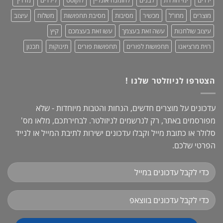
ילדים
ימי הולדת
לבנים
להזמנה אונליין
לוקו0ט
לילדים
מדריך
מוצרים
מחו"ל
מכשיר
מסיבות
מסיבת תחפושות
משלוח
עיצוב
עיצוב שולחנות
עשה זאת בעצמך
עשו זאת בעצמכם
קיץ
רוית מרציאנו
תחפושות לפורים
תחפושות פורים
תינוקות
תכנון
הצטרפו לניוזלטר שלנו !
עדכונים על מוצרים חדשים, הנחות והטבות מיוחדות - שלא
מפורסמים באתר, רק לנרשמים לניזולטר. לבחירתכם, מלאו מס'
סלולר או כתובת מייל וקבלו עדכונים ישירות לתיבת המייל או לנייד
הפרטי שלכם.