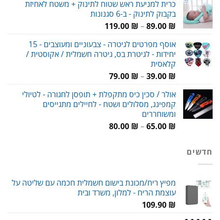
כרית למניעת ראש שטוח לתינוק + משטח לאחיזת
היה:
הוא:
בקבוק לתינוק - ב-6 סגנונות
69.00 ₪.
90.00 ₪.
טווח
119.00
₪
–
89.00
₪
מחירים:
אוסף מפרטים לגיטרה - צבעוניים ומעוצבים - 15
יחידות - לגיטרת בס, גיטרה חשמלית / אקוסטית /
עד
קלאסית
טווח
79.00
₪
–
39.00
₪
מחירים:
אולר / סכין כיס מתקפלת + תופסן לחגורה - לטיולי
קמפינג, מסלולים ושטח - לחיילים מתגייסים
עד
ומשוחררים
טווח
80.00
₪
–
65.00
₪
מחירים:
חדשים
עד
מפיץ ריח/מכונת בישום חשמלית חכמה עם שליטה על
עוצמת הריח - למלון, משרד ובית
109.90
₪