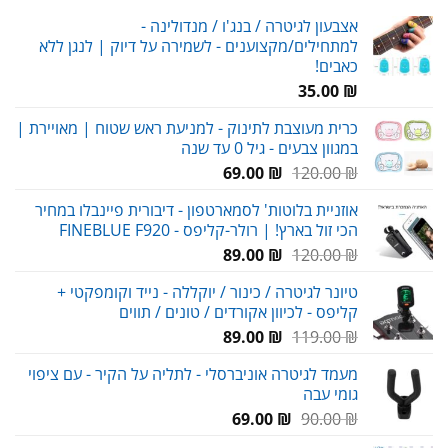
אצבעון לגיטרה / בנג'ו / מנדולינה -
למתחילים/מקצוענים - לשמירה על דיוק | לנגן ללא
כאבים!
35.00
₪
כרית מעוצבת לתינוק - למניעת ראש שטוח | מאויירת |
במגוון צבעים - גיל 0 עד שנה
המחיר
המחיר
69.00
₪
120.00
₪
המקורי
הנוכחי
אוזניית בלוטות' לסמארטפון - דיבורית פיינבלו במחיר
היה:
הוא:
הכי זול בארץ! | רולר-קליפס - FINEBLUE F920
69.00 ₪.
120.00 ₪.
המחיר
המחיר
89.00
₪
120.00
₪
המקורי
הנוכחי
טיונר לגיטרה / כינור / יוקללה - נייד וקומפקטי +
היה:
הוא:
קליפס - לכיוון אקורדים / טונים / תווים
89.00 ₪.
120.00 ₪.
המחיר
המחיר
89.00
₪
119.00
₪
המקורי
הנוכחי
מעמד לגיטרה אוניברסלי - לתליה על הקיר - עם ציפוי
היה:
הוא:
גומי עבה
89.00 ₪.
119.00 ₪.
המחיר
המחיר
69.00
₪
90.00
₪
המקורי
הנוכחי