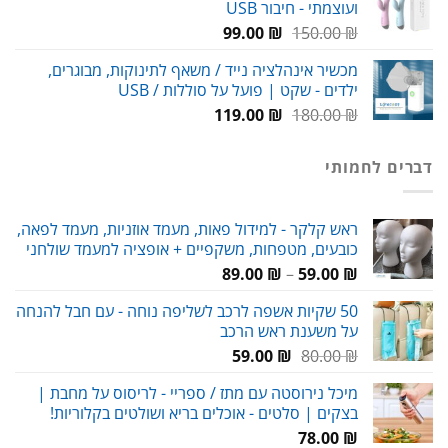
ועוצמתי - חיבור USB
עד
המחיר
המחיר
99.00
₪
150.00
₪
המקורי
הנוכחי
מכשיר אינהלציה נייד / משאף לתינוקות, מבוגרים,
היה:
הוא:
ילדים - שקט | פועל על סוללות / USB
99.00 ₪.
150.00 ₪.
המחיר
המחיר
119.00
₪
180.00
₪
המקורי
הנוכחי
היה:
הוא:
דברים לחמותי
119.00 ₪.
180.00 ₪.
ראש קלקר - למידול פאות, מעמד אוזניות, מעמד לפאה,
כובעים, מטפחות, משקפיים + אופציה למעמד שולחני
טווח
89.00
₪
–
59.00
₪
מחירים:
50 שקיות אשפה לרכב לשליפה נוחה - עם חבל להנחה
על משענת ראש הרכב
עד
המחיר
המחיר
59.00
₪
80.00
₪
המקורי
הנוכחי
מיכל נירוסטה עם מתז / ספריי - לריסוס על מחבת |
היה:
הוא:
בצקים | סלטים - אוכלים בריא ושולטים בקלוריות!
59.00 ₪.
80.00 ₪.
78.00
₪