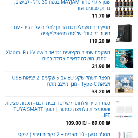
שמן אתרי טהור MAYJAM בנפח 30 מ"ל - לבישום,
נרות, סבונים ועוד
11.70
₪
מפיץ ריח חשמלי חכם הניתן לתלייה על הקיר - עם
חיבור בלוטות' ושליטה מהאפליקציה
119.20
₪
משקפת שחייה מקצועית נגד אדים Xiaomi Full-View
– פתרון מושלם לראייה צלולה במים
21.90
₪
מפצל חשמל שקע EU עם 5 שקעים, 2 יציאות USB
ויציאת Type-C - מגן ומייצב מתח
33.20
₪
כפתור נייד ואלחוטי לשליטה בבית חכם - תכנות סצינות
ואוטומציות בלחיצת כפתור | תומך TUYA SMART
LIFE
טווח
109.00
₪
–
89.00
₪
מחירים:
מסג'ר נטען - 10 מצבים + 2 נקודות גירוי | שקט