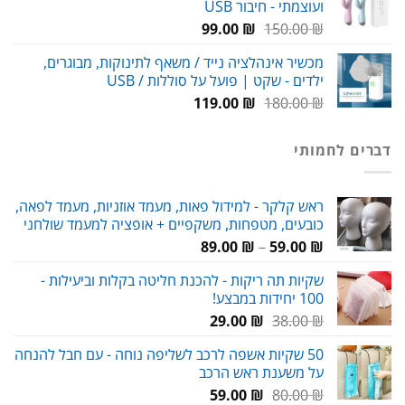
ועוצמתי - חיבור USB
עד
המחיר
המחיר
99.00
₪
150.00
₪
המקורי
הנוכחי
מכשיר אינהלציה נייד / משאף לתינוקות, מבוגרים,
היה:
הוא:
ילדים - שקט | פועל על סוללות / USB
99.00 ₪.
150.00 ₪.
המחיר
המחיר
119.00
₪
180.00
₪
המקורי
הנוכחי
היה:
הוא:
דברים לחמותי
119.00 ₪.
180.00 ₪.
ראש קלקר - למידול פאות, מעמד אוזניות, מעמד לפאה,
כובעים, מטפחות, משקפיים + אופציה למעמד שולחני
טווח
89.00
₪
–
59.00
₪
מחירים:
שקיות תה ריקות - להכנת חליטה בקלות וביעילות -
100 יחידות במבצע!
עד
המחיר
המחיר
29.00
₪
38.00
₪
המקורי
הנוכחי
50 שקיות אשפה לרכב לשליפה נוחה - עם חבל להנחה
היה:
הוא:
על משענת ראש הרכב
29.00 ₪.
38.00 ₪.
המחיר
המחיר
59.00
₪
80.00
₪