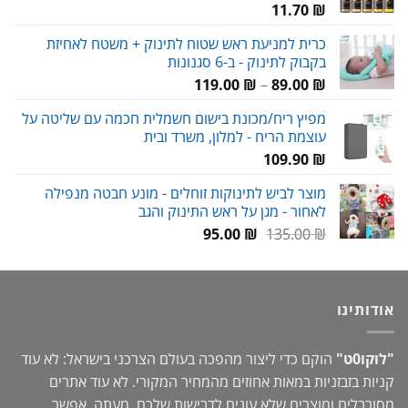
11.70
₪
כרית למניעת ראש שטוח לתינוק + משטח לאחיזת
בקבוק לתינוק - ב-6 סגנונות
טווח
119.00
₪
–
89.00
₪
מחירים:
מפיץ ריח/מכונת בישום חשמלית חכמה עם שליטה על
עוצמת הריח - למלון, משרד ובית
עד
109.90
₪
מוצר לביש לתינוקות זוחלים - מונע חבטה מנפילה
לאחור - מגן על ראש התינוק והגב
המחיר
המחיר
95.00
₪
135.00
₪
המקורי
הנוכחי
היה:
הוא:
95.00 ₪.
135.00 ₪.
אודותינו
"לוקו0ט"
הוקם כדי ליצור מהפכה בעולם הצרכני בישראל: לא עוד
קניות בזבזניות במאות אחוזים מהמחיר המקורי. לא עוד אתרים
מסורבלים ומוצרים שלא עונים לדרישות שלכם. מעתה, אפשר