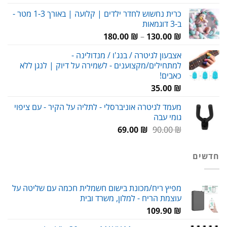
מחירים:
כרית נחשוש לחדר ילדים | קלועה | באורך 1-3 מטר -
ב-3 דוגמאות
עד
טווח
180.00
₪
–
130.00
₪
מחירים:
אצבעון לגיטרה / בנג'ו / מנדולינה -
למתחילים/מקצוענים - לשמירה על דיוק | לנגן ללא
עד
כאבים!
35.00
₪
מעמד לגיטרה אוניברסלי - לתליה על הקיר - עם ציפוי
גומי עבה
המחיר
המחיר
69.00
₪
90.00
₪
המקורי
הנוכחי
היה:
הוא:
חדשים
69.00 ₪.
90.00 ₪.
מפיץ ריח/מכונת בישום חשמלית חכמה עם שליטה על
עוצמת הריח - למלון, משרד ובית
109.90
₪