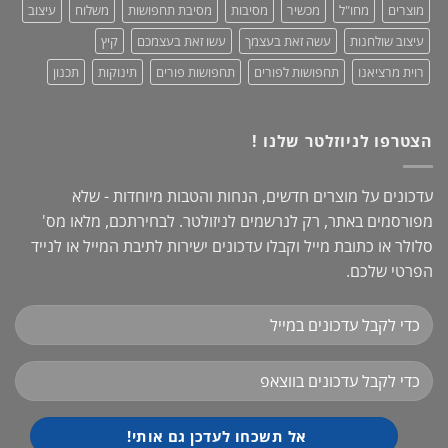
מוצרים
מחו"ל
מכשיר
מסיבות
מסיבת תחפושות
משלוח
עיצוב
עיצוב שולחנות
עשה זאת בעצמך
עשו זאת בעצמכם
קיץ
רוית מרציאנו
תחפושות לפורים
תחפושות פורים
תינוקות
תכנון
הצטרפו לניוזלטר שלנו !
עדכונים על מוצרים חדשים, הנחות והטבות מיוחדות - שלא
מפורסמים באתר, רק לנרשמים לניזולטר. לבחירתכם, מלאו מס'
סלולר או כתובת מייל וקבלו עדכונים ישירות לתיבת המייל או לנייד
הפרטי שלכם.