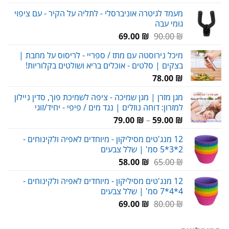
המקורי
הנוכחי
מעמד לגיטרה אוניברסלי - לתליה על הקיר - עם ציפוי
היה:
הוא:
גומי עבה
59.00 ₪.
80.00 ₪.
המחיר
המחיר
69.00
₪
90.00
₪
המקורי
הנוכחי
מיכל נירוסטה עם מתז / ספריי - לריסוס על מחבת |
היה:
הוא:
בצקים | סלטים - אוכלים בריא ושולטים בקלוריות!
69.00 ₪.
90.00 ₪.
78.00
₪
מגן מזרן | מגן שמיכה - ציפה לשמיכת פוך, סדין ניילון
למזרון: דוחה נוזלים | נגד מים / פיפי - יחיד/זוגי
טווח
79.00
₪
–
59.00
₪
מחירים:
12 מנג'טים מסיליקון - מיוחדים לאפיה ולקינוחים -
2*3*5 סמ' | שלל צבעים
עד
המחיר
המחיר
58.00
₪
65.00
₪
המקורי
הנוכחי
12 מנג'טים מסיליקון - מיוחדים לאפיה ולקינוחים -
היה:
הוא:
4*4*7 סמ' | שלל צבעים
58.00 ₪.
65.00 ₪.
המחיר
המחיר
69.00
₪
80.00
₪
המקורי
הנוכחי
היה:
הוא: