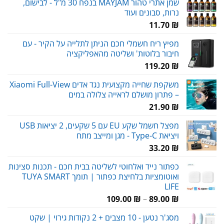
שמן אתרי טהור MAYJAM בנפח 30 מ"ל - לבישום,
נרות, סבונים ועוד
11.70
₪
מפיץ ריח חשמלי חכם הניתן לתלייה על הקיר - עם
חיבור בלוטות' ושליטה מהאפליקציה
119.20
₪
משקפת שחייה מקצועית נגד אדים Xiaomi Full-View
– פתרון מושלם לראייה צלולה במים
21.90
₪
מפצל חשמל שקע EU עם 5 שקעים, 2 יציאות USB
ויציאת Type-C - מגן ומייצב מתח
33.20
₪
כפתור נייד ואלחוטי לשליטה בבית חכם - תכנות סצינות
ואוטומציות בלחיצת כפתור | תומך TUYA SMART
LIFE
טווח
109.00
₪
–
89.00
₪
מחירים:
מסג'ר נטען - 10 מצבים + 2 נקודות גירוי | שקט