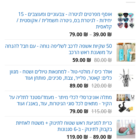
אוסף מפרטים לגיטרה - צבעוניים ומעוצבים - 15
יחידות - לגיטרת בס, גיטרה חשמלית / אקוסטית /
קלאסית
טווח
79.00
₪
–
39.00
₪
מחירים:
50 שקיות אשפה לרכב לשליפה נוחה - עם חבל להנחה
על משענת ראש הרכב
עד
המחיר
המחיר
59.00
₪
80.00
₪
המקורי
הנוכחי
אולר כיס / מולטי-טול - למחנאות טיולים ושטח - מגוון
היה:
הוא:
כלים: קאטר, פלייר, צבת, סכינים, פותחן ועוד
59.00 ₪.
80.00 ₪.
המחיר
המחיר
89.00
₪
120.00
₪
המקורי
הנוכחי
מתלה אוניברסלי לכלי מיתר - מעמד/סטנד לתליה על
היה:
הוא:
הקיר - מתאים לכל סוגי הגיטרות, עוד, באנג'ו ועוד
89.00 ₪.
120.00 ₪.
המחיר
המחיר
79.00
₪
115.00
₪
המקורי
הנוכחי
כרית למניעת ראש שטוח לתינוק + משטח לאחיזת
היה:
הוא:
בקבוק לתינוק - ב-6 סגנונות
79.00 ₪.
115.00 ₪.
טווח
119.00
₪
–
89.00
₪