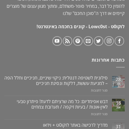
להזמין כל דבר, במחיר סופר-משתלם, ומתוך מגוון עצום של מוצרים
קיימים או דרך ה"
סוכן החכם
" שלנו
לוקו0ט - Lowc0st - קונים בחכמה באינטרנט!
כתבות אחרונות
סילונית לשטיפה דנטלית: ניקוי שיניים, חניכיים וחלל הפה
28
– למניעת עששת, דלקות ונסיגת חניכיים
אוג
על
סגור לתגובות
סילונית
לשטיפה
דבש אפימדיום: כל מה שרציתם לדעת! פיתרון טבעי
16
דנטלית:
לאין-אונות / בעיות זיקפה / תערובת צמחים
אוג
ניקוי
על
סגור לתגובות
שיניים,
דבש
חניכיים
אפימדיום:
מדריך לרכישה באתר לוקו0ט + וידאו
וחלל
31
כל