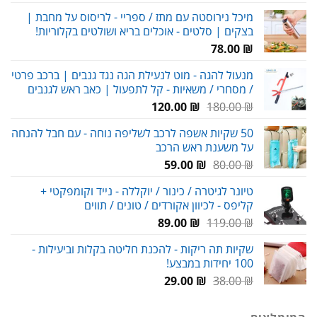
מחירים:
מיכל נירוסטה עם מתז / ספריי - לריסוס על מחבת |
בצקים | סלטים - אוכלים בריא ושולטים בקלוריות!
עד
78.00
₪
מנעול להגה - מוט לנעילת הגה נגד גנבים | ברכב פרטי
/ מסחרי / משאיות - קל לתפעול | כאב ראש לגנבים
המחיר
המחיר
120.00
₪
180.00
₪
המקורי
הנוכחי
50 שקיות אשפה לרכב לשליפה נוחה - עם חבל להנחה
היה:
הוא:
על משענת ראש הרכב
120.00 ₪.
180.00 ₪.
המחיר
המחיר
59.00
₪
80.00
₪
המקורי
הנוכחי
טיונר לגיטרה / כינור / יוקללה - נייד וקומפקטי +
היה:
הוא:
קליפס - לכיוון אקורדים / טונים / תווים
59.00 ₪.
80.00 ₪.
המחיר
המחיר
89.00
₪
119.00
₪
המקורי
הנוכחי
שקיות תה ריקות - להכנת חליטה בקלות וביעילות -
היה:
הוא:
100 יחידות במבצע!
89.00 ₪.
119.00 ₪.
המחיר
המחיר
29.00
₪
38.00
₪
המקורי
הנוכחי
היה:
הוא: