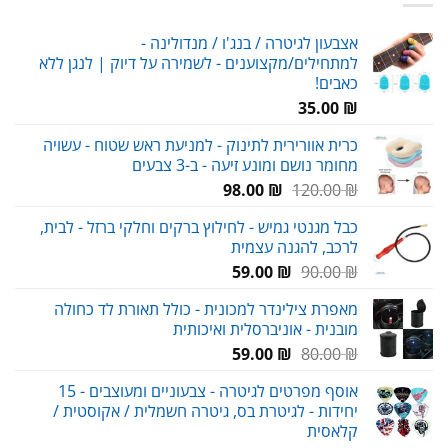
אצבעון לגיטרה / בנג'ו / מנדולינה -
למתחילים/מקצוענים - לשמירה על דיוק | לנגן ללא
כאבים!
35.00
₪
כרית אוורירית לתינוק - למניעת ראש שטוח - עשויה
מחומר נושם ומונע זיעה - ב-3 צבעים
המחיר
המחיר
98.00
₪
120.00
₪
המקורי
הנוכחי
כבל מגנטי גמיש - לחילוץ ברקים וחלקי ברזל - לבית,
היה:
הוא:
לרכב, להגנה עצמית
98.00 ₪.
120.00 ₪.
המחיר
המחיר
59.00
₪
90.00
₪
המקורי
הנוכחי
מאפרת צילינדר למכונית - כולל תאורת לד כחולה
היה:
הוא:
מובנית - אוניברסלית ואיכותית
59.00 ₪.
90.00 ₪.
המחיר
המחיר
59.00
₪
80.00
₪
המקורי
הנוכחי
אוסף מפרטים לגיטרה - צבעוניים ומעוצבים - 15
היה:
הוא:
יחידות - לגיטרת בס, גיטרה חשמלית / אקוסטית /
59.00 ₪.
80.00 ₪.
קלאסית