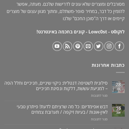
מסורבלים ומוצרים שלא עונים לדרישות שלכם. מעתה, אפשר
להזמין כל דבר, במחיר סופר-משתלם, ומתוך מגוון עצום של מוצרים
קיימים או דרך ה"
סוכן החכם
" שלנו
לוקו0ט - Lowc0st - קונים בחכמה באינטרנט!
כתבות אחרונות
סילונית לשטיפה דנטלית: ניקוי שיניים, חניכיים וחלל הפה
28
– למניעת עששת, דלקות ונסיגת חניכיים
אוג
על
סגור לתגובות
סילונית
לשטיפה
דבש אפימדיום: כל מה שרציתם לדעת! פיתרון טבעי
16
דנטלית:
לאין-אונות / בעיות זיקפה / תערובת צמחים
אוג
ניקוי
על
סגור לתגובות
שיניים,
דבש
חניכיים
אפימדיום: