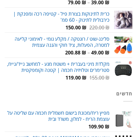
טווח
79.00
₪
–
39.00
₪
מחירים:
כרית לתינוקות בצורת פיל - קטיפה רכה ומפנקת |
כירבולית לתינוק - 60 סמ'
עד
המחיר
המחיר
150.00
₪
220.00
₪
המקורי
הנוכחי
סלינג-שוט / רוגטקה / מקלע גומי - לאימוני קליעה
היה:
הוא:
למטרה, הפעלות, ציד חוקי והגנה עצמית
150.00 ₪.
220.00 ₪.
טווח
200.88
₪
–
49.00
₪
מחירים:
מקלדת מיני בעברית + משטח מגע - למחשב נייד/נייח,
סטרימרים וטלויזיה חכמה | קטנה וקומפקטית
עד
המחיר
המחיר
119.00
₪
155.00
₪
המקורי
הנוכחי
היה:
הוא:
חדשים
119.00 ₪.
155.00 ₪.
מפיץ ריח/מכונת בישום חשמלית חכמה עם שליטה על
עוצמת הריח - למלון, משרד ובית
109.90
₪