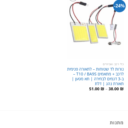
24%-
כלי רכב ואביזרים
נורות לד שטוחות – לתאורה פנימית
לרכב + מתאמים T10 / BA9S –
ב-3 דגמים לבחירה | תא מטען |
תאורת נהג | דלת
טווח
51.00
₪
–
38.00
₪
מחירים:
עד
מתנות