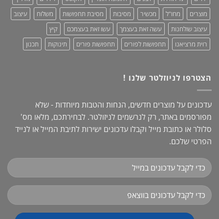
מוצרים
מחו"ל
מכשיר
מסיבות
מסיבת תחפושות
משלוח
עיצוב
עיצוב שולחנות
עשה זאת בעצמך
עשו זאת בעצמכם
קיץ
רוית מרציאנו
תחפושות לפורים
תחפושות פורים
תינוקות
תכנון
הצטרפו לניוזלטר שלנו !
עדכונים על מוצרים חדשים, הנחות והטבות מיוחדות - שלא
מפורסמים באתר, רק לנרשמים לניזולטר. לבחירתכם, מלאו מס'
סלולר או כתובת מייל וקבלו עדכונים ישירות לתיבת המייל או לנייד
הפרטי שלכם.