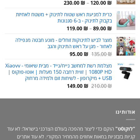
טווח
230.00
₪
–
120.00
₪
מחירים:
כרית למניעת ראש שטוח לתינוק + משטח לאחיזת
בקבוק לתינוק - ב-6 סגנונות
עד
טווח
119.00
₪
–
89.00
₪
מחירים:
מוצר לביש לתינוקות זוחלים - מונע חבטה מנפילה
לאחור - מגן על ראש התינוק והגב
עד
המחיר
המחיר
95.00
₪
135.00
₪
המקורי
הנוכחי
מצלמת רשת למחשב נייח/נייד - מבית שיאומי Xiaovv -
היה:
הוא:
1080P HD | זווית רחבה 150 מעלות | אוטו-פוקוס |
95.00 ₪.
135.00 ₪.
USB + מיקרופון - לשיחות זום ולמידה מרחוק
המחיר
המחיר
149.00
₪
210.00
₪
המקורי
הנוכחי
היה:
הוא:
149.00 ₪.
210.00 ₪.
אודותינו
"לוקו0ט"
הוקם כדי ליצור מהפכה בעולם הצרכני בישראל: לא עוד
קניות בזבזניות במאות אחוזים מהמחיר המקורי. לא עוד אתרים