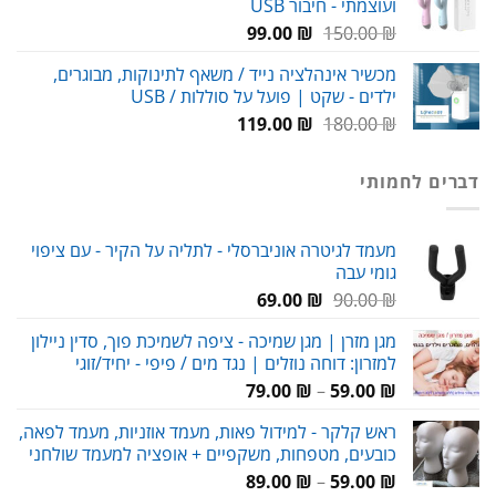
ועוצמתי - חיבור USB
עד
המחיר
המחיר
99.00
₪
150.00
₪
המקורי
הנוכחי
מכשיר אינהלציה נייד / משאף לתינוקות, מבוגרים,
היה:
הוא:
ילדים - שקט | פועל על סוללות / USB
99.00 ₪.
150.00 ₪.
המחיר
המחיר
119.00
₪
180.00
₪
המקורי
הנוכחי
היה:
הוא:
דברים לחמותי
119.00 ₪.
180.00 ₪.
מעמד לגיטרה אוניברסלי - לתליה על הקיר - עם ציפוי
גומי עבה
המחיר
המחיר
69.00
₪
90.00
₪
המקורי
הנוכחי
מגן מזרן | מגן שמיכה - ציפה לשמיכת פוך, סדין ניילון
היה:
הוא:
למזרון: דוחה נוזלים | נגד מים / פיפי - יחיד/זוגי
69.00 ₪.
90.00 ₪.
טווח
79.00
₪
–
59.00
₪
מחירים:
ראש קלקר - למידול פאות, מעמד אוזניות, מעמד לפאה,
כובעים, מטפחות, משקפיים + אופציה למעמד שולחני
עד
טווח
89.00
₪
–
59.00
₪