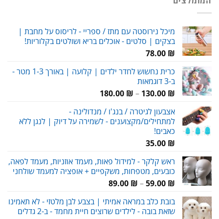
המומלצים
29.00 ₪.
38.00 ₪.
מיכל נירוסטה עם מתז / ספריי - לריסוס על מחבת |
בצקים | סלטים - אוכלים בריא ושולטים בקלוריות!
78.00
₪
כרית נחשוש לחדר ילדים | קלועה | באורך 1-3 מטר -
ב-3 דוגמאות
טווח
180.00
₪
–
130.00
₪
מחירים:
אצבעון לגיטרה / בנג'ו / מנדולינה -
למתחילים/מקצוענים - לשמירה על דיוק | לנגן ללא
עד
כאבים!
35.00
₪
ראש קלקר - למידול פאות, מעמד אוזניות, מעמד לפאה,
כובעים, מטפחות, משקפיים + אופציה למעמד שולחני
טווח
89.00
₪
–
59.00
₪
מחירים:
בובת כלב במראה אמיתי | בצבע לבן מלטזי - לא תאמינו
שזאת בובה - לילדים שרוצים חיית מחמד - ב-2 גדלים
עד