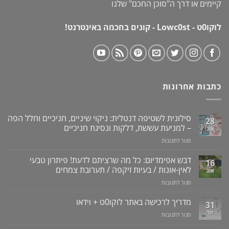
קיימים או דרך ה"
סוכן החכם
" שלנו
לוקו0ט - Lowc0st - קונים בחכמה באינטרנט!
כתבות אחרונות
סילונית לשטיפה דנטלית: ניקוי שיניים, חניכיים וחלל הפה
28
– למניעת עששת, דלקות ונסיגת חניכיים
אוג
על
סגור לתגובות
סילונית
לשטיפה
דבש אפימדיום: כל מה שרציתם לדעת! פיתרון טבעי
16
דנטלית:
לאין-אונות / בעיות זיקפה / תערובת צמחים
אוג
ניקוי
על
סגור לתגובות
שיניים,
דבש
חניכיים
אפימדיום:
מדריך לרכישה באתר לוקו0ט + וידאו
וחלל
31
כל
הפה
יול
על
סגור לתגובות
מה
–
מדריך
שרציתם
למניעת