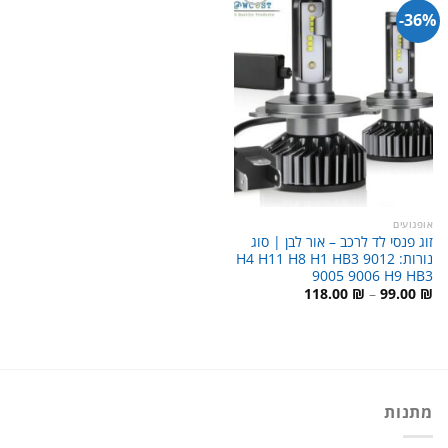
36%-
אופנועים
זוג פנסי לד לרכב – אור לבן | סוג
נורות: H4 H11 H8 H1 HB3 9012
9005 9006 H9 HB3
טווח
118.00
₪
–
99.00
₪
מחירים:
עד
מתנות