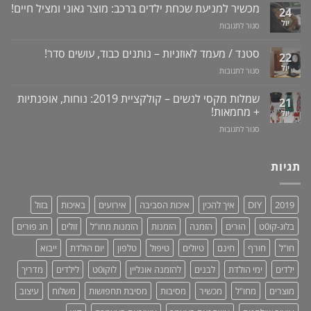
לרכישה
מכשיר למניעת שכחת ילדים ברכב: מוצר גאוני ומציל חיים!
לדעת!
עששת,
24
באתר
פיתרון
דלקות
יול
על
סגור לתגובות
לוקו0ט
טבעי
ונסיגת
מכשיר
+
לאין-אונות
חניכיים
למניעת
וידאו
סטנד / מעמד לאוזניות – נותנים כבוד, עושים סדר!
/
22
שכחת
בעיות
יול
על
סגור לתגובות
ילדים
זיקפה
סטנד
ברכב:
/
/
מוצר
שמלות מקסי לנשים – קולקציית 2019: נוחות, אופנתיות
21
תערובת
מעמד
גאוני
+ מחמאות!
יול
צמחים
לאוזניות
ומציל
על
סגור לתגובות
–
חיים!
שמלות
נותנים
מקסי
כבוד,
לנשים
תגיות
עושים
–
סדר!
קולקציית
2019:
2019
DIY
איך להכין
איכות הסביבה
אירועים
באיכות
בזול
נוחות,
אופנתיות
בלוג-קו0ט
הורים
הזמנה
הזמנות
הזמנות מחו"ל
זולים
חג פורים
+
מחמאות!
חו"ל
חורף
חינם
טיולים
טיפול
טלפון
יום הולדת
ייבוא
ילדים
ימי הולדת
לבנים
להזמנה אונליין
לוקו0ט
לילדים
מדריך
מוצרים
מחו"ל
מכשיר
מסיבות
מסיבת תחפושות
משלוח
עיצוב