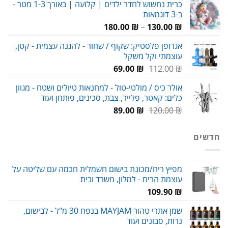
כרית נחשוש לחדר ילדים | קלועה | באורך 1-3 מטר -
ב-3 דוגמאות
טווח
180.00
₪
–
130.00
₪
מחירים:
אגרופן פלסטיק: שקוף / שחור - להגנה עצמית - קטן,
עוצמתי וקל משקל
עד
המחיר
המחיר
69.00
₪
112.00
₪
המקורי
הנוכחי
אולר כיס / מולטי-טול - למחנאות טיולים ושטח - מגוון
היה:
הוא:
כלים: קאטר, פלייר, צבת, סכינים, פותחן ועוד
69.00 ₪.
112.00 ₪.
המחיר
המחיר
89.00
₪
120.00
₪
המקורי
הנוכחי
היה:
הוא:
חדשים
89.00 ₪.
120.00 ₪.
מפיץ ריח/מכונת בישום חשמלית חכמה עם שליטה על
עוצמת הריח - למלון, משרד ובית
109.90
₪
שמן אתרי טהור MAYJAM בנפח 30 מ"ל - לבישום,
נרות, סבונים ועוד