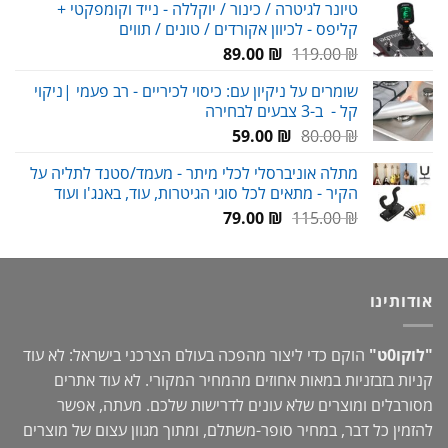
טיונר לגיטרה / כינור / יוקללה - נייד וקומפקטי +
היה:
הוא:
קליפס - לכיוון אקורדים / טונים / תווים
95.00 ₪.
135.00 ₪.
המחיר
המחיר
89.00
₪
119.00
₪
המקורי
הנוכחי
שומרים על ניקיון עם: כיסוי לכיריים - רב פעמי |ניקוי
היה:
הוא:
קל - ב-3 צבעים לבחירה
89.00 ₪.
119.00 ₪.
המחיר
המחיר
59.00
₪
80.00
₪
המקורי
הנוכחי
מתלה אוניברסלי לכלי מיתר - מעמד/סטנד לתליה על
היה:
הוא:
הקיר - מתאים לכל סוגי הגיטרות, עוד, באנג'ו ועוד
59.00 ₪.
80.00 ₪.
המחיר
המחיר
79.00
₪
115.00
₪
המקורי
הנוכחי
היה:
הוא:
79.00 ₪.
115.00 ₪.
אודותינו
"לוקו0ט"
הוקם כדי ליצור מהפכה בעולם הצרכני בישראל: לא עוד
קניות בזבזניות במאות אחוזים מהמחיר המקורי. לא עוד אתרים
מסורבלים ומוצרים שלא עונים לדרישות שלכם. מעתה, אפשר
להזמין כל דבר, במחיר סופר-משתלם, ומתוך מגוון עצום של מוצרים