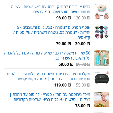
כרית אוורירית לתינוק - למניעת ראש שטוח - עשויה
מחומר נושם ומונע זיעה - ב-3 צבעים
המחיר
המחיר
98.00
₪
120.00
₪
המקורי
הנוכחי
אוסף מפרטים לגיטרה - צבעוניים ומעוצבים - 15
היה:
הוא:
יחידות - לגיטרת בס, גיטרה חשמלית / אקוסטית /
98.00 ₪.
120.00 ₪.
קלאסית
טווח
79.00
₪
–
39.00
₪
מחירים:
50 שקיות אשפה לרכב לשליפה נוחה - עם חבל להנחה
על משענת ראש הרכב
עד
המחיר
המחיר
59.00
₪
80.00
₪
המקורי
הנוכחי
מקלדת מיני בעברית + משטח מגע - למחשב נייד/נייח,
היה:
הוא:
סטרימרים וטלויזיה חכמה | קטנה וקומפקטית
59.00 ₪.
80.00 ₪.
המחיר
המחיר
119.00
₪
155.00
₪
המקורי
הנוכחי
מיכל נירוסטה עם מתז / ספריי - לריסוס על מחבת |
היה:
הוא:
בצקים | סלטים - אוכלים בריא ושולטים בקלוריות!
119.00 ₪.
155.00 ₪.
78.00
₪