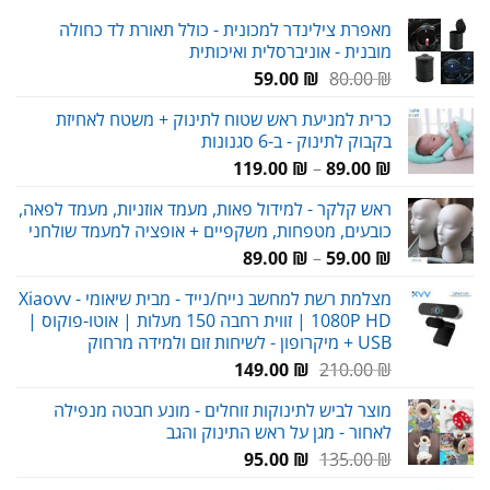
מאפרת צילינדר למכונית - כולל תאורת לד כחולה
מובנית - אוניברסלית ואיכותית
המחיר
המחיר
59.00
₪
80.00
₪
המקורי
הנוכחי
כרית למניעת ראש שטוח לתינוק + משטח לאחיזת
היה:
הוא:
בקבוק לתינוק - ב-6 סגנונות
59.00 ₪.
80.00 ₪.
טווח
119.00
₪
–
89.00
₪
מחירים:
ראש קלקר - למידול פאות, מעמד אוזניות, מעמד לפאה,
כובעים, מטפחות, משקפיים + אופציה למעמד שולחני
עד
טווח
89.00
₪
–
59.00
₪
מחירים:
מצלמת רשת למחשב נייח/נייד - מבית שיאומי Xiaovv -
1080P HD | זווית רחבה 150 מעלות | אוטו-פוקוס |
עד
USB + מיקרופון - לשיחות זום ולמידה מרחוק
המחיר
המחיר
149.00
₪
210.00
₪
המקורי
הנוכחי
מוצר לביש לתינוקות זוחלים - מונע חבטה מנפילה
היה:
הוא:
לאחור - מגן על ראש התינוק והגב
149.00 ₪.
210.00 ₪.
המחיר
המחיר
95.00
₪
135.00
₪
המקורי
הנוכחי