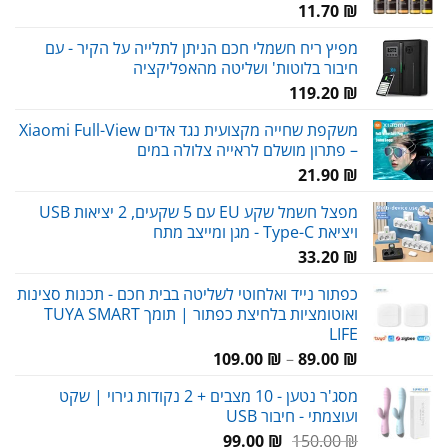
11.70
₪
מפיץ ריח חשמלי חכם הניתן לתלייה על הקיר - עם
חיבור בלוטות' ושליטה מהאפליקציה
119.20
₪
משקפת שחייה מקצועית נגד אדים Xiaomi Full-View
– פתרון מושלם לראייה צלולה במים
21.90
₪
מפצל חשמל שקע EU עם 5 שקעים, 2 יציאות USB
ויציאת Type-C - מגן ומייצב מתח
33.20
₪
כפתור נייד ואלחוטי לשליטה בבית חכם - תכנות סצינות
ואוטומציות בלחיצת כפתור | תומך TUYA SMART
LIFE
טווח
109.00
₪
–
89.00
₪
מחירים:
מסג'ר נטען - 10 מצבים + 2 נקודות גירוי | שקט
ועוצמתי - חיבור USB
עד
המחיר
המחיר
99.00
₪
150.00
₪