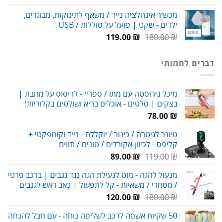
המקורי
הנוכחי
מכשיר אינהלציה נייד / משאף לתינוקות, מבוגרים,
היה:
הוא:
ילדים - שקט | פועל על סוללות / USB
99.00 ₪.
150.00 ₪.
המחיר
המחיר
119.00
₪
180.00
₪
המקורי
הנוכחי
היה:
הוא:
דברים לחמותי
119.00 ₪.
180.00 ₪.
מיכל נירוסטה עם מתז / ספריי - לריסוס על מחבת |
בצקים | סלטים - אוכלים בריא ושולטים בקלוריות!
78.00
₪
טיונר לגיטרה / כינור / יוקללה - נייד וקומפקטי +
קליפס - לכיוון אקורדים / טונים / תווים
המחיר
המחיר
89.00
₪
119.00
₪
המקורי
הנוכחי
מנעול להגה - מוט לנעילת הגה נגד גנבים | ברכב פרטי
היה:
הוא:
/ מסחרי / משאיות - קל לתפעול | כאב ראש לגנבים
89.00 ₪.
119.00 ₪.
המחיר
המחיר
120.00
₪
180.00
₪
המקורי
הנוכחי
50 שקיות אשפה לרכב לשליפה נוחה - עם חבל להנחה
היה:
הוא: