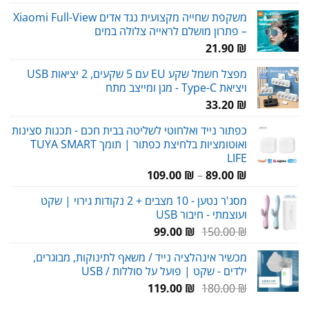
משקפת שחייה מקצועית נגד אדים Xiaomi Full-View
– פתרון מושלם לראייה צלולה במים
21.90
₪
מפצל חשמל שקע EU עם 5 שקעים, 2 יציאות USB
ויציאת Type-C - מגן ומייצב מתח
33.20
₪
כפתור נייד ואלחוטי לשליטה בבית חכם - תכנות סצינות
ואוטומציות בלחיצת כפתור | תומך TUYA SMART
LIFE
טווח
109.00
₪
–
89.00
₪
מחירים:
מסג'ר נטען - 10 מצבים + 2 נקודות גירוי | שקט
ועוצמתי - חיבור USB
עד
המחיר
המחיר
99.00
₪
150.00
₪
המקורי
הנוכחי
מכשיר אינהלציה נייד / משאף לתינוקות, מבוגרים,
היה:
הוא:
ילדים - שקט | פועל על סוללות / USB
99.00 ₪.
150.00 ₪.
המחיר
המחיר
119.00
₪
180.00
₪
המקורי
הנוכחי