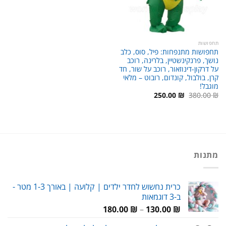
תחפושות
תחפושות מתנפחות: פיל, סוס, כלב
נושך, פרנקינשטיין, בלרינה, רוכב
על דרקון-דינוזאור, רוכב על שור, חד
קרן, בולבול, קונדום, רובוט – מלאי
מוגבל!
המחיר
המחיר
250.00
₪
380.00
₪
המקורי
הנוכחי
היה:
הוא:
250.00 ₪.
380.00 ₪.
מתנות
כרית נחשוש לחדר ילדים | קלועה | באורך 1-3 מטר -
ב-3 דוגמאות
טווח
180.00
₪
–
130.00
₪
מחירים: