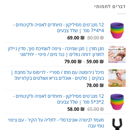
היה:
הוא:
דברים לחמותי
119.00 ₪.
180.00 ₪.
12 מנג'טים מסיליקון - מיוחדים לאפיה ולקינוחים -
4*4*7 סמ' | שלל צבעים
המחיר
המחיר
69.00
₪
80.00
₪
המקורי
הנוכחי
מגן מזרן | מגן שמיכה - ציפה לשמיכת פוך, סדין ניילון
היה:
הוא:
למזרון: דוחה נוזלים | נגד מים / פיפי - יחיד/זוגי
69.00 ₪.
80.00 ₪.
טווח
79.00
₪
–
59.00
₪
מחירים:
מיכל נירוסטה עם מתז / ספריי - לריסוס על מחבת |
בצקים | סלטים - אוכלים בריא ושולטים בקלוריות!
עד
78.00
₪
12 מנג'טים מסיליקון - מיוחדים לאפיה ולקינוחים -
2*3*5 סמ' | שלל צבעים
המחיר
המחיר
58.00
₪
65.00
₪
המקורי
הנוכחי
מעמד לגיטרה אוניברסלי - לתליה על הקיר - עם ציפוי
היה:
הוא:
גומי עבה
58.00 ₪.
65.00 ₪.