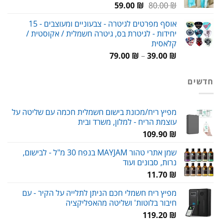
המחיר
המחיר
59.00
₪
80.00
₪
המקורי
הנוכחי
אוסף מפרטים לגיטרה - צבעוניים ומעוצבים - 15
היה:
הוא:
יחידות - לגיטרת בס, גיטרה חשמלית / אקוסטית /
59.00 ₪.
80.00 ₪.
קלאסית
טווח
79.00
₪
–
39.00
₪
מחירים:
חדשים
עד
מפיץ ריח/מכונת בישום חשמלית חכמה עם שליטה על
עוצמת הריח - למלון, משרד ובית
109.90
₪
שמן אתרי טהור MAYJAM בנפח 30 מ"ל - לבישום,
נרות, סבונים ועוד
11.70
₪
מפיץ ריח חשמלי חכם הניתן לתלייה על הקיר - עם
חיבור בלוטות' ושליטה מהאפליקציה
119.20
₪