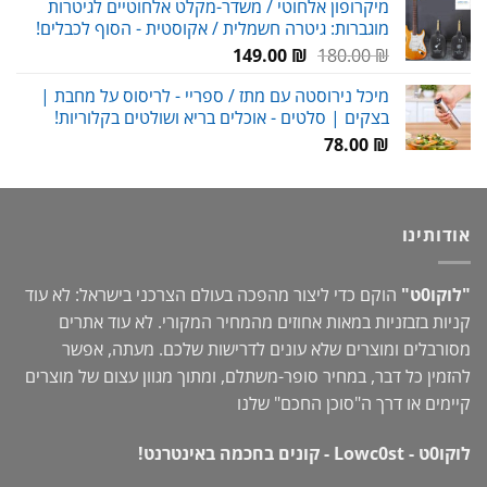
מיקרופון אלחוטי / משדר-מקלט אלחוטיים לגיטרות
מוגברות: גיטרה חשמלית / אקוסטית - הסוף לכבלים!
עד
המחיר
המחיר
149.00
₪
180.00
₪
המקורי
הנוכחי
מיכל נירוסטה עם מתז / ספריי - לריסוס על מחבת |
היה:
הוא:
בצקים | סלטים - אוכלים בריא ושולטים בקלוריות!
149.00 ₪.
180.00 ₪.
78.00
₪
אודותינו
"לוקו0ט"
הוקם כדי ליצור מהפכה בעולם הצרכני בישראל: לא עוד
קניות בזבזניות במאות אחוזים מהמחיר המקורי. לא עוד אתרים
מסורבלים ומוצרים שלא עונים לדרישות שלכם. מעתה, אפשר
להזמין כל דבר, במחיר סופר-משתלם, ומתוך מגוון עצום של מוצרים
קיימים או דרך ה"
סוכן החכם
" שלנו
לוקו0ט - Lowc0st - קונים בחכמה באינטרנט!