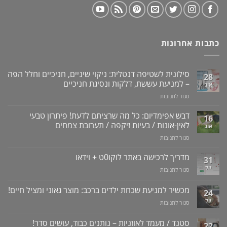
כתבות אחרונות
סילונית לשטיפה דנטלית: ניקוי שיניים, חניכיים וחלל הפה
28
– למניעת עששת, דלקות ונסיגת חניכיים
אוג
על
סגור לתגובות
סילונית
לשטיפה
דבש אפימדיום: כל מה שרציתם לדעת! פיתרון טבעי
16
דנטלית:
לאין-אונות / בעיות זיקפה / תערובת צמחים
אוג
ניקוי
על
סגור לתגובות
שיניים,
דבש
חניכיים
אפימדיום:
מדריך לרכישה באתר לוקו0ט + וידאו
וחלל
31
כל
הפה
יול
על
סגור לתגובות
מה
–
מדריך
שרציתם
למניעת
לרכישה
מכשיר למניעת שכחת ילדים ברכב: מוצר גאוני ומציל חיים!
לדעת!
עששת,
24
באתר
פיתרון
דלקות
יול
על
סגור לתגובות
לוקו0ט
טבעי
ונסיגת
מכשיר
+
לאין-אונות
חניכיים
למניעת
וידאו
סטנד / מעמד לאוזניות – נותנים כבוד, עושים סדר!
/
22