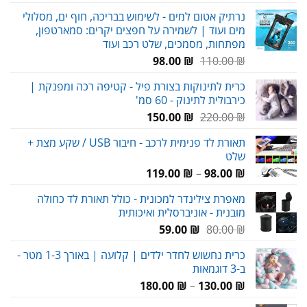
המקורי
הנוכחי
נרתיק אטום למים - לשימוש בבריכה, חוף ים, מסלולי
היה:
הוא:
מים ועוד | לשמירה על חפצים יקרים: סמארטפון,
149.00 ₪.
210.00 ₪.
מפתחות, מסמכים, שלט רכב ועוד
המחיר
המחיר
98.00
₪
110.00
₪
המקורי
הנוכחי
כרית לתינוקות בצורת פיל - קטיפה רכה ומפנקת |
היה:
הוא:
כירבולית לתינוק - 60 סמ'
98.00 ₪.
110.00 ₪.
המחיר
המחיר
150.00
₪
220.00
₪
המקורי
הנוכחי
תאורת לד פנימית לרכב - חיבור USB / שקע מצת +
היה:
הוא:
שלט
150.00 ₪.
220.00 ₪.
טווח
119.00
₪
–
98.00
₪
מחירים:
מאפרת צילינדר למכונית - כולל תאורת לד כחולה
מובנית - אוניברסלית ואיכותית
עד
המחיר
המחיר
59.00
₪
80.00
₪
המקורי
הנוכחי
כרית נחשוש לחדר ילדים | קלועה | באורך 1-3 מטר -
היה:
הוא:
ב-3 דוגמאות
59.00 ₪.
80.00 ₪.
טווח
180.00
₪
–
130.00
₪
מחירים: