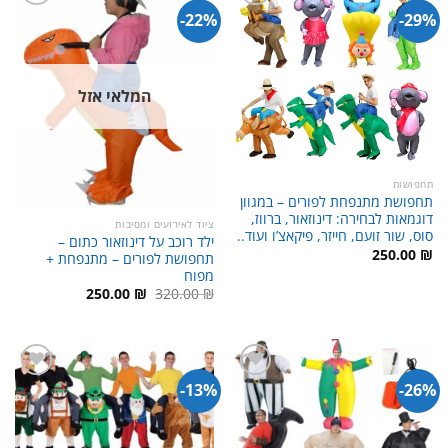
22%-
29%-
המלאי אזל
תחפושות
תחפושת מתנפחת לפורים – במגוון
דוגמאות לבחירה: דינוזאור, ברווז,
ציוד לאירועים ומסיבות
סוס, שור זועם, חייזר, פיקאצ’ו ועוד..
ילד רוכב על דינוזאור כתום –
250.00
₪
תחפושת לפורים – מתנפחת +
מפוח
המחיר
המחיר
250.00
₪
320.00
₪
המקורי
הנוכחי
היה:
הוא:
250.00 ₪.
320.00 ₪.
13%-
26%-