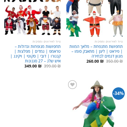
ציוד לאירועים ומסיבות
ציוד לאירועים ומסיבות
תחפושת מתנפחת – מלאך המוות
תחפושות מנופחות וגדולות –
| פיראט | ליצן | מתאבק סומו –
טראמפ | גמדים | מפלצות |
מגוון דגמים לבחירה
קנגורו | דובי | סקוטי | ויקינג |
איש שלג – 27 סגנונות
המחיר
המחיר
260.00
₪
350.00
₪
המקורי
הנוכחי
המחיר
המחיר
349.00
₪
399.00
₪
היה:
הוא:
המקורי
הנוכחי
260.00 ₪.
350.00 ₪.
היה:
הוא:
349.00 ₪.
399.00 ₪.
34%-