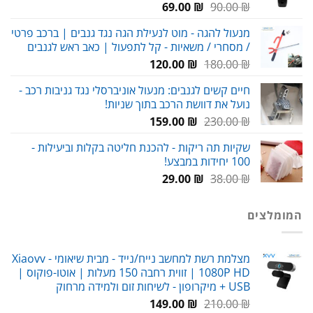
המחיר
המחיר
69.00
₪
90.00
₪
המקורי
הנוכחי
מנעול להגה - מוט לנעילת הגה נגד גנבים | ברכב פרטי
היה:
הוא:
/ מסחרי / משאיות - קל לתפעול | כאב ראש לגנבים
69.00 ₪.
90.00 ₪.
המחיר
המחיר
120.00
₪
180.00
₪
המקורי
הנוכחי
חיים קשים לגנבים: מנעול אוניברסלי נגד גניבות רכב -
היה:
הוא:
נועל את דוושת הרכב בתוך שניות!
120.00 ₪.
180.00 ₪.
המחיר
המחיר
159.00
₪
230.00
₪
המקורי
הנוכחי
שקיות תה ריקות - להכנת חליטה בקלות וביעילות -
היה:
הוא:
100 יחידות במבצע!
159.00 ₪.
230.00 ₪.
המחיר
המחיר
29.00
₪
38.00
₪
המקורי
הנוכחי
היה:
הוא:
המומלצים
29.00 ₪.
38.00 ₪.
מצלמת רשת למחשב נייח/נייד - מבית שיאומי Xiaovv -
1080P HD | זווית רחבה 150 מעלות | אוטו-פוקוס |
USB + מיקרופון - לשיחות זום ולמידה מרחוק
המחיר
המחיר
149.00
₪
210.00
₪