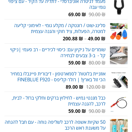
מעמד לגיטרה אוניברסלי - לתליה על הקיר - עם ציפוי
גומי עבה
עד
המחיר
המחיר
69.00
₪
90.00
₪
המקורי
הנוכחי
סלינג-שוט / רוגטקה / מקלע גומי - לאימוני קליעה
היה:
הוא:
למטרה, הפעלות, ציד חוקי והגנה עצמית
69.00 ₪.
90.00 ₪.
טווח
200.88
₪
–
49.00
₪
מחירים:
שומרים על ניקיון עם: כיסוי לכיריים - רב פעמי |ניקוי
קל - ב-3 צבעים לבחירה
עד
המחיר
המחיר
59.00
₪
80.00
₪
המקורי
הנוכחי
אוזניית בלוטות' לסמארטפון - דיבורית פיינבלו במחיר
היה:
הוא:
הכי זול בארץ! | רולר-קליפס - FINEBLUE F920
59.00 ₪.
80.00 ₪.
המחיר
המחיר
89.00
₪
120.00
₪
המקורי
הנוכחי
כבל מגנטי גמיש - לחילוץ ברקים וחלקי ברזל - לבית,
היה:
הוא:
לרכב, להגנה עצמית
89.00 ₪.
120.00 ₪.
המחיר
המחיר
59.00
₪
90.00
₪
המקורי
הנוכחי
50 שקיות אשפה לרכב לשליפה נוחה - עם חבל להנחה
היה:
הוא:
על משענת ראש הרכב
59.00 ₪.
90.00 ₪.