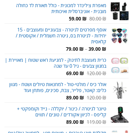
המקורי
הנוכחי
מאפרת צילינדר למכונית - כולל תאורת לד כחולה
היה:
הוא:
מובנית - אוניברסלית ואיכותית
69.00 ₪.
112.00 ₪.
המחיר
המחיר
59.00
₪
80.00
₪
המקורי
הנוכחי
אוסף מפרטים לגיטרה - צבעוניים ומעוצבים - 15
היה:
הוא:
יחידות - לגיטרת בס, גיטרה חשמלית / אקוסטית /
59.00 ₪.
80.00 ₪.
קלאסית
טווח
79.00
₪
–
39.00
₪
מחירים:
כרית מעוצבת לתינוק - למניעת ראש שטוח | מאויירת |
במגוון צבעים - גיל 0 עד שנה
עד
המחיר
המחיר
69.00
₪
120.00
₪
המקורי
הנוכחי
אולר כיס / מולטי-טול - למחנאות טיולים ושטח - מגוון
היה:
הוא:
כלים: קאטר, פלייר, צבת, סכינים, פותחן ועוד
69.00 ₪.
120.00 ₪.
המחיר
המחיר
89.00
₪
120.00
₪
המקורי
הנוכחי
טיונר לגיטרה / כינור / יוקללה - נייד וקומפקטי +
היה:
הוא:
קליפס - לכיוון אקורדים / טונים / תווים
89.00 ₪.
120.00 ₪.
המחיר
המחיר
89.00
₪
119.00
₪
המקורי
הנוכחי
מקלדת מיני בעברית + משטח מגע - למחשב נייד/נייח,