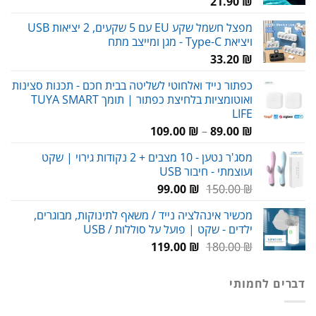
21.90
₪
מפצל חשמל שקע EU עם 5 שקעים, 2 יציאות USB
ויציאת Type-C - מגן ומייצב מתח
33.20
₪
כפתור נייד ואלחוטי לשליטה בבית חכם - תכנות סצינות
ואוטומציות בלחיצת כפתור | תומך TUYA SMART
LIFE
טווח
109.00
₪
–
89.00
₪
מחירים:
מסג'ר נטען - 10 מצבים + 2 נקודות גירוי | שקט
ועוצמתי - חיבור USB
עד
המחיר
המחיר
99.00
₪
150.00
₪
המקורי
הנוכחי
מכשיר אינהלציה נייד / משאף לתינוקות, מבוגרים,
היה:
הוא:
ילדים - שקט | פועל על סוללות / USB
99.00 ₪.
150.00 ₪.
המחיר
המחיר
119.00
₪
180.00
₪
המקורי
הנוכחי
היה:
הוא:
דברים לחמותי
119.00 ₪.
180.00 ₪.