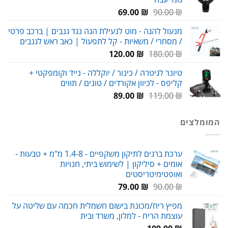
עד
המחיר
המחיר
69.00
₪
90.00
₪
המקורי
הנוכחי
מנעול להגה - מוט לנעילת הגה נגד גנבים | ברכב פרטי
היה:
הוא:
/ מסחרי / משאיות - קל לתפעול | כאב ראש לגנבים
69.00 ₪.
90.00 ₪.
המחיר
המחיר
120.00
₪
180.00
₪
המקורי
הנוכחי
טיונר לגיטרה / כינור / יוקללה - נייד וקומפקטי +
היה:
הוא:
קליפס - לכיוון אקורדים / טונים / תווים
120.00 ₪.
180.00 ₪.
המחיר
המחיר
89.00
₪
119.00
₪
המקורי
הנוכחי
היה:
הוא:
המומלצים
89.00 ₪.
119.00 ₪.
ערכת ברגים לתיקון משקפיים - 1.4-8 מ"מ + טבעות -
אומים + סיליקון | לשימוש ביתי, חנויות
ואופטימיטריסטים
המחיר
המחיר
79.00
₪
90.00
₪
המקורי
הנוכחי
מפיץ ריח/מכונת בישום חשמלית חכמה עם שליטה על
היה:
הוא:
עוצמת הריח - למלון, משרד ובית
79.00 ₪.
90.00 ₪.