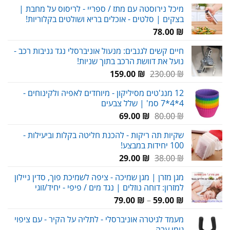
מיכל נירוסטה עם מתז / ספריי - לריסוס על מחבת |
בצקים | סלטים - אוכלים בריא ושולטים בקלוריות!
78.00
₪
חיים קשים לגנבים: מנעול אוניברסלי נגד גניבות רכב -
נועל את דוושת הרכב בתוך שניות!
המחיר
המחיר
159.00
₪
230.00
₪
המקורי
הנוכחי
12 מנג'טים מסיליקון - מיוחדים לאפיה ולקינוחים -
היה:
הוא:
4*4*7 סמ' | שלל צבעים
159.00 ₪.
230.00 ₪.
המחיר
המחיר
69.00
₪
80.00
₪
המקורי
הנוכחי
שקיות תה ריקות - להכנת חליטה בקלות וביעילות -
היה:
הוא:
100 יחידות במבצע!
69.00 ₪.
80.00 ₪.
המחיר
המחיר
29.00
₪
38.00
₪
המקורי
הנוכחי
מגן מזרן | מגן שמיכה - ציפה לשמיכת פוך, סדין ניילון
היה:
הוא:
למזרון: דוחה נוזלים | נגד מים / פיפי - יחיד/זוגי
29.00 ₪.
38.00 ₪.
טווח
79.00
₪
–
59.00
₪
מחירים:
מעמד לגיטרה אוניברסלי - לתליה על הקיר - עם ציפוי
גומי עבה