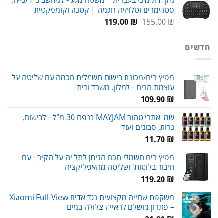
היה:
הוא:
סטרימרים וטלויזיה חכמה | קטנה וקומפקטית
89.00 ₪.
119.00 ₪.
המחיר
המחיר
119.00
₪
155.00
₪
המקורי
הנוכחי
היה:
הוא:
חדשים
119.00 ₪.
155.00 ₪.
מפיץ ריח/מכונת בישום חשמלית חכמה עם שליטה על
עוצמת הריח - למלון, משרד ובית
109.90
₪
שמן אתרי טהור MAYJAM בנפח 30 מ"ל - לבישום,
נרות, סבונים ועוד
11.70
₪
מפיץ ריח חשמלי חכם הניתן לתלייה על הקיר - עם
חיבור בלוטות' ושליטה מהאפליקציה
119.20
₪
משקפת שחייה מקצועית נגד אדים Xiaomi Full-View
– פתרון מושלם לראייה צלולה במים