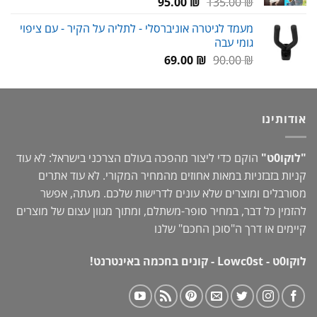
המחיר
המחיר
95.00
₪
135.00
₪
המקורי
הנוכחי
מעמד לגיטרה אוניברסלי - לתליה על הקיר - עם ציפוי
היה:
הוא:
גומי עבה
95.00 ₪.
135.00 ₪.
המחיר
המחיר
69.00
₪
90.00
₪
המקורי
הנוכחי
היה:
הוא:
69.00 ₪.
90.00 ₪.
אודותינו
"לוקו0ט"
הוקם כדי ליצור מהפכה בעולם הצרכני בישראל: לא עוד
קניות בזבזניות במאות אחוזים מהמחיר המקורי. לא עוד אתרים
מסורבלים ומוצרים שלא עונים לדרישות שלכם. מעתה, אפשר
להזמין כל דבר, במחיר סופר-משתלם, ומתוך מגוון עצום של מוצרים
קיימים או דרך ה"
סוכן החכם
" שלנו
לוקו0ט - Lowc0st - קונים בחכמה באינטרנט!