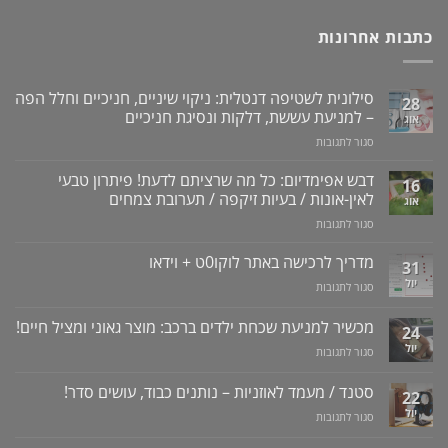
כתבות אחרונות
סילונית לשטיפה דנטלית: ניקוי שיניים, חניכיים וחלל הפה
28
– למניעת עששת, דלקות ונסיגת חניכיים
אוג
על
סגור לתגובות
סילונית
לשטיפה
דבש אפימדיום: כל מה שרציתם לדעת! פיתרון טבעי
16
דנטלית:
לאין-אונות / בעיות זיקפה / תערובת צמחים
אוג
ניקוי
על
סגור לתגובות
שיניים,
דבש
חניכיים
אפימדיום:
מדריך לרכישה באתר לוקו0ט + וידאו
וחלל
31
כל
הפה
יול
על
סגור לתגובות
מה
–
מדריך
שרציתם
למניעת
לרכישה
מכשיר למניעת שכחת ילדים ברכב: מוצר גאוני ומציל חיים!
לדעת!
עששת,
24
באתר
פיתרון
דלקות
יול
על
סגור לתגובות
לוקו0ט
טבעי
ונסיגת
מכשיר
+
לאין-אונות
חניכיים
למניעת
וידאו
סטנד / מעמד לאוזניות – נותנים כבוד, עושים סדר!
/
22
שכחת
בעיות
יול
על
סגור לתגובות
ילדים
זיקפה
סטנד
ברכב:
/