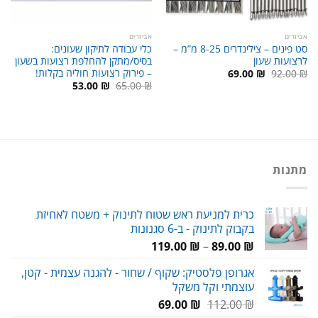
אביזרים
אביזרים
סט פינים – צילינדרים 8-25 מ”מ –
כלי עבודה לתיקון שעונים:
לרצועות שעון
בסיס/מתקן להחלפת רצועות בשעון
– פירוק רצועות חוליה בקלות!
המחיר
המחיר
69.00
₪
92.00
₪
המקורי
הנוכחי
המחיר
המחיר
53.00
₪
65.00
₪
היה:
הוא:
המקורי
הנוכחי
69.00 ₪.
92.00 ₪.
היה:
הוא:
53.00 ₪.
65.00 ₪.
מתנות
כרית למניעת ראש שטוח לתינוק + משטח לאחיזת
בקבוק לתינוק - ב-6 סגנונות
טווח
119.00
₪
–
89.00
₪
מחירים:
אגרופן פלסטיק: שקוף / שחור - להגנה עצמית - קטן,
עוצמתי וקל משקל
עד
המחיר
המחיר
69.00
₪
112.00
₪