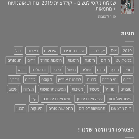
/
מוצר
שמלות מקסי לנשים – קולקציית 2019: נוחות, אופנתיות
21
תערובת
מעמד
גאוני
+ מחמאות!
יול
צמחים
לאוזניות
ומציל
על
סגור לתגובות
–
חיים!
שמלות
נותנים
מקסי
כבוד,
לנשים
תגיות
עושים
–
סדר!
קולקציית
2019:
2019
DIY
איך להכין
איכות הסביבה
אירועים
באיכות
בזול
נוחות,
אופנתיות
בלוג-קו0ט
הורים
הזמנה
הזמנות
הזמנות מחו"ל
זולים
חג פורים
+
מחמאות!
חו"ל
חורף
חינם
טיולים
טיפול
טלפון
יום הולדת
ייבוא
ילדים
ימי הולדת
לבנים
להזמנה אונליין
לוקו0ט
לילדים
מדריך
מוצרים
מחו"ל
מכשיר
מסיבות
מסיבת תחפושות
משלוח
עיצוב
עיצוב שולחנות
עשה זאת בעצמך
עשו זאת בעצמכם
קיץ
רוית מרציאנו
תחפושות לפורים
תחפושות פורים
תינוקות
תכנון
הצטרפו לניוזלטר שלנו !