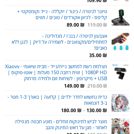
109.90
₪
טיונר לגיטרה / כינור / יוקללה - נייד וקומפקטי +
קליפס - לכיוון אקורדים / טונים / תווים
המחיר
המחיר
89.00
₪
119.00
₪
המקורי
הנוכחי
אצבעון לגיטרה / בנג'ו / מנדולינה -
היה:
הוא:
למתחילים/מקצוענים - לשמירה על דיוק | לנגן ללא
89.00 ₪.
119.00 ₪.
כאבים!
35.00
₪
מצלמת רשת למחשב נייח/נייד - מבית שיאומי Xiaovv -
1080P HD | זווית רחבה 150 מעלות | אוטו-פוקוס |
USB + מיקרופון - לשיחות זום ולמידה מרחוק
המחיר
המחיר
149.00
₪
210.00
₪
המקורי
הנוכחי
כרית נחשוש לחדר ילדים | קלועה | באורך 1-3 מטר -
היה:
הוא:
ב-3 דוגמאות
149.00 ₪.
210.00 ₪.
טווח
180.00
₪
–
130.00
₪
מחירים:
מוצר לביש לתינוקות זוחלים - מונע חבטה מנפילה
לאחור - מגן על ראש התינוק והגב
עד