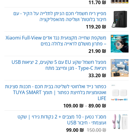
11.70
₪
מפיץ ריח חשמלי חכם הניתן לתלייה על הקיר - עם
חיבור בלוטות' ושליטה מהאפליקציה
119.20
₪
משקפת שחייה מקצועית נגד אדים Xiaomi Full-View
– פתרון מושלם לראייה צלולה במים
21.90
₪
מפצל חשמל שקע EU עם 5 שקעים, 2 יציאות USB
ויציאת Type-C - מגן ומייצב מתח
33.20
₪
כפתור נייד ואלחוטי לשליטה בבית חכם - תכנות סצינות
ואוטומציות בלחיצת כפתור | תומך TUYA SMART
LIFE
טווח
109.00
₪
–
89.00
₪
מחירים:
מסג'ר נטען - 10 מצבים + 2 נקודות גירוי | שקט
ועוצמתי - חיבור USB
עד
המחיר
המחיר
99.00
₪
150.00
₪