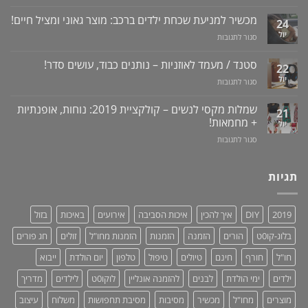
מדריך
שרציתם
למניעת
לרכישה
מכשיר למניעת שכחת ילדים ברכב: מוצר גאוני ומציל חיים!
לדעת!
עששת,
24
באתר
פיתרון
דלקות
יול
על
סגור לתגובות
לוקו0ט
טבעי
ונסיגת
מכשיר
+
לאין-אונות
חניכיים
למניעת
וידאו
סטנד / מעמד לאוזניות – נותנים כבוד, עושים סדר!
/
22
שכחת
בעיות
יול
על
סגור לתגובות
ילדים
זיקפה
סטנד
ברכב:
/
/
מוצר
שמלות מקסי לנשים – קולקציית 2019: נוחות, אופנתיות
21
תערובת
מעמד
גאוני
+ מחמאות!
יול
צמחים
לאוזניות
ומציל
על
סגור לתגובות
–
חיים!
שמלות
נותנים
מקסי
כבוד,
לנשים
תגיות
עושים
–
סדר!
קולקציית
2019:
2019
DIY
איך להכין
איכות הסביבה
אירועים
באיכות
בזול
נוחות,
אופנתיות
בלוג-קו0ט
הורים
הזמנה
הזמנות
הזמנות מחו"ל
זולים
חג פורים
+
מחמאות!
חו"ל
חורף
חינם
טיולים
טיפול
טלפון
יום הולדת
ייבוא
ילדים
ימי הולדת
לבנים
להזמנה אונליין
לוקו0ט
לילדים
מדריך
מוצרים
מחו"ל
מכשיר
מסיבות
מסיבת תחפושות
משלוח
עיצוב