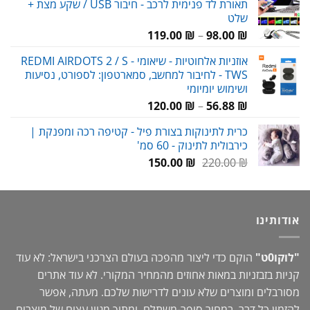
תאורת לד פנימית לרכב - חיבור USB / שקע מצת +
היה:
הוא:
שלט
69.00 ₪.
90.00 ₪.
טווח
119.00
₪
–
98.00
₪
מחירים:
אוזניות אלחוטיות - שיאומי REDMI AIRDOTS 2 / S -
TWS - לחיבור למחשב, סמארטפון: לספורט, נסיעות
עד
ושימוש יומיומי
טווח
120.00
₪
–
56.88
₪
מחירים:
כרית לתינוקות בצורת פיל - קטיפה רכה ומפנקת |
כירבולית לתינוק - 60 סמ'
עד
המחיר
המחיר
150.00
₪
220.00
₪
המקורי
הנוכחי
היה:
הוא:
150.00 ₪.
220.00 ₪.
אודותינו
"לוקו0ט"
הוקם כדי ליצור מהפכה בעולם הצרכני בישראל: לא עוד
קניות בזבזניות במאות אחוזים מהמחיר המקורי. לא עוד אתרים
מסורבלים ומוצרים שלא עונים לדרישות שלכם. מעתה, אפשר
להזמין כל דבר, במחיר סופר-משתלם, ומתוך מגוון עצום של מוצרים