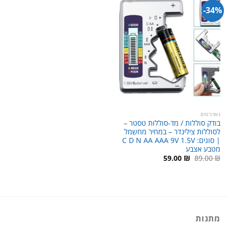
34%-
גאדג'טים
בודק סוללות / מד-סוללות טסטר –
לסוללות צילינדר – במחיר מחשמל
| סוגים: C D N AA AAA 9V 1.5V
מטבע אצבע
המחיר
המחיר
59.00
₪
89.00
₪
המקורי
הנוכחי
היה:
הוא:
59.00 ₪.
89.00 ₪.
מתנות