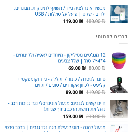
המקורי
הנוכחי
מכשיר אינהלציה נייד / משאף לתינוקות, מבוגרים,
היה:
הוא:
ילדים - שקט | פועל על סוללות / USB
99.00 ₪.
150.00 ₪.
המחיר
המחיר
119.00
₪
180.00
₪
המקורי
הנוכחי
היה:
הוא:
דברים לחמותי
119.00 ₪.
180.00 ₪.
12 מנג'טים מסיליקון - מיוחדים לאפיה ולקינוחים -
4*4*7 סמ' | שלל צבעים
המחיר
המחיר
69.00
₪
80.00
₪
המקורי
הנוכחי
טיונר לגיטרה / כינור / יוקללה - נייד וקומפקטי +
היה:
הוא:
קליפס - לכיוון אקורדים / טונים / תווים
69.00 ₪.
80.00 ₪.
המחיר
המחיר
89.00
₪
119.00
₪
המקורי
הנוכחי
חיים קשים לגנבים: מנעול אוניברסלי נגד גניבות רכב -
היה:
הוא:
נועל את דוושת הרכב בתוך שניות!
89.00 ₪.
119.00 ₪.
המחיר
המחיר
159.00
₪
230.00
₪
המקורי
הנוכחי
מנעול להגה - מוט לנעילת הגה נגד גנבים | ברכב פרטי
היה:
הוא: