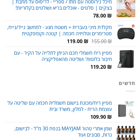
מיכל נירוסטה עם מתז / ספריי - לריסוס על מחבת |
היה:
הוא:
בצקים | סלטים - אוכלים בריא ושולטים בקלוריות!
59.00 ₪.
80.00 ₪.
78.00
₪
מקלדת מיני בעברית + משטח מגע - למחשב נייד/נייח,
סטרימרים וטלויזיה חכמה | קטנה וקומפקטית
המחיר
המחיר
119.00
₪
155.00
₪
המקורי
הנוכחי
מפיץ ריח חשמלי חכם הניתן לתלייה על הקיר - עם
היה:
הוא:
חיבור בלוטות' ושליטה מהאפליקציה
119.00 ₪.
155.00 ₪.
119.20
₪
חדשים
מפיץ ריח/מכונת בישום חשמלית חכמה עם שליטה על
עוצמת הריח - למלון, משרד ובית
109.90
₪
שמן אתרי טהור MAYJAM בנפח 30 מ"ל - לבישום,
נרות, סבונים ועוד