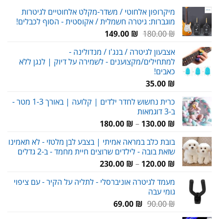
מיקרופון אלחוטי / משדר-מקלט אלחוטיים לגיטרות
מוגברות: גיטרה חשמלית / אקוסטית - הסוף לכבלים!
המחיר
המחיר
149.00
₪
180.00
₪
המקורי
הנוכחי
אצבעון לגיטרה / בנג'ו / מנדולינה -
היה:
הוא:
למתחילים/מקצוענים - לשמירה על דיוק | לנגן ללא
149.00 ₪.
180.00 ₪.
כאבים!
35.00
₪
כרית נחשוש לחדר ילדים | קלועה | באורך 1-3 מטר -
ב-3 דוגמאות
טווח
180.00
₪
–
130.00
₪
מחירים:
בובת כלב במראה אמיתי | בצבע לבן מלטזי - לא תאמינו
שזאת בובה - לילדים שרוצים חיית מחמד - ב-2 גדלים
עד
טווח
230.00
₪
–
120.00
₪
מחירים:
מעמד לגיטרה אוניברסלי - לתליה על הקיר - עם ציפוי
גומי עבה
עד
המחיר
המחיר
69.00
₪
90.00
₪
המקורי
הנוכחי