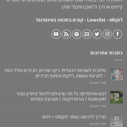
קיימים או דרך ה"
סוכן החכם
" שלנו
לוקו0ט - Lowc0st - קונים בחכמה באינטרנט!
כתבות אחרונות
סילונית לשטיפה דנטלית: ניקוי שיניים, חניכיים וחלל הפה
28
– למניעת עששת, דלקות ונסיגת חניכיים
אוג
על
סגור לתגובות
סילונית
לשטיפה
דבש אפימדיום: כל מה שרציתם לדעת! פיתרון טבעי
16
דנטלית:
לאין-אונות / בעיות זיקפה / תערובת צמחים
אוג
ניקוי
על
סגור לתגובות
שיניים,
דבש
חניכיים
אפימדיום:
מדריך לרכישה באתר לוקו0ט + וידאו
וחלל
31
כל
הפה
יול
על
סגור לתגובות
מה
–