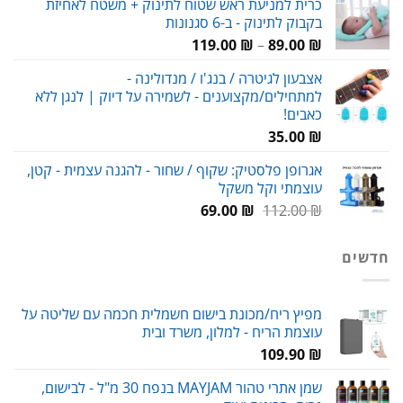
כרית למניעת ראש שטוח לתינוק + משטח לאחיזת
היה:
הוא:
בקבוק לתינוק - ב-6 סגנונות
69.00 ₪.
90.00 ₪.
טווח
119.00
₪
–
89.00
₪
מחירים:
אצבעון לגיטרה / בנג'ו / מנדולינה -
למתחילים/מקצוענים - לשמירה על דיוק | לנגן ללא
עד
כאבים!
35.00
₪
אגרופן פלסטיק: שקוף / שחור - להגנה עצמית - קטן,
עוצמתי וקל משקל
המחיר
המחיר
69.00
₪
112.00
₪
המקורי
הנוכחי
היה:
הוא:
חדשים
69.00 ₪.
112.00 ₪.
מפיץ ריח/מכונת בישום חשמלית חכמה עם שליטה על
עוצמת הריח - למלון, משרד ובית
109.90
₪
שמן אתרי טהור MAYJAM בנפח 30 מ"ל - לבישום,