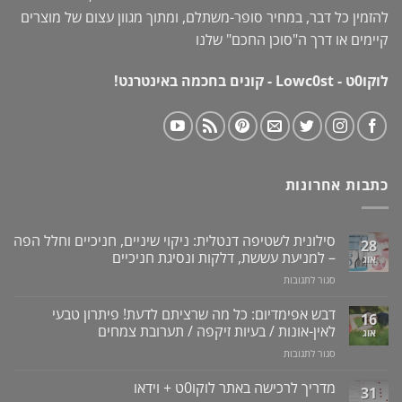
להזמין כל דבר, במחיר סופר-משתלם, ומתוך מגוון עצום של מוצרים
קיימים או דרך ה"
סוכן החכם
" שלנו
לוקו0ט - Lowc0st - קונים בחכמה באינטרנט!
כתבות אחרונות
סילונית לשטיפה דנטלית: ניקוי שיניים, חניכיים וחלל הפה
28
– למניעת עששת, דלקות ונסיגת חניכיים
אוג
על
סגור לתגובות
סילונית
לשטיפה
דבש אפימדיום: כל מה שרציתם לדעת! פיתרון טבעי
16
דנטלית:
לאין-אונות / בעיות זיקפה / תערובת צמחים
אוג
ניקוי
על
סגור לתגובות
שיניים,
דבש
חניכיים
אפימדיום:
מדריך לרכישה באתר לוקו0ט + וידאו
וחלל
31
כל
הפה