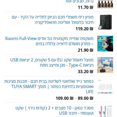
נרות, סבונים ועוד
11.70
₪
מפיץ ריח חשמלי חכם הניתן לתלייה על הקיר - עם
חיבור בלוטות' ושליטה מהאפליקציה
119.20
₪
משקפת שחייה מקצועית נגד אדים Xiaomi Full-View
– פתרון מושלם לראייה צלולה במים
21.90
₪
מפצל חשמל שקע EU עם 5 שקעים, 2 יציאות USB
ויציאת Type-C - מגן ומייצב מתח
33.20
₪
כפתור נייד ואלחוטי לשליטה בבית חכם - תכנות סצינות
ואוטומציות בלחיצת כפתור | תומך TUYA SMART
LIFE
טווח
109.00
₪
–
89.00
₪
מחירים:
מסג'ר נטען - 10 מצבים + 2 נקודות גירוי | שקט
ועוצמתי - חיבור USB
עד