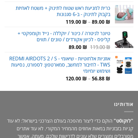
כרית למניעת ראש שטוח לתינוק + משטח לאחיזת
בקבוק לתינוק - ב-6 סגנונות
טווח
119.00
₪
–
89.00
₪
מחירים:
טיונר לגיטרה / כינור / יוקללה - נייד וקומפקטי +
קליפס - לכיוון אקורדים / טונים / תווים
עד
המחיר
המחיר
89.00
₪
119.00
₪
המקורי
הנוכחי
אוזניות אלחוטיות - שיאומי REDMI AIRDOTS 2 / S -
היה:
הוא:
TWS - לחיבור למחשב, סמארטפון: לספורט, נסיעות
89.00 ₪.
119.00 ₪.
ושימוש יומיומי
טווח
120.00
₪
–
56.88
₪
מחירים:
עד
אודותינו
"לוקו0ט"
הוקם כדי ליצור מהפכה בעולם הצרכני בישראל: לא עוד
קניות בזבזניות במאות אחוזים מהמחיר המקורי. לא עוד אתרים
מסורבלים ומוצרים שלא עונים לדרישות שלכם. מעתה, אפשר