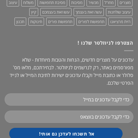
מוצרים
מחו"ל
מכשיר
מסיבות
מסיבת תחפושות
משלוח
עיצוב
עיצוב שולחנות
עשה זאת בעצמך
עשו זאת בעצמכם
קיץ
רוית מרציאנו
תחפושות לפורים
תחפושות פורים
תינוקות
תכנון
הצטרפו לניוזלטר שלנו !
עדכונים על מוצרים חדשים, הנחות והטבות מיוחדות - שלא
מפורסמים באתר, רק לנרשמים לניזולטר. לבחירתכם, מלאו מס'
סלולר או כתובת מייל וקבלו עדכונים ישירות לתיבת המייל או לנייד
הפרטי שלכם.