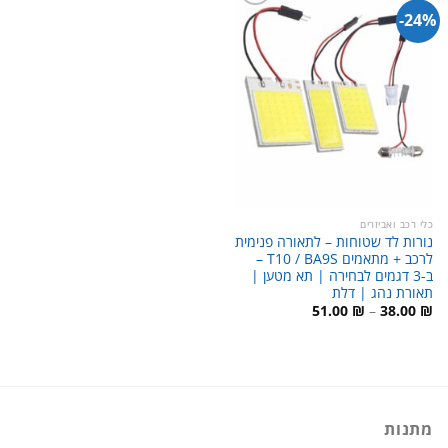
24%-
כלי רכב ואביזרים
נורות לד שטוחות – לתאורה פנימית
לרכב + מתאמים T10 / BA9S –
ב-3 דגמים לבחירה | תא מטען |
תאורת נהג | דלת
טווח
51.00
₪
–
38.00
₪
מחירים:
עד
מתנות