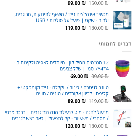
המחיר
המחיר
99.00
₪
150.00
₪
המקורי
הנוכחי
מכשיר אינהלציה נייד / משאף לתינוקות, מבוגרים,
היה:
הוא:
ילדים - שקט | פועל על סוללות / USB
99.00 ₪.
150.00 ₪.
המחיר
המחיר
119.00
₪
180.00
₪
המקורי
הנוכחי
היה:
הוא:
דברים לחמותי
119.00 ₪.
180.00 ₪.
12 מנג'טים מסיליקון - מיוחדים לאפיה ולקינוחים -
4*4*7 סמ' | שלל צבעים
המחיר
המחיר
69.00
₪
80.00
₪
המקורי
הנוכחי
טיונר לגיטרה / כינור / יוקללה - נייד וקומפקטי +
היה:
הוא:
קליפס - לכיוון אקורדים / טונים / תווים
69.00 ₪.
80.00 ₪.
המחיר
המחיר
89.00
₪
119.00
₪
המקורי
הנוכחי
מנעול להגה - מוט לנעילת הגה נגד גנבים | ברכב פרטי
היה:
הוא:
/ מסחרי / משאיות - קל לתפעול | כאב ראש לגנבים
89.00 ₪.
119.00 ₪.
המחיר
המחיר
120.00
₪
180.00
₪
המקורי
הנוכחי