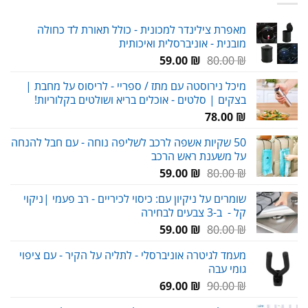
מאפרת צילינדר למכונית - כולל תאורת לד כחולה
מובנית - אוניברסלית ואיכותית
המחיר
המחיר
59.00
₪
80.00
₪
המקורי
הנוכחי
מיכל נירוסטה עם מתז / ספריי - לריסוס על מחבת |
היה:
הוא:
בצקים | סלטים - אוכלים בריא ושולטים בקלוריות!
59.00 ₪.
80.00 ₪.
78.00
₪
50 שקיות אשפה לרכב לשליפה נוחה - עם חבל להנחה
על משענת ראש הרכב
המחיר
המחיר
59.00
₪
80.00
₪
המקורי
הנוכחי
שומרים על ניקיון עם: כיסוי לכיריים - רב פעמי |ניקוי
היה:
הוא:
קל - ב-3 צבעים לבחירה
59.00 ₪.
80.00 ₪.
המחיר
המחיר
59.00
₪
80.00
₪
המקורי
הנוכחי
מעמד לגיטרה אוניברסלי - לתליה על הקיר - עם ציפוי
היה:
הוא:
גומי עבה
59.00 ₪.
80.00 ₪.
המחיר
המחיר
69.00
₪
90.00
₪
המקורי
הנוכחי