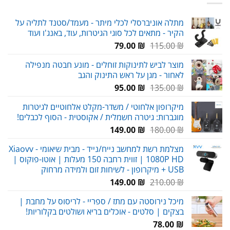
מתלה אוניברסלי לכלי מיתר - מעמד/סטנד לתליה על
הקיר - מתאים לכל סוגי הגיטרות, עוד, באנג'ו ועוד
המחיר
המחיר
79.00
₪
115.00
₪
המקורי
הנוכחי
מוצר לביש לתינוקות זוחלים - מונע חבטה מנפילה
היה:
הוא:
לאחור - מגן על ראש התינוק והגב
79.00 ₪.
115.00 ₪.
המחיר
המחיר
95.00
₪
135.00
₪
המקורי
הנוכחי
מיקרופון אלחוטי / משדר-מקלט אלחוטיים לגיטרות
היה:
הוא:
מוגברות: גיטרה חשמלית / אקוסטית - הסוף לכבלים!
95.00 ₪.
135.00 ₪.
המחיר
המחיר
149.00
₪
180.00
₪
המקורי
הנוכחי
מצלמת רשת למחשב נייח/נייד - מבית שיאומי Xiaovv -
היה:
הוא:
1080P HD | זווית רחבה 150 מעלות | אוטו-פוקוס |
149.00 ₪.
180.00 ₪.
USB + מיקרופון - לשיחות זום ולמידה מרחוק
המחיר
המחיר
149.00
₪
210.00
₪
המקורי
הנוכחי
מיכל נירוסטה עם מתז / ספריי - לריסוס על מחבת |
היה:
הוא:
בצקים | סלטים - אוכלים בריא ושולטים בקלוריות!
149.00 ₪.
210.00 ₪.
78.00
₪