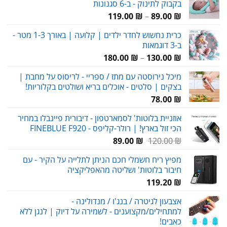
בקבוק לתינוק - ב-6 סגנונות
טווח
119.00
₪
–
89.00
₪
מחירים:
כרית נחשוש לחדר ילדים | קלועה | באורך 1-3 מטר -
ב-3 דוגמאות
עד
טווח
180.00
₪
–
130.00
₪
מחירים:
מיכל נירוסטה עם מתז / ספריי - לריסוס על מחבת |
בצקים | סלטים - אוכלים בריא ושולטים בקלוריות!
עד
78.00
₪
אוזניית בלוטות' לסמארטפון - דיבורית פיינבלו במחיר
הכי זול בארץ! | רולר-קליפס - FINEBLUE F920
המחיר
המחיר
89.00
₪
120.00
₪
המקורי
הנוכחי
מפיץ ריח חשמלי חכם הניתן לתלייה על הקיר - עם
היה:
הוא:
חיבור בלוטות' ושליטה מהאפליקציה
89.00 ₪.
120.00 ₪.
119.20
₪
אצבעון לגיטרה / בנג'ו / מנדולינה -
למתחילים/מקצוענים - לשמירה על דיוק | לנגן ללא
כאבים!