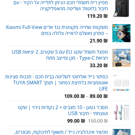
מפיץ ריח חשמלי חכם הניתן לתלייה על הקיר - עם
חיבור בלוטות' ושליטה מהאפליקציה
119.20
₪
משקפת שחייה מקצועית נגד אדים Xiaomi Full-View
– פתרון מושלם לראייה צלולה במים
21.90
₪
מפצל חשמל שקע EU עם 5 שקעים, 2 יציאות USB
ויציאת Type-C - מגן ומייצב מתח
33.20
₪
כפתור נייד ואלחוטי לשליטה בבית חכם - תכנות סצינות
ואוטומציות בלחיצת כפתור | תומך TUYA SMART
LIFE
טווח
109.00
₪
–
89.00
₪
מחירים:
מסג'ר נטען - 10 מצבים + 2 נקודות גירוי | שקט
ועוצמתי - חיבור USB
עד
המחיר
המחיר
99.00
₪
150.00
₪
המקורי
הנוכחי
מכשיר אינהלציה נייד / משאף לתינוקות, מבוגרים,
היה:
הוא: