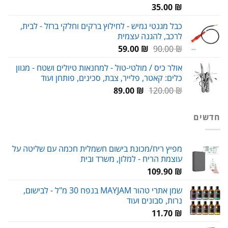
35.00
₪
כבל מגנטי גמיש - לחילוץ ברקים וחלקי ברזל - לבית,
לרכב, להגנה עצמית
המחיר
המחיר
59.00
₪
90.00
₪
המקורי
הנוכחי
אולר כיס / מולטי-טול - למחנאות טיולים ושטח - מגוון
היה:
הוא:
כלים: קאטר, פלייר, צבת, סכינים, פותחן ועוד
59.00 ₪.
90.00 ₪.
המחיר
המחיר
89.00
₪
120.00
₪
המקורי
הנוכחי
היה:
הוא:
חדשים
89.00 ₪.
120.00 ₪.
מפיץ ריח/מכונת בישום חשמלית חכמה עם שליטה על
עוצמת הריח - למלון, משרד ובית
109.90
₪
שמן אתרי טהור MAYJAM בנפח 30 מ"ל - לבישום,
נרות, סבונים ועוד
11.70
₪