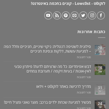
לוקו0ט - Lowc0st - קונים בחכמה באינטרנט!
כתבות אחרונות
סילונית לשטיפה דנטלית: ניקוי שיניים, חניכיים וחלל הפה
28
– למניעת עששת, דלקות ונסיגת חניכיים
אוג
על
סגור לתגובות
סילונית
לשטיפה
דבש אפימדיום: כל מה שרציתם לדעת! פיתרון טבעי
16
דנטלית:
לאין-אונות / בעיות זיקפה / תערובת צמחים
אוג
ניקוי
על
סגור לתגובות
שיניים,
דבש
חניכיים
אפימדיום:
מדריך לרכישה באתר לוקו0ט + וידאו
וחלל
31
כל
הפה
יול
על
סגור לתגובות
מה
–
מדריך
שרציתם
למניעת
לרכישה
מכשיר למניעת שכחת ילדים ברכב: מוצר גאוני ומציל חיים!
לדעת!
עששת,
24
באתר
פיתרון
דלקות
יול
על
סגור לתגובות
לוקו0ט