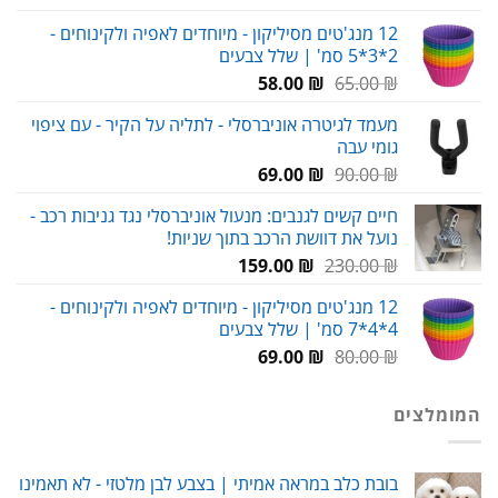
מחירים:
12 מנג'טים מסיליקון - מיוחדים לאפיה ולקינוחים -
2*3*5 סמ' | שלל צבעים
עד
המחיר
המחיר
58.00
₪
65.00
₪
המקורי
הנוכחי
מעמד לגיטרה אוניברסלי - לתליה על הקיר - עם ציפוי
היה:
הוא:
גומי עבה
58.00 ₪.
65.00 ₪.
המחיר
המחיר
69.00
₪
90.00
₪
המקורי
הנוכחי
חיים קשים לגנבים: מנעול אוניברסלי נגד גניבות רכב -
היה:
הוא:
נועל את דוושת הרכב בתוך שניות!
69.00 ₪.
90.00 ₪.
המחיר
המחיר
159.00
₪
230.00
₪
המקורי
הנוכחי
12 מנג'טים מסיליקון - מיוחדים לאפיה ולקינוחים -
היה:
הוא:
4*4*7 סמ' | שלל צבעים
159.00 ₪.
230.00 ₪.
המחיר
המחיר
69.00
₪
80.00
₪
המקורי
הנוכחי
היה:
הוא:
המומלצים
69.00 ₪.
80.00 ₪.
בובת כלב במראה אמיתי | בצבע לבן מלטזי - לא תאמינו