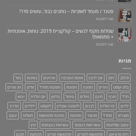
טבעי
ונסיגת
מכשיר
+
לאין-אונות
חניכיים
למניעת
וידאו
סטנד / מעמד לאוזניות – נותנים כבוד, עושים סדר!
/
22
שכחת
בעיות
יול
על
סגור לתגובות
ילדים
זיקפה
סטנד
ברכב:
/
/
מוצר
שמלות מקסי לנשים – קולקציית 2019: נוחות, אופנתיות
21
תערובת
מעמד
גאוני
+ מחמאות!
יול
צמחים
לאוזניות
ומציל
על
סגור לתגובות
–
חיים!
שמלות
נותנים
מקסי
כבוד,
לנשים
תגיות
עושים
–
סדר!
קולקציית
2019:
2019
DIY
איך להכין
איכות הסביבה
אירועים
באיכות
בזול
נוחות,
אופנתיות
בלוג-קו0ט
הורים
הזמנה
הזמנות
הזמנות מחו"ל
זולים
חג פורים
+
מחמאות!
חו"ל
חורף
חינם
טיולים
טיפול
טלפון
יום הולדת
ייבוא
ילדים
ימי הולדת
לבנים
להזמנה אונליין
לוקו0ט
לילדים
מדריך
מוצרים
מחו"ל
מכשיר
מסיבות
מסיבת תחפושות
משלוח
עיצוב
עיצוב שולחנות
עשה זאת בעצמך
עשו זאת בעצמכם
קיץ
רוית מרציאנו
תחפושות לפורים
תחפושות פורים
תינוקות
תכנון