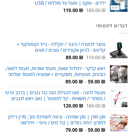
ילדים - שקט | פועל על סוללות / USB
99.00 ₪.
150.00 ₪.
המחיר
המחיר
119.00
₪
180.00
₪
המקורי
הנוכחי
היה:
הוא:
דברים לחמותי
119.00 ₪.
180.00 ₪.
טיונר לגיטרה / כינור / יוקללה - נייד וקומפקטי +
קליפס - לכיוון אקורדים / טונים / תווים
המחיר
המחיר
89.00
₪
119.00
₪
המקורי
הנוכחי
ראש קלקר - למידול פאות, מעמד אוזניות, מעמד לפאה,
היה:
הוא:
כובעים, מטפחות, משקפיים + אופציה למעמד שולחני
89.00 ₪.
119.00 ₪.
טווח
89.00
₪
–
59.00
₪
מחירים:
מנעול להגה - מוט לנעילת הגה נגד גנבים | ברכב פרטי
/ מסחרי / משאיות - קל לתפעול | כאב ראש לגנבים
עד
המחיר
המחיר
120.00
₪
180.00
₪
המקורי
הנוכחי
מגן מזרן | מגן שמיכה - ציפה לשמיכת פוך, סדין ניילון
היה:
הוא:
למזרון: דוחה נוזלים | נגד מים / פיפי - יחיד/זוגי
120.00 ₪.
180.00 ₪.
טווח
79.00
₪
–
59.00
₪