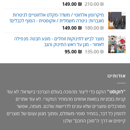
המחיר
המחיר
149.00
₪
210.00
₪
המקורי
הנוכחי
מיקרופון אלחוטי / משדר-מקלט אלחוטיים לגיטרות
היה:
הוא:
מוגברות: גיטרה חשמלית / אקוסטית - הסוף לכבלים!
149.00 ₪.
210.00 ₪.
המחיר
המחיר
149.00
₪
180.00
₪
המקורי
הנוכחי
מוצר לביש לתינוקות זוחלים - מונע חבטה מנפילה
היה:
הוא:
לאחור - מגן על ראש התינוק והגב
149.00 ₪.
180.00 ₪.
המחיר
המחיר
95.00
₪
135.00
₪
המקורי
הנוכחי
היה:
הוא:
95.00 ₪.
135.00 ₪.
אודותינו
"לוקו0ט"
הוקם כדי ליצור מהפכה בעולם הצרכני בישראל: לא עוד
קניות בזבזניות במאות אחוזים מהמחיר המקורי. לא עוד אתרים
מסורבלים ומוצרים שלא עונים לדרישות שלכם. מעתה, אפשר
להזמין כל דבר, במחיר סופר-משתלם, ומתוך מגוון עצום של מוצרים
קיימים או דרך ה"
סוכן החכם
" שלנו