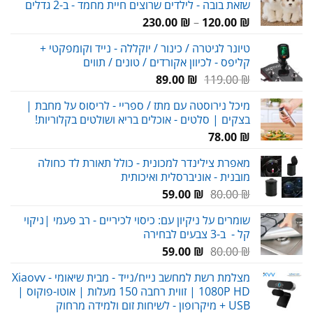
שזאת בובה - לילדים שרוצים חיית מחמד - ב-2 גדלים
טווח
230.00
₪
–
120.00
₪
מחירים:
טיונר לגיטרה / כינור / יוקללה - נייד וקומפקטי +
קליפס - לכיוון אקורדים / טונים / תווים
עד
המחיר
המחיר
89.00
₪
119.00
₪
המקורי
הנוכחי
מיכל נירוסטה עם מתז / ספריי - לריסוס על מחבת |
היה:
הוא:
בצקים | סלטים - אוכלים בריא ושולטים בקלוריות!
89.00 ₪.
119.00 ₪.
78.00
₪
מאפרת צילינדר למכונית - כולל תאורת לד כחולה
מובנית - אוניברסלית ואיכותית
המחיר
המחיר
59.00
₪
80.00
₪
המקורי
הנוכחי
שומרים על ניקיון עם: כיסוי לכיריים - רב פעמי |ניקוי
היה:
הוא:
קל - ב-3 צבעים לבחירה
59.00 ₪.
80.00 ₪.
המחיר
המחיר
59.00
₪
80.00
₪
המקורי
הנוכחי
מצלמת רשת למחשב נייח/נייד - מבית שיאומי Xiaovv -
היה:
הוא:
1080P HD | זווית רחבה 150 מעלות | אוטו-פוקוס |
59.00 ₪.
80.00 ₪.
USB + מיקרופון - לשיחות זום ולמידה מרחוק