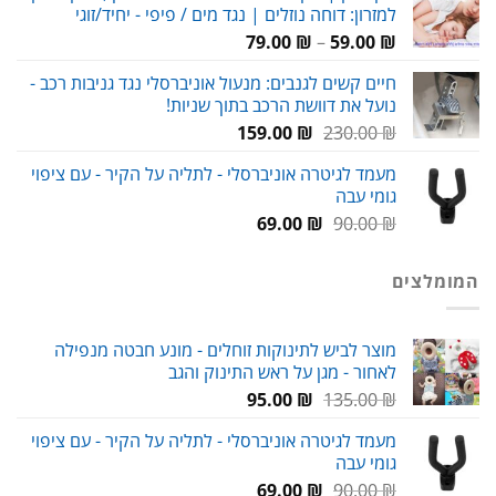
למזרון: דוחה נוזלים | נגד מים / פיפי - יחיד/זוגי
29.00 ₪.
38.00 ₪.
טווח
79.00
₪
–
59.00
₪
מחירים:
חיים קשים לגנבים: מנעול אוניברסלי נגד גניבות רכב -
נועל את דוושת הרכב בתוך שניות!
עד
המחיר
המחיר
159.00
₪
230.00
₪
המקורי
הנוכחי
מעמד לגיטרה אוניברסלי - לתליה על הקיר - עם ציפוי
היה:
הוא:
גומי עבה
159.00 ₪.
230.00 ₪.
המחיר
המחיר
69.00
₪
90.00
₪
המקורי
הנוכחי
היה:
הוא:
המומלצים
69.00 ₪.
90.00 ₪.
מוצר לביש לתינוקות זוחלים - מונע חבטה מנפילה
לאחור - מגן על ראש התינוק והגב
המחיר
המחיר
95.00
₪
135.00
₪
המקורי
הנוכחי
מעמד לגיטרה אוניברסלי - לתליה על הקיר - עם ציפוי
היה:
הוא:
גומי עבה
95.00 ₪.
135.00 ₪.
המחיר
המחיר
69.00
₪
90.00
₪