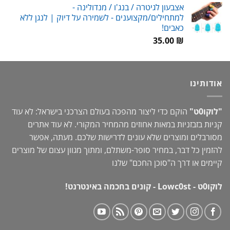
אצבעון לגיטרה / בנג'ו / מנדולינה -
היה:
הוא:
למתחילים/מקצוענים - לשמירה על דיוק | לנגן ללא
89.00 ₪.
119.00 ₪.
כאבים!
35.00
₪
אודותינו
"לוקו0ט"
הוקם כדי ליצור מהפכה בעולם הצרכני בישראל: לא עוד
קניות בזבזניות במאות אחוזים מהמחיר המקורי. לא עוד אתרים
מסורבלים ומוצרים שלא עונים לדרישות שלכם. מעתה, אפשר
להזמין כל דבר, במחיר סופר-משתלם, ומתוך מגוון עצום של מוצרים
קיימים או דרך ה"
סוכן החכם
" שלנו
לוקו0ט - Lowc0st - קונים בחכמה באינטרנט!