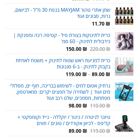
המקורי
הנוכחי
שמן אתרי טהור MAYJAM בנפח 30 מ"ל - לבישום,
היה:
הוא:
נרות, סבונים ועוד
69.00 ₪.
90.00 ₪.
11.70
₪
כרית לתינוקות בצורת פיל - קטיפה רכה ומפנקת |
כירבולית לתינוק - 60 סמ'
המחיר
המחיר
150.00
₪
220.00
₪
המקורי
הנוכחי
כרית למניעת ראש שטוח לתינוק + משטח לאחיזת
היה:
הוא:
בקבוק לתינוק - ב-6 סגנונות
150.00 ₪.
220.00 ₪.
טווח
119.00
₪
–
89.00
₪
מחירים:
נרתיק אטום למים - לשימוש בבריכה, חוף ים, מסלולי
מים ועוד | לשמירה על חפצים יקרים: סמארטפון,
עד
מפתחות, מסמכים, שלט רכב ועוד
המחיר
המחיר
98.00
₪
110.00
₪
המקורי
הנוכחי
טיונר לגיטרה / כינור / יוקללה - נייד וקומפקטי +
היה:
הוא:
קליפס - לכיוון אקורדים / טונים / תווים
98.00 ₪.
110.00 ₪.
המחיר
המחיר
89.00
₪
119.00
₪
המקורי
הנוכחי