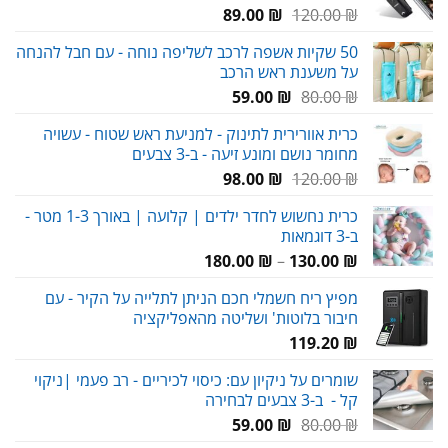
המחיר
המחיר
89.00
₪
120.00
₪
המקורי
הנוכחי
50 שקיות אשפה לרכב לשליפה נוחה - עם חבל להנחה
היה:
הוא:
על משענת ראש הרכב
89.00 ₪.
120.00 ₪.
המחיר
המחיר
59.00
₪
80.00
₪
המקורי
הנוכחי
כרית אוורירית לתינוק - למניעת ראש שטוח - עשויה
היה:
הוא:
מחומר נושם ומונע זיעה - ב-3 צבעים
59.00 ₪.
80.00 ₪.
המחיר
המחיר
98.00
₪
120.00
₪
המקורי
הנוכחי
כרית נחשוש לחדר ילדים | קלועה | באורך 1-3 מטר -
היה:
הוא:
ב-3 דוגמאות
98.00 ₪.
120.00 ₪.
טווח
180.00
₪
–
130.00
₪
מחירים:
מפיץ ריח חשמלי חכם הניתן לתלייה על הקיר - עם
חיבור בלוטות' ושליטה מהאפליקציה
עד
119.20
₪
שומרים על ניקיון עם: כיסוי לכיריים - רב פעמי |ניקוי
קל - ב-3 צבעים לבחירה
המחיר
המחיר
59.00
₪
80.00
₪
המקורי
הנוכחי