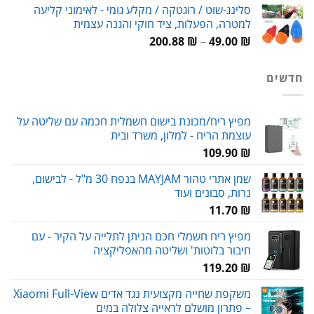
סלינג-שוט / רוגטקה / מקלע גומי - לאימוני קליעה
היה:
הוא:
למטרה, הפעלות, ציד חוקי והגנה עצמית
59.00 ₪.
80.00 ₪.
טווח
200.88
₪
–
49.00
₪
מחירים:
חדשים
עד
מפיץ ריח/מכונת בישום חשמלית חכמה עם שליטה על
עוצמת הריח - למלון, משרד ובית
109.90
₪
שמן אתרי טהור MAYJAM בנפח 30 מ"ל - לבישום,
נרות, סבונים ועוד
11.70
₪
מפיץ ריח חשמלי חכם הניתן לתלייה על הקיר - עם
חיבור בלוטות' ושליטה מהאפליקציה
119.20
₪
משקפת שחייה מקצועית נגד אדים Xiaomi Full-View
– פתרון מושלם לראייה צלולה במים