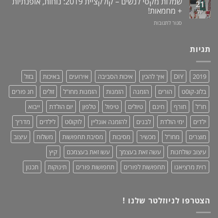
שמלות מקסי לנשים – קולקציית 2019: נוחות, אופנתיות
21
תערובת
מעמד
גאוני
+ מחמאות!
יול
צמחים
לאוזניות
ומציל
על
סגור לתגובות
–
חיים!
שמלות
נותנים
מקסי
כבוד,
לנשים
תגיות
עושים
–
סדר!
קולקציית
2019:
2019
DIY
איך להכין
איכות הסביבה
אירועים
באיכות
בזול
נוחות,
אופנתיות
בלוג-קו0ט
הורים
הזמנה
הזמנות
הזמנות מחו"ל
זולים
חג פורים
+
מחמאות!
חו"ל
חורף
חינם
טיולים
טיפול
טלפון
יום הולדת
ייבוא
ילדים
ימי הולדת
לבנים
להזמנה אונליין
לוקו0ט
לילדים
מדריך
מוצרים
מחו"ל
מכשיר
מסיבות
מסיבת תחפושות
משלוח
עיצוב
עיצוב שולחנות
עשה זאת בעצמך
עשו זאת בעצמכם
קיץ
רוית מרציאנו
תחפושות לפורים
תחפושות פורים
תינוקות
תכנון
הצטרפו לניוזלטר שלנו !