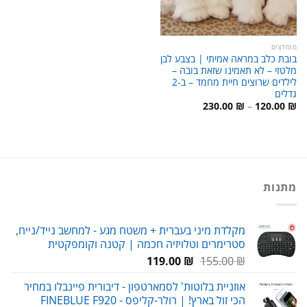
מומלצים
בובת כלב במראה אמיתי | בצבע לבן
מלטזי – לא תאמינו שזאת בובה –
לילדים שרוצים חיית מחמד – ב-2
גדלים
טווח
230.00
₪
–
120.00
₪
מחירים:
עד
מתנות
מקלדת מיני בעברית + משטח מגע - למחשב נייד/נייח,
סטרימרים וטלויזיה חכמה | קטנה וקומפקטית
המחיר
המחיר
119.00
₪
155.00
₪
המקורי
הנוכחי
אוזניית בלוטות' לסמארטפון - דיבורית פיינבלו במחיר
היה:
הוא:
הכי זול בארץ! | רולר-קליפס - FINEBLUE F920
119.00 ₪.
155.00 ₪.