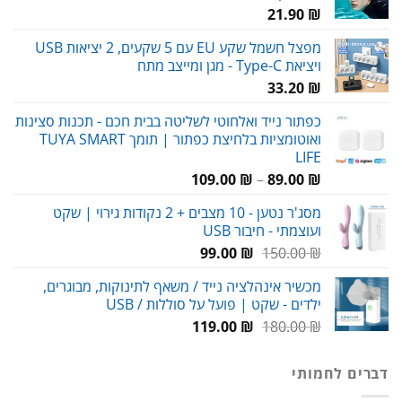
21.90
₪
מפצל חשמל שקע EU עם 5 שקעים, 2 יציאות USB
ויציאת Type-C - מגן ומייצב מתח
33.20
₪
כפתור נייד ואלחוטי לשליטה בבית חכם - תכנות סצינות
ואוטומציות בלחיצת כפתור | תומך TUYA SMART
LIFE
טווח
109.00
₪
–
89.00
₪
מחירים:
מסג'ר נטען - 10 מצבים + 2 נקודות גירוי | שקט
ועוצמתי - חיבור USB
עד
המחיר
המחיר
99.00
₪
150.00
₪
המקורי
הנוכחי
מכשיר אינהלציה נייד / משאף לתינוקות, מבוגרים,
היה:
הוא:
ילדים - שקט | פועל על סוללות / USB
99.00 ₪.
150.00 ₪.
המחיר
המחיר
119.00
₪
180.00
₪
המקורי
הנוכחי
היה:
הוא:
דברים לחמותי
119.00 ₪.
180.00 ₪.