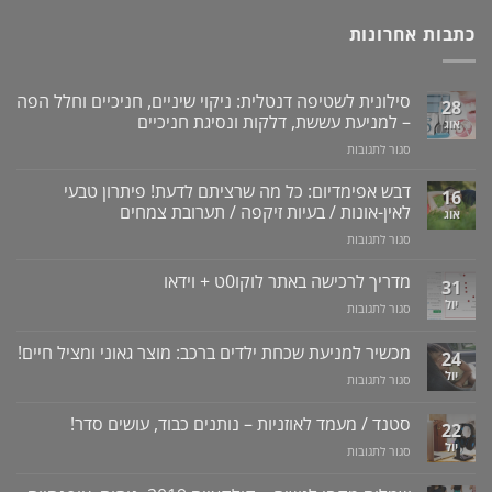
כתבות אחרונות
סילונית לשטיפה דנטלית: ניקוי שיניים, חניכיים וחלל הפה
28
– למניעת עששת, דלקות ונסיגת חניכיים
אוג
על
סגור לתגובות
סילונית
לשטיפה
דבש אפימדיום: כל מה שרציתם לדעת! פיתרון טבעי
16
דנטלית:
לאין-אונות / בעיות זיקפה / תערובת צמחים
אוג
ניקוי
על
סגור לתגובות
שיניים,
דבש
חניכיים
אפימדיום:
מדריך לרכישה באתר לוקו0ט + וידאו
וחלל
31
כל
הפה
יול
על
סגור לתגובות
מה
–
מדריך
שרציתם
למניעת
לרכישה
מכשיר למניעת שכחת ילדים ברכב: מוצר גאוני ומציל חיים!
לדעת!
עששת,
24
באתר
פיתרון
דלקות
יול
על
סגור לתגובות
לוקו0ט
טבעי
ונסיגת
מכשיר
+
לאין-אונות
חניכיים
למניעת
וידאו
סטנד / מעמד לאוזניות – נותנים כבוד, עושים סדר!
/
22
שכחת
בעיות
יול
על
סגור לתגובות
ילדים
זיקפה
סטנד
ברכב:
/
/
מוצר