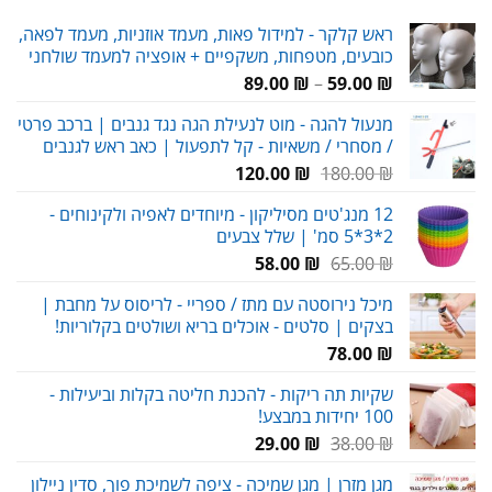
ראש קלקר - למידול פאות, מעמד אוזניות, מעמד לפאה,
כובעים, מטפחות, משקפיים + אופציה למעמד שולחני
טווח
89.00
₪
–
59.00
₪
מחירים:
מנעול להגה - מוט לנעילת הגה נגד גנבים | ברכב פרטי
/ מסחרי / משאיות - קל לתפעול | כאב ראש לגנבים
עד
המחיר
המחיר
120.00
₪
180.00
₪
המקורי
הנוכחי
12 מנג'טים מסיליקון - מיוחדים לאפיה ולקינוחים -
היה:
הוא:
2*3*5 סמ' | שלל צבעים
120.00 ₪.
180.00 ₪.
המחיר
המחיר
58.00
₪
65.00
₪
המקורי
הנוכחי
מיכל נירוסטה עם מתז / ספריי - לריסוס על מחבת |
היה:
הוא:
בצקים | סלטים - אוכלים בריא ושולטים בקלוריות!
58.00 ₪.
65.00 ₪.
78.00
₪
שקיות תה ריקות - להכנת חליטה בקלות וביעילות -
100 יחידות במבצע!
המחיר
המחיר
29.00
₪
38.00
₪
המקורי
הנוכחי
מגן מזרן | מגן שמיכה - ציפה לשמיכת פוך, סדין ניילון
היה:
הוא: