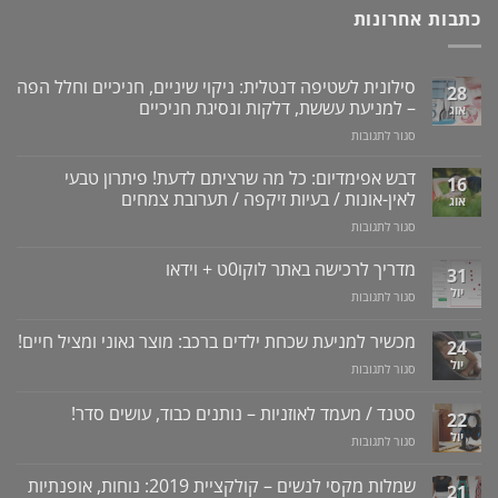
כתבות אחרונות
סילונית לשטיפה דנטלית: ניקוי שיניים, חניכיים וחלל הפה
28
– למניעת עששת, דלקות ונסיגת חניכיים
אוג
על
סגור לתגובות
סילונית
לשטיפה
דבש אפימדיום: כל מה שרציתם לדעת! פיתרון טבעי
16
דנטלית:
לאין-אונות / בעיות זיקפה / תערובת צמחים
אוג
ניקוי
על
סגור לתגובות
שיניים,
דבש
חניכיים
אפימדיום:
מדריך לרכישה באתר לוקו0ט + וידאו
וחלל
31
כל
הפה
יול
על
סגור לתגובות
מה
–
מדריך
שרציתם
למניעת
לרכישה
מכשיר למניעת שכחת ילדים ברכב: מוצר גאוני ומציל חיים!
לדעת!
עששת,
24
באתר
פיתרון
דלקות
יול
על
סגור לתגובות
לוקו0ט
טבעי
ונסיגת
מכשיר
+
לאין-אונות
חניכיים
למניעת
וידאו
סטנד / מעמד לאוזניות – נותנים כבוד, עושים סדר!
/
22
שכחת
בעיות
יול
על
סגור לתגובות
ילדים
זיקפה
סטנד
ברכב:
/
/
מוצר
שמלות מקסי לנשים – קולקציית 2019: נוחות, אופנתיות
21
תערובת
מעמד