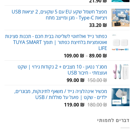
21.90
₪
מפצל חשמל שקע EU עם 5 שקעים, 2 יציאות USB
ויציאת Type-C - מגן ומייצב מתח
33.20
₪
כפתור נייד ואלחוטי לשליטה בבית חכם - תכנות סצינות
ואוטומציות בלחיצת כפתור | תומך TUYA SMART
LIFE
טווח
109.00
₪
–
89.00
₪
מחירים:
מסג'ר נטען - 10 מצבים + 2 נקודות גירוי | שקט
ועוצמתי - חיבור USB
עד
המחיר
המחיר
99.00
₪
150.00
₪
המקורי
הנוכחי
מכשיר אינהלציה נייד / משאף לתינוקות, מבוגרים,
היה:
הוא:
ילדים - שקט | פועל על סוללות / USB
99.00 ₪.
150.00 ₪.
המחיר
המחיר
119.00
₪
180.00
₪
המקורי
הנוכחי
היה:
הוא:
דברים לחמותי
119.00 ₪.
180.00 ₪.