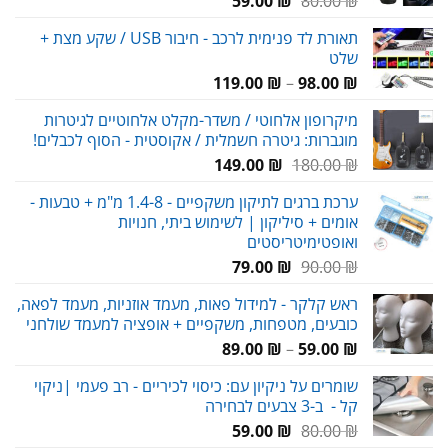
המחיר
המחיר
59.00
₪
80.00
₪
המקורי
הנוכחי
תאורת לד פנימית לרכב - חיבור USB / שקע מצת +
היה:
הוא:
שלט
59.00 ₪.
80.00 ₪.
טווח
119.00
₪
–
98.00
₪
מחירים:
מיקרופון אלחוטי / משדר-מקלט אלחוטיים לגיטרות
מוגברות: גיטרה חשמלית / אקוסטית - הסוף לכבלים!
עד
המחיר
המחיר
149.00
₪
180.00
₪
המקורי
הנוכחי
ערכת ברגים לתיקון משקפיים - 1.4-8 מ"מ + טבעות -
היה:
הוא:
אומים + סיליקון | לשימוש ביתי, חנויות
149.00 ₪.
180.00 ₪.
ואופטימיטריסטים
המחיר
המחיר
79.00
₪
90.00
₪
המקורי
הנוכחי
ראש קלקר - למידול פאות, מעמד אוזניות, מעמד לפאה,
היה:
הוא:
כובעים, מטפחות, משקפיים + אופציה למעמד שולחני
79.00 ₪.
90.00 ₪.
טווח
89.00
₪
–
59.00
₪
מחירים:
שומרים על ניקיון עם: כיסוי לכיריים - רב פעמי |ניקוי
קל - ב-3 צבעים לבחירה
עד
המחיר
המחיר
59.00
₪
80.00
₪