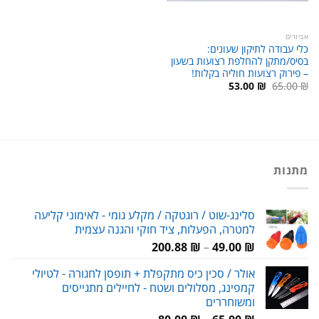
אביזרים
כלי עבודה לתיקון שעונים:
בסיס/מתקן להחלפת רצועות בשעון
– פירוק רצועות חוליה בקלות!
המחיר
המחיר
53.00
₪
65.00
₪
המקורי
הנוכחי
היה:
הוא:
53.00 ₪.
65.00 ₪.
מתנות
סלינג-שוט / רוגטקה / מקלע גומי - לאימוני קליעה
למטרה, הפעלות, ציד חוקי והגנה עצמית
טווח
200.88
₪
–
49.00
₪
מחירים:
אולר / סכין כיס מתקפלת + תופסן לחגורה - לטיולי
קמפינג, מסלולים ושטח - לחיילים מתגייסים
עד
ומשוחררים
טווח