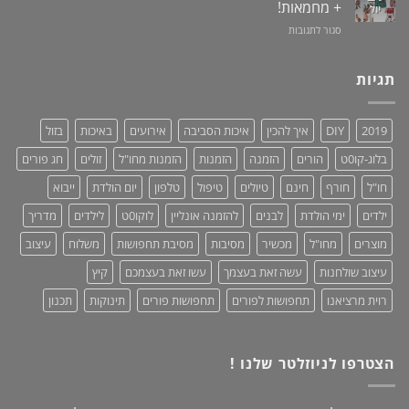
גאוני
+ מחמאות!
יול
צמחים
לאוזניות
ומציל
על
סגור לתגובות
–
חיים!
שמלות
נותנים
מקסי
כבוד,
לנשים
תגיות
עושים
–
סדר!
קולקציית
2019:
2019
DIY
איך להכין
איכות הסביבה
אירועים
באיכות
בזול
נוחות,
אופנתיות
בלוג-קו0ט
הורים
הזמנה
הזמנות
הזמנות מחו"ל
זולים
חג פורים
+
מחמאות!
חו"ל
חורף
חינם
טיולים
טיפול
טלפון
יום הולדת
ייבוא
ילדים
ימי הולדת
לבנים
להזמנה אונליין
לוקו0ט
לילדים
מדריך
מוצרים
מחו"ל
מכשיר
מסיבות
מסיבת תחפושות
משלוח
עיצוב
עיצוב שולחנות
עשה זאת בעצמך
עשו זאת בעצמכם
קיץ
רוית מרציאנו
תחפושות לפורים
תחפושות פורים
תינוקות
תכנון
הצטרפו לניוזלטר שלנו !