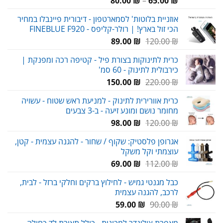
80.00
₪
–
65.00
₪
מחירים:
אוזניית בלוטות' לסמארטפון - דיבורית פיינבלו במחיר
הכי זול בארץ! | רולר-קליפס - FINEBLUE F920
עד
המחיר
המחיר
89.00
₪
120.00
₪
המקורי
הנוכחי
כרית לתינוקות בצורת פיל - קטיפה רכה ומפנקת |
היה:
הוא:
כירבולית לתינוק - 60 סמ'
89.00 ₪.
120.00 ₪.
המחיר
המחיר
150.00
₪
220.00
₪
המקורי
הנוכחי
כרית אוורירית לתינוק - למניעת ראש שטוח - עשויה
היה:
הוא:
מחומר נושם ומונע זיעה - ב-3 צבעים
150.00 ₪.
220.00 ₪.
המחיר
המחיר
98.00
₪
120.00
₪
המקורי
הנוכחי
אגרופן פלסטיק: שקוף / שחור - להגנה עצמית - קטן,
היה:
הוא:
עוצמתי וקל משקל
98.00 ₪.
120.00 ₪.
המחיר
המחיר
69.00
₪
112.00
₪
המקורי
הנוכחי
כבל מגנטי גמיש - לחילוץ ברקים וחלקי ברזל - לבית,
היה:
הוא:
לרכב, להגנה עצמית
69.00 ₪.
112.00 ₪.
המחיר
המחיר
59.00
₪
90.00
₪
המקורי
הנוכחי
מאפרת צילינדר למכונית - כולל תאורת לד כחולה