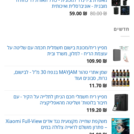
היה:
הוא:
מובנית - אוניברסלית ואיכותית
59.00 ₪.
90.00 ₪.
המחיר
המחיר
59.00
₪
80.00
₪
המקורי
הנוכחי
היה:
הוא:
חדשים
59.00 ₪.
80.00 ₪.
מפיץ ריח/מכונת בישום חשמלית חכמה עם שליטה על
עוצמת הריח - למלון, משרד ובית
109.90
₪
שמן אתרי טהור MAYJAM בנפח 30 מ"ל - לבישום,
נרות, סבונים ועוד
11.70
₪
מפיץ ריח חשמלי חכם הניתן לתלייה על הקיר - עם
חיבור בלוטות' ושליטה מהאפליקציה
119.20
₪
משקפת שחייה מקצועית נגד אדים Xiaomi Full-View
– פתרון מושלם לראייה צלולה במים