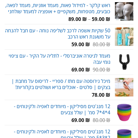
ראש קלקר - למידול פאות, מעמד אוזניות, מעמד לפאה,
כובעים, מטפחות, משקפיים + אופציה למעמד שולחני
טווח
89.00
₪
–
59.00
₪
מחירים:
50 שקיות אשפה לרכב לשליפה נוחה - עם חבל להנחה
על משענת ראש הרכב
עד
המחיר
המחיר
59.00
₪
80.00
₪
המקורי
הנוכחי
מעמד לגיטרה אוניברסלי - לתליה על הקיר - עם ציפוי
היה:
הוא:
גומי עבה
59.00 ₪.
80.00 ₪.
המחיר
המחיר
69.00
₪
90.00
₪
המקורי
הנוכחי
מיכל נירוסטה עם מתז / ספריי - לריסוס על מחבת |
היה:
הוא:
בצקים | סלטים - אוכלים בריא ושולטים בקלוריות!
69.00 ₪.
90.00 ₪.
78.00
₪
12 מנג'טים מסיליקון - מיוחדים לאפיה ולקינוחים -
4*4*7 סמ' | שלל צבעים
המחיר
המחיר
69.00
₪
80.00
₪
המקורי
הנוכחי
12 מנג'טים מסיליקון - מיוחדים לאפיה ולקינוחים -
היה:
הוא:
2*3*5 סמ' | שלל צבעים