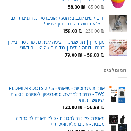
69.00 ₪.
80.00 ₪.
המחיר
המחיר
58.00
₪
65.00
₪
המקורי
הנוכחי
חיים קשים לגנבים: מנעול אוניברסלי נגד גניבות רכב -
היה:
הוא:
נועל את דוושת הרכב בתוך שניות!
58.00 ₪.
65.00 ₪.
המחיר
המחיר
159.00
₪
230.00
₪
המקורי
הנוכחי
מגן מזרן | מגן שמיכה - ציפה לשמיכת פוך, סדין ניילון
היה:
הוא:
למזרון: דוחה נוזלים | נגד מים / פיפי - יחיד/זוגי
159.00 ₪.
230.00 ₪.
טווח
79.00
₪
–
59.00
₪
מחירים:
המומלצים
עד
אוזניות אלחוטיות - שיאומי REDMI AIRDOTS 2 / S -
TWS - לחיבור למחשב, סמארטפון: לספורט, נסיעות
ושימוש יומיומי
טווח
120.00
₪
–
56.88
₪
מחירים:
מאפרת צילינדר למכונית - כולל תאורת לד כחולה
מובנית - אוניברסלית ואיכותית
עד