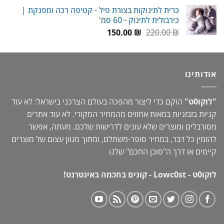
המקורי
הנוכחי
כרית לתינוקות בצורת פיל - קטיפה רכה ומפנקת |
היה:
הוא:
כירבולית לתינוק - 60 סמ'
59.00 ₪.
80.00 ₪.
המחיר
המחיר
150.00
₪
220.00
₪
המקורי
הנוכחי
היה:
הוא:
150.00 ₪.
220.00 ₪.
אודותינו
"לוקו0ט"
הוקם כדי ליצור מהפכה בעולם הצרכני בישראל: לא עוד
קניות בזבזניות במאות אחוזים מהמחיר המקורי. לא עוד אתרים
מסורבלים ומוצרים שלא עונים לדרישות שלכם. מעתה, אפשר
להזמין כל דבר, במחיר סופר-משתלם, ומתוך מגוון עצום של מוצרים
קיימים או דרך ה"
סוכן החכם
" שלנו
לוקו0ט - Lowc0st - קונים בחכמה באינטרנט!