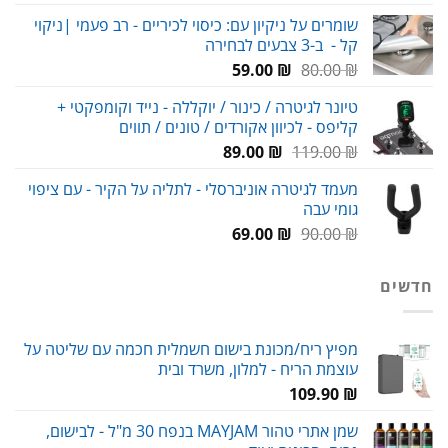
המקורי
הנוכחי
שומרים על ניקיון עם: כיסוי לכיריים - רב פעמי |ניקוי
היה:
הוא:
קל - ב-3 צבעים לבחירה
59.00 ₪.
80.00 ₪.
המחיר
המחיר
59.00
₪
80.00
₪
המקורי
הנוכחי
טיונר לגיטרה / כינור / יוקללה - נייד וקומפקטי +
היה:
הוא:
קליפס - לכיוון אקורדים / טונים / תווים
59.00 ₪.
80.00 ₪.
המחיר
המחיר
89.00
₪
119.00
₪
המקורי
הנוכחי
מעמד לגיטרה אוניברסלי - לתליה על הקיר - עם ציפוי
היה:
הוא:
גומי עבה
89.00 ₪.
119.00 ₪.
המחיר
המחיר
69.00
₪
90.00
₪
המקורי
הנוכחי
היה:
הוא:
חדשים
69.00 ₪.
90.00 ₪.
מפיץ ריח/מכונת בישום חשמלית חכמה עם שליטה על
עוצמת הריח - למלון, משרד ובית
109.90
₪
שמן אתרי טהור MAYJAM בנפח 30 מ"ל - לבישום,