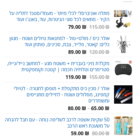
מתלה אוניברסלי לכלי מיתר - מעמד/סטנד לתליה על
הקיר - מתאים לכל סוגי הגיטרות, עוד, באנג'ו ועוד
המחיר
המחיר
79.00
₪
115.00
₪
המקורי
הנוכחי
אולר כיס / מולטי-טול - למחנאות טיולים ושטח - מגוון
היה:
הוא:
כלים: קאטר, פלייר, צבת, סכינים, פותחן ועוד
79.00 ₪.
115.00 ₪.
המחיר
המחיר
89.00
₪
120.00
₪
המקורי
הנוכחי
מקלדת מיני בעברית + משטח מגע - למחשב נייד/נייח,
היה:
הוא:
סטרימרים וטלויזיה חכמה | קטנה וקומפקטית
89.00 ₪.
120.00 ₪.
המחיר
המחיר
119.00
₪
155.00
₪
המקורי
הנוכחי
אולר / סכין כיס מתקפלת + תופסן לחגורה - לטיולי
היה:
הוא:
קמפינג, מסלולים ושטח - לחיילים מתגייסים
119.00 ₪.
155.00 ₪.
ומשוחררים
טווח
80.00
₪
–
65.00
₪
מחירים:
50 שקיות אשפה לרכב לשליפה נוחה - עם חבל להנחה
על משענת ראש הרכב
עד
המחיר
המחיר
59.00
₪
80.00
₪