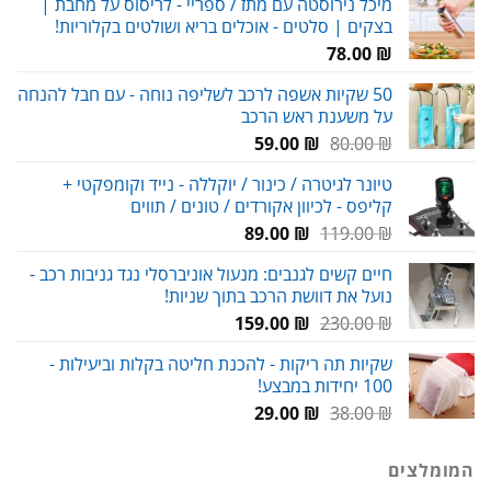
מיכל נירוסטה עם מתז / ספריי - לריסוס על מחבת |
בצקים | סלטים - אוכלים בריא ושולטים בקלוריות!
עד
78.00
₪
50 שקיות אשפה לרכב לשליפה נוחה - עם חבל להנחה
על משענת ראש הרכב
המחיר
המחיר
59.00
₪
80.00
₪
המקורי
הנוכחי
טיונר לגיטרה / כינור / יוקללה - נייד וקומפקטי +
היה:
הוא:
קליפס - לכיוון אקורדים / טונים / תווים
59.00 ₪.
80.00 ₪.
המחיר
המחיר
89.00
₪
119.00
₪
המקורי
הנוכחי
חיים קשים לגנבים: מנעול אוניברסלי נגד גניבות רכב -
היה:
הוא:
נועל את דוושת הרכב בתוך שניות!
89.00 ₪.
119.00 ₪.
המחיר
המחיר
159.00
₪
230.00
₪
המקורי
הנוכחי
שקיות תה ריקות - להכנת חליטה בקלות וביעילות -
היה:
הוא:
100 יחידות במבצע!
159.00 ₪.
230.00 ₪.
המחיר
המחיר
29.00
₪
38.00
₪
המקורי
הנוכחי
היה:
הוא:
המומלצים
29.00 ₪.
38.00 ₪.