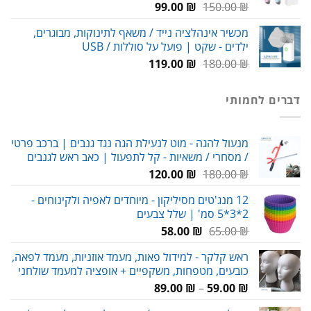
המחיר
המחיר
99.00
₪
150.00
₪
המקורי
הנוכחי
מכשיר אינהלציה נייד / משאף לתינוקות, מבוגרים,
היה:
הוא:
ילדים - שקט | פועל על סוללות / USB
99.00 ₪.
150.00 ₪.
המחיר
המחיר
119.00
₪
180.00
₪
המקורי
הנוכחי
היה:
הוא:
דברים לחמותי
119.00 ₪.
180.00 ₪.
מנעול להגה - מוט לנעילת הגה נגד גנבים | ברכב פרטי
/ מסחרי / משאיות - קל לתפעול | כאב ראש לגנבים
המחיר
המחיר
120.00
₪
180.00
₪
המקורי
הנוכחי
12 מנג'טים מסיליקון - מיוחדים לאפיה ולקינוחים -
היה:
הוא:
2*3*5 סמ' | שלל צבעים
120.00 ₪.
180.00 ₪.
המחיר
המחיר
58.00
₪
65.00
₪
המקורי
הנוכחי
ראש קלקר - למידול פאות, מעמד אוזניות, מעמד לפאה,
היה:
הוא:
כובעים, מטפחות, משקפיים + אופציה למעמד שולחני
58.00 ₪.
65.00 ₪.
טווח
89.00
₪
–
59.00
₪
מחירים: