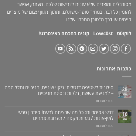
מסורבלים ומוצרים שלא עונים לדרישות שלכם. מעתה, אפשר
להזמין כל דבר, במחיר סופר-משתלם, ומתוך מגוון עצום של מוצרים
קיימים או דרך ה"
סוכן החכם
" שלנו
לוקו0ט - Lowc0st - קונים בחכמה באינטרנט!
כתבות אחרונות
סילונית לשטיפה דנטלית: ניקוי שיניים, חניכיים וחלל הפה
28
– למניעת עששת, דלקות ונסיגת חניכיים
אוג
על
סגור לתגובות
סילונית
לשטיפה
דבש אפימדיום: כל מה שרציתם לדעת! פיתרון טבעי
16
דנטלית:
לאין-אונות / בעיות זיקפה / תערובת צמחים
אוג
ניקוי
על
סגור לתגובות
שיניים,
דבש
חניכיים
אפימדיום: