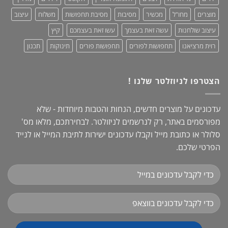
מוצרים
מחו"ל
מכשיר
מסיבות
מסיבת תחפושות
משלוח
עיצוב
עיצוב שולחנות
עשה זאת בעצמך
עשו זאת בעצמכם
קיץ
רוית מרציאנו
תחפושות לפורים
תחפושות פורים
תינוקות
תכנון
הצטרפו לניוזלטר שלנו !
עדכונים על מוצרים חדשים, הנחות והטבות מיוחדות - שלא
מפורסמים באתר, רק לנרשמים לניזולטר. לבחירתכם, מלאו מס'
סלולר או כתובת מייל וקבלו עדכונים ישירות לתיבת המייל או לנייד
הפרטי שלכם.