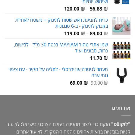
ושימוש יומיומי
טווח
120.00
₪
–
56.88
₪
מחירים:
כרית למניעת ראש שטוח לתינוק + משטח לאחיזת
בקבוק לתינוק - ב-6 סגנונות
עד
טווח
119.00
₪
–
89.00
₪
מחירים:
שמן אתרי טהור MAYJAM בנפח 30 מ"ל - לבישום,
נרות, סבונים ועוד
עד
11.70
₪
מעמד לגיטרה אוניברסלי - לתליה על הקיר - עם ציפוי
גומי עבה
המחיר
המחיר
69.00
₪
90.00
₪
המקורי
הנוכחי
היה:
הוא:
69.00 ₪.
90.00 ₪.
אודותינו
"לוקו0ט"
הוקם כדי ליצור מהפכה בעולם הצרכני בישראל: לא עוד
קניות בזבזניות במאות אחוזים מהמחיר המקורי. לא עוד אתרים