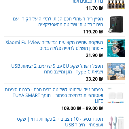
נרות, סבונים ועוד
11.70
₪
מפיץ ריח חשמלי חכם הניתן לתלייה על הקיר - עם
חיבור בלוטות' ושליטה מהאפליקציה
119.20
₪
משקפת שחייה מקצועית נגד אדים Xiaomi Full-View
– פתרון מושלם לראייה צלולה במים
21.90
₪
מפצל חשמל שקע EU עם 5 שקעים, 2 יציאות USB
ויציאת Type-C - מגן ומייצב מתח
33.20
₪
כפתור נייד ואלחוטי לשליטה בבית חכם - תכנות סצינות
ואוטומציות בלחיצת כפתור | תומך TUYA SMART
LIFE
טווח
109.00
₪
–
89.00
₪
מחירים:
מסג'ר נטען - 10 מצבים + 2 נקודות גירוי | שקט
ועוצמתי - חיבור USB
עד