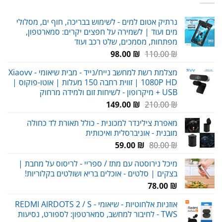
נרתיק אטום למים - לשימוש בבריכה, חוף ים, מסלולי
מים ועוד | לשמירה על חפצים יקרים: סמארטפון,
מפתחות, מסמכים, שלט רכב ועוד
המחיר
המחיר
98.00
₪
110.00
₪
המקורי
הנוכחי
מצלמת רשת למחשב נייח/נייד - מבית שיאומי Xiaovv -
היה:
הוא:
1080P HD | זווית רחבה 150 מעלות | אוטו-פוקוס |
98.00 ₪.
110.00 ₪.
USB + מיקרופון - לשיחות זום ולמידה מרחוק
המחיר
המחיר
149.00
₪
210.00
₪
המקורי
הנוכחי
מאפרת צילינדר למכונית - כולל תאורת לד כחולה
היה:
הוא:
מובנית - אוניברסלית ואיכותית
149.00 ₪.
210.00 ₪.
המחיר
המחיר
59.00
₪
80.00
₪
המקורי
הנוכחי
מיכל נירוסטה עם מתז / ספריי - לריסוס על מחבת |
היה:
הוא:
בצקים | סלטים - אוכלים בריא ושולטים בקלוריות!
59.00 ₪.
80.00 ₪.
78.00
₪
אוזניות אלחוטיות - שיאומי REDMI AIRDOTS 2 / S -
TWS - לחיבור למחשב, סמארטפון: לספורט, נסיעות