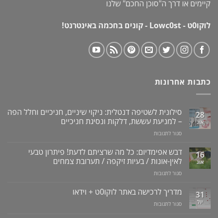
קיימים או דרך ה"
סוכן החכם
" שלנו
לוקו0ט - Lowc0st - קונים בחכמה באינטרנט!
כתבות אחרונות
סילונית לשטיפה דנטלית: ניקוי שיניים, חניכיים וחלל הפה
28
– למניעת עששת, דלקות ונסיגת חניכיים
אוג
על
סגור לתגובות
סילונית
לשטיפה
דבש אפימדיום: כל מה שרציתם לדעת! פיתרון טבעי
16
דנטלית:
לאין-אונות / בעיות זיקפה / תערובת צמחים
אוג
ניקוי
על
סגור לתגובות
שיניים,
דבש
חניכיים
אפימדיום:
מדריך לרכישה באתר לוקו0ט + וידאו
וחלל
31
כל
הפה
יול
על
סגור לתגובות
מה
–
מדריך
שרציתם
למניעת