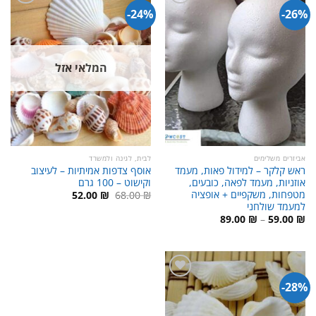
24%-
26%-
המלאי אזל
אביזרים משלימים
לבית, לגינה ולמשרד
ראש קלקר – למידול פאות, מעמד
אוסף צדפות אמיתיות – לעיצוב
אוזניות, מעמד לפאה, כובעים,
וקישוט – 100 גרם
מטפחות, משקפיים + אופציה
המחיר
המחיר
52.00
₪
68.00
₪
המקורי
הנוכחי
למעמד שולחני
היה:
הוא:
טווח
89.00
₪
–
59.00
₪
52.00 ₪.
68.00 ₪.
מחירים:
עד
28%-