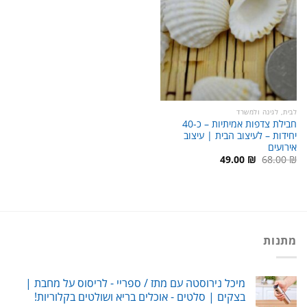
לבית, לגינה ולמשרד
חבילת צדפות אמיתיות – כ-40
יחידות – לעיצוב הבית | עיצוב
אירועים
המחיר
המחיר
49.00
₪
68.00
₪
המקורי
הנוכחי
היה:
הוא:
49.00 ₪.
68.00 ₪.
מתנות
מיכל נירוסטה עם מתז / ספריי - לריסוס על מחבת |
בצקים | סלטים - אוכלים בריא ושולטים בקלוריות!