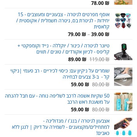
78.00
₪
אוסף מפרטים לגיטרה - צבעוניים ומעוצבים - 15
יחידות - לגיטרת בס, גיטרה חשמלית / אקוסטית /
קלאסית
טווח
79.00
₪
–
39.00
₪
מחירים:
טיונר לגיטרה / כינור / יוקללה - נייד וקומפקטי +
קליפס - לכיוון אקורדים / טונים / תווים
עד
המחיר
המחיר
89.00
₪
119.00
₪
המקורי
הנוכחי
שומרים על ניקיון עם: כיסוי לכיריים - רב פעמי |ניקוי
היה:
הוא:
קל - ב-3 צבעים לבחירה
89.00 ₪.
119.00 ₪.
המחיר
המחיר
59.00
₪
80.00
₪
המקורי
הנוכחי
50 שקיות אשפה לרכב לשליפה נוחה - עם חבל להנחה
היה:
הוא:
על משענת ראש הרכב
59.00 ₪.
80.00 ₪.
המחיר
המחיר
59.00
₪
80.00
₪
המקורי
הנוכחי
אצבעון לגיטרה / בנג'ו / מנדולינה -
היה:
הוא:
למתחילים/מקצוענים - לשמירה על דיוק | לנגן ללא
59.00 ₪.
80.00 ₪.
כאבים!