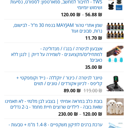
TWS - לחיבור למחשב, סמארטפון: לספורט, נסיעות
ושימוש יומיומי
טווח
120.00
₪
–
56.88
₪
מחירים:
שמן אתרי טהור MAYJAM בנפח 30 מ"ל - לבישום,
נרות, סבונים ועוד
עד
11.70
₪
אצבעון לגיטרה / בנג'ו / מנדולינה -
למתחילים/מקצוענים - לשמירה על דיוק | לנגן ללא
כאבים!
35.00
₪
טיונר לגיטרה / כינור / יוקללה - נייד וקומפקטי +
קליפס - לכיוון אקורדים / טונים / תווים
המחיר
המחיר
89.00
₪
119.00
₪
המקורי
הנוכחי
בובת כלב במראה אמיתי | בצבע לבן מלטזי - לא תאמינו
היה:
הוא:
שזאת בובה - לילדים שרוצים חיית מחמד - ב-2 גדלים
89.00 ₪.
119.00 ₪.
טווח
230.00
₪
–
120.00
₪
מחירים:
ערכת ברגים לתיקון משקפיים - 1.4-8 מ"מ + טבעות -