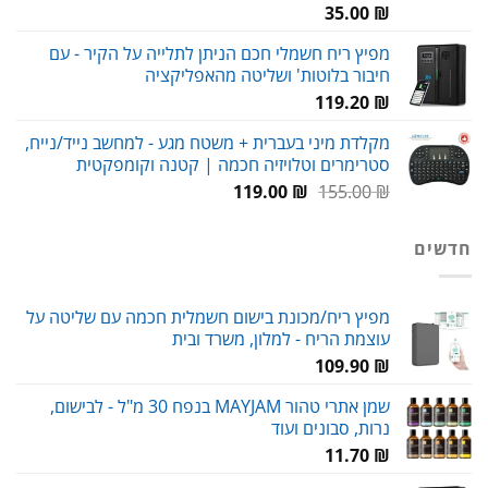
35.00
₪
מפיץ ריח חשמלי חכם הניתן לתלייה על הקיר - עם
חיבור בלוטות' ושליטה מהאפליקציה
119.20
₪
מקלדת מיני בעברית + משטח מגע - למחשב נייד/נייח,
סטרימרים וטלויזיה חכמה | קטנה וקומפקטית
המחיר
המחיר
119.00
₪
155.00
₪
המקורי
הנוכחי
היה:
הוא:
חדשים
119.00 ₪.
155.00 ₪.
מפיץ ריח/מכונת בישום חשמלית חכמה עם שליטה על
עוצמת הריח - למלון, משרד ובית
109.90
₪
שמן אתרי טהור MAYJAM בנפח 30 מ"ל - לבישום,
נרות, סבונים ועוד
11.70
₪