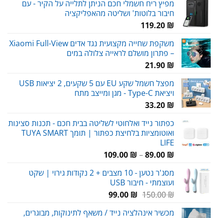
מפיץ ריח חשמלי חכם הניתן לתלייה על הקיר - עם
חיבור בלוטות' ושליטה מהאפליקציה
119.20
₪
משקפת שחייה מקצועית נגד אדים Xiaomi Full-View
– פתרון מושלם לראייה צלולה במים
21.90
₪
מפצל חשמל שקע EU עם 5 שקעים, 2 יציאות USB
ויציאת Type-C - מגן ומייצב מתח
33.20
₪
כפתור נייד ואלחוטי לשליטה בבית חכם - תכנות סצינות
ואוטומציות בלחיצת כפתור | תומך TUYA SMART
LIFE
טווח
109.00
₪
–
89.00
₪
מחירים:
מסג'ר נטען - 10 מצבים + 2 נקודות גירוי | שקט
ועוצמתי - חיבור USB
עד
המחיר
המחיר
99.00
₪
150.00
₪
המקורי
הנוכחי
מכשיר אינהלציה נייד / משאף לתינוקות, מבוגרים,
היה:
הוא: