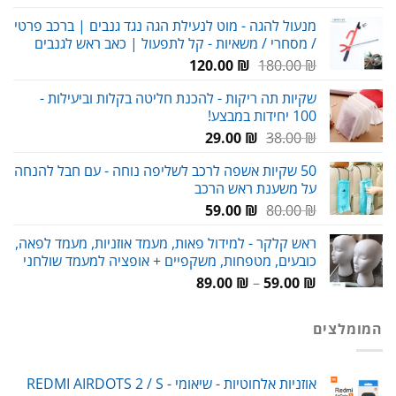
המקורי
הנוכחי
מנעול להגה - מוט לנעילת הגה נגד גנבים | ברכב פרטי
היה:
הוא:
/ מסחרי / משאיות - קל לתפעול | כאב ראש לגנבים
89.00 ₪.
119.00 ₪.
המחיר
המחיר
120.00
₪
180.00
₪
המקורי
הנוכחי
שקיות תה ריקות - להכנת חליטה בקלות וביעילות -
היה:
הוא:
100 יחידות במבצע!
120.00 ₪.
180.00 ₪.
המחיר
המחיר
29.00
₪
38.00
₪
המקורי
הנוכחי
50 שקיות אשפה לרכב לשליפה נוחה - עם חבל להנחה
היה:
הוא:
על משענת ראש הרכב
29.00 ₪.
38.00 ₪.
המחיר
המחיר
59.00
₪
80.00
₪
המקורי
הנוכחי
ראש קלקר - למידול פאות, מעמד אוזניות, מעמד לפאה,
היה:
הוא:
כובעים, מטפחות, משקפיים + אופציה למעמד שולחני
59.00 ₪.
80.00 ₪.
טווח
89.00
₪
–
59.00
₪
מחירים:
המומלצים
עד
אוזניות אלחוטיות - שיאומי REDMI AIRDOTS 2 / S -