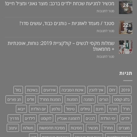
לרכישה
מכשיר למניעת שכחת ילדים ברכב: מוצר גאוני ומציל חיים!
לדעת!
עששת,
24
באתר
פיתרון
דלקות
יול
על
סגור לתגובות
לוקו0ט
טבעי
ונסיגת
מכשיר
+
לאין-אונות
חניכיים
למניעת
וידאו
סטנד / מעמד לאוזניות – נותנים כבוד, עושים סדר!
/
22
שכחת
בעיות
יול
על
סגור לתגובות
ילדים
זיקפה
סטנד
ברכב:
/
/
מוצר
שמלות מקסי לנשים – קולקציית 2019: נוחות, אופנתיות
21
תערובת
מעמד
גאוני
+ מחמאות!
יול
צמחים
לאוזניות
ומציל
על
סגור לתגובות
–
חיים!
שמלות
נותנים
מקסי
כבוד,
לנשים
תגיות
עושים
–
סדר!
קולקציית
2019:
2019
DIY
איך להכין
איכות הסביבה
אירועים
באיכות
בזול
נוחות,
אופנתיות
בלוג-קו0ט
הורים
הזמנה
הזמנות
הזמנות מחו"ל
זולים
חג פורים
+
מחמאות!
חו"ל
חורף
חינם
טיולים
טיפול
טלפון
יום הולדת
ייבוא
ילדים
ימי הולדת
לבנים
להזמנה אונליין
לוקו0ט
לילדים
מדריך
מוצרים
מחו"ל
מכשיר
מסיבות
מסיבת תחפושות
משלוח
עיצוב