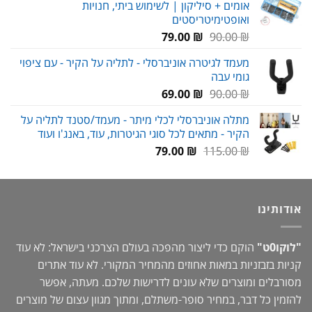
אומים + סיליקון | לשימוש ביתי, חנויות
עד
ואופטימיטריסטים
המחיר
המחיר
79.00
₪
90.00
₪
המקורי
הנוכחי
מעמד לגיטרה אוניברסלי - לתליה על הקיר - עם ציפוי
היה:
הוא:
גומי עבה
79.00 ₪.
90.00 ₪.
המחיר
המחיר
69.00
₪
90.00
₪
המקורי
הנוכחי
מתלה אוניברסלי לכלי מיתר - מעמד/סטנד לתליה על
היה:
הוא:
הקיר - מתאים לכל סוגי הגיטרות, עוד, באנג'ו ועוד
69.00 ₪.
90.00 ₪.
המחיר
המחיר
79.00
₪
115.00
₪
המקורי
הנוכחי
היה:
הוא:
79.00 ₪.
115.00 ₪.
אודותינו
"לוקו0ט"
הוקם כדי ליצור מהפכה בעולם הצרכני בישראל: לא עוד
קניות בזבזניות במאות אחוזים מהמחיר המקורי. לא עוד אתרים
מסורבלים ומוצרים שלא עונים לדרישות שלכם. מעתה, אפשר
להזמין כל דבר, במחיר סופר-משתלם, ומתוך מגוון עצום של מוצרים