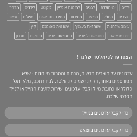
ילדים
ימי הולדת
לבנים
להזמנה אונליין
לוקו0ט
לילדים
מדריך
מוצרים
מחו"ל
מכשיר
מסיבות
מסיבת תחפושות
משלוח
עיצוב
עיצוב שולחנות
עשה זאת בעצמך
עשו זאת בעצמכם
קיץ
רוית מרציאנו
תחפושות לפורים
תחפושות פורים
תינוקות
תכנון
הצטרפו לניוזלטר שלנו !
עדכונים על מוצרים חדשים, הנחות והטבות מיוחדות - שלא
מפורסמים באתר, רק לנרשמים לניזולטר. לבחירתכם, מלאו מס'
סלולר או כתובת מייל וקבלו עדכונים ישירות לתיבת המייל או לנייד
הפרטי שלכם.