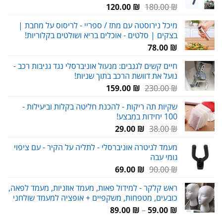
המחיר
המחיר
120.00
₪
180.00
₪
המקורי
הנוכחי
מיכל נירוסטה עם מתז / ספריי - לריסוס על מחבת |
היה:
הוא:
בצקים | סלטים - אוכלים בריא ושולטים בקלוריות!
120.00 ₪.
180.00 ₪.
78.00
₪
חיים קשים לגנבים: מנעול אוניברסלי נגד גניבות רכב -
נועל את דוושת הרכב בתוך שניות!
המחיר
המחיר
159.00
₪
230.00
₪
המקורי
הנוכחי
שקיות תה ריקות - להכנת חליטה בקלות וביעילות -
היה:
הוא:
100 יחידות במבצע!
159.00 ₪.
230.00 ₪.
המחיר
המחיר
29.00
₪
38.00
₪
המקורי
הנוכחי
מעמד לגיטרה אוניברסלי - לתליה על הקיר - עם ציפוי
היה:
הוא:
גומי עבה
29.00 ₪.
38.00 ₪.
המחיר
המחיר
69.00
₪
90.00
₪
המקורי
הנוכחי
ראש קלקר - למידול פאות, מעמד אוזניות, מעמד לפאה,
היה:
הוא:
כובעים, מטפחות, משקפיים + אופציה למעמד שולחני
69.00 ₪.
90.00 ₪.
טווח
89.00
₪
–
59.00
₪
מחירים: