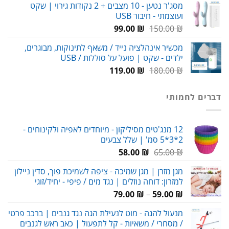
מסג'ר נטען - 10 מצבים + 2 נקודות גירוי | שקט
ועוצמתי - חיבור USB
עד
המחיר
המחיר
99.00
₪
150.00
₪
המקורי
הנוכחי
מכשיר אינהלציה נייד / משאף לתינוקות, מבוגרים,
היה:
הוא:
ילדים - שקט | פועל על סוללות / USB
99.00 ₪.
150.00 ₪.
המחיר
המחיר
119.00
₪
180.00
₪
המקורי
הנוכחי
היה:
הוא:
דברים לחמותי
119.00 ₪.
180.00 ₪.
12 מנג'טים מסיליקון - מיוחדים לאפיה ולקינוחים -
2*3*5 סמ' | שלל צבעים
המחיר
המחיר
58.00
₪
65.00
₪
המקורי
הנוכחי
מגן מזרן | מגן שמיכה - ציפה לשמיכת פוך, סדין ניילון
היה:
הוא:
למזרון: דוחה נוזלים | נגד מים / פיפי - יחיד/זוגי
58.00 ₪.
65.00 ₪.
טווח
79.00
₪
–
59.00
₪
מחירים:
מנעול להגה - מוט לנעילת הגה נגד גנבים | ברכב פרטי
/ מסחרי / משאיות - קל לתפעול | כאב ראש לגנבים
עד