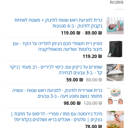
מתנות
כרית למניעת ראש שטוח לתינוק + משטח לאחיזת
בקבוק לתינוק - ב-6 סגנונות
טווח
119.00
₪
–
89.00
₪
מחירים:
מפיץ ריח חשמלי חכם הניתן לתלייה על הקיר - עם
חיבור בלוטות' ושליטה מהאפליקציה
עד
119.20
₪
שומרים על ניקיון עם: כיסוי לכיריים - רב פעמי |ניקוי
קל - ב-3 צבעים לבחירה
המחיר
המחיר
59.00
₪
80.00
₪
המקורי
הנוכחי
כרית אוורירית לתינוק - למניעת ראש שטוח - עשויה
היה:
הוא:
מחומר נושם ומונע זיעה - ב-3 צבעים
59.00 ₪.
80.00 ₪.
המחיר
המחיר
98.00
₪
120.00
₪
המקורי
הנוכחי
מיכל נירוסטה עם מתז / ספריי - לריסוס על מחבת |
היה:
הוא:
בצקים | סלטים - אוכלים בריא ושולטים בקלוריות!
98.00 ₪.
120.00 ₪.
78.00
₪