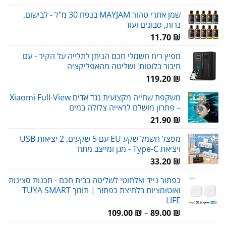
שמן אתרי טהור MAYJAM בנפח 30 מ"ל - לבישום,
נרות, סבונים ועוד
11.70
₪
מפיץ ריח חשמלי חכם הניתן לתלייה על הקיר - עם
חיבור בלוטות' ושליטה מהאפליקציה
119.20
₪
משקפת שחייה מקצועית נגד אדים Xiaomi Full-View
– פתרון מושלם לראייה צלולה במים
21.90
₪
מפצל חשמל שקע EU עם 5 שקעים, 2 יציאות USB
ויציאת Type-C - מגן ומייצב מתח
33.20
₪
כפתור נייד ואלחוטי לשליטה בבית חכם - תכנות סצינות
ואוטומציות בלחיצת כפתור | תומך TUYA SMART
LIFE
טווח
109.00
₪
–
89.00
₪
מחירים: