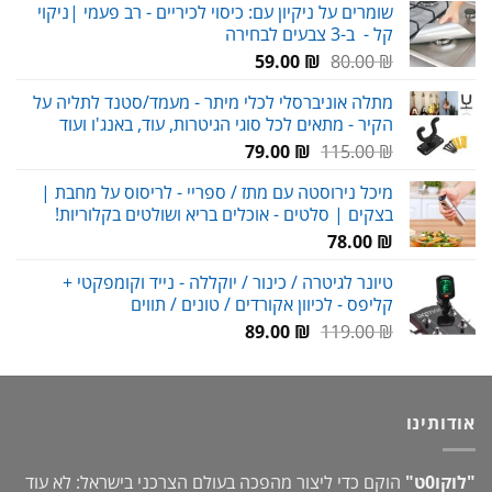
שומרים על ניקיון עם: כיסוי לכיריים - רב פעמי |ניקוי
היה:
הוא:
קל - ב-3 צבעים לבחירה
149.00 ₪.
210.00 ₪.
המחיר
המחיר
59.00
₪
80.00
₪
המקורי
הנוכחי
מתלה אוניברסלי לכלי מיתר - מעמד/סטנד לתליה על
היה:
הוא:
הקיר - מתאים לכל סוגי הגיטרות, עוד, באנג'ו ועוד
59.00 ₪.
80.00 ₪.
המחיר
המחיר
79.00
₪
115.00
₪
המקורי
הנוכחי
מיכל נירוסטה עם מתז / ספריי - לריסוס על מחבת |
היה:
הוא:
בצקים | סלטים - אוכלים בריא ושולטים בקלוריות!
79.00 ₪.
115.00 ₪.
78.00
₪
טיונר לגיטרה / כינור / יוקללה - נייד וקומפקטי +
קליפס - לכיוון אקורדים / טונים / תווים
המחיר
המחיר
89.00
₪
119.00
₪
המקורי
הנוכחי
היה:
הוא:
89.00 ₪.
119.00 ₪.
אודותינו
"לוקו0ט"
הוקם כדי ליצור מהפכה בעולם הצרכני בישראל: לא עוד