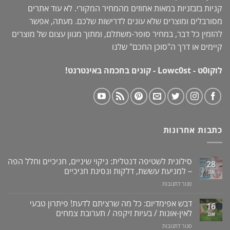
קניות בזבזניות במאות אחוזים מהמחיר המקורי. לא עוד אתרים
מסורבלים ומוצרים שלא עונים לדרישות שלכם. מעתה, אפשר
להזמין כל דבר, במחיר סופר-משתלם, ומתוך מגוון עצום של מוצרים
קיימים או דרך ה"
סוכן החכם
" שלנו
לוקו0ט - Lowc0st - קונים בחכמה באינטרנט!
כתבות אחרונות
סילונית לשטיפה דנטלית: ניקוי שיניים, חניכיים וחלל הפה
28
– למניעת עששת, דלקות ונסיגת חניכיים
אוג
על
סגור לתגובות
סילונית
לשטיפה
דבש אפימדיום: כל מה שרציתם לדעת! פיתרון טבעי
16
דנטלית:
לאין-אונות / בעיות זיקפה / תערובת צמחים
אוג
ניקוי
על
סגור לתגובות
שיניים,