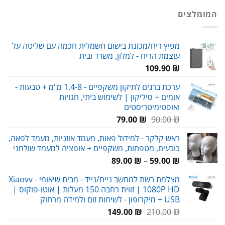
המומלצים
עד
מפיץ ריח/מכונת בישום חשמלית חכמה עם שליטה על
עוצמת הריח - למלון, משרד ובית
109.90
₪
ערכת ברגים לתיקון משקפיים - 1.4-8 מ"מ + טבעות -
אומים + סיליקון | לשימוש ביתי, חנויות
ואופטימיטריסטים
המחיר
המחיר
79.00
₪
90.00
₪
המקורי
הנוכחי
ראש קלקר - למידול פאות, מעמד אוזניות, מעמד לפאה,
היה:
הוא:
כובעים, מטפחות, משקפיים + אופציה למעמד שולחני
79.00 ₪.
90.00 ₪.
טווח
89.00
₪
–
59.00
₪
מחירים:
מצלמת רשת למחשב נייח/נייד - מבית שיאומי Xiaovv -
1080P HD | זווית רחבה 150 מעלות | אוטו-פוקוס |
עד
USB + מיקרופון - לשיחות זום ולמידה מרחוק
המחיר
המחיר
149.00
₪
210.00
₪
המקורי
הנוכחי