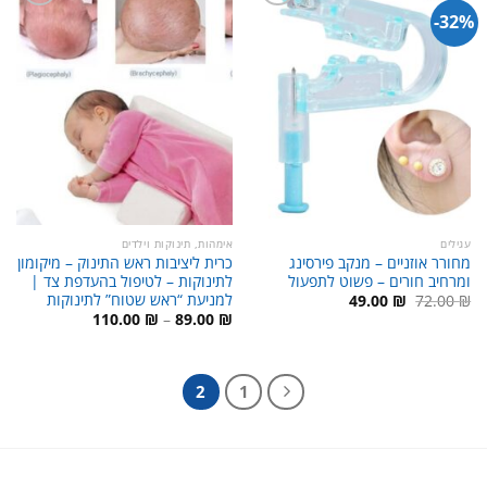
32%-
עגילים
אימהות, תינוקות וילדים
מחורר אוזניים – מנקב פירסינג
כרית ליציבות ראש התינוק – מיקומון
ומרחיב חורים – פשוט לתפעול
לתינוקות – לטיפול בהעדפת צד |
למניעת “ראש שטוח” לתינוקות
המחיר
המחיר
49.00
₪
72.00
₪
המקורי
הנוכחי
טווח
110.00
₪
–
89.00
₪
היה:
הוא:
מחירים:
49.00 ₪.
72.00 ₪.
עד
2
1