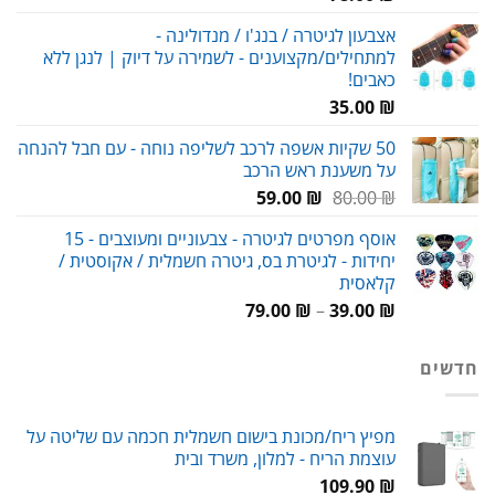
אצבעון לגיטרה / בנג'ו / מנדולינה -
למתחילים/מקצוענים - לשמירה על דיוק | לנגן ללא
כאבים!
35.00
₪
50 שקיות אשפה לרכב לשליפה נוחה - עם חבל להנחה
על משענת ראש הרכב
המחיר
המחיר
59.00
₪
80.00
₪
המקורי
הנוכחי
אוסף מפרטים לגיטרה - צבעוניים ומעוצבים - 15
היה:
הוא:
יחידות - לגיטרת בס, גיטרה חשמלית / אקוסטית /
59.00 ₪.
80.00 ₪.
קלאסית
טווח
79.00
₪
–
39.00
₪
מחירים:
חדשים
עד
מפיץ ריח/מכונת בישום חשמלית חכמה עם שליטה על
עוצמת הריח - למלון, משרד ובית
109.90
₪