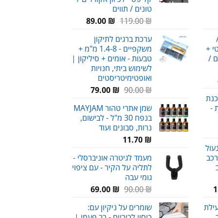
טונים / תווים
חיר
המחיר
המחיר
89.00
₪
119.00
₪
וכחי
המקורי
הנוכחי
ערכת ברגים לתיקון
א:
היה:
הוא:
י +
משקפיים - 1.4-8 מ"מ +
89.00 ₪.
119.00 ₪.
58.00 
ם /
טבעות - אומים + סיליקון |
לשימוש ביתי, חנויות
ואופטימיטריסטים
מחיר
המחיר
המחיר
נוכחי
₪
90.00
₪
79.00
כנת
המקורי
הנוכחי
וא:
 -
שמן אתרי טהור MAYJAM
היה:
הוא:
89.00 ₪
בנפח 30 מ"ל - לבישום,
79.00 ₪.
90.00 ₪.
נרות, סבונים ועוד
חיר
וכחי
₪
11.70
עול
א:
רכב
מעמד לגיטרה אוניברסלי -
29.00 
לתליה על הקיר - עם ציפוי
גומי עבה
המחיר
המחיר
המחיר
69.00
₪
90.00
₪
1
הנוכחי
המקורי
הנוכחי
עילת
שומרים על ניקיון עם:
הוא:
היה:
הוא:
כיסוי לכיריים - רב פעמי |