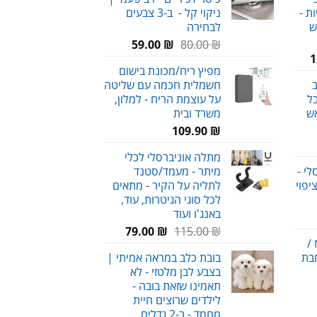
69.00 ₪.
90.00 ₪.
159.00 ₪.
ת -
ניקוי קל - ב-3 צבעים
ש
לבחירה
המחיר
המחיר
59.00
₪
80.00
₪
המחיר
1
המקורי
הנוכחי
מפיץ ריח/מכונת בישום
הנוכחי
היה:
הוא:
ב
חשמלית חכמה עם שליטה
הוא:
59.00 ₪.
80.00 ₪.
ל
על עוצמת הריח - למלון,
120.00 ₪.
ש
משרד ובית
109.90
₪
חיר
מתלה אוניברסלי לכלי
וכחי
י -
מיתר - מעמד/סטנד
א:
יפוי
לתליה על הקיר - מתאים
59.00 
לכל סוגי הגיטרות, עוד,
באנג'ו ועוד
חיר
המחיר
המחיר
וכחי
₪
115.00
₪
79.00
/
המקורי
הנוכחי
א:
חבת
בובת כלב במראה אמיתי |
היה:
הוא:
69.00 
בצבע לבן מלטזי - לא
79.00 ₪.
115.00 ₪.
תאמינו שזאת בובה -
לילדים שרוצים חיית
מחמד - ב-2 גדלים