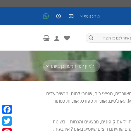
מידע נוסף
אווררים, מפיצי ריח, שומרי לחות, מכשיר אדים
מים קרים, מכשיר אדים חמים, מכשיר אינהלציה, רמקולים, אוזניות, MP3, MP4, גאדג’טים, אוזניות ספורט, אוזניות כפתור,
ebook
ו”ל עם קופונים, מבצעים והנחות – בשיטת
פים שהייתם רוצים שיופיע באתר? אין בעיה,
witter