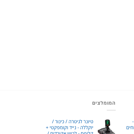
המומלצים
-
טיונר לגיטרה / כינור /
חים
יוקללה - נייד וקומפקטי +
קליפס - לכיוון אקורדים /