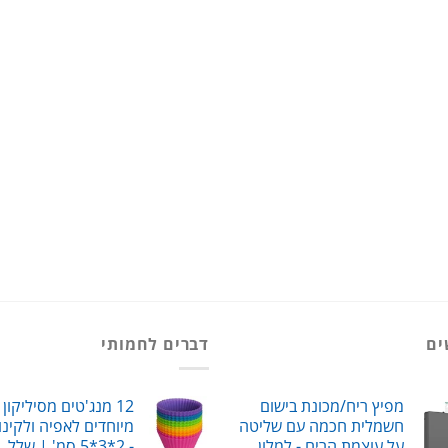
ים
דברים לחמותי
מפיץ ריח/מכונת בישום
12 מנג'טים מסיליקון 
חשמלית חכמה עם שליטה
מיוחדים לאפיה ולקינו
על עוצמת הריח - למלון,
- 2*3*5 סמ' | שלל