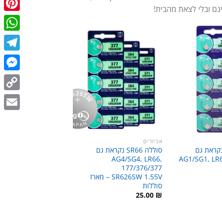
ינם ובלי לצאת מהבית!
terest
tsApp
egram
enger
Copy
Link
Email
אביזרים
לה SR60 נקראת גם
סוללה SR66 נקראת גם
AG4/SG4, LR66,
AG1/SG1, LR6
177/376/377
SR626SW 1.55V – מארז
סוללות
25.00
₪