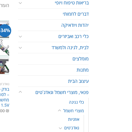
בריאות טיפוח ויופי
העזרו
דברים לחמותי
יהדות ויודאיקה
34%-
כלי רכב ואביזרים
לבית, לגינה ולמשרד
מומלצים
מתנות
עיצוב הבית
גאדג'ט
בודק 
פנאי, מוצרי חשמל וגאדג'טים
– לסול
כלי נגינה
A 9V 1.5V
מוצרי חשמל
.00
₪
אוזניות
גאדג'טים