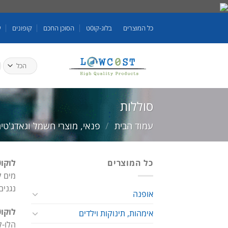
Skip
to
כל המוצרים
בלוג-קו0ט
הסוכן החכם
קופונים
ע
content
ח
ע
סוללות
עמוד הבית
/
פנאי, מוצרי חשמל וגאדג'טי
כל המוצרים
לוקו0ט מציגים
נגנים
אופנה
לוקו0ט – Lowc0st || קונים בחכמה באינטרנט!
אימהות, תינוקות וילדים
הלו-ק