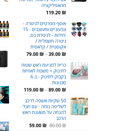
מהאפליקציה
119.20
₪
אוסף מפרטים לגיטרה -
צבעוניים ומעוצבים - 15
יחידות - לגיטרת בס,
גיטרה חשמלית /
אקוסטית / קלאסית
טווח
79.00
₪
–
39.00
₪
מחירים:
כרית למניעת ראש שטוח
לתינוק + משטח לאחיזת
עד
בקבוק לתינוק - ב-6
סגנונות
טווח
119.00
₪
–
89.00
₪
מחירים:
50 שקיות אשפה לרכב
לשליפה נוחה - עם חבל
עד
להנחה על משענת ראש
הרכב
המחיר
המחיר
59.00
₪
80.00
₪