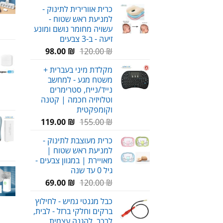
המקורי
הנוכחי
כרית אוורירית לתינוק -
היה:
הוא:
למניעת ראש שטוח -
59.00 ₪.
80.00 ₪.
עשויה מחומר נושם ומונע
זיעה - ב-3 צבעים
המחיר
המחיר
98.00
₪
120.00
₪
המקורי
הנוכחי
מקלדת מיני בעברית +
היה:
הוא:
משטח מגע - למחשב
98.00 ₪.
120.00 ₪.
נייד/נייח, סטרימרים
וטלויזיה חכמה | קטנה
וקומפקטית
המחיר
המחיר
119.00
₪
155.00
₪
המקורי
הנוכחי
כרית מעוצבת לתינוק -
היה:
הוא:
למניעת ראש שטוח |
119.00 ₪.
155.00 ₪.
מאויירת | במגוון צבעים -
גיל 0 עד שנה
המחיר
המחיר
69.00
₪
120.00
₪
המקורי
הנוכחי
כבל מגנטי גמיש - לחילוץ
היה:
הוא:
ברקים וחלקי ברזל - לבית,
69.00 ₪.
120.00 ₪.
לרכב, להגנה עצמית