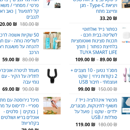
230.00 ₪.
ויציאת Type-C - מגן
פרטי / מסחרי / משאיו
ומייצב מתח
קל לתפעול | כאב רא
לגנבים
33.20
₪
המחיר
20.00
₪
180.00
₪
כפתור נייד ואלחוטי
המקורי
לשליטה בבית חכם -
50 שקיות אשפה לרכ
היה:
תכנות סצינות ואוטומציות
לשליפה נוחה - עם חב
180.00 ₪.
בלחיצת כפתור | תומך
להנחה על משענת רא
TUYA SMART LIFE
הרכב
טווח
המחיר
המ
59.00
₪
80.00
₪
109.00
₪
–
89.00
₪
מחירים:
המקורי
הנ
מסג'ר נטען - 10 מצבים +
מעמד לגיטרה אוניברסל
היה:
הו
2 נקודות גירוי | שקט
לתליה על הקיר - עם צ
עד
80.00 ₪.
₪.
ועוצמתי - חיבור USB
גומי עבה
המחיר
המחיר
המחיר
המ
69.00
₪
90.00
₪
99.00
₪
150.00
₪
המקורי
הנוכחי
המקורי
הנ
מכשיר אינהלציה נייד /
מיכל נירוסטה עם מתז 
היה:
הוא:
היה:
הו
משאף לתינוקות, מבוגרים,
ספריי - לריסוס על מ
₪.
90.00 ₪.
99.00 ₪.
150.00 ₪.
ילדים - שקט | פועל על
| בצקים | סלטים -
סוללות / USB
אוכלים בריא ושולטים
בקלוריות!
המחיר
המחיר
119.00
₪
180.00
₪