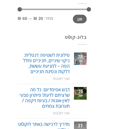
מחיר
מחיר
מחיר:
20 ₪
—
60 ₪
סנן
מינימלי
מקסימלי
בלוג-קו0ט
סילונית לשטיפה דנטלית:
28
ניקוי שיניים, חניכיים וחלל
אוג
הפה – למניעת עששת,
דלקות ונסיגת חניכיים
על
סגור לתגובות
סילונית
לשטיפה
דבש אפימדיום: כל מה
16
דנטלית:
שרציתם לדעת! פיתרון טבעי
אוג
ניקוי
לאין-אונות / בעיות זיקפה /
שיניים,
תערובת צמחים
חניכיים
וחלל
על
סגור לתגובות
הפה
דבש
–
אפימדיום:
מדריך לרכישה באתר לוקו0ט
31
למניעת
כל