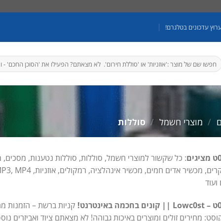
רוץ עדכונים בטלגרם!
יפוש
בור:
ם
/
מוצרי חשמל
/
סוללות
: כל שקשור למוצרי חשמל, סוללות, סוללות נטענות, מסכים, מ
 ועוד
קניות ברשת – הזמנות מח
וסט: מחירים זולים ומוצרים באיכות גבוהה! לא מצאתם ציוד ואביזרים נוס