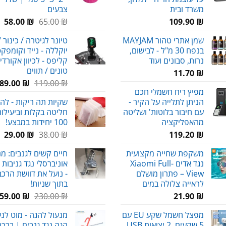
משרד ובית
צבעים
המחיר
המ
58.00
₪
65.00
₪
109.90
₪
המקורי
הנ
שמן אתרי טהור MAYJAM
טיונר לגיטרה / כינור /
היה:
הו
בנפח 30 מ"ל - לבישום,
יוקללה - נייד וקומפקט
₪.
65.00 ₪.
נרות, סבונים ועוד
קליפס - לכיוון אקורדי
טונים / תווים
11.70
₪
המחיר
ה
89.00
₪
119.00
₪
מפיץ ריח חשמלי חכם
המקורי
ה
הניתן לתלייה על הקיר -
שקיות תה ריקות - לה
היה:
ה
עם חיבור בלוטות' ושליטה
חליטה בקלות וביעילות
.
119.00 ₪.
מהאפליקציה
100 יחידות במבצע!
המחיר
המ
29.00
₪
38.00
₪
119.20
₪
המקורי
הנ
משקפת שחייה מקצועית
חיים קשים לגנבים: מנ
היה:
הו
נגד אדים Xiaomi Full-
אוניברסלי נגד גניבות 
₪.
38.00 ₪.
View – פתרון מושלם
- נועל את דוושת הרכב
לראייה צלולה במים
בתוך שניות!
המחיר
59.00
₪
230.00
₪
21.90
₪
המקורי
מפצל חשמל שקע EU עם
מנעול להגה - מוט לנ
היה:
5 שקעים, 2 יציאות USB
הגה נגד גנבים | ברכב