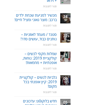
+ וידאו
יול
עששת,
מה
על
סגור לתגובות
דלקות
שרציתם
מדריך
ונסיגת
לדעת!
לרכישה
חניכיים
מכשיר למניעת שכחת ילדים
פיתרון
24
באתר
טבעי
ברכב: מוצר גאוני ומציל חיים!
יול
לוקו0ט
לאין-אונות
על
סגור לתגובות
+
/
מכשיר
וידאו
בעיות
למניעת
סטנד / מעמד לאוזניות –
זיקפה
22
שכחת
נותנים כבוד, עושים סדר!
/
יול
ילדים
תערובת
על
סגור לתגובות
ברכב:
צמחים
סטנד
מוצר
/
שמלות מקסי לנשים –
גאוני
21
מעמד
ומציל
קולקציית 2019: נוחות,
יול
לאוזניות
חיים!
אופנתיות + מחמאות!
–
על
סגור לתגובות
נותנים
שמלות
כבוד,
מקסי
עושים
גלביות לנשים – קולקציית
09
לנשים
סדר!
2019: קיץ אופנתי בכל
יול
–
מקום!
קולקציית
על
סגור לתגובות
2019:
גלביות
נוחות,
לנשים
אופנתיות
חדש בלוקו0ט: עדכונים
05
–
+