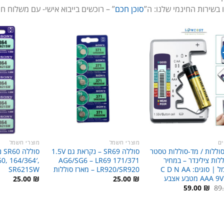
 בשירות החינמי שלנו: ה”
סוכן חכם
” – רוכשים בייבוא אישי- עם משלוח ח
ים
מוצרי חשמל
מוצרי חשמל
סוללות / מד-סוללות טסטר
סוללה SR69 – נקראת גם 1.5V
סול
לות צילינדר – במחיר
AG6/SG6 – LR69 171/371
0, 164/364′,
מחשמל | סוגים: C D N AA
LR920/SR920 – מארז סוללות
SR621SW
AA מטבע אצבע
25.00
₪
25.00
₪
המחיר
המחיר
59.00
₪
89
המקורי
הנוכחי
היה:
הוא:
59.00 ₪.
89.00 ₪.