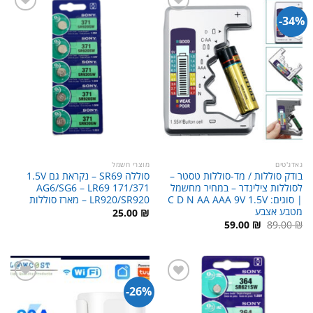
34%-
גאדג'טים
מוצרי חשמל
בודק סוללות / מד-סוללות טסטר –
סוללה SR69 – נקראת גם 1.5V
לסוללות צילינדר – במחיר מחשמל
AG6/SG6 – LR69 171/371
| סוגים: C D N AA AAA 9V 1.5V
LR920/SR920 – מארז סוללות
מטבע אצבע
25.00
₪
המחיר
המחיר
59.00
₪
89.00
₪
המקורי
הנוכחי
היה:
הוא:
59.00 ₪.
89.00 ₪.
26%-