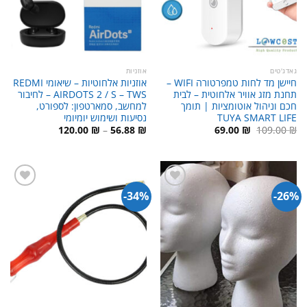
גאדג'טים
אוזניות
חיישן מד לחות טמפרטורה WIFI –
אוזניות אלחוטיות – שיאומי REDMI
תחנת מזג אוויר אלחוטית – לבית
AIRDOTS 2 / S – TWS – לחיבור
חכם וניהול אוטומציות | תומך
למחשב, סמארטפון: לספורט,
TUYA SMART LIFE
נסיעות ושימוש יומיומי
המחיר
המחיר
טווח
120.00
₪
–
56.88
₪
69.00
₪
109.00
₪
המקורי
הנוכחי
מחירים:
היה:
הוא:
109.00 ₪.
69.00 ₪.
עד
34%-
26%-