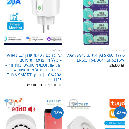
מוצרי חשמל
גאדג'טים
סוללה SR60 נקראת גם AG1/SG1,
שקע חכם / טיימר שעון שבת WIFI
LR60, 164/364′, SR621SW
– כולל מד צריכה, תזמונים,
התראות וכיבוי אוטומאטי בטיחותי –
25.00
₪
לבית חכם וניהול אוטומציות –
16A/20A | תומך TUYA SMART
LIFE
המחיר
המחיר
89.00
₪
120.00
₪
המקורי
הנוכחי
היה:
הוא:
89.00 ₪.
120.00 ₪.
47%-
27%-