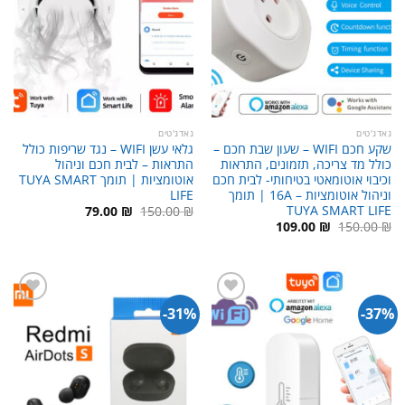
גאדג'טים
גאדג'טים
שקע חכם WIFI – שעון שבת חכם –
גלאי עשן WIFI – נגד שריפות כולל
כולל מד צריכה, תזמונים, התראות
התראות – לבית חכם וניהול
וכיבוי אוטומאטי בטיחותי- לבית חכם
אוטומציות | תומך TUYA SMART
וניהול אוטומציות – 16A | תומך
LIFE
TUYA SMART LIFE
המחיר
המחיר
79.00
₪
150.00
₪
המקורי
הנוכחי
המחיר
המחיר
109.00
₪
150.00
₪
היה:
הוא:
המקורי
הנוכחי
79.00 ₪.
150.00 ₪.
היה:
הוא:
109.00 ₪.
150.00 ₪.
31%-
37%-