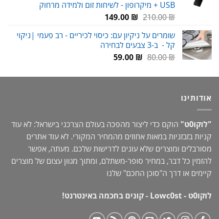
USB + מיקרופון - לשיחות זום ולמידה מרחוק
המחיר
המחיר
149.00
₪
210.00
₪
המקורי
הנוכחי
שומרים על ניקיון עם: כיסוי לכיריים - רב פעמי |ניקוי
היה:
הוא:
קל - ב-3 צבעים לבחירה
149.00 ₪.
210.00 ₪.
המחיר
המחיר
59.00
₪
80.00
₪
המקורי
הנוכחי
היה:
הוא:
59.00 ₪.
80.00 ₪.
אודותינו
"לוקו0ט"
הוקם כדי ליצור מהפכה בעולם הצרכני בישראל: לא עוד
קניות בזבזניות במאות אחוזים מהמחיר המקורי. לא עוד אתרים
מסורבלים ומוצרים שלא עונים לדרישות שלכם. מעתה, אפשר
להזמין כל דבר, במחיר סופר-משתלם, ומתוך מגוון עצום של מוצרים
קיימים או דרך ה"
סוכן החכם
" שלנו
לוקו0ט - Lowc0st - קונים בחכמה באינטרנט!