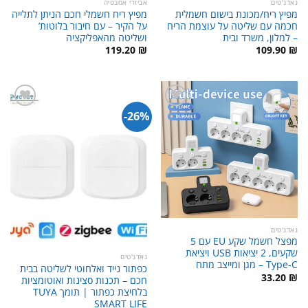
גאדג'טים
אביזרי אמבטיה
מפיץ ריח/מכונת בישום חשמלית
מפיץ ריח חשמלי חכם הניתן לתלייה
חכמה עם שליטה על עוצמת הריח
על הקיר – עם חיבור בלוטות’
– למלון, משרד ובית
ושליטה מהאפליקציה
119.20
₪
109.90
₪
26%-
גאדג'טים
מפצל חשמל שקע EU עם 5
שקעים, 2 יציאות USB ויציאת
גאדג'טים
Type-C – מגן ומייצב מתח
כפתור נייד ואלחוטי לשליטה בבית
33.20
₪
חכם – תכנות סצינות ואוטומציות
בלחיצת כפתור | תומך TUYA
SMART LIFE