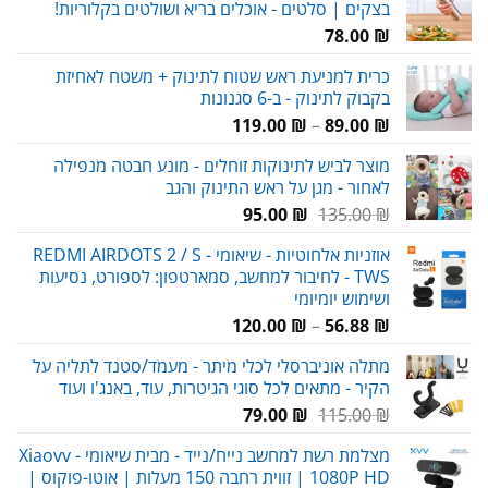
בצקים | סלטים - אוכלים בריא ושולטים בקלוריות!
עד
78.00
₪
כרית למניעת ראש שטוח לתינוק + משטח לאחיזת
בקבוק לתינוק - ב-6 סגנונות
טווח
119.00
₪
–
89.00
₪
מחירים:
מוצר לביש לתינוקות זוחלים - מונע חבטה מנפילה
לאחור - מגן על ראש התינוק והגב
עד
המחיר
המחיר
95.00
₪
135.00
₪
המקורי
הנוכחי
אוזניות אלחוטיות - שיאומי REDMI AIRDOTS 2 / S -
היה:
הוא:
TWS - לחיבור למחשב, סמארטפון: לספורט, נסיעות
95.00 ₪.
135.00 ₪.
ושימוש יומיומי
טווח
120.00
₪
–
56.88
₪
מחירים:
מתלה אוניברסלי לכלי מיתר - מעמד/סטנד לתליה על
הקיר - מתאים לכל סוגי הגיטרות, עוד, באנג'ו ועוד
עד
המחיר
המחיר
79.00
₪
115.00
₪
המקורי
הנוכחי
מצלמת רשת למחשב נייח/נייד - מבית שיאומי Xiaovv -
היה:
הוא:
1080P HD | זווית רחבה 150 מעלות | אוטו-פוקוס |
79.00 ₪.
115.00 ₪.