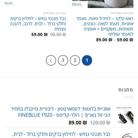
אביזרים משלימים
אביזרים משלימים
ראש קלקר – למידול פאות, מעמד
כבל מגנטי גמיש – לחילוץ ברקים
אוזניות, מעמד לפאה, כובעים,
וחלקי ברזל – לבית, לרכב, להגנה
מטפחות, משקפיים + אופציה
עצמית
למעמד שולחני
המחיר
המחיר
59.00
₪
90.00
₪
המקורי
הנוכחי
טווח
89.00
₪
–
59.00
₪
היה:
הוא:
מחירים:
59.00 ₪.
90.00 ₪.
עד
3
2
1
מתנות
אוזניית בלוטות' לסמארטפון - דיבורית פיינבלו במחיר
הכי זול בארץ! | רולר-קליפס - FINEBLUE F920
המחיר
המחיר
89.00
₪
120.00
₪
המקורי
הנוכחי
כבל מגנטי גמיש - לחילוץ ברקים וחלקי ברזל - לבית,
היה:
הוא: