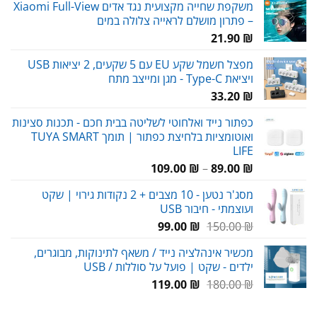
משקפת שחייה מקצועית נגד אדים Xiaomi Full-View
– פתרון מושלם לראייה צלולה במים
21.90
₪
מפצל חשמל שקע EU עם 5 שקעים, 2 יציאות USB
ויציאת Type-C - מגן ומייצב מתח
33.20
₪
כפתור נייד ואלחוטי לשליטה בבית חכם - תכנות סצינות
ואוטומציות בלחיצת כפתור | תומך TUYA SMART
LIFE
טווח
109.00
₪
–
89.00
₪
מחירים:
מסג'ר נטען - 10 מצבים + 2 נקודות גירוי | שקט
ועוצמתי - חיבור USB
עד
המחיר
המחיר
99.00
₪
150.00
₪
המקורי
הנוכחי
מכשיר אינהלציה נייד / משאף לתינוקות, מבוגרים,
היה:
הוא:
ילדים - שקט | פועל על סוללות / USB
99.00 ₪.
150.00 ₪.
המחיר
המחיר
119.00
₪
180.00
₪
המקורי
הנוכחי
היה:
הוא: