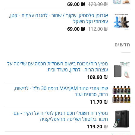
המחיר
המחיר
69.00
₪
120.00
₪
המקורי
הנוכחי
אגרופן פלסטיק: שקוף / שחור - להגנה עצמית - קטן,
היה:
הוא:
עוצמתי וקל משקל
69.00 ₪.
120.00 ₪.
המחיר
המחיר
69.00
₪
112.00
₪
המקורי
הנוכחי
היה:
הוא:
חדשים
69.00 ₪.
112.00 ₪.
מפיץ ריח/מכונת בישום חשמלית חכמה עם שליטה על
עוצמת הריח - למלון, משרד ובית
109.90
₪
שמן אתרי טהור MAYJAM בנפח 30 מ"ל - לבישום,
נרות, סבונים ועוד
11.70
₪
מפיץ ריח חשמלי חכם הניתן לתלייה על הקיר - עם
חיבור בלוטות' ושליטה מהאפליקציה
119.20
₪