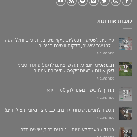
כתבות אחרונות
סילונית לשטיפה דנטלית: ניקוי שיניים, חניכיים וחלל הפה
28
– למניעת עששת, דלקות ונסיגת חניכיים
אוג
על
סגור לתגובות
סילונית
לשטיפה
דבש אפימדיום: כל מה שרציתם לדעת! פיתרון טבעי
16
דנטלית:
לאין-אונות / בעיות זיקפה / תערובת צמחים
אוג
ניקוי
על
סגור לתגובות
שיניים,
דבש
חניכיים
אפימדיום:
מדריך לרכישה באתר לוקו0ט + וידאו
וחלל
31
כל
הפה
יול
על
סגור לתגובות
מה
–
מדריך
שרציתם
למניעת
לרכישה
מכשיר למניעת שכחת ילדים ברכב: מוצר גאוני ומציל חיים!
לדעת!
עששת,
24
באתר
פיתרון
דלקות
יול
על
סגור לתגובות
לוקו0ט
טבעי
ונסיגת
מכשיר
+
לאין-אונות
חניכיים
למניעת
וידאו
סטנד / מעמד לאוזניות – נותנים כבוד, עושים סדר!
/
22
שכחת
בעיות
יול
על