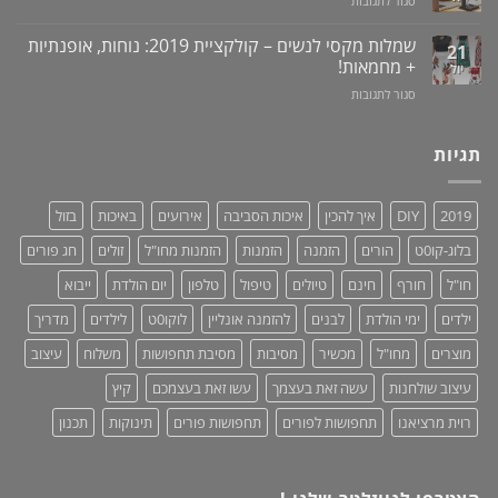
סגור לתגובות
ילדים
זיקפה
סטנד
ברכב:
/
/
מוצר
שמלות מקסי לנשים – קולקציית 2019: נוחות, אופנתיות
21
תערובת
מעמד
גאוני
+ מחמאות!
יול
צמחים
לאוזניות
ומציל
על
סגור לתגובות
–
חיים!
שמלות
נותנים
מקסי
כבוד,
לנשים
תגיות
עושים
–
סדר!
קולקציית
2019:
2019
DIY
איך להכין
איכות הסביבה
אירועים
באיכות
בזול
נוחות,
אופנתיות
בלוג-קו0ט
הורים
הזמנה
הזמנות
הזמנות מחו"ל
זולים
חג פורים
+
מחמאות!
חו"ל
חורף
חינם
טיולים
טיפול
טלפון
יום הולדת
ייבוא
ילדים
ימי הולדת
לבנים
להזמנה אונליין
לוקו0ט
לילדים
מדריך
מוצרים
מחו"ל
מכשיר
מסיבות
מסיבת תחפושות
משלוח
עיצוב
עיצוב שולחנות
עשה זאת בעצמך
עשו זאת בעצמכם
קיץ
רוית מרציאנו
תחפושות לפורים
תחפושות פורים
תינוקות
תכנון