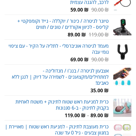
לרכב, להגנה עצמית
89.00 ₪.
120.00 ₪.
המחיר
המחיר
59.00
₪
90.00
₪
המקורי
הנוכחי
טיונר לגיטרה / כינור / יוקללה - נייד וקומפקטי +
היה:
הוא:
קליפס - לכיוון אקורדים / טונים / תווים
59.00 ₪.
90.00 ₪.
המחיר
המחיר
89.00
₪
119.00
₪
המקורי
הנוכחי
מעמד לגיטרה אוניברסלי - לתליה על הקיר - עם ציפוי
היה:
הוא:
גומי עבה
89.00 ₪.
119.00 ₪.
המחיר
המחיר
69.00
₪
90.00
₪
המקורי
הנוכחי
אצבעון לגיטרה / בנג'ו / מנדולינה -
היה:
הוא:
למתחילים/מקצוענים - לשמירה על דיוק | לנגן ללא
69.00 ₪.
90.00 ₪.
כאבים!
35.00
₪
כרית למניעת ראש שטוח לתינוק + משטח לאחיזת
בקבוק לתינוק - ב-6 סגנונות
טווח
119.00
₪
–
89.00
₪
מחירים:
כרית מעוצבת לתינוק - למניעת ראש שטוח | מאויירת |
במגוון צבעים - גיל 0 עד שנה
עד