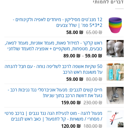
דברים לחמותי
119.00 ₪.
180.00 ₪.
12 מנג'טים מסיליקון - מיוחדים לאפיה ולקינוחים -
2*3*5 סמ' | שלל צבעים
המחיר
המחיר
58.00
₪
65.00
₪
המקורי
הנוכחי
ראש קלקר - למידול פאות, מעמד אוזניות, מעמד לפאה,
היה:
הוא:
כובעים, מטפחות, משקפיים + אופציה למעמד שולחני
58.00 ₪.
65.00 ₪.
טווח
89.00
₪
–
59.00
₪
מחירים:
50 שקיות אשפה לרכב לשליפה נוחה - עם חבל להנחה
על משענת ראש הרכב
עד
המחיר
המחיר
59.00
₪
80.00
₪
המקורי
הנוכחי
חיים קשים לגנבים: מנעול אוניברסלי נגד גניבות רכב -
היה:
הוא:
נועל את דוושת הרכב בתוך שניות!
59.00 ₪.
80.00 ₪.
המחיר
המחיר
159.00
₪
230.00
₪
המקורי
הנוכחי
מנעול להגה - מוט לנעילת הגה נגד גנבים | ברכב פרטי
היה:
הוא:
/ מסחרי / משאיות - קל לתפעול | כאב ראש לגנבים
159.00 ₪.
230.00 ₪.
המחיר
המחיר
120.00
₪
180.00
₪