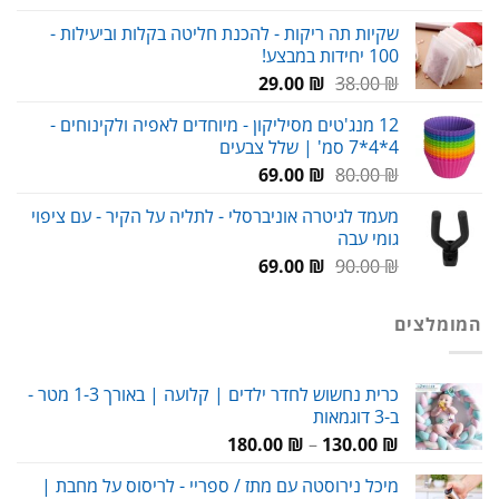
המקורי
הנוכחי
שקיות תה ריקות - להכנת חליטה בקלות וביעילות -
היה:
הוא:
100 יחידות במבצע!
120.00 ₪.
180.00 ₪.
המחיר
המחיר
29.00
₪
38.00
₪
המקורי
הנוכחי
12 מנג'טים מסיליקון - מיוחדים לאפיה ולקינוחים -
היה:
הוא:
4*4*7 סמ' | שלל צבעים
29.00 ₪.
38.00 ₪.
המחיר
המחיר
69.00
₪
80.00
₪
המקורי
הנוכחי
מעמד לגיטרה אוניברסלי - לתליה על הקיר - עם ציפוי
היה:
הוא:
גומי עבה
69.00 ₪.
80.00 ₪.
המחיר
המחיר
69.00
₪
90.00
₪
המקורי
הנוכחי
היה:
הוא:
המומלצים
69.00 ₪.
90.00 ₪.
כרית נחשוש לחדר ילדים | קלועה | באורך 1-3 מטר -
ב-3 דוגמאות
טווח
180.00
₪
–
130.00
₪
מחירים:
מיכל נירוסטה עם מתז / ספריי - לריסוס על מחבת |