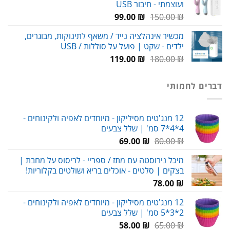
ועוצמתי - חיבור USB
עד
המחיר
המחיר
99.00
₪
150.00
₪
המקורי
הנוכחי
מכשיר אינהלציה נייד / משאף לתינוקות, מבוגרים,
היה:
הוא:
ילדים - שקט | פועל על סוללות / USB
99.00 ₪.
150.00 ₪.
המחיר
המחיר
119.00
₪
180.00
₪
המקורי
הנוכחי
היה:
הוא:
דברים לחמותי
119.00 ₪.
180.00 ₪.
12 מנג'טים מסיליקון - מיוחדים לאפיה ולקינוחים -
4*4*7 סמ' | שלל צבעים
המחיר
המחיר
69.00
₪
80.00
₪
המקורי
הנוכחי
מיכל נירוסטה עם מתז / ספריי - לריסוס על מחבת |
היה:
הוא:
בצקים | סלטים - אוכלים בריא ושולטים בקלוריות!
69.00 ₪.
80.00 ₪.
78.00
₪
12 מנג'טים מסיליקון - מיוחדים לאפיה ולקינוחים -
2*3*5 סמ' | שלל צבעים
המחיר
המחיר
58.00
₪
65.00
₪