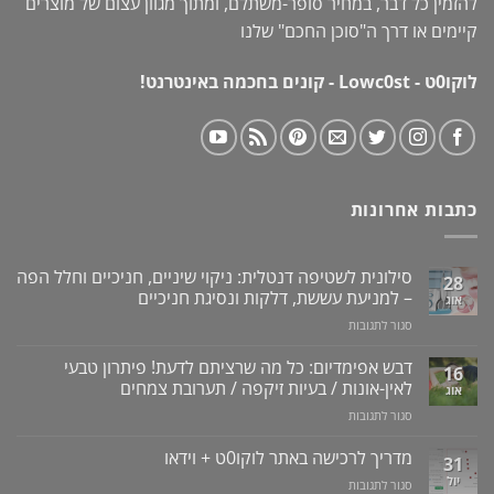
להזמין כל דבר, במחיר סופר-משתלם, ומתוך מגוון עצום של מוצרים
קיימים או דרך ה"
סוכן החכם
" שלנו
לוקו0ט - Lowc0st - קונים בחכמה באינטרנט!
כתבות אחרונות
סילונית לשטיפה דנטלית: ניקוי שיניים, חניכיים וחלל הפה
28
– למניעת עששת, דלקות ונסיגת חניכיים
אוג
על
סגור לתגובות
סילונית
לשטיפה
דבש אפימדיום: כל מה שרציתם לדעת! פיתרון טבעי
16
דנטלית:
לאין-אונות / בעיות זיקפה / תערובת צמחים
אוג
ניקוי
על
סגור לתגובות
שיניים,
דבש
חניכיים
אפימדיום:
מדריך לרכישה באתר לוקו0ט + וידאו
וחלל
31
כל
הפה
יול
על
סגור לתגובות
מה
–