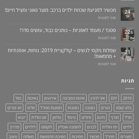
מדריך
שרציתם
למניעת
לרכישה
מכשיר למניעת שכחת ילדים ברכב: מוצר גאוני ומציל חיים!
לדעת!
עששת,
24
באתר
פיתרון
דלקות
יול
על
סגור לתגובות
לוקו0ט
טבעי
ונסיגת
מכשיר
+
לאין-אונות
חניכיים
למניעת
וידאו
סטנד / מעמד לאוזניות – נותנים כבוד, עושים סדר!
/
22
שכחת
בעיות
יול
על
סגור לתגובות
ילדים
זיקפה
סטנד
ברכב:
/
/
מוצר
שמלות מקסי לנשים – קולקציית 2019: נוחות, אופנתיות
21
תערובת
מעמד
גאוני
+ מחמאות!
יול
צמחים
לאוזניות
ומציל
על
סגור לתגובות
–
חיים!
שמלות
נותנים
מקסי
כבוד,
לנשים
תגיות
עושים
–
סדר!
קולקציית
2019:
2019
DIY
איך להכין
איכות הסביבה
אירועים
באיכות
בזול
נוחות,
אופנתיות
בלוג-קו0ט
הורים
הזמנה
הזמנות
הזמנות מחו"ל
זולים
חג פורים
+
מחמאות!
חו"ל
חורף
חינם
טיולים
טיפול
טלפון
יום הולדת
ייבוא
ילדים
ימי הולדת
לבנים
להזמנה אונליין
לוקו0ט
לילדים
מדריך
מוצרים
מחו"ל
מכשיר
מסיבות
מסיבת תחפושות
משלוח
עיצוב