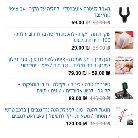
המקורי
הנוכחי
מעמד לגיטרה אוניברסלי - לתליה על הקיר - עם ציפוי
היה:
הוא:
גומי עבה
58.00 ₪.
65.00 ₪.
המחיר
המחיר
69.00
₪
90.00
₪
המקורי
הנוכחי
שקיות תה ריקות - להכנת חליטה בקלות וביעילות -
היה:
הוא:
100 יחידות במבצע!
69.00 ₪.
90.00 ₪.
המחיר
המחיר
29.00
₪
38.00
₪
המקורי
הנוכחי
מגן מזרן | מגן שמיכה - ציפה לשמיכת פוך, סדין ניילון
היה:
הוא:
למזרון: דוחה נוזלים | נגד מים / פיפי - יחיד/זוגי
29.00 ₪.
38.00 ₪.
טווח
79.00
₪
–
59.00
₪
מחירים:
טיונר לגיטרה / כינור / יוקללה - נייד וקומפקטי +
קליפס - לכיוון אקורדים / טונים / תווים
עד
המחיר
המחיר
89.00
₪
119.00
₪
המקורי
הנוכחי
מנעול להגה - מוט לנעילת הגה נגד גנבים | ברכב פרטי
היה:
הוא:
/ מסחרי / משאיות - קל לתפעול | כאב ראש לגנבים
89.00 ₪.
119.00 ₪.
המחיר
המחיר
120.00
₪
180.00
₪
המקורי
הנוכחי
היה:
הוא: