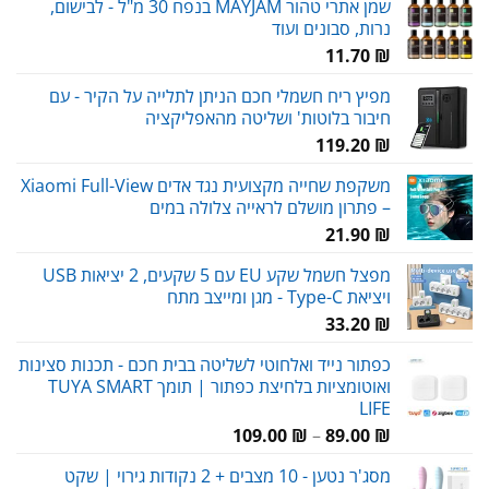
שמן אתרי טהור MAYJAM בנפח 30 מ"ל - לבישום,
נרות, סבונים ועוד
11.70
₪
מפיץ ריח חשמלי חכם הניתן לתלייה על הקיר - עם
חיבור בלוטות' ושליטה מהאפליקציה
119.20
₪
משקפת שחייה מקצועית נגד אדים Xiaomi Full-View
– פתרון מושלם לראייה צלולה במים
21.90
₪
מפצל חשמל שקע EU עם 5 שקעים, 2 יציאות USB
ויציאת Type-C - מגן ומייצב מתח
33.20
₪
כפתור נייד ואלחוטי לשליטה בבית חכם - תכנות סצינות
ואוטומציות בלחיצת כפתור | תומך TUYA SMART
LIFE
טווח
109.00
₪
–
89.00
₪
מחירים:
מסג'ר נטען - 10 מצבים + 2 נקודות גירוי | שקט