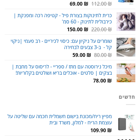
המחיר
המחיר
69.00
₪
112.00
₪
המקורי
הנוכחי
כרית לתינוקות בצורת פיל - קטיפה רכה ומפנקת |
היה:
הוא:
כירבולית לתינוק - 60 סמ'
69.00 ₪.
112.00 ₪.
המחיר
המחיר
150.00
₪
220.00
₪
המקורי
הנוכחי
שומרים על ניקיון עם: כיסוי לכיריים - רב פעמי |ניקוי
היה:
הוא:
קל - ב-3 צבעים לבחירה
150.00 ₪.
220.00 ₪.
המחיר
המחיר
59.00
₪
80.00
₪
המקורי
הנוכחי
מיכל נירוסטה עם מתז / ספריי - לריסוס על מחבת |
היה:
הוא:
בצקים | סלטים - אוכלים בריא ושולטים בקלוריות!
59.00 ₪.
80.00 ₪.
78.00
₪
חדשים
מפיץ ריח/מכונת בישום חשמלית חכמה עם שליטה על
עוצמת הריח - למלון, משרד ובית
109.90
₪