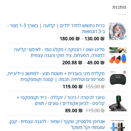
מתנות
כרית נחשוש לחדר ילדים | קלועה | באורך 1-3 מטר -
ב-3 דוגמאות
טווח
180.00
₪
–
130.00
₪
מחירים:
סלינג-שוט / רוגטקה / מקלע גומי - לאימוני קליעה
למטרה, הפעלות, ציד חוקי והגנה עצמית
עד
טווח
200.88
₪
–
49.00
₪
מחירים:
מקלדת מיני בעברית + משטח מגע - למחשב נייד/נייח,
סטרימרים וטלויזיה חכמה | קטנה וקומפקטית
עד
המחיר
המחיר
119.00
₪
155.00
₪
המקורי
הנוכחי
טיונר לגיטרה / כינור / יוקללה - נייד וקומפקטי +
היה:
הוא:
קליפס - לכיוון אקורדים / טונים / תווים
119.00 ₪.
155.00 ₪.
המחיר
המחיר
89.00
₪
119.00
₪
המקורי
הנוכחי
אגרופן פלסטיק: שקוף / שחור - להגנה עצמית - קטן,
היה:
הוא:
עוצמתי וקל משקל
89.00 ₪.
119.00 ₪.