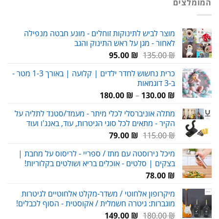
המומלצים
120.00 ₪.
180.00 ₪.
מוצר לביש לתינוקות זוחלים - מונע חבטה מנפילה
לאחור - מגן על ראש התינוק והגב
המחיר
המחיר
95.00
₪
135.00
₪
המקורי
הנוכחי
כרית נחשוש לחדר ילדים | קלועה | באורך 1-3 מטר -
היה:
הוא:
ב-3 דוגמאות
95.00 ₪.
135.00 ₪.
טווח
180.00
₪
–
130.00
₪
מחירים:
מתלה אוניברסלי לכלי מיתר - מעמד/סטנד לתליה על
הקיר - מתאים לכל סוגי הגיטרות, עוד, באנג'ו ועוד
עד
המחיר
המחיר
79.00
₪
115.00
₪
המקורי
הנוכחי
מיכל נירוסטה עם מתז / ספריי - לריסוס על מחבת |
היה:
הוא:
בצקים | סלטים - אוכלים בריא ושולטים בקלוריות!
79.00 ₪.
115.00 ₪.
78.00
₪
מיקרופון אלחוטי / משדר-מקלט אלחוטיים לגיטרות
מוגברות: גיטרה חשמלית / אקוסטית - הסוף לכבלים!
המחיר
המחיר
149.00
₪
180.00
₪