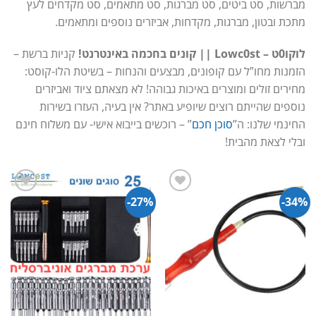
מברשות, סט ביטים, סט מברגות, סט מתאמים, סט מקדחים לעץ
מתכת ובטון, מברגות, מקדחות, אביזרים נוספים ומתאמים.
לוקו0ט – Lowc0st || קונים בחכמה באינטרנט!
קניות ברשת –
הזמנות מחו”ל עם קופונים, מבצעים והנחות – בשיטת הלו-קוסט:
מחירים זולים ומוצרים באיכות גבוהה! לא מצאתם ציוד ואביזרים
נוספים שהייתם רוצים שיופיע באתר? אין בעיה, העזרו בשירות
החינמי שלנו: ה”
סוכן חכם
” – רוכשים בייבוא אישי- עם משלוח חינם
ובלי לצאת מהבית!
27%-
34%-