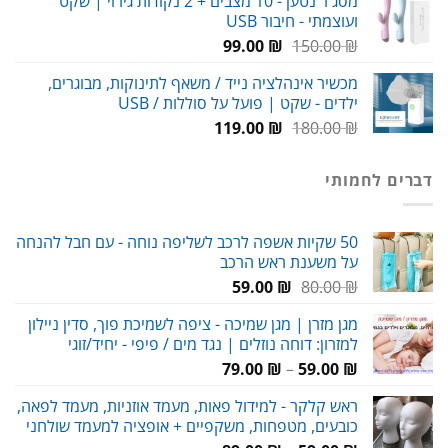
מסג'ר נטען - 10 מצבים + 2 נקודות גירוי | שקט
ועוצמתי - חיבור USB
עד
המחיר
המחיר
99.00
₪
150.00
₪
המקורי
הנוכחי
מכשיר אינהלציה נייד / משאף לתינוקות, מבוגרים,
היה:
הוא:
ילדים - שקט | פועל על סוללות / USB
99.00 ₪.
150.00 ₪.
המחיר
המחיר
119.00
₪
180.00
₪
המקורי
הנוכחי
היה:
הוא:
דברים לחמותי
119.00 ₪.
180.00 ₪.
50 שקיות אשפה לרכב לשליפה נוחה - עם חבל להנחה
על משענת ראש הרכב
המחיר
המחיר
59.00
₪
80.00
₪
המקורי
הנוכחי
מגן מזרן | מגן שמיכה - ציפה לשמיכת פוך, סדין ניילון
היה:
הוא:
למזרון: דוחה נוזלים | נגד מים / פיפי - יחיד/זוגי
59.00 ₪.
80.00 ₪.
טווח
79.00
₪
–
59.00
₪
מחירים:
ראש קלקר - למידול פאות, מעמד אוזניות, מעמד לפאה,
כובעים, מטפחות, משקפיים + אופציה למעמד שולחני
עד