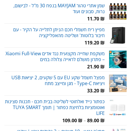
שמן אתרי טהור MAYJAM בנפח 30 מ"ל - לבישום,
נרות, סבונים ועוד
11.70
₪
מפיץ ריח חשמלי חכם הניתן לתלייה על הקיר - עם
חיבור בלוטות' ושליטה מהאפליקציה
119.20
₪
משקפת שחייה מקצועית נגד אדים Xiaomi Full-View
– פתרון מושלם לראייה צלולה במים
21.90
₪
מפצל חשמל שקע EU עם 5 שקעים, 2 יציאות USB
ויציאת Type-C - מגן ומייצב מתח
33.20
₪
כפתור נייד ואלחוטי לשליטה בבית חכם - תכנות סצינות
ואוטומציות בלחיצת כפתור | תומך TUYA SMART
LIFE
טווח
109.00
₪
–
89.00
₪
מחירים: