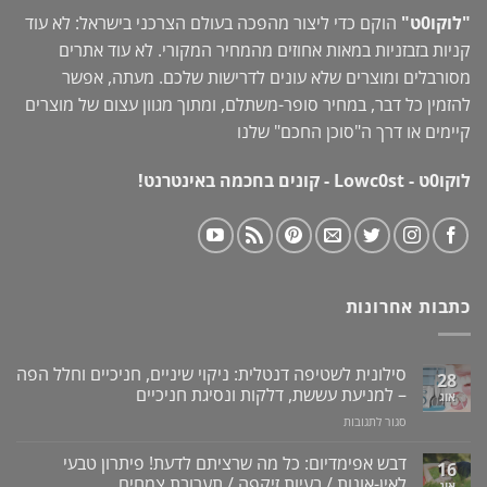
"לוקו0ט"
הוקם כדי ליצור מהפכה בעולם הצרכני בישראל: לא עוד
קניות בזבזניות במאות אחוזים מהמחיר המקורי. לא עוד אתרים
מסורבלים ומוצרים שלא עונים לדרישות שלכם. מעתה, אפשר
להזמין כל דבר, במחיר סופר-משתלם, ומתוך מגוון עצום של מוצרים
קיימים או דרך ה"
סוכן החכם
" שלנו
לוקו0ט - Lowc0st - קונים בחכמה באינטרנט!
כתבות אחרונות
סילונית לשטיפה דנטלית: ניקוי שיניים, חניכיים וחלל הפה
28
– למניעת עששת, דלקות ונסיגת חניכיים
אוג
על
סגור לתגובות
סילונית
לשטיפה
דבש אפימדיום: כל מה שרציתם לדעת! פיתרון טבעי
16
דנטלית:
לאין-אונות / בעיות זיקפה / תערובת צמחים
אוג