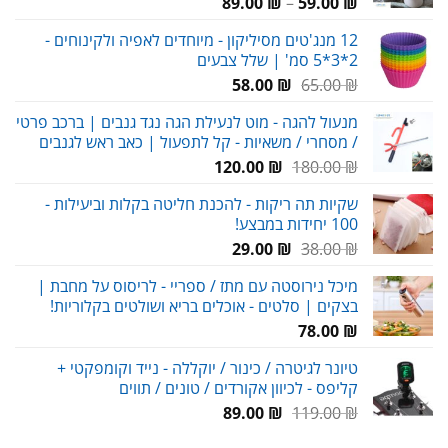
טווח
89.00
₪
–
59.00
₪
מחירים:
12 מנג'טים מסיליקון - מיוחדים לאפיה ולקינוחים -
2*3*5 סמ' | שלל צבעים
עד
המחיר
המחיר
58.00
₪
65.00
₪
המקורי
הנוכחי
מנעול להגה - מוט לנעילת הגה נגד גנבים | ברכב פרטי
היה:
הוא:
/ מסחרי / משאיות - קל לתפעול | כאב ראש לגנבים
58.00 ₪.
65.00 ₪.
המחיר
המחיר
120.00
₪
180.00
₪
המקורי
הנוכחי
שקיות תה ריקות - להכנת חליטה בקלות וביעילות -
היה:
הוא:
100 יחידות במבצע!
120.00 ₪.
180.00 ₪.
המחיר
המחיר
29.00
₪
38.00
₪
המקורי
הנוכחי
מיכל נירוסטה עם מתז / ספריי - לריסוס על מחבת |
היה:
הוא:
בצקים | סלטים - אוכלים בריא ושולטים בקלוריות!
29.00 ₪.
38.00 ₪.
78.00
₪
טיונר לגיטרה / כינור / יוקללה - נייד וקומפקטי +
קליפס - לכיוון אקורדים / טונים / תווים
המחיר
המחיר
89.00
₪
119.00
₪
המקורי
הנוכחי