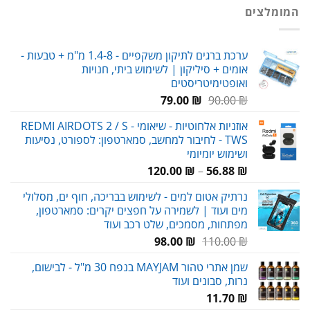
היה:
הוא:
המומלצים
89.00 ₪.
119.00 ₪.
ערכת ברגים לתיקון משקפיים - 1.4-8 מ"מ + טבעות -
אומים + סיליקון | לשימוש ביתי, חנויות
ואופטימיטריסטים
המחיר
המחיר
79.00
₪
90.00
₪
המקורי
הנוכחי
אוזניות אלחוטיות - שיאומי REDMI AIRDOTS 2 / S -
היה:
הוא:
TWS - לחיבור למחשב, סמארטפון: לספורט, נסיעות
79.00 ₪.
90.00 ₪.
ושימוש יומיומי
טווח
120.00
₪
–
56.88
₪
מחירים:
נרתיק אטום למים - לשימוש בבריכה, חוף ים, מסלולי
מים ועוד | לשמירה על חפצים יקרים: סמארטפון,
עד
מפתחות, מסמכים, שלט רכב ועוד
המחיר
המחיר
98.00
₪
110.00
₪
המקורי
הנוכחי
שמן אתרי טהור MAYJAM בנפח 30 מ"ל - לבישום,
היה:
הוא:
נרות, סבונים ועוד
98.00 ₪.
110.00 ₪.
11.70
₪