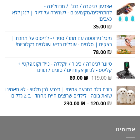
אצבעון לגיטרה / בנג'ו / מנדולינה -
למתחילים/מקצוענים - לשמירה על דיוק | לנגן ללא
כאבים!
35.00
₪
מיכל נירוסטה עם מתז / ספריי - לריסוס על מחבת |
בצקים | סלטים - אוכלים בריא ושולטים בקלוריות!
78.00
₪
טיונר לגיטרה / כינור / יוקללה - נייד וקומפקטי +
קליפס - לכיוון אקורדים / טונים / תווים
המחיר
המחיר
89.00
₪
119.00
₪
המקורי
הנוכחי
בובת כלב במראה אמיתי | בצבע לבן מלטזי - לא תאמינו
היה:
הוא:
שזאת בובה - לילדים שרוצים חיית מחמד - ב-2 גדלים
89.00 ₪.
119.00 ₪.
טווח
230.00
₪
–
120.00
₪
מחירים:
עד
אודותינו