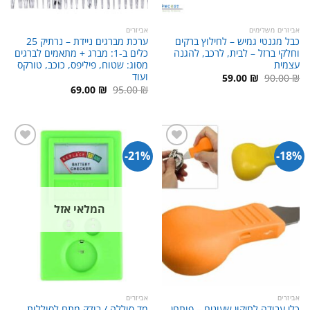
אביזרים משלימים
אביזרים
כבל מגנטי גמיש – לחילוץ ברקים
ערכת מברגים ניידת – נרתיק 25
וחלקי ברזל – לבית, לרכב, להגנה
כלים ב-1: מברג + מתאמים לברגים
עצמית
מסוג: שטוח, פיליפס, כוכב, טורקס
ועוד
המחיר
המחיר
59.00
₪
90.00
₪
המקורי
הנוכחי
המחיר
המחיר
69.00
₪
95.00
₪
היה:
הוא:
המקורי
הנוכחי
59.00 ₪.
90.00 ₪.
היה:
הוא:
69.00 ₪.
95.00 ₪.
21%-
18%-
המלאי אזל
אביזרים
אביזרים
כלי עבודה לתיקון שעונים – פותחן
מד סוללה / בודק מתח לסוללות