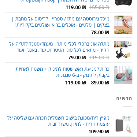
69.00 ₪.
120.00 ₪.
המחיר
המחיר
119.00
₪
155.00
₪
המקורי
הנוכחי
מיכל נירוסטה עם מתז / ספריי - לריסוס על מחבת |
היה:
הוא:
בצקים | סלטים - אוכלים בריא ושולטים בקלוריות!
119.00 ₪.
155.00 ₪.
78.00
₪
מתלה אוניברסלי לכלי מיתר - מעמד/סטנד לתליה על
הקיר - מתאים לכל סוגי הגיטרות, עוד, באנג'ו ועוד
המחיר
המחיר
79.00
₪
115.00
₪
המקורי
הנוכחי
כרית למניעת ראש שטוח לתינוק + משטח לאחיזת
היה:
הוא:
בקבוק לתינוק - ב-6 סגנונות
79.00 ₪.
115.00 ₪.
טווח
119.00
₪
–
89.00
₪
מחירים:
חדשים
עד
מפיץ ריח/מכונת בישום חשמלית חכמה עם שליטה על
עוצמת הריח - למלון, משרד ובית
109.90
₪