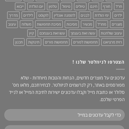
+
מחמאות!
חו"ל
חורף
חינם
טיולים
טיפול
טלפון
יום הולדת
ייבוא
ילדים
ימי הולדת
לבנים
להזמנה אונליין
לוקו0ט
לילדים
מדריך
מוצרים
מחו"ל
מכשיר
מסיבות
מסיבת תחפושות
משלוח
עיצוב
עיצוב שולחנות
עשה זאת בעצמך
עשו זאת בעצמכם
קיץ
רוית מרציאנו
תחפושות לפורים
תחפושות פורים
תינוקות
תכנון
הצטרפו לניוזלטר שלנו !
עדכונים על מוצרים חדשים, הנחות והטבות מיוחדות - שלא
מפורסמים באתר, רק לנרשמים לניזולטר. לבחירתכם, מלאו מס'
סלולר או כתובת מייל וקבלו עדכונים ישירות לתיבת המייל או לנייד
הפרטי שלכם.