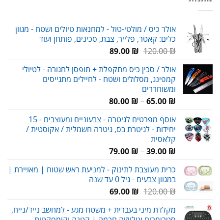
אולר כיס / מולטי-טול - למחנאות טיולים ושטח - מגוון
כלים: קאטר, פלייר, צבת, סכינים, פותחן ועוד
המחיר
המחיר
89.00
₪
120.00
₪
המקורי
הנוכחי
אולר / סכין כיס מתקפלת + תופסן לחגורה - לטיולי
היה:
הוא:
קמפינג, מסלולים ושטח - לחיילים מתגייסים
89.00 ₪.
120.00 ₪.
ומשוחררים
טווח
80.00
₪
–
65.00
₪
מחירים:
אוסף מפרטים לגיטרה - צבעוניים ומעוצבים - 15
יחידות - לגיטרת בס, גיטרה חשמלית / אקוסטית /
עד
קלאסית
טווח
79.00
₪
–
39.00
₪
מחירים:
כרית מעוצבת לתינוק - למניעת ראש שטוח | מאויירת |
במגוון צבעים - גיל 0 עד שנה
עד
המחיר
המחיר
69.00
₪
120.00
₪
המקורי
הנוכחי
מקלדת מיני בעברית + משטח מגע - למחשב נייד/נייח,
היה:
הוא:
סטרימרים וטלויזיה חכמה | קטנה וקומפקטית