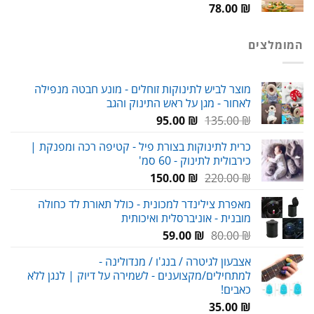
78.00
₪
המומלצים
מוצר לביש לתינוקות זוחלים - מונע חבטה מנפילה
לאחור - מגן על ראש התינוק והגב
המחיר
המחיר
95.00
₪
135.00
₪
המקורי
הנוכחי
כרית לתינוקות בצורת פיל - קטיפה רכה ומפנקת |
היה:
הוא:
כירבולית לתינוק - 60 סמ'
95.00 ₪.
135.00 ₪.
המחיר
המחיר
150.00
₪
220.00
₪
המקורי
הנוכחי
מאפרת צילינדר למכונית - כולל תאורת לד כחולה
היה:
הוא:
מובנית - אוניברסלית ואיכותית
150.00 ₪.
220.00 ₪.
המחיר
המחיר
59.00
₪
80.00
₪
המקורי
הנוכחי
אצבעון לגיטרה / בנג'ו / מנדולינה -
היה:
הוא:
למתחילים/מקצוענים - לשמירה על דיוק | לנגן ללא
59.00 ₪.
80.00 ₪.
כאבים!
35.00
₪