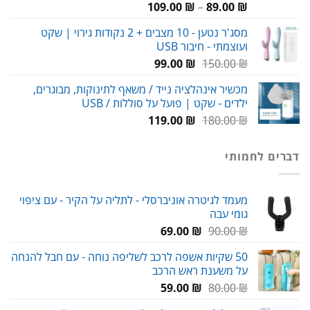
טווח
109.00
₪
–
89.00
₪
מחירים:
מסג'ר נטען - 10 מצבים + 2 נקודות גירוי | שקט
ועוצמתי - חיבור USB
עד
המחיר
המחיר
99.00
₪
150.00
₪
המקורי
הנוכחי
מכשיר אינהלציה נייד / משאף לתינוקות, מבוגרים,
היה:
הוא:
ילדים - שקט | פועל על סוללות / USB
99.00 ₪.
150.00 ₪.
המחיר
המחיר
119.00
₪
180.00
₪
המקורי
הנוכחי
היה:
הוא:
דברים לחמותי
119.00 ₪.
180.00 ₪.
מעמד לגיטרה אוניברסלי - לתליה על הקיר - עם ציפוי
גומי עבה
המחיר
המחיר
69.00
₪
90.00
₪
המקורי
הנוכחי
50 שקיות אשפה לרכב לשליפה נוחה - עם חבל להנחה
היה:
הוא:
על משענת ראש הרכב
69.00 ₪.
90.00 ₪.
המחיר
המחיר
59.00
₪
80.00
₪
המקורי
הנוכחי