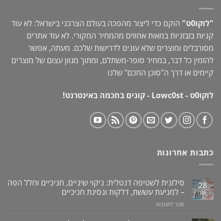
"לוקו0ט"
הוקם כדי ליצור מהפכה בעולם הצרכני בישראל: לא עוד
קניות בזבזניות במאות אחוזים מהמחיר המקורי. לא עוד אתרים
מסורבלים ומוצרים שלא עונים לדרישות שלכם. מעתה, אפשר
להזמין כל דבר, במחיר סופר-משתלם, ומתוך מגוון עצום של מוצרים
קיימים או דרך ה"
סוכן החכם
" שלנו
לוקו0ט - Lowc0st - קונים בחכמה באינטרנט!
כתבות אחרונות
סילונית לשטיפה דנטלית: ניקוי שיניים, חניכיים וחלל הפה
28
– למניעת עששת, דלקות ונסיגת חניכיים
אוג
על
סגור לתגובות
סילונית
לשטיפה