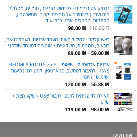
נרתיק אטום למים - לשימוש בבריכה, חוף ים, מסלולי
מים ועוד | לשמירה על חפצים יקרים: סמארטפון,
מפתחות, מסמכים, שלט רכב ועוד
המחיר
המחיר
98.00
₪
110.00
₪
המקורי
הנוכחי
ראש קלקר - למידול פאות, מעמד אוזניות, מעמד לפאה,
היה:
הוא:
כובעים, מטפחות, משקפיים + אופציה למעמד שולחני
98.00 ₪.
110.00 ₪.
טווח
89.00
₪
–
59.00
₪
מחירים:
אוזניות אלחוטיות - שיאומי REDMI AIRDOTS 2 / S -
TWS - לחיבור למחשב, סמארטפון: לספורט, נסיעות
עד
ושימוש יומיומי
טווח
120.00
₪
–
56.88
₪
מחירים:
תאורת לד פנימית לרכב - חיבור USB / שקע מצת +
שלט
עד
טווח
119.00
₪
–
98.00
₪
מחירים:
עד
אודותינו