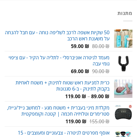
מתנות
50 שקיות אשפה לרכב לשליפה נוחה - עם חבל להנחה
על משענת ראש הרכב
המחיר
המחיר
59.00
₪
80.00
₪
המקורי
הנוכחי
מעמד לגיטרה אוניברסלי - לתליה על הקיר - עם ציפוי
היה:
הוא:
גומי עבה
59.00 ₪.
80.00 ₪.
המחיר
המחיר
69.00
₪
90.00
₪
המקורי
הנוכחי
כרית למניעת ראש שטוח לתינוק + משטח לאחיזת
היה:
הוא:
בקבוק לתינוק - ב-6 סגנונות
69.00 ₪.
90.00 ₪.
טווח
119.00
₪
–
89.00
₪
מחירים:
מקלדת מיני בעברית + משטח מגע - למחשב נייד/נייח,
סטרימרים וטלויזיה חכמה | קטנה וקומפקטית
עד
המחיר
המחיר
119.00
₪
155.00
₪
המקורי
הנוכחי
אוסף מפרטים לגיטרה - צבעוניים ומעוצבים - 15
היה:
הוא: