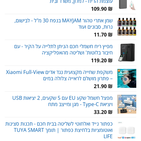
עוצמת הריח - למלון, משרד ובית
109.90
₪
שמן אתרי טהור MAYJAM בנפח 30 מ"ל - לבישום,
נרות, סבונים ועוד
11.70
₪
מפיץ ריח חשמלי חכם הניתן לתלייה על הקיר - עם
חיבור בלוטות' ושליטה מהאפליקציה
119.20
₪
משקפת שחייה מקצועית נגד אדים Xiaomi Full-View
– פתרון מושלם לראייה צלולה במים
21.90
₪
מפצל חשמל שקע EU עם 5 שקעים, 2 יציאות USB
ויציאת Type-C - מגן ומייצב מתח
33.20
₪
כפתור נייד ואלחוטי לשליטה בבית חכם - תכנות סצינות
ואוטומציות בלחיצת כפתור | תומך TUYA SMART
LIFE