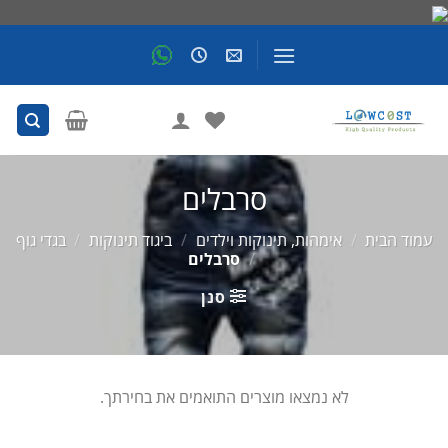
Skip
to
content
סרבלים
עמוד הבית
/
אימהות, תינוקות וילדים
/
ביגוד תינוקות
/
בגדי גוף
/
סרבלים
סנן
לא נמצאו מוצרים התואמים את בחירתך.