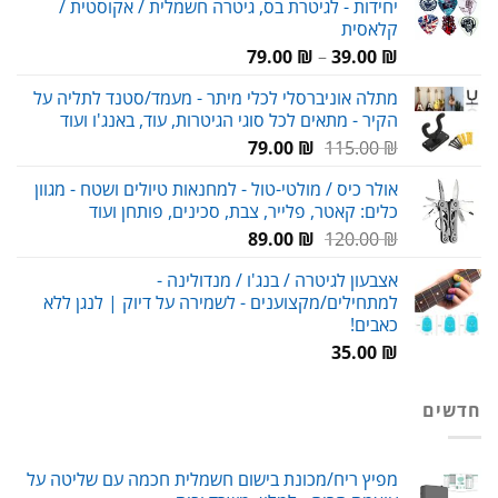
יחידות - לגיטרת בס, גיטרה חשמלית / אקוסטית /
119.00 ₪.
155.00 ₪.
קלאסית
טווח
79.00
₪
–
39.00
₪
מחירים:
מתלה אוניברסלי לכלי מיתר - מעמד/סטנד לתליה על
הקיר - מתאים לכל סוגי הגיטרות, עוד, באנג'ו ועוד
עד
המחיר
המחיר
79.00
₪
115.00
₪
המקורי
הנוכחי
אולר כיס / מולטי-טול - למחנאות טיולים ושטח - מגוון
היה:
הוא:
כלים: קאטר, פלייר, צבת, סכינים, פותחן ועוד
79.00 ₪.
115.00 ₪.
המחיר
המחיר
89.00
₪
120.00
₪
המקורי
הנוכחי
אצבעון לגיטרה / בנג'ו / מנדולינה -
היה:
הוא:
למתחילים/מקצוענים - לשמירה על דיוק | לנגן ללא
89.00 ₪.
120.00 ₪.
כאבים!
35.00
₪
חדשים
מפיץ ריח/מכונת בישום חשמלית חכמה עם שליטה על