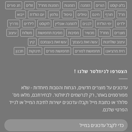
אופנתיות
בלוג-קו0ט
הורים
הזמנה
הזמנות
הזמנות מחו"ל
זולים
חג פורים
+
מחמאות!
חו"ל
חורף
חינם
טיולים
טיפול
טלפון
יום הולדת
ייבוא
ילדים
ימי הולדת
לבנים
להזמנה אונליין
לוקו0ט
לילדים
מדריך
מוצרים
מחו"ל
מכשיר
מסיבות
מסיבת תחפושות
משלוח
עיצוב
עיצוב שולחנות
עשה זאת בעצמך
עשו זאת בעצמכם
קיץ
רוית מרציאנו
תחפושות לפורים
תחפושות פורים
תינוקות
תכנון
הצטרפו לניוזלטר שלנו !
עדכונים על מוצרים חדשים, הנחות והטבות מיוחדות - שלא
מפורסמים באתר, רק לנרשמים לניזולטר. לבחירתכם, מלאו מס'
סלולר או כתובת מייל וקבלו עדכונים ישירות לתיבת המייל או לנייד
הפרטי שלכם.