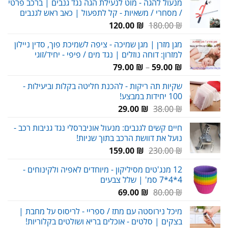
מנעול להגה - מוט לנעילת הגה נגד גנבים | ברכב פרטי
היה:
הוא:
/ מסחרי / משאיות - קל לתפעול | כאב ראש לגנבים
59.00 ₪.
80.00 ₪.
המחיר
המחיר
120.00
₪
180.00
₪
המקורי
הנוכחי
מגן מזרן | מגן שמיכה - ציפה לשמיכת פוך, סדין ניילון
היה:
הוא:
למזרון: דוחה נוזלים | נגד מים / פיפי - יחיד/זוגי
120.00 ₪.
180.00 ₪.
טווח
79.00
₪
–
59.00
₪
מחירים:
שקיות תה ריקות - להכנת חליטה בקלות וביעילות -
100 יחידות במבצע!
עד
המחיר
המחיר
29.00
₪
38.00
₪
המקורי
הנוכחי
חיים קשים לגנבים: מנעול אוניברסלי נגד גניבות רכב -
היה:
הוא:
נועל את דוושת הרכב בתוך שניות!
29.00 ₪.
38.00 ₪.
המחיר
המחיר
159.00
₪
230.00
₪
המקורי
הנוכחי
12 מנג'טים מסיליקון - מיוחדים לאפיה ולקינוחים -
היה:
הוא:
4*4*7 סמ' | שלל צבעים
159.00 ₪.
230.00 ₪.
המחיר
המחיר
69.00
₪
80.00
₪
המקורי
הנוכחי
מיכל נירוסטה עם מתז / ספריי - לריסוס על מחבת |
היה:
הוא:
בצקים | סלטים - אוכלים בריא ושולטים בקלוריות!
69.00 ₪.
80.00 ₪.