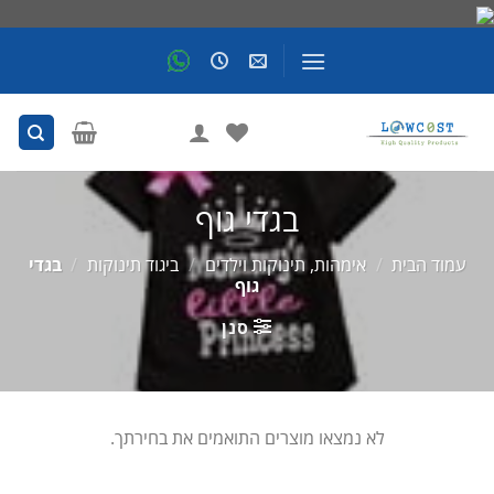
Skip
to
content
בגדי גוף
עמוד הבית
/
אימהות, תינוקות וילדים
/
ביגוד תינוקות
/
בגדי
גוף
סנן
לא נמצאו מוצרים התואמים את בחירתך.