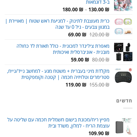
ב-3 דוגמאות
89.00 ₪.
120.00 ₪.
טווח
180.00
₪
–
130.00
₪
מחירים:
כרית מעוצבת לתינוק - למניעת ראש שטוח | מאויירת |
במגוון צבעים - גיל 0 עד שנה
עד
המחיר
המחיר
69.00
₪
120.00
₪
המקורי
הנוכחי
מאפרת צילינדר למכונית - כולל תאורת לד כחולה
היה:
הוא:
מובנית - אוניברסלית ואיכותית
69.00 ₪.
120.00 ₪.
המחיר
המחיר
59.00
₪
80.00
₪
המקורי
הנוכחי
מקלדת מיני בעברית + משטח מגע - למחשב נייד/נייח,
היה:
הוא:
סטרימרים וטלויזיה חכמה | קטנה וקומפקטית
59.00 ₪.
80.00 ₪.
המחיר
המחיר
119.00
₪
155.00
₪
המקורי
הנוכחי
היה:
הוא:
חדשים
119.00 ₪.
155.00 ₪.
מפיץ ריח/מכונת בישום חשמלית חכמה עם שליטה על
עוצמת הריח - למלון, משרד ובית
109.90
₪