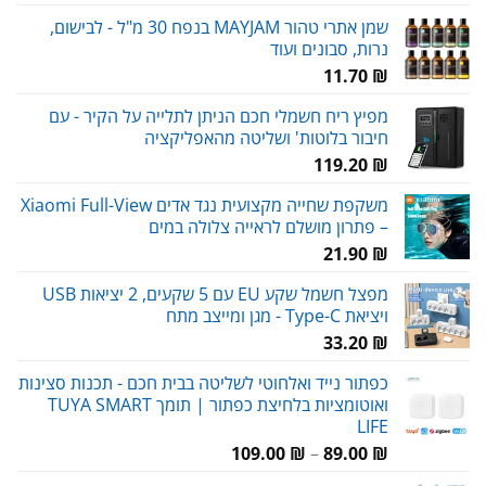
שמן אתרי טהור MAYJAM בנפח 30 מ"ל - לבישום,
נרות, סבונים ועוד
11.70
₪
מפיץ ריח חשמלי חכם הניתן לתלייה על הקיר - עם
חיבור בלוטות' ושליטה מהאפליקציה
119.20
₪
משקפת שחייה מקצועית נגד אדים Xiaomi Full-View
– פתרון מושלם לראייה צלולה במים
21.90
₪
מפצל חשמל שקע EU עם 5 שקעים, 2 יציאות USB
ויציאת Type-C - מגן ומייצב מתח
33.20
₪
כפתור נייד ואלחוטי לשליטה בבית חכם - תכנות סצינות
ואוטומציות בלחיצת כפתור | תומך TUYA SMART
LIFE
טווח
109.00
₪
–
89.00
₪
מחירים: