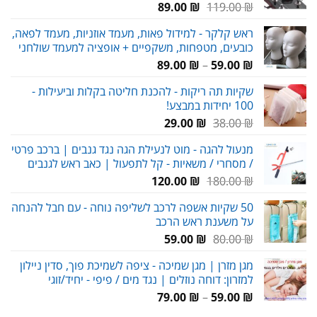
המחיר
המחיר
89.00
₪
119.00
₪
המקורי
הנוכחי
ראש קלקר - למידול פאות, מעמד אוזניות, מעמד לפאה,
היה:
הוא:
כובעים, מטפחות, משקפיים + אופציה למעמד שולחני
89.00 ₪.
119.00 ₪.
טווח
89.00
₪
–
59.00
₪
מחירים:
שקיות תה ריקות - להכנת חליטה בקלות וביעילות -
100 יחידות במבצע!
עד
המחיר
המחיר
29.00
₪
38.00
₪
המקורי
הנוכחי
מנעול להגה - מוט לנעילת הגה נגד גנבים | ברכב פרטי
היה:
הוא:
/ מסחרי / משאיות - קל לתפעול | כאב ראש לגנבים
29.00 ₪.
38.00 ₪.
המחיר
המחיר
120.00
₪
180.00
₪
המקורי
הנוכחי
50 שקיות אשפה לרכב לשליפה נוחה - עם חבל להנחה
היה:
הוא:
על משענת ראש הרכב
120.00 ₪.
180.00 ₪.
המחיר
המחיר
59.00
₪
80.00
₪
המקורי
הנוכחי
מגן מזרן | מגן שמיכה - ציפה לשמיכת פוך, סדין ניילון
היה:
הוא:
למזרון: דוחה נוזלים | נגד מים / פיפי - יחיד/זוגי
59.00 ₪.
80.00 ₪.
טווח
79.00
₪
–
59.00
₪
מחירים: