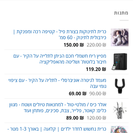
מתנות
כרית לתינוקות בצורת פיל - קטיפה רכה ומפנקת |
כירבולית לתינוק - 60 סמ'
המחיר
המחיר
150.00
₪
220.00
₪
המקורי
הנוכחי
מפיץ ריח חשמלי חכם הניתן לתלייה על הקיר - עם
היה:
הוא:
חיבור בלוטות' ושליטה מהאפליקציה
150.00 ₪.
220.00 ₪.
119.20
₪
מעמד לגיטרה אוניברסלי - לתליה על הקיר - עם ציפוי
גומי עבה
המחיר
המחיר
69.00
₪
90.00
₪
המקורי
הנוכחי
אולר כיס / מולטי-טול - למחנאות טיולים ושטח - מגוון
היה:
הוא:
כלים: קאטר, פלייר, צבת, סכינים, פותחן ועוד
69.00 ₪.
90.00 ₪.
המחיר
המחיר
89.00
₪
120.00
₪
המקורי
הנוכחי
כרית נחשוש לחדר ילדים | קלועה | באורך 1-3 מטר -
היה:
הוא: