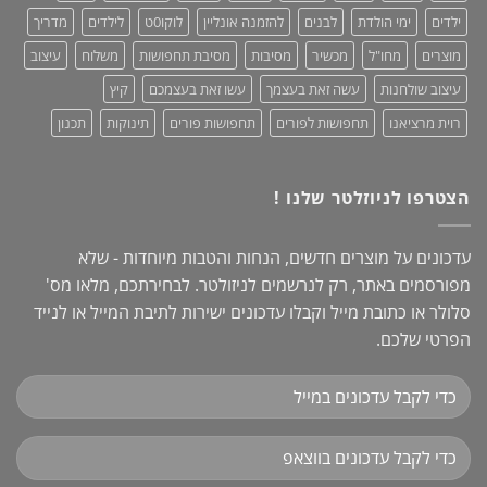
ילדים
ימי הולדת
לבנים
להזמנה אונליין
לוקו0ט
לילדים
מדריך
מוצרים
מחו"ל
מכשיר
מסיבות
מסיבת תחפושות
משלוח
עיצוב
עיצוב שולחנות
עשה זאת בעצמך
עשו זאת בעצמכם
קיץ
רוית מרציאנו
תחפושות לפורים
תחפושות פורים
תינוקות
תכנון
הצטרפו לניוזלטר שלנו !
עדכונים על מוצרים חדשים, הנחות והטבות מיוחדות - שלא
מפורסמים באתר, רק לנרשמים לניזולטר. לבחירתכם, מלאו מס'
סלולר או כתובת מייל וקבלו עדכונים ישירות לתיבת המייל או לנייד
הפרטי שלכם.