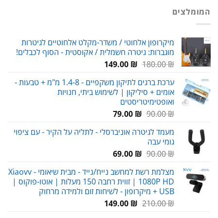
המומלצים
עד
מיקרופון אלחוטי / משדר-מקלט אלחוטיים לגיטרות
מוגברות: גיטרה חשמלית / אקוסטית - הסוף לכבלים!
המחיר
המחיר
149.00
₪
180.00
₪
המקורי
הנוכחי
ערכת ברגים לתיקון משקפיים - 1.4-8 מ"מ + טבעות -
היה:
הוא:
אומים + סיליקון | לשימוש ביתי, חנויות
149.00 ₪.
180.00 ₪.
ואופטימיטריסטים
המחיר
המחיר
79.00
₪
90.00
₪
המקורי
הנוכחי
מעמד לגיטרה אוניברסלי - לתליה על הקיר - עם ציפוי
היה:
הוא:
גומי עבה
79.00 ₪.
90.00 ₪.
המחיר
המחיר
69.00
₪
90.00
₪
המקורי
הנוכחי
מצלמת רשת למחשב נייח/נייד - מבית שיאומי Xiaovv -
היה:
הוא:
1080P HD | זווית רחבה 150 מעלות | אוטו-פוקוס |
69.00 ₪.
90.00 ₪.
USB + מיקרופון - לשיחות זום ולמידה מרחוק
המחיר
המחיר
149.00
₪
210.00
₪
המקורי
הנוכחי