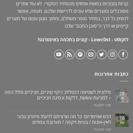
קניות בזבזניות במאות אחוזים מהמחיר המקורי. לא עוד אתרים
מסורבלים ומוצרים שלא עונים לדרישות שלכם. מעתה, אפשר
להזמין כל דבר, במחיר סופר-משתלם, ומתוך מגוון עצום של מוצרים
קיימים או דרך ה"
סוכן החכם
" שלנו
לוקו0ט - Lowc0st - קונים בחכמה באינטרנט!
כתבות אחרונות
סילונית לשטיפה דנטלית: ניקוי שיניים, חניכיים וחלל הפה
28
– למניעת עששת, דלקות ונסיגת חניכיים
אוג
על
סגור לתגובות
סילונית
לשטיפה
דבש אפימדיום: כל מה שרציתם לדעת! פיתרון טבעי
16
דנטלית:
לאין-אונות / בעיות זיקפה / תערובת צמחים
אוג
ניקוי
על
סגור לתגובות
שיניים,