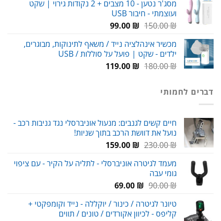
מסג'ר נטען - 10 מצבים + 2 נקודות גירוי | שקט
ועוצמתי - חיבור USB
עד
המחיר
המחיר
99.00
₪
150.00
₪
המקורי
הנוכחי
מכשיר אינהלציה נייד / משאף לתינוקות, מבוגרים,
היה:
הוא:
ילדים - שקט | פועל על סוללות / USB
99.00 ₪.
150.00 ₪.
המחיר
המחיר
119.00
₪
180.00
₪
המקורי
הנוכחי
היה:
הוא:
דברים לחמותי
119.00 ₪.
180.00 ₪.
חיים קשים לגנבים: מנעול אוניברסלי נגד גניבות רכב -
נועל את דוושת הרכב בתוך שניות!
המחיר
המחיר
159.00
₪
230.00
₪
המקורי
הנוכחי
מעמד לגיטרה אוניברסלי - לתליה על הקיר - עם ציפוי
היה:
הוא:
גומי עבה
159.00 ₪.
230.00 ₪.
המחיר
המחיר
69.00
₪
90.00
₪
המקורי
הנוכחי
טיונר לגיטרה / כינור / יוקללה - נייד וקומפקטי +
היה:
הוא:
קליפס - לכיוון אקורדים / טונים / תווים
69.00 ₪.
90.00 ₪.