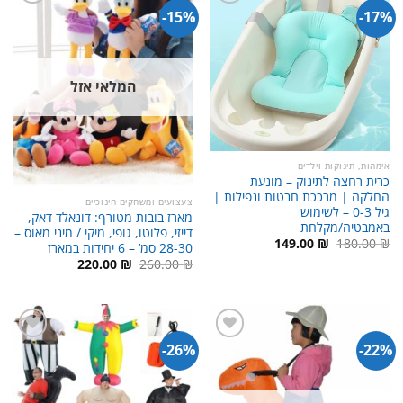
15%-
17%-
המלאי אזל
אימהות, תינוקות וילדים
כרית רחצה לתינוק – מונעת
החלקה | מרככת חבטות ונפילות |
צעצועים ומשחקים חינוכיים
גיל 0-3 – לשימוש
מארז בובות מטורף: דונאלד דאק,
באמבטיה/מקלחת
דייזי, פלוטו, גופי, מיקי / מיני מאוס –
המחיר
המחיר
149.00
₪
180.00
₪
28-30 סמ’ – 6 יחידות במארז
המקורי
הנוכחי
המחיר
המחיר
220.00
₪
260.00
₪
היה:
הוא:
המקורי
הנוכחי
149.00 ₪.
180.00 ₪.
היה:
הוא:
220.00 ₪.
260.00 ₪.
26%-
22%-