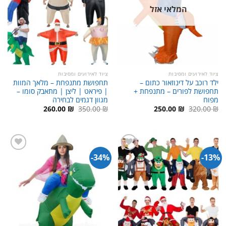
המלאי אזל
ציוד לאירועים ומסיבות
ציוד לאירועים ומסיבות
ילד רוכב על דינוזאור כתום –
תחפושת מתנפחת – מלאך המוות
תחפושת לפורים – מתנפחת +
| פיראט | ליצן | מתאבק סומו –
מפוח
מגוון דגמים לבחירה
המחיר
המחיר
המחיר
המחיר
260.00
₪
350.00
₪
250.00
₪
320.00
₪
המקורי
הנוכחי
המקורי
הנוכחי
היה:
הוא:
היה:
הוא:
260.00 ₪.
350.00 ₪.
250.00 ₪.
320.00 ₪.
34%-
13%-