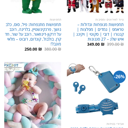
ציוד לאירועים ומסיבות
תחפושות
תחפושות מנופחות וגדולות –
תחפושות מתנפחות: פיל, סוס, כלב
טראמפ | גמדים | מפלצות |
נושך, פרנקינשטיין, בלרינה, רוכב
קנגורו | דובי | סקוטי | ויקינג |
על דרקון-דינוזאור, רוכב על שור, חד
איש שלג – 27 סגנונות
קרן, בולבול, קונדום, רובוט – מלאי
מוגבל!
המחיר
המחיר
349.00
₪
399.00
₪
המקורי
הנוכחי
המחיר
המחיר
250.00
₪
380.00
₪
היה:
הוא:
המקורי
הנוכחי
349.00 ₪.
399.00 ₪.
היה:
הוא:
250.00 ₪.
380.00 ₪.
26%-
אביזרי בטיחות