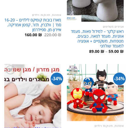
אימהות, תינוקות וילדים
מארז בובות קומיקס לילדים – 16-20
סמ’ | וולברין, ת’ור, קפטן אמריקה,
אביזרים משלימים
איירון-מן, ספיידרמן
ראש קלקר – למידול פאות, מעמד
המחיר
המחיר
160.00
₪
220.00
₪
אוזניות, מעמד לפאה, כובעים,
המקורי
הנוכחי
מטפחות, משקפיים + אופציה
היה:
הוא:
160.00 ₪.
220.00 ₪.
למעמד שולחני
טווח
89.00
₪
–
59.00
₪
מחירים:
עד
34%-
34%-
אימהות, תינוקות וילדים