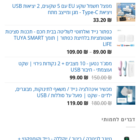
מפצל חשמל שקע EU עם 5 שקעים, 2 יציאות USB
ויציאת Type-C - מגן ומייצב מתח
33.20
₪
כפתור נייד ואלחוטי לשליטה בבית חכם - תכנות סצינות
ואוטומציות בלחיצת כפתור | תומך TUYA SMART
LIFE
טווח
109.00
₪
–
89.00
₪
מחירים:
מסג'ר נטען - 10 מצבים + 2 נקודות גירוי | שקט
ועוצמתי - חיבור USB
עד
המחיר
המחיר
99.00
₪
150.00
₪
המקורי
הנוכחי
מכשיר אינהלציה נייד / משאף לתינוקות, מבוגרים,
היה:
הוא:
ילדים - שקט | פועל על סוללות / USB
99.00 ₪.
150.00 ₪.
המחיר
המחיר
119.00
₪
180.00
₪
המקורי
הנוכחי
היה:
הוא:
דברים לחמותי
119.00 ₪.
180.00 ₪.
טיונר לגיטרה / כינור / יוקללה - נייד וקומפקטי +