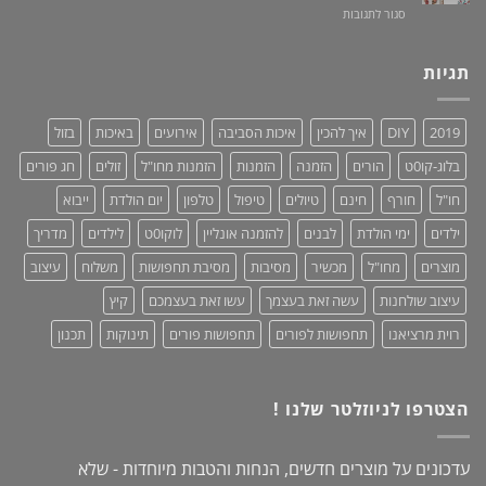
על
סגור לתגובות
–
חיים!
שמלות
נותנים
מקסי
כבוד,
לנשים
תגיות
עושים
–
סדר!
קולקציית
2019:
2019
DIY
איך להכין
איכות הסביבה
אירועים
באיכות
בזול
נוחות,
אופנתיות
בלוג-קו0ט
הורים
הזמנה
הזמנות
הזמנות מחו"ל
זולים
חג פורים
+
מחמאות!
חו"ל
חורף
חינם
טיולים
טיפול
טלפון
יום הולדת
ייבוא
ילדים
ימי הולדת
לבנים
להזמנה אונליין
לוקו0ט
לילדים
מדריך
מוצרים
מחו"ל
מכשיר
מסיבות
מסיבת תחפושות
משלוח
עיצוב
עיצוב שולחנות
עשה זאת בעצמך
עשו זאת בעצמכם
קיץ
רוית מרציאנו
תחפושות לפורים
תחפושות פורים
תינוקות
תכנון
הצטרפו לניוזלטר שלנו !
עדכונים על מוצרים חדשים, הנחות והטבות מיוחדות - שלא