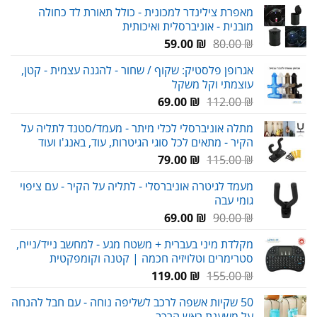
המקורי
הנוכחי
מאפרת צילינדר למכונית - כולל תאורת לד כחולה
היה:
הוא:
מובנית - אוניברסלית ואיכותית
59.00 ₪.
80.00 ₪.
המחיר
המחיר
59.00
₪
80.00
₪
המקורי
הנוכחי
אגרופן פלסטיק: שקוף / שחור - להגנה עצמית - קטן,
היה:
הוא:
עוצמתי וקל משקל
59.00 ₪.
80.00 ₪.
המחיר
המחיר
69.00
₪
112.00
₪
המקורי
הנוכחי
מתלה אוניברסלי לכלי מיתר - מעמד/סטנד לתליה על
היה:
הוא:
הקיר - מתאים לכל סוגי הגיטרות, עוד, באנג'ו ועוד
69.00 ₪.
112.00 ₪.
המחיר
המחיר
79.00
₪
115.00
₪
המקורי
הנוכחי
מעמד לגיטרה אוניברסלי - לתליה על הקיר - עם ציפוי
היה:
הוא:
גומי עבה
79.00 ₪.
115.00 ₪.
המחיר
המחיר
69.00
₪
90.00
₪
המקורי
הנוכחי
מקלדת מיני בעברית + משטח מגע - למחשב נייד/נייח,
היה:
הוא:
סטרימרים וטלויזיה חכמה | קטנה וקומפקטית
69.00 ₪.
90.00 ₪.
המחיר
המחיר
119.00
₪
155.00
₪
המקורי
הנוכחי
50 שקיות אשפה לרכב לשליפה נוחה - עם חבל להנחה
היה:
הוא:
על משענת ראש הרכב