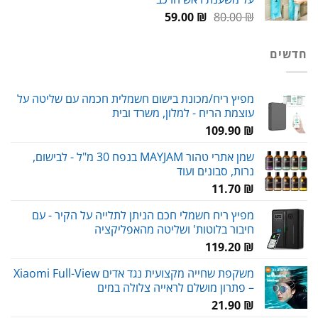
119.00 ₪.
155.00 ₪.
המחיר
המחיר
59.00
₪
80.00
₪
המקורי
הנוכחי
היה:
הוא:
חדשים
59.00 ₪.
80.00 ₪.
מפיץ ריח/מכונת בישום חשמלית חכמה עם שליטה על
עוצמת הריח - למלון, משרד ובית
109.90
₪
שמן אתרי טהור MAYJAM בנפח 30 מ"ל - לבישום,
נרות, סבונים ועוד
11.70
₪
מפיץ ריח חשמלי חכם הניתן לתלייה על הקיר - עם
חיבור בלוטות' ושליטה מהאפליקציה
119.20
₪
משקפת שחייה מקצועית נגד אדים Xiaomi Full-View
– פתרון מושלם לראייה צלולה במים
21.90
₪