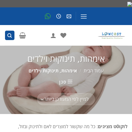
Skip
to
content
אימהות, תינוקות וילדים
עמוד הבית
/
אימהות, תינוקות וילדים
סנן
לוקו0ט מציגים
: כל מה שקשור למוצרים לאם ולתינוק ובזול,