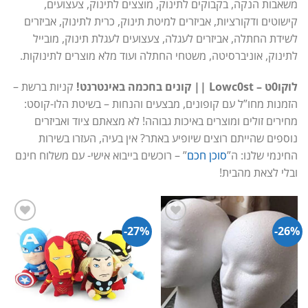
משאבות הנקה, בקבוקים לתינוק, מוצצים לתינוק, צעצועים,
קישוטים ודקורציות, אביזרים למיטת תינוק, כרית לתינוק, אביזרים
לשידת החתלה, אביזרים לעגלה, צעצועים לעגלת תינוק, מובייל
לתינוק, אוניברסיטה, משטחי החתלה ועוד מלא מוצרים לתינוקות.
לוקו0ט – Lowc0st || קונים בחכמה באינטרנט!
קניות ברשת –
הזמנות מחו”ל עם קופונים, מבצעים והנחות – בשיטת הלו-קוסט:
מחירים זולים ומוצרים באיכות גבוהה! לא מצאתם ציוד ואביזרים
נוספים שהייתם רוצים שיופיע באתר? אין בעיה, העזרו בשירות
החינמי שלנו: ה”
סוכן חכם
” – רוכשים בייבוא אישי- עם משלוח חינם
ובלי לצאת מהבית!
27%-
26%-