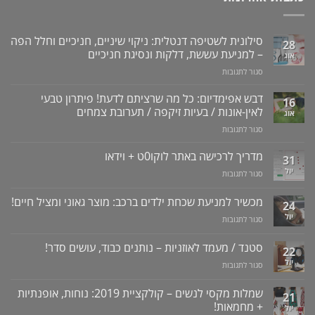
סילונית לשטיפה דנטלית: ניקוי שיניים, חניכיים וחלל הפה
28
– למניעת עששת, דלקות ונסיגת חניכיים
אוג
על
סגור לתגובות
סילונית
לשטיפה
דבש אפימדיום: כל מה שרציתם לדעת! פיתרון טבעי
16
דנטלית:
לאין-אונות / בעיות זיקפה / תערובת צמחים
אוג
ניקוי
על
סגור לתגובות
שיניים,
דבש
חניכיים
אפימדיום:
מדריך לרכישה באתר לוקו0ט + וידאו
וחלל
31
כל
הפה
יול
על
סגור לתגובות
מה
–
מדריך
שרציתם
למניעת
לרכישה
מכשיר למניעת שכחת ילדים ברכב: מוצר גאוני ומציל חיים!
לדעת!
עששת,
24
באתר
פיתרון
דלקות
יול
על
סגור לתגובות
לוקו0ט
טבעי
ונסיגת
מכשיר
+
לאין-אונות
חניכיים
למניעת
וידאו
סטנד / מעמד לאוזניות – נותנים כבוד, עושים סדר!
/
22
שכחת
בעיות
יול
על
סגור לתגובות
ילדים
זיקפה
סטנד
ברכב:
/
/
מוצר
שמלות מקסי לנשים – קולקציית 2019: נוחות, אופנתיות
21
תערובת
מעמד
גאוני
+ מחמאות!
יול
צמחים
לאוזניות
ומציל