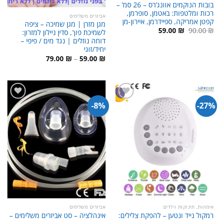
בובות הנוקמים אוונג’רס – 26 סמ’ –
רכות ומלטפות: באטמן, סופרמן,
אביזרים משלימים
קפטן אמריקה, ספיידרמן, איירון-מן
מגן מזרן | מגן שמיכה – ציפה
המחיר
המחיר
59.00
₪
90.00
₪
לשמיכת פוך, סדין ניילון למזרון:
המקורי
הנוכחי
דוחה נוזלים | נגד מים / פיפי –
היה:
הוא:
59.00 ₪.
90.00 ₪.
יחיד/זוגי
טווח
79.00
₪
–
59.00
₪
מחירים:
עד
8%-
27%-
אימהות, תינוקות וילדים
אביזרים משלימים
רמקול נייד ונטען – להפקת צלילים:
אינהלציה – סט אביזרים משלימים –