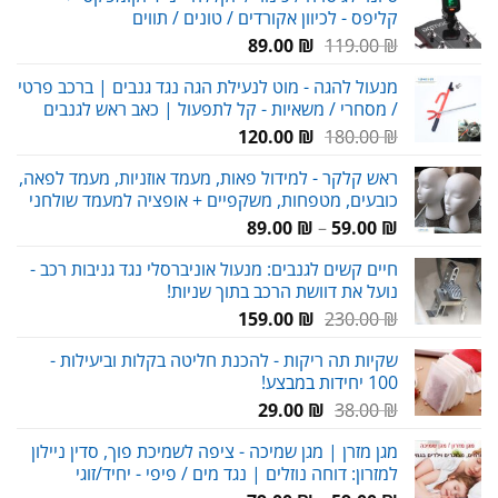
קליפס - לכיוון אקורדים / טונים / תווים
המחיר
המחיר
89.00
₪
119.00
₪
המקורי
הנוכחי
מנעול להגה - מוט לנעילת הגה נגד גנבים | ברכב פרטי
היה:
הוא:
/ מסחרי / משאיות - קל לתפעול | כאב ראש לגנבים
89.00 ₪.
119.00 ₪.
המחיר
המחיר
120.00
₪
180.00
₪
המקורי
הנוכחי
ראש קלקר - למידול פאות, מעמד אוזניות, מעמד לפאה,
היה:
הוא:
כובעים, מטפחות, משקפיים + אופציה למעמד שולחני
120.00 ₪.
180.00 ₪.
טווח
89.00
₪
–
59.00
₪
מחירים:
חיים קשים לגנבים: מנעול אוניברסלי נגד גניבות רכב -
נועל את דוושת הרכב בתוך שניות!
עד
המחיר
המחיר
159.00
₪
230.00
₪
המקורי
הנוכחי
שקיות תה ריקות - להכנת חליטה בקלות וביעילות -
היה:
הוא:
100 יחידות במבצע!
159.00 ₪.
230.00 ₪.
המחיר
המחיר
29.00
₪
38.00
₪
המקורי
הנוכחי
מגן מזרן | מגן שמיכה - ציפה לשמיכת פוך, סדין ניילון
היה:
הוא:
למזרון: דוחה נוזלים | נגד מים / פיפי - יחיד/זוגי
29.00 ₪.
38.00 ₪.