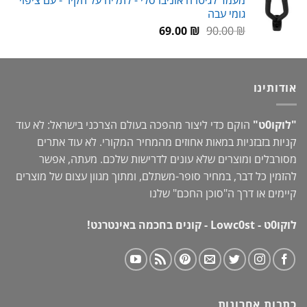
היה:
הוא:
גומי עבה
89.00 ₪.
119.00 ₪.
המחיר
המחיר
69.00
₪
90.00
₪
המקורי
הנוכחי
היה:
הוא:
69.00 ₪.
90.00 ₪.
אודותינו
"לוקו0ט"
הוקם כדי ליצור מהפכה בעולם הצרכני בישראל: לא עוד
קניות בזבזניות במאות אחוזים מהמחיר המקורי. לא עוד אתרים
מסורבלים ומוצרים שלא עונים לדרישות שלכם. מעתה, אפשר
להזמין כל דבר, במחיר סופר-משתלם, ומתוך מגוון עצום של מוצרים
קיימים או דרך ה"
סוכן החכם
" שלנו
לוקו0ט - Lowc0st - קונים בחכמה באינטרנט!
כתבות אחרונות