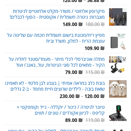
120.00
₪
–
56.88
₪
מחירים:
מיקרופון אלחוטי / משדר-מקלט אלחוטיים לגיטרות
מוגברות: גיטרה חשמלית / אקוסטית - הסוף לכבלים!
עד
המחיר
המחיר
149.00
₪
180.00
₪
המקורי
הנוכחי
מפיץ ריח/מכונת בישום חשמלית חכמה עם שליטה על
היה:
הוא:
עוצמת הריח - למלון, משרד ובית
149.00 ₪.
180.00 ₪.
109.90
₪
מתלה אוניברסלי לכלי מיתר - מעמד/סטנד לתליה על
הקיר - מתאים לכל סוגי הגיטרות, עוד, באנג'ו ועוד
המחיר
המחיר
79.00
₪
115.00
₪
המקורי
הנוכחי
בובת כלב במראה אמיתי | בצבע לבן מלטזי - לא תאמינו
היה:
הוא:
שזאת בובה - לילדים שרוצים חיית מחמד - ב-2 גדלים
79.00 ₪.
115.00 ₪.
טווח
230.00
₪
–
120.00
₪
מחירים:
טיונר לגיטרה / כינור / יוקללה - נייד וקומפקטי +
קליפס - לכיוון אקורדים / טונים / תווים
עד
המחיר
המחיר
89.00
₪
119.00
₪
המקורי
הנוכחי
מעמד לגיטרה אוניברסלי - לתליה על הקיר - עם ציפוי