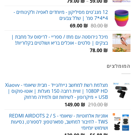
טווח
79.00
₪
–
59.00
₪
מחירים:
12 מנג'טים מסיליקון - מיוחדים לאפיה ולקינוחים -
4*4*7 סמ' | שלל צבעים
עד
המחיר
המחיר
69.00
₪
80.00
₪
המקורי
הנוכחי
מיכל נירוסטה עם מתז / ספריי - לריסוס על מחבת |
היה:
הוא:
בצקים | סלטים - אוכלים בריא ושולטים בקלוריות!
69.00 ₪.
80.00 ₪.
78.00
₪
המומלצים
מצלמת רשת למחשב נייח/נייד - מבית שיאומי Xiaovv -
1080P HD | זווית רחבה 150 מעלות | אוטו-פוקוס |
USB + מיקרופון - לשיחות זום ולמידה מרחוק
המחיר
המחיר
149.00
₪
210.00
₪
המקורי
הנוכחי
אוזניות אלחוטיות - שיאומי REDMI AIRDOTS 2 / S -
היה:
הוא:
TWS - לחיבור למחשב, סמארטפון: לספורט, נסיעות
149.00 ₪.
210.00 ₪.
ושימוש יומיומי
טווח