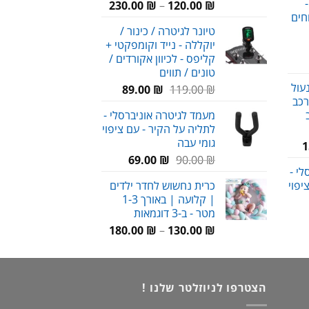
-
טווח
230.00
₪
–
120.00
₪
חים
מחירים:
עד
טיונר לגיטרה / כינור /
יוקללה - נייד וקומפקטי +
עד
קליפס - לכיוון אקורדים /
חיר
טונים / תווים
וכחי
עול
המחיר
המחיר
89.00
₪
119.00
₪
א:
רכב
המקורי
הנוכחי
69.00 
מעמד לגיטרה אוניברסלי -
היה:
הוא:
לתליה על הקיר - עם ציפוי
89.00 ₪.
119.00 ₪.
גומי עבה
המחיר
1
המחיר
המחיר
הנוכחי
₪
90.00
₪
69.00
י -
המקורי
הנוכחי
הוא:
יפוי
כרית נחשוש לחדר ילדים
היה:
הוא:
159.00 ₪.
| קלועה | באורך 1-3
69.00 ₪.
90.00 ₪.
מטר - ב-3 דוגמאות
חיר
טווח
וכחי
₪
130.00
–
₪
180.00
מחירים:
א:
69.00 
עד
הצטרפו לניוזלטר שלנו !