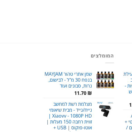
המומלצים
עילת
שמן אתרי טהור MAYJAM
בנפח 30 מ"ל - לבישום,
ת -
נרות, סבונים ועוד
ש
11.70
₪
מצלמת רשת למחשב
המחיר
1
נייח/נייד - מבית שיאומי
הנוכחי
Xiaovv - 1080P HD |
הוא:
י +
זווית רחבה 150 מעלות |
120.00 ₪.
ם /
אוטו-פוקוס | USB +