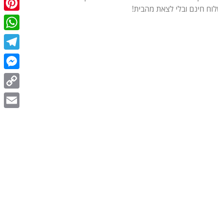
לוח חינם ובלי לצאת מהבית!
terest
tsApp
egram
enger
Copy
Link
Email