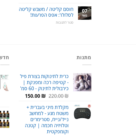
תאורת
שיחסוך
לד
לכם
חוסם קליטה / משבש קליטה
07
קדמית
הרבה
לסלולר: אפס הפרעות!
מאי
לפנסי
כסף!
על
סגור לתגובות
הרכב
חוסם
–
קליטה
כל
/
הסוגים
משבש
+
קליטה
מדריך
לסלולר:
התקנה
מתנות
חדש
אפס
הפרעות!
כרית לתינוקות בצורת פיל
- קטיפה רכה ומפנקת |
כירבולית לתינוק - 60 סמ'
המחיר
המחיר
150.00
₪
220.00
₪
המקורי
הנוכחי
מקלדת מיני בעברית +
היה:
הוא:
משטח מגע - למחשב
150.00 ₪.
220.00 ₪.
נייד/נייח, סטרימרים
וטלויזיה חכמה | קטנה
וקומפקטית