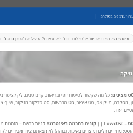
רוץ עדכונים בטלגרם!
יפוש
בור:
יקה
: כל מה שקשור לטיפוח יופי ובריאות, קרם פנים, לק לציפורניי
ן, מסקרה, מייק אפ, סט איפור, סט מברשות, סט פדיקור מניקור, שיוף צ
יים ועוד.
קניות ברשת – הזמנות מח
וסט: מחירים זולים ומוצרים באיכות גבוהה! לא מצאתם ציוד ואביזרים לק