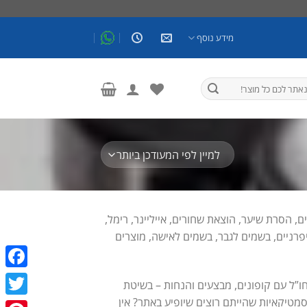
מידע נוסף
ם, הסרת שיער, הוצאת שחורים, אייליינר, רימל,
יפרניים, בשמים לגבר, בשמים לאישה, מוצרים
ebook
ו”ל עם קופונים, מבצעים והנחות – בשיטת
וסמטיקאיות שהייתם רוצים שיופיע באתר? אין
witter