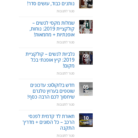
שכחת
נותנים כבוד, עושים סדר!
/
יול
ילדים
תערובת
על
סגור לתגובות
ברכב:
צמחים
סטנד
מוצר
/
שמלות מקסי לנשים –
גאוני
21
מעמד
ומציל
קולקציית 2019: נוחות,
יול
לאוזניות
חיים!
אופנתיות + מחמאות!
–
על
סגור לתגובות
נותנים
שמלות
כבוד,
מקסי
עושים
גלביות לנשים – קולקציית
09
לנשים
סדר!
2019: קיץ אופנתי בכל
יול
–
מקום!
קולקציית
על
סגור לתגובות
2019:
גלביות
נוחות,
לנשים
אופנתיות
חדש בלוקו0ט: עדכונים
05
–
+
שוטפים בערוץ טלגרם
יול
קולקציית
מחמאות!
שיחסוך לכם הרבה כסף!
2019:
על
סגור לתגובות
קיץ
חדש
אופנתי
בלוקו0ט:
בכל
תאורת לד קדמית לפנסי
10
עדכונים
מקום!
הרכב – כל הסוגים + מדריך
מאי
שוטפים
התקנה
בערוץ
על
סגור לתגובות
טלגרם