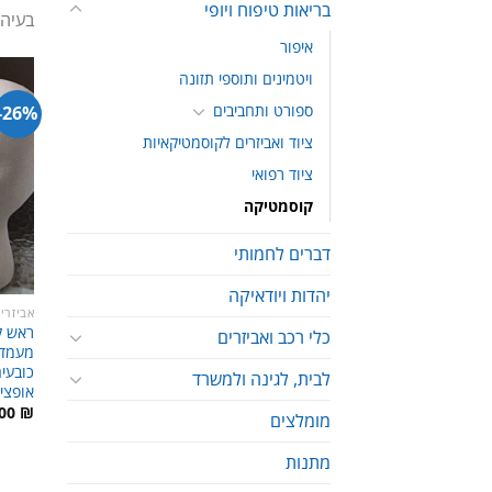
בריאות טיפוח ויופי
בעיה,
איפור
ויטמינים ותוספי תזונה
ספורט ותחביבים
26%-
ציוד ואביזרים לקוסמטיקאיות
ציוד רפואי
קוסמטיקה
דברים לחמותי
יהדות ויודאיקה
אביזרי
ראש ק
כלי רכב ואביזרים
מעמד 
כובעי
לבית, לגינה ולמשרד
אופצי
.00
₪
מומלצים
מתנות