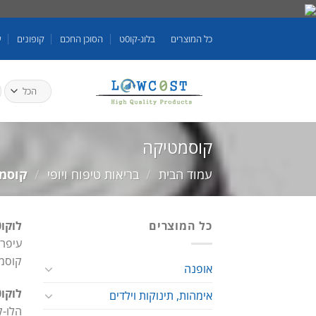
Skip
to
כל המוצרים
בלוג-קו0ט
הסוכן החכם
קופונים
ע
content
ח
ע
קוסמטיקה
עמוד הבית
/
בריאות טיפוח ויופי
/
קוסמט
כל המוצרים
לוקו0ט מציגים
עיפרו
קוסמט
אופנה
לוקו0ט – Lowc0st || קונים בחכמה באינטרנט!
אימהות, תינוקות וילדים
הלו-ק