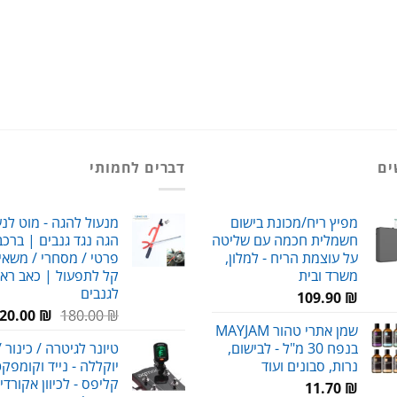
ים
דברים לחמותי
מפיץ ריח/מכונת בישום
מנעול להגה - מוט לנ
חשמלית חכמה עם שליטה
הגה נגד גנבים | ברכב
על עוצמת הריח - למלון,
פרטי / מסחרי / משאיו
משרד ובית
קל לתפעול | כאב רא
לגנבים
109.90
₪
המחיר
20.00
₪
180.00
₪
שמן אתרי טהור MAYJAM
המקורי
בנפח 30 מ"ל - לבישום,
טיונר לגיטרה / כינור /
היה:
נרות, סבונים ועוד
יוקללה - נייד וקומפקט
180.00 ₪.
קליפס - לכיוון אקורדי
11.70
₪