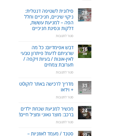
סילונית לשטיפה דנטלית:
28
ניקוי שיניים, חניכיים וחלל
אוג
הפה – למניעת עששת,
דלקות ונסיגת חניכיים
על
סגור לתגובות
סילונית
לשטיפה
דבש אפימדיום: כל מה
16
דנטלית:
שרציתם לדעת! פיתרון טבעי
אוג
ניקוי
לאין-אונות / בעיות זיקפה /
שיניים,
תערובת צמחים
חניכיים
וחלל
על
סגור לתגובות
הפה
דבש
–
אפימדיום:
מדריך לרכישה באתר לוקו0ט
31
למניעת
כל
+ וידאו
יול
עששת,
מה
על
סגור לתגובות
דלקות
שרציתם
מדריך
ונסיגת
לדעת!
לרכישה
חניכיים
מכשיר למניעת שכחת ילדים
פיתרון
24
באתר
טבעי
ברכב: מוצר גאוני ומציל חיים!
יול
לוקו0ט
לאין-אונות
על
סגור לתגובות
+
/
מכשיר
וידאו
בעיות
למניעת
סטנד / מעמד לאוזניות –
זיקפה
22