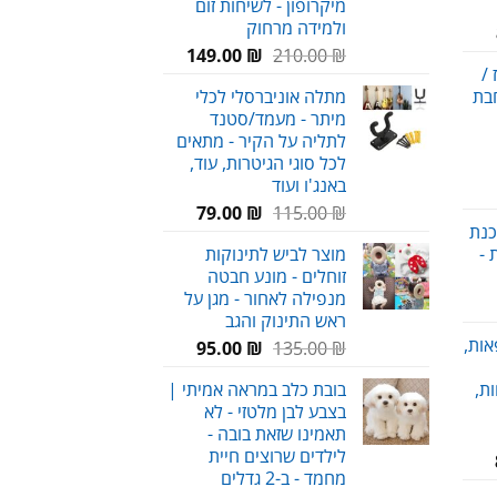
מיקרופון - לשיחות זום
ולמידה מרחוק
מחיר
המחיר
המחיר
נוכחי
₪
210.00
₪
149.00
/
המקורי
הנוכחי
וא:
חבת
מתלה אוניברסלי לכלי
היה:
הוא:
89.00 ₪
מיתר - מעמד/סטנד
149.00 ₪.
210.00 ₪.
לתליה על הקיר - מתאים
לכל סוגי הגיטרות, עוד,
באנג'ו ועוד
המחיר
המחיר
79.00
₪
115.00
₪
כנת
המקורי
הנוכחי
 -
מוצר לביש לתינוקות
היה:
הוא:
זוחלים - מונע חבטה
79.00 ₪.
115.00 ₪.
מנפילה לאחור - מגן על
חיר
ראש התינוק והגב
וכחי
אות,
המחיר
המחיר
95.00
₪
135.00
₪
א:
המקורי
הנוכחי
29.00 
ת,
בובת כלב במראה אמיתי |
היה:
הוא:
בצבע לבן מלטזי - לא
95.00 ₪.
135.00 ₪.
תאמינו שזאת בובה -
לילדים שרוצים חיית
טווח
מחמד - ב-2 גדלים
מחירים: