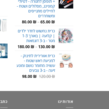
+ תופסן לחגורה - לטיולי
עד
קמפינג, מסלולים ושטח -
לחיילים מתגייסים
ומשוחררים
טווח
80.00
₪
–
65.00
₪
מחירים:
כרית נחשוש לחדר ילדים
| קלועה | באורך 1-3
עד
מטר - ב-3 דוגמאות
טווח
180.00
₪
–
130.00
₪
מחירים:
כרית אוורירית לתינוק -
למניעת ראש שטוח -
עד
עשויה מחומר נושם ומונע
זיעה - ב-3 צבעים
המחיר
המחיר
98.00
₪
120.00
₪
המקורי
הנוכחי
היה:
הוא:
98.00 ₪.
120.00 ₪.
אודותינו
כתבו