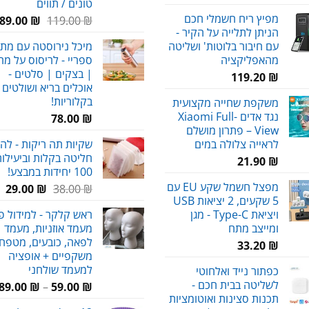
טונים / תווים
מפיץ ריח חשמלי חכם
המחיר
ה
89.00
₪
119.00
₪
הניתן לתלייה על הקיר -
המקורי
ה
עם חיבור בלוטות' ושליטה
מיכל נירוסטה עם מתז 
היה:
ה
מהאפליקציה
ספריי - לריסוס על מ
.
119.00 ₪.
| בצקים | סלטים -
119.20
₪
אוכלים בריא ושולטים
בקלוריות!
משקפת שחייה מקצועית
נגד אדים Xiaomi Full-
78.00
₪
View – פתרון מושלם
לראייה צלולה במים
שקיות תה ריקות - לה
חליטה בקלות וביעילות
21.90
₪
100 יחידות במבצע!
מפצל חשמל שקע EU עם
המחיר
המ
29.00
₪
38.00
₪
5 שקעים, 2 יציאות USB
המקורי
הנ
ויציאת Type-C - מגן
ראש קלקר - למידול פ
היה:
הו
ומייצב מתח
מעמד אוזניות, מעמד
₪.
38.00 ₪.
לפאה, כובעים, מטפחו
33.20
₪
משקפיים + אופציה
למעמד שולחני
כפתור נייד ואלחוטי
לשליטה בבית חכם -
89.00
₪
–
59.00
₪
תכנות סצינות ואוטומציות