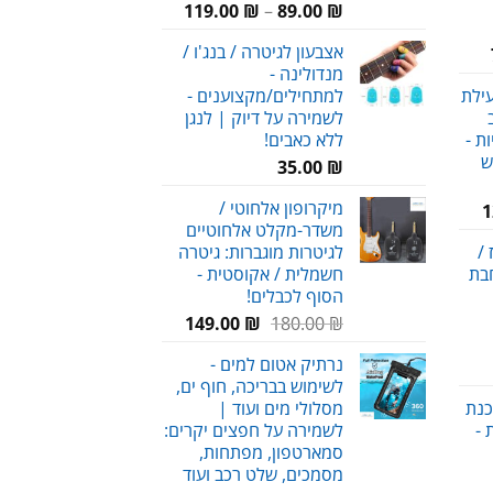
טווח
119.00
₪
–
89.00
₪
מחירים:
אצבעון לגיטרה / בנג'ו /
טווח
מנדולינה -
מחירים:
עד
עילת
למתחילים/מקצוענים -
לשמירה על דיוק | לנגן
עד
ת -
ללא כאבים!
ש
35.00
₪
מיקרופון אלחוטי /
המחיר
1
משדר-מקלט אלחוטיים
הנוכחי
/
לגיטרות מוגברות: גיטרה
הוא:
חבת
חשמלית / אקוסטית -
120.00 ₪.
הסוף לכבלים!
המחיר
המחיר
149.00
₪
180.00
₪
המקורי
הנוכחי
נרתיק אטום למים -
היה:
הוא:
לשימוש בבריכה, חוף ים,
149.00 ₪.
180.00 ₪.
כנת
מסלולי מים ועוד |
 -
לשמירה על חפצים יקרים:
סמארטפון, מפתחות,
מסמכים, שלט רכב ועוד
חיר