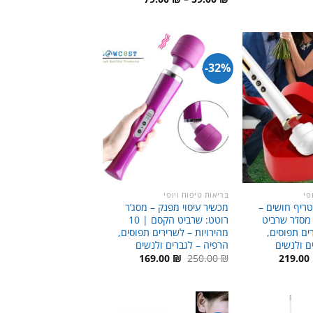
:
הוא:
מחירים:
129.00 ₪.
180.00
עד
32%-
פי
בריאות טיפוח ויופי
טריף חושים –
מכשיר עיסוי מפנק – מסג’ר
מסז’ר שרביט
רוטט: שרביט הקסם | 10
ם תפוסים,
מהירויות – לשרירים תפוסים,
ם ולנשים
הרפיה – לגברים ולנשים
חיר
המחיר
המחיר
המחיר
169.00
₪
250.00
₪
219.00
קורי
הנוכחי
המקורי
הנוכחי
:
הוא:
היה:
הוא:
169.00 ₪.
250.00 ₪.
219.00 ₪.
300.00