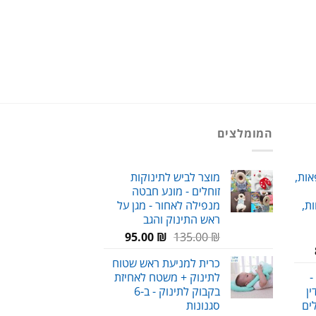
המומלצים
אות,
מוצר לביש לתינוקות
זוחלים - מונע חבטה
ת,
מנפילה לאחור - מגן על
ראש התינוק והגב
המחיר
המחיר
95.00
₪
135.00
₪
טווח
המקורי
הנוכחי
כרית למניעת ראש שטוח
מחירים:
היה:
הוא:
-
לתינוק + משטח לאחיזת
95.00 ₪.
135.00 ₪.
ן
בקבוק לתינוק - ב-6
עד
לים
סגנונות