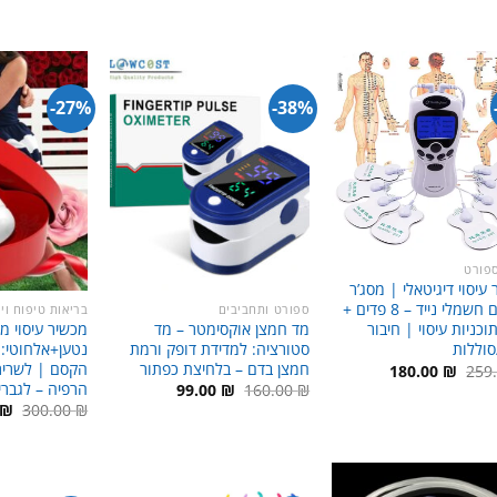
היה:
הוא:
היה:
הוא:
היה
 ₪.
119.00 ₪.
180.00 ₪.
99.00 ₪.
150.00 ₪.
27%-
38%-
ספורט
עיסוי דיגיטאלי | מסג’ר
פולסים חשמלי נייד – 8 פדים +
ספורט ותחביבים
בריאות טיפוח ויו
מד חמצן אוקסימטר – מד
מכשיר עיסוי מ
תוכניות עיסוי | חיבור
סטורציה: למדידת דופק ורמת
נטען+אלחוטי: 
חמצן בדם – בלחיצת כפתור
הקסם | לשרירי
המחיר
המחיר
180.00
₪
259
המקורי
הנוכחי
הרפיה – לגברי
המחיר
המחיר
99.00
₪
160.00
₪
היה:
הוא:
המקורי
הנוכחי
המ
₪
300.00
₪
180.00 ₪.
259.00 ₪.
היה:
הוא:
המ
99.00 ₪.
160.00 ₪.
היה
 ₪.