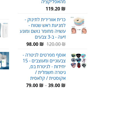
מהאפליקציה
119.20
₪
כרית אוורירית לתינוק -
למניעת ראש שטוח -
עשויה מחומר נושם ומונע
זיעה - ב-3 צבעים
המחיר
המחיר
98.00
₪
120.00
₪
המקורי
הנוכחי
אוסף מפרטים לגיטרה -
היה:
הוא:
צבעוניים ומעוצבים - 15
98.00 ₪.
120.00 ₪.
יחידות - לגיטרת בס,
גיטרה חשמלית /
אקוסטית / קלאסית
טווח
79.00
₪
–
39.00
₪
מחירים:
עד