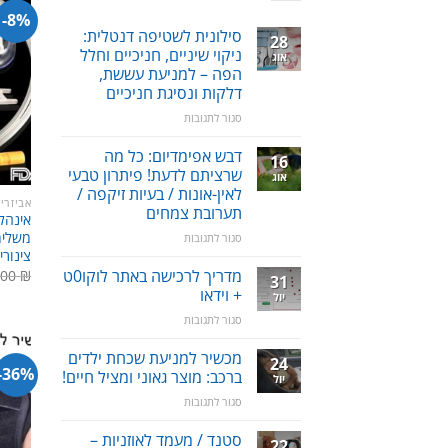
8%-
סילונית לשטיפה דנטלית:
28
ניקוי שיניים, חניכיים וחלל
אוג
הפה – למניעת עששת,
דלקות ונסיגת חניכיים
על
סגור לתגובות
סילונית
לשטיפה
דבש אפימדיום: כל מה
16
דנטלית:
שרציתם לדעת! פיתרון טבעי
אוג
ניקוי
לאין-אונות / בעיות זיקפה /
שיניים,
אביזרי
תערובת צמחים
אינהלצ
חניכיים
וחלל
משלימ
על
סגור לתגובות
הפה
דבש
צינורי
–
אפימדיום:
מדריך לרכישה באתר לוקו0ט
.00
₪
31
למניעת
כל
+ וידאו
יול
עששת,
מה
על
סגור לתגובות
דלקות
שרציתם
מדריך
ונסיגת
לדעת!
לרכישה
חניכיים
מכשיר למניעת שכחת ילדים
פיתרון
24
באתר
36%-
טבעי
ברכב: מוצר גאוני ומציל חיים!
יול
לוקו0ט
לאין-אונות
על
סגור לתגובות
+
/
מכשיר
וידאו
בעיות
למניעת
סטנד / מעמד לאוזניות –
זיקפה
22