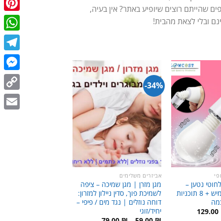
פים שהייתם רוצים שיופיע באתר? אין בעיה,
terest
ינם ובלי לצאת מהבית!
tsApp
egram
enger
34%-
Copy
Link
Email
פי
אביזרים משלימים
חוטי נטען –
מגן מזרן | מגן שמיכה – ציפה
מסג’ר נייד | גמיש + 8 תוכניות
לשמיכת פוך, סדין ניילון למזרון:
מה
דוחה נוזלים | נגד מים / פיפי –
יחיד/זוגי
חיר
המחיר
129.00
קורי
הנוכחי
טווח
79.00
₪
–
59.00
₪