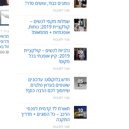
שכחת
נותנים כבוד, עושים סדר!
/
יול
ילדים
תערובת
על
סגור לתגובות
ברכב:
צמחים
סטנד
מוצר
/
שמלות מקסי לנשים –
גאוני
21
מעמד
ומציל
קולקציית 2019: נוחות,
יול
לאוזניות
חיים!
ציוד רפ
אופנתיות + מחמאות!
–
מכשיר
על
סגור לתגובות
נותנים
שמלות
כבוד,
זול בא
מקסי
עושים
גלביות לנשים – קולקציית
09
.00
₪
לנשים
סדר!
2019: קיץ אופנתי בכל
יול
–
מקום!
קולקציית
על
סגור לתגובות
2019:
גלביות
נוחות,
לנשים
אופנתיות
חדש בלוקו0ט: עדכונים
05
–
+
שוטפים בערוץ טלגרם
יול
קולקציית
מחמאות!
שיחסוך לכם הרבה כסף!
2019:
על
סגור לתגובות
קיץ
חדש
אופנתי
בלוקו0ט:
בכל
תאורת לד קדמית לפנסי
10
עדכונים
מקום!
הרכב – כל הסוגים + מדריך
מאי
שוטפים
התקנה
בערוץ
על
סגור לתגובות
טלגרם