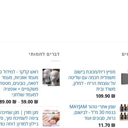
ים
דברים לחמותי
מפיץ ריח/מכונת בישום
ראש קלקר - למידול פ
חשמלית חכמה עם שליטה
מעמד אוזניות, מעמד
על עוצמת הריח - למלון,
לפאה, כובעים, מטפחו
משרד ובית
משקפיים + אופציה
למעמד שולחני
109.90
₪
89.00
₪
–
59.00
₪
שמן אתרי טהור MAYJAM
בנפח 30 מ"ל - לבישום,
מגן מזרן | מגן שמיכה 
נרות, סבונים ועוד
ציפה לשמיכת פוך, סדי
ניילון למזרון: דוחה נוז
11.70
₪