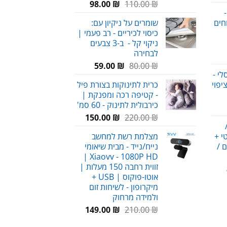
המחיר
המחיר
וכחי
₪
110.00
₪
98.00
-
המקורי
הנוכחי
א:
חים
שומרים על ניקיון עם:
היה:
הוא:
29.00 
כיסוי לכיריים - רב פעמי |
98.00 ₪.
110.00 ₪.
ניקוי קל - ב-3 צבעים
לבחירה
חיר
המחיר
המחיר
וכחי
₪
80.00
₪
59.00
י -
המקורי
הנוכחי
א:
יפוי
כרית לתינוקות בצורת פיל
היה:
הוא:
58.00 
- קטיפה רכה ומפנקת |
59.00 ₪.
80.00 ₪.
כירבולית לתינוק - 60 סמ'
חיר
המחיר
המחיר
וכחי
₪
220.00
₪
150.00
המקורי
הנוכחי
א:
י +
מצלמת רשת למחשב
היה:
הוא:
69.00 
ם /
נייח/נייד - מבית שיאומי
150.00 ₪.
220.00 ₪.
Xiaovv - 1080P HD |
זווית רחבה 150 מעלות |
מחיר
אוטו-פוקוס | USB +
נוכחי
מיקרופון - לשיחות זום
וא:
ולמידה מרחוק
89.00 ₪
המחיר
המחיר
149.00
₪
210.00
₪
המקורי
הנוכחי