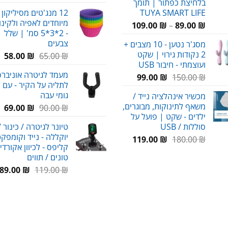
בלחיצת כפתור | תומך
המקורי
הנ
TUYA SMART LIFE
12 מנג'טים מסיליקון 
היה:
הו
מיוחדים לאפיה ולקינו
טווח
₪.
38.00 ₪.
109.00
₪
–
89.00
₪
- 2*3*5 סמ' | שלל
מחירים:
צבעים
מסג'ר נטען - 10 מצבים +
2 נקודות גירוי | שקט
המחיר
המ
58.00
₪
65.00
₪
עד
ועוצמתי - חיבור USB
המקורי
הנ
מעמד לגיטרה אוניברסל
המחיר
המחיר
היה:
הו
99.00
₪
150.00
₪
לתליה על הקיר - עם צ
המקורי
הנוכחי
65.00 ₪.
₪.
גומי עבה
מכשיר אינהלציה נייד /
היה:
הוא:
משאף לתינוקות, מבוגרים,
המחיר
המ
69.00
₪
90.00
₪
99.00 ₪.
150.00 ₪.
ילדים - שקט | פועל על
המקורי
הנ
סוללות / USB
טיונר לגיטרה / כינור /
היה:
הו
יוקללה - נייד וקומפקט
המחיר
המחיר
₪.
90.00 ₪.
119.00
₪
180.00
₪
קליפס - לכיוון אקורדי
המקורי
הנוכחי
טונים / תווים
היה:
הוא:
המחיר
ה
89.00
₪
119.00
₪
119.00 ₪.
180.00 ₪.
המקורי
ה
היה:
ה
.
119.00 ₪.