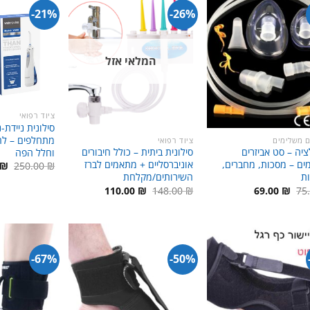
21%-
26%-
המלאי אזל
ציוד רפואי
סילונית ניידת
מתחלפים – להי
ם משלימים
ציוד רפואי
יה – סט אביזרים
סילונית ביתית – כולל חיבורים
וחלל הפה
ים – מסכות, מחברים,
אוניברסליים + מתאמים לברז
המ
₪
250.00
₪
המ
ות
השירותים/מקלחת
היה
המחיר
המחיר
המחיר
המחיר
110.00
₪
148.00
₪
69.00
₪
75
 ₪.
המקורי
הנוכחי
המקורי
הנוכחי
היה:
הוא:
היה:
הוא:
110.00 ₪.
148.00 ₪.
69.00 ₪.
75.00 ₪.
67%-
50%-