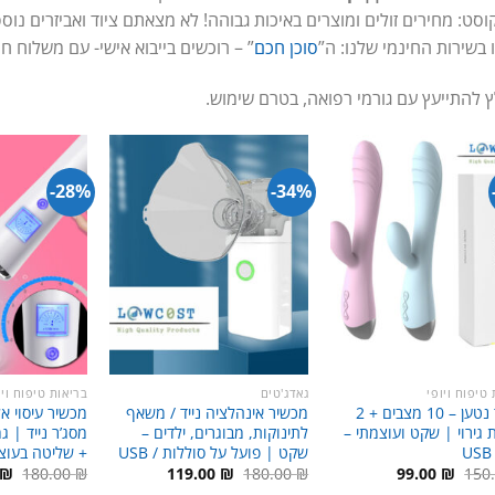
וסט: מחירים זולים ומוצרים באיכות גבוהה! לא מצאתם ציוד ואביזרים נוס
 בשירות החינמי שלנו: ה”
סוכן חכם
” – רוכשים בייבוא אישי- עם משלוח ח
 להתייעץ עם גורמי רפואה, בטרם שימוש.
28%-
34%-
טיפוח ויופי
גאדג'טים
בריאות טיפוח ויו
מסג’ר נטען – 10 מצבים + 2
מכשיר אינהלציה נייד / משאף
מכשיר עיסוי אל
 גירוי | שקט ועוצמתי –
לתינוקות, מבוגרים, ילדים –
שקט | פועל על סוללות / USB
+ שליטה בעוצ
המחיר
המחיר
המחיר
המחיר
המ
₪
180.00
₪
119.00
₪
180.00
₪
99.00
₪
150
המקורי
הנוכחי
המקורי
הנוכחי
המ