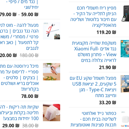
| נגד מים / פיפי -
יחיד/זוגי
מפיץ ריח חשמלי חכם
הניתן לתלייה על הקיר -
79.00
₪
–
59.00
₪
עם חיבור בלוטות' ושליטה
מהאפליקציה
מנעול להגה - מוט לנ
הגה נגד גנבים | ברכב
119.20
₪
פרטי / מסחרי / משאיו
קל לתפעול | כאב רא
משקפת שחייה מקצועית
לגנבים
נגד אדים Xiaomi Full-
View – פתרון מושלם
המחיר
20.00
₪
180.00
₪
לראייה צלולה במים
המקורי
מיכל נירוסטה עם מתז 
היה:
21.90
₪
ספריי - לריסוס על מ
180.00 ₪.
| בצקים | סלטים -
מפצל חשמל שקע EU עם
אוכלים בריא ושולטים
5 שקעים, 2 יציאות USB
בקלוריות!
ויציאת Type-C - מגן
ומייצב מתח
78.00
₪
33.20
₪
שקיות תה ריקות - לה
חליטה בקלות וביעילות
כפתור נייד ואלחוטי
100 יחידות במבצע!
לשליטה בבית חכם -
תכנות סצינות ואוטומציות
המחיר
המ
29.00
₪
38.00
₪