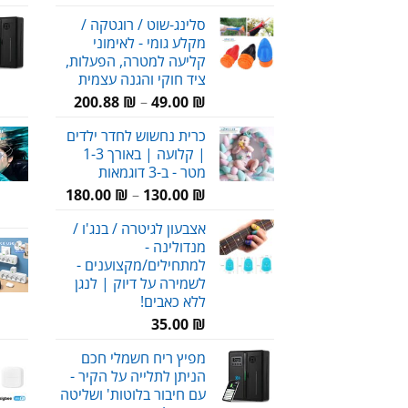
המקורי
הנוכחי
סלינג-שוט / רוגטקה /
היה:
הוא:
מקלע גומי - לאימוני
150.00 ₪.
220.00 ₪.
קליעה למטרה, הפעלות,
ציד חוקי והגנה עצמית
טווח
200.88
₪
–
49.00
₪
מחירים:
כרית נחשוש לחדר ילדים
| קלועה | באורך 1-3
עד
מטר - ב-3 דוגמאות
טווח
180.00
₪
–
130.00
₪
מחירים:
אצבעון לגיטרה / בנג'ו /
מנדולינה -
עד
למתחילים/מקצוענים -
לשמירה על דיוק | לנגן
ללא כאבים!
35.00
₪
מפיץ ריח חשמלי חכם
הניתן לתלייה על הקיר -
עם חיבור בלוטות' ושליטה