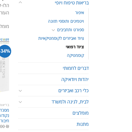
בריאות טיפוח ויופי
הלו-ק
העזרו
איפור
ויטמינים ותוספי תזונה
מומלץ
ספורט ותחביבים
ציוד ואביזרים לקוסמטיקאיות
ציוד רפואי
34%-
קוסמטיקה
דברים לחמותי
יהדות ויודאיקה
כלי רכב ואביזרים
לבית, לגינה ולמשרד
בריאות 
מומלצים
נקודות
חיבור USB
מתנות
.00
₪