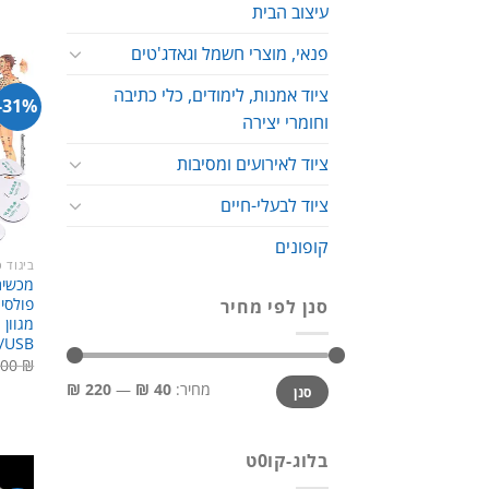
עיצוב הבית
פנאי, מוצרי חשמל וגאדג'טים
ציוד אמנות, לימודים, כלי כתיבה
31%-
וחומרי יצירה
ציוד לאירועים ומסיבות
ציוד לבעלי-חיים
קופונים
ביגוד 
מכשיר 
סנן לפי מחיר
מגוון 
USB/סוללות
.00
₪
מחיר
מחיר
מחיר:
40 ₪
—
220 ₪
סנן
מינימלי
מקסימלי
בלוג-קו0ט