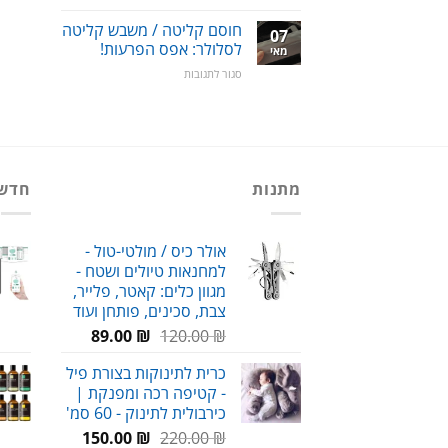
תאורת
שיחסוך
לד
לכם
חוסם קליטה / משבש קליטה
07
קדמית
הרבה
לסלולר: אפס הפרעות!
מאי
לפנסי
כסף!
על
סגור לתגובות
הרכב
חוסם
–
קליטה
כל
/
הסוגים
משבש
+
קליטה
מדריך
לסלולר:
התקנה
מתנות
חדש
אפס
הפרעות!
אולר כיס / מולטי-טול -
למחנאות טיולים ושטח -
מגוון כלים: קאטר, פלייר,
צבת, סכינים, פותחן ועוד
המחיר
המחיר
89.00
₪
120.00
₪
המקורי
הנוכחי
כרית לתינוקות בצורת פיל
היה:
הוא:
- קטיפה רכה ומפנקת |
89.00 ₪.
120.00 ₪.
כירבולית לתינוק - 60 סמ'
המחיר
המחיר
150.00
₪
220.00
₪