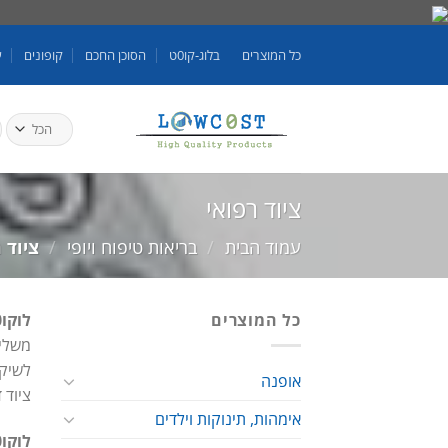
Skip
to
כל המוצרים
בלוג-קו0ט
הסוכן החכם
קופונים
ע
content
ח
ע
ציוד רפואי
עמוד הבית
/
בריאות טיפוח ויופי
/
ציוד ר
כל המוצרים
לוקו0ט מציגים
משלים
לשיקו
אופנה
ציוד 
אימהות, תינוקות וילדים
לוקו0ט – Lowc0st || קונים בחכמה באינטרנט!