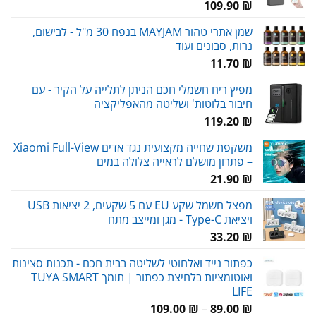
109.90
₪
שמן אתרי טהור MAYJAM בנפח 30 מ"ל - לבישום,
נרות, סבונים ועוד
11.70
₪
מפיץ ריח חשמלי חכם הניתן לתלייה על הקיר - עם
חיבור בלוטות' ושליטה מהאפליקציה
119.20
₪
משקפת שחייה מקצועית נגד אדים Xiaomi Full-View
– פתרון מושלם לראייה צלולה במים
21.90
₪
מפצל חשמל שקע EU עם 5 שקעים, 2 יציאות USB
ויציאת Type-C - מגן ומייצב מתח
33.20
₪
כפתור נייד ואלחוטי לשליטה בבית חכם - תכנות סצינות
ואוטומציות בלחיצת כפתור | תומך TUYA SMART
LIFE
טווח
109.00
₪
–
89.00
₪