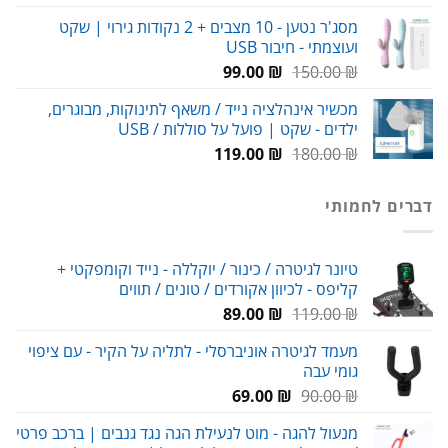
מחירים:
מסג'ר נטען - 10 מצבים + 2 נקודות גירוי | שקט
ועוצמתי - חיבור USB
עד
המחיר
המחיר
99.00
₪
150.00
₪
המקורי
הנוכחי
מכשיר אינהלציה נייד / משאף לתינוקות, מבוגרים,
היה:
הוא:
ילדים - שקט | פועל על סוללות / USB
99.00 ₪.
150.00 ₪.
המחיר
המחיר
119.00
₪
180.00
₪
המקורי
הנוכחי
היה:
הוא:
דברים לחמותי
119.00 ₪.
180.00 ₪.
טיונר לגיטרה / כינור / יוקללה - נייד וקומפקטי +
קליפס - לכיוון אקורדים / טונים / תווים
המחיר
המחיר
89.00
₪
119.00
₪
המקורי
הנוכחי
מעמד לגיטרה אוניברסלי - לתליה על הקיר - עם ציפוי
היה:
הוא:
גומי עבה
89.00 ₪.
119.00 ₪.
המחיר
המחיר
69.00
₪
90.00
₪
המקורי
הנוכחי
מנעול להגה - מוט לנעילת הגה נגד גנבים | ברכב פרטי
היה:
הוא: