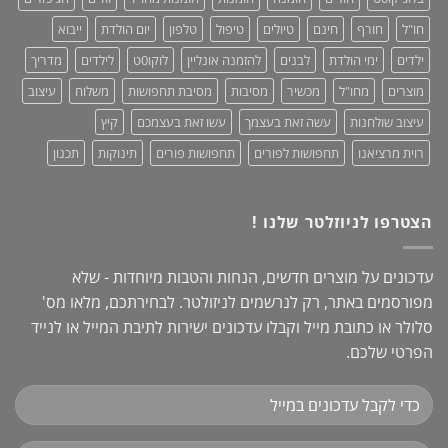
+
מחמאות!
חו"ל
חורף
חינם
טיולים
טיפול
טלפון
יום הולדת
ייבוא
ילדים
ימי הולדת
לבנים
להזמנה אונליין
לוקו0ט
לילדים
מדריך
מוצרים
מחו"ל
מכשיר
מסיבות
מסיבת תחפושות
משלוח
עיצוב
עיצוב שולחנות
עשה זאת בעצמך
עשו זאת בעצמכם
קיץ
רוית מרציאנו
תחפושות לפורים
תחפושות פורים
תינוקות
תכנון
הצטרפו לניוזלטר שלנו !
עדכונים על מוצרים חדשים, הנחות והטבות מיוחדות - שלא
מפורסמים באתר, רק לנרשמים לניזולטר. לבחירתכם, מלאו מס'
סלולר או כתובת מייל וקבלו עדכונים ישירות לתיבת המייל או לנייד
הפרטי שלכם.