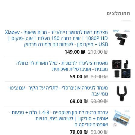
המקורי
הנוכחי
היה:
הוא:
המומלצים
29.00 ₪.
38.00 ₪.
מצלמת רשת למחשב נייח/נייד - מבית שיאומי Xiaovv -
1080P HD | זווית רחבה 150 מעלות | אוטו-פוקוס |
USB + מיקרופון - לשיחות זום ולמידה מרחוק
המחיר
המחיר
149.00
₪
210.00
₪
המקורי
הנוכחי
מאפרת צילינדר למכונית - כולל תאורת לד כחולה
היה:
הוא:
מובנית - אוניברסלית ואיכותית
149.00 ₪.
210.00 ₪.
המחיר
המחיר
59.00
₪
80.00
₪
המקורי
הנוכחי
מעמד לגיטרה אוניברסלי - לתליה על הקיר - עם ציפוי
היה:
הוא:
גומי עבה
59.00 ₪.
80.00 ₪.
המחיר
המחיר
69.00
₪
90.00
₪
המקורי
הנוכחי
ערכת ברגים לתיקון משקפיים - 1.4-8 מ"מ + טבעות -
היה:
הוא:
אומים + סיליקון | לשימוש ביתי, חנויות
69.00 ₪.
90.00 ₪.
ואופטימיטריסטים
המחיר
המחיר
79.00
₪
90.00
₪