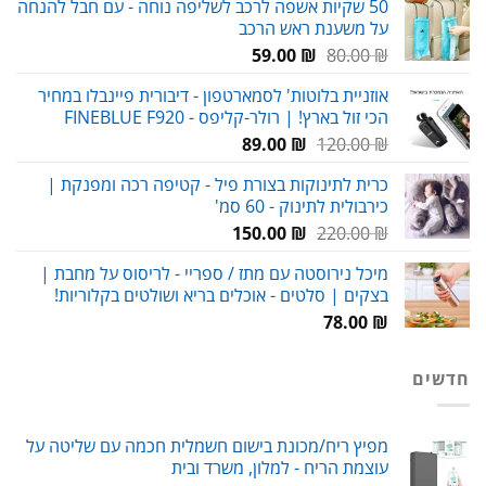
50 שקיות אשפה לרכב לשליפה נוחה - עם חבל להנחה
היה:
הוא:
על משענת ראש הרכב
69.00 ₪.
120.00 ₪.
המחיר
המחיר
59.00
₪
80.00
₪
המקורי
הנוכחי
אוזניית בלוטות' לסמארטפון - דיבורית פיינבלו במחיר
היה:
הוא:
הכי זול בארץ! | רולר-קליפס - FINEBLUE F920
59.00 ₪.
80.00 ₪.
המחיר
המחיר
89.00
₪
120.00
₪
המקורי
הנוכחי
כרית לתינוקות בצורת פיל - קטיפה רכה ומפנקת |
היה:
הוא:
כירבולית לתינוק - 60 סמ'
89.00 ₪.
120.00 ₪.
המחיר
המחיר
150.00
₪
220.00
₪
המקורי
הנוכחי
מיכל נירוסטה עם מתז / ספריי - לריסוס על מחבת |
היה:
הוא:
בצקים | סלטים - אוכלים בריא ושולטים בקלוריות!
150.00 ₪.
220.00 ₪.
78.00
₪
חדשים
מפיץ ריח/מכונת בישום חשמלית חכמה עם שליטה על
עוצמת הריח - למלון, משרד ובית