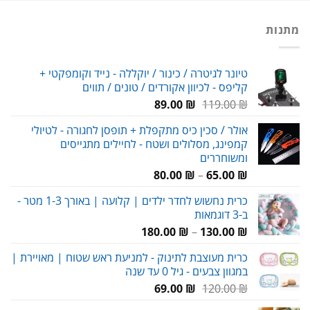
מתנות
טיונר לגיטרה / כינור / יוקללה - נייד וקומפקטי +
קליפס - לכיוון אקורדים / טונים / תווים
המחיר
המחיר
89.00
₪
119.00
₪
המקורי
הנוכחי
אולר / סכין כיס מתקפלת + תופסן לחגורה - לטיולי
היה:
הוא:
קמפינג, מסלולים ושטח - לחיילים מתגייסים
89.00 ₪.
119.00 ₪.
ומשוחררים
טווח
80.00
₪
–
65.00
₪
מחירים:
כרית נחשוש לחדר ילדים | קלועה | באורך 1-3 מטר -
ב-3 דוגמאות
עד
טווח
180.00
₪
–
130.00
₪
מחירים:
כרית מעוצבת לתינוק - למניעת ראש שטוח | מאויירת |
במגוון צבעים - גיל 0 עד שנה
עד
המחיר
המחיר
69.00
₪
120.00
₪
המקורי
הנוכחי