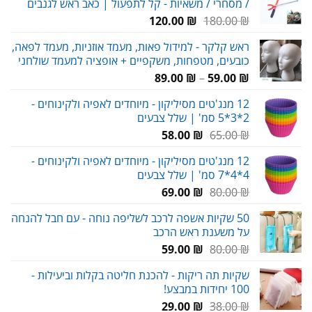
/ מסחרי / משאיות - קל לתפעול | כאב ראש לגנבים
69.00 ₪.
90.00 ₪.
המחיר
המחיר
120.00
₪
180.00
₪
המקורי
הנוכחי
ראש קלקר - למידול פאות, מעמד אוזניות, מעמד לפאה,
היה:
הוא:
כובעים, מטפחות, משקפיים + אופציה למעמד שולחני
120.00 ₪.
180.00 ₪.
טווח
89.00
₪
–
59.00
₪
מחירים:
12 מנג'טים מסיליקון - מיוחדים לאפיה ולקינוחים -
2*3*5 סמ' | שלל צבעים
עד
המחיר
המחיר
58.00
₪
65.00
₪
המקורי
הנוכחי
12 מנג'טים מסיליקון - מיוחדים לאפיה ולקינוחים -
היה:
הוא:
4*4*7 סמ' | שלל צבעים
58.00 ₪.
65.00 ₪.
המחיר
המחיר
69.00
₪
80.00
₪
המקורי
הנוכחי
50 שקיות אשפה לרכב לשליפה נוחה - עם חבל להנחה
היה:
הוא:
על משענת ראש הרכב
69.00 ₪.
80.00 ₪.
המחיר
המחיר
59.00
₪
80.00
₪
המקורי
הנוכחי
שקיות תה ריקות - להכנת חליטה בקלות וביעילות -
היה:
הוא:
100 יחידות במבצע!
59.00 ₪.
80.00 ₪.
המחיר
המחיר
29.00
₪
38.00
₪