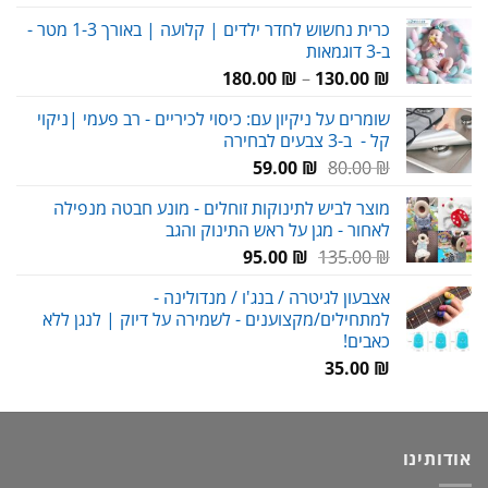
המקורי
הנוכחי
כרית נחשוש לחדר ילדים | קלועה | באורך 1-3 מטר -
היה:
הוא:
ב-3 דוגמאות
79.00 ₪.
90.00 ₪.
טווח
180.00
₪
–
130.00
₪
מחירים:
שומרים על ניקיון עם: כיסוי לכיריים - רב פעמי |ניקוי
קל - ב-3 צבעים לבחירה
עד
המחיר
המחיר
59.00
₪
80.00
₪
המקורי
הנוכחי
מוצר לביש לתינוקות זוחלים - מונע חבטה מנפילה
היה:
הוא:
לאחור - מגן על ראש התינוק והגב
59.00 ₪.
80.00 ₪.
המחיר
המחיר
95.00
₪
135.00
₪
המקורי
הנוכחי
אצבעון לגיטרה / בנג'ו / מנדולינה -
היה:
הוא:
למתחילים/מקצוענים - לשמירה על דיוק | לנגן ללא
95.00 ₪.
135.00 ₪.
כאבים!
35.00
₪
אודותינו