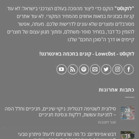
"לוקו0ט"
הוקם כדי ליצור מהפכה בעולם הצרכני בישראל: לא עוד
קניות בזבזניות במאות אחוזים מהמחיר המקורי. לא עוד אתרים
מסורבלים ומוצרים שלא עונים לדרישות שלכם. מעתה, אפשר
להזמין כל דבר, במחיר סופר-משתלם, ומתוך מגוון עצום של מוצרים
קיימים או דרך ה"
סוכן החכם
" שלנו
לוקו0ט - Lowc0st - קונים בחכמה באינטרנט!
כתבות אחרונות
סילונית לשטיפה דנטלית: ניקוי שיניים, חניכיים וחלל הפה
28
– למניעת עששת, דלקות ונסיגת חניכיים
אוג
על
סגור לתגובות
סילונית
לשטיפה
דבש אפימדיום: כל מה שרציתם לדעת! פיתרון טבעי
16
דנטלית: