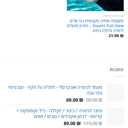
אביזרים משלימים
משקפת שחייה מקצועית נגד אדים
Xiaomi Full-View – פתרון מושלם
לראייה צלולה במים
21.90
₪
מתנות
מעמד לגיטרה אוניברסלי - לתליה על הקיר - עם ציפוי
גומי עבה
המחיר
המחיר
69.00
₪
90.00
₪
המקורי
הנוכחי
טיונר לגיטרה / כינור / יוקללה - נייד וקומפקטי +
היה:
הוא:
קליפס - לכיוון אקורדים / טונים / תווים
69.00 ₪.
90.00 ₪.
המחיר
המחיר
89.00
₪
119.00
₪