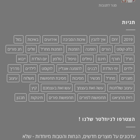
ומציל
על
סגור לתגובות
–
חיים!
שמלות
נותנים
מקסי
כבוד,
לנשים
תגיות
עושים
–
סדר!
קולקציית
2019:
2019
DIY
איך להכין
איכות הסביבה
אירועים
באיכות
בזול
נוחות,
אופנתיות
בלוג-קו0ט
הורים
הזמנה
הזמנות
הזמנות מחו"ל
זולים
חג פורים
+
מחמאות!
חו"ל
חורף
חינם
טיולים
טיפול
טלפון
יום הולדת
ייבוא
ילדים
ימי הולדת
לבנים
להזמנה אונליין
לוקו0ט
לילדים
מדריך
מוצרים
מחו"ל
מכשיר
מסיבות
מסיבת תחפושות
משלוח
עיצוב
עיצוב שולחנות
עשה זאת בעצמך
עשו זאת בעצמכם
קיץ
רוית מרציאנו
תחפושות לפורים
תחפושות פורים
תינוקות
תכנון
הצטרפו לניוזלטר שלנו !
עדכונים על מוצרים חדשים, הנחות והטבות מיוחדות - שלא