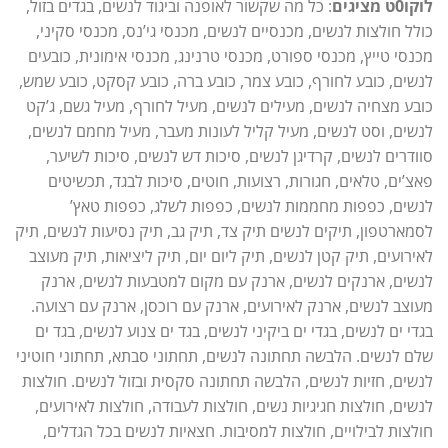
לוקו0ט מציגים
: כל מה שקשור לאופנה וביגוד לנשים, בגדים בזול,
כולל חולצות לנשים, מכנסיים לנשים, מכנסי גי’נס, מכנסי סקיני,
מכנסי טייץ, מכנסי ספורט, מכנסי טרנינג, מכנסי אימונית, כובעים
לנשים, כובע לחורף, כובע צמר, כובע ברה, כובע קסקט, כובע שמש,
כובע מצחיה לנשים, מעילים לנשים, מעיל לחורף, מעיל גשם, ג’קט
לנשים, וסט לנשים, מעיל קליל לעונות מעבר, מעיל מחמם לנשים,
סוודרים לנשים, קרדיגן לנשים, סיכות דש לנשים, סיכות לשיער,
פאצ’ים, טלאים, חגורות, רצועות, חוטים, סיכות לבגד, תכשיטים
לנשים, כפפות מחממות לנשים, כפפות לשלג, כפפות טאץ’
לסמארטפון, תיקים לנשים תיק צד, תיק גב, תיק נסיעות לנשים, תיק
לאירועים, תיק קטן לנשים, תיק ליום יום, תיק ליציאות, תיק מעוצב
לנשים, ארנקים לנשים, ארנק עם מקום למטבעות לנשים, ארנק
מעוצב לנשים, ארנק לאירועים, ארנק עם רוכסן, ארנק עם רצועה.
בגדי ים לנשים, בגדי ים ביקיני לנשים, בגד ים צנוע לנשים, בגד ים
שלם לנשים. הלבשה תחתונה לנשים, תחתוני סבתא, תחתוני חוטיני
לנשים, חזיות לנשים, הלבשה תחתונה סקסית ובזול לנשים. חולצות
לנשים, חולצות חגיגיות נשים, חולצות לעבודה, חולצות לאירועים,
חולצות לבילויים, חולצות למסיבות. חצאיות לנשים בכל הגדלים,