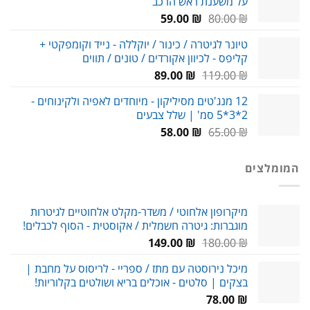
על משענת ראש הרכב
69.00 ₪.
90.00 ₪.
המחיר
המחיר
59.00
₪
80.00
₪
המקורי
הנוכחי
טיונר לגיטרה / כינור / יוקללה - נייד וקומפקטי +
היה:
הוא:
קליפס - לכיוון אקורדים / טונים / תווים
59.00 ₪.
80.00 ₪.
המחיר
המחיר
89.00
₪
119.00
₪
המקורי
הנוכחי
12 מנג'טים מסיליקון - מיוחדים לאפיה ולקינוחים -
היה:
הוא:
2*3*5 סמ' | שלל צבעים
89.00 ₪.
119.00 ₪.
המחיר
המחיר
58.00
₪
65.00
₪
המקורי
הנוכחי
היה:
הוא:
המומלצים
58.00 ₪.
65.00 ₪.
מיקרופון אלחוטי / משדר-מקלט אלחוטיים לגיטרות
מוגברות: גיטרה חשמלית / אקוסטית - הסוף לכבלים!
המחיר
המחיר
149.00
₪
180.00
₪
המקורי
הנוכחי
מיכל נירוסטה עם מתז / ספריי - לריסוס על מחבת |
היה:
הוא:
בצקים | סלטים - אוכלים בריא ושולטים בקלוריות!
149.00 ₪.
180.00 ₪.
78.00
₪