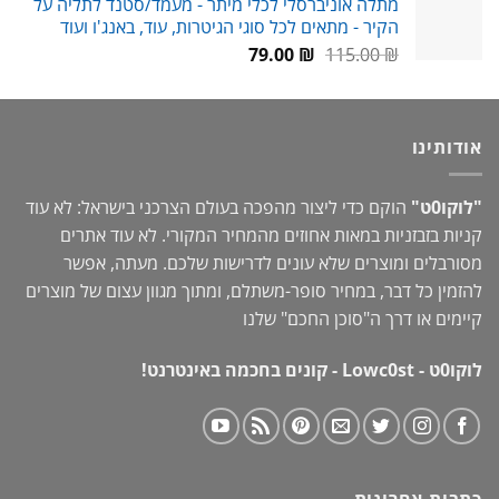
מתלה אוניברסלי לכלי מיתר - מעמד/סטנד לתליה על
היה:
הוא:
הקיר - מתאים לכל סוגי הגיטרות, עוד, באנג'ו ועוד
59.00 ₪.
80.00 ₪.
המחיר
המחיר
79.00
₪
115.00
₪
המקורי
הנוכחי
היה:
הוא:
79.00 ₪.
115.00 ₪.
אודותינו
"לוקו0ט"
הוקם כדי ליצור מהפכה בעולם הצרכני בישראל: לא עוד
קניות בזבזניות במאות אחוזים מהמחיר המקורי. לא עוד אתרים
מסורבלים ומוצרים שלא עונים לדרישות שלכם. מעתה, אפשר
להזמין כל דבר, במחיר סופר-משתלם, ומתוך מגוון עצום של מוצרים
קיימים או דרך ה"
סוכן החכם
" שלנו
לוקו0ט - Lowc0st - קונים בחכמה באינטרנט!