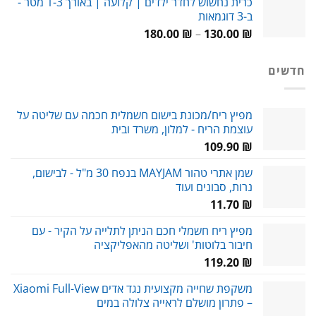
כרית נחשוש לחדר ילדים | קלועה | באורך 1-3 מטר -
היה:
הוא:
ב-3 דוגמאות
79.00 ₪.
115.00 ₪.
טווח
180.00
₪
–
130.00
₪
מחירים:
חדשים
עד
מפיץ ריח/מכונת בישום חשמלית חכמה עם שליטה על
עוצמת הריח - למלון, משרד ובית
109.90
₪
שמן אתרי טהור MAYJAM בנפח 30 מ"ל - לבישום,
נרות, סבונים ועוד
11.70
₪
מפיץ ריח חשמלי חכם הניתן לתלייה על הקיר - עם
חיבור בלוטות' ושליטה מהאפליקציה
119.20
₪
משקפת שחייה מקצועית נגד אדים Xiaomi Full-View
– פתרון מושלם לראייה צלולה במים