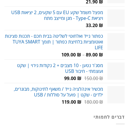
21.90
₪
מפצל חשמל שקע EU עם 5 שקעים, 2 יציאות USB
ויציאת Type-C - מגן ומייצב מתח
33.20
₪
כפתור נייד ואלחוטי לשליטה בבית חכם - תכנות סצינות
ואוטומציות בלחיצת כפתור | תומך TUYA SMART
LIFE
טווח
109.00
₪
–
89.00
₪
מחירים:
מסג'ר נטען - 10 מצבים + 2 נקודות גירוי | שקט
ועוצמתי - חיבור USB
עד
המחיר
המחיר
99.00
₪
150.00
₪
המקורי
הנוכחי
מכשיר אינהלציה נייד / משאף לתינוקות, מבוגרים,
היה:
הוא:
ילדים - שקט | פועל על סוללות / USB
99.00 ₪.
150.00 ₪.
המחיר
המחיר
119.00
₪
180.00
₪
המקורי
הנוכחי
היה:
הוא:
דברים לחמותי
119.00 ₪.
180.00 ₪.