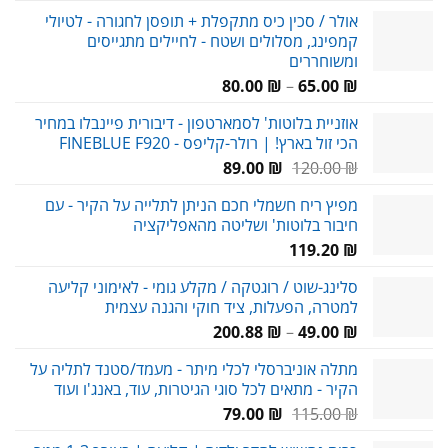
המקורי
הנוכחי
אולר / סכין כיס מתקפלת + תופסן לחגורה - לטיולי
היה:
הוא:
קמפינג, מסלולים ושטח - לחיילים מתגייסים
89.00 ₪.
119.00 ₪.
ומשוחררים
טווח
80.00
₪
–
65.00
₪
מחירים:
אוזניית בלוטות' לסמארטפון - דיבורית פיינבלו במחיר
הכי זול בארץ! | רולר-קליפס - FINEBLUE F920
עד
המחיר
המחיר
89.00
₪
120.00
₪
המקורי
הנוכחי
מפיץ ריח חשמלי חכם הניתן לתלייה על הקיר - עם
היה:
הוא:
חיבור בלוטות' ושליטה מהאפליקציה
89.00 ₪.
120.00 ₪.
119.20
₪
סלינג-שוט / רוגטקה / מקלע גומי - לאימוני קליעה
למטרה, הפעלות, ציד חוקי והגנה עצמית
טווח
200.88
₪
–
49.00
₪
מחירים:
מתלה אוניברסלי לכלי מיתר - מעמד/סטנד לתליה על
הקיר - מתאים לכל סוגי הגיטרות, עוד, באנג'ו ועוד
עד
המחיר
המחיר
79.00
₪
115.00
₪
המקורי
הנוכחי