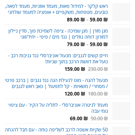
ראש קלקר - למידול פאות, מעמד אוזניות, מעמד לפאה,
כובעים, מטפחות, משקפיים + אופציה למעמד שולחני
טווח
89.00
₪
–
59.00
₪
מחירים:
מגן מזרן | מגן שמיכה - ציפה לשמיכת פוך, סדין ניילון
למזרון: דוחה נוזלים | נגד מים / פיפי - יחיד/זוגי
עד
טווח
79.00
₪
–
59.00
₪
מחירים:
חיים קשים לגנבים: מנעול אוניברסלי נגד גניבות רכב -
נועל את דוושת הרכב בתוך שניות!
עד
המחיר
המחיר
159.00
₪
230.00
₪
המקורי
הנוכחי
מנעול להגה - מוט לנעילת הגה נגד גנבים | ברכב פרטי
היה:
הוא:
/ מסחרי / משאיות - קל לתפעול | כאב ראש לגנבים
159.00 ₪.
230.00 ₪.
המחיר
המחיר
120.00
₪
180.00
₪
המקורי
הנוכחי
מעמד לגיטרה אוניברסלי - לתליה על הקיר - עם ציפוי
היה:
הוא:
גומי עבה
120.00 ₪.
180.00 ₪.
המחיר
המחיר
69.00
₪
90.00
₪
המקורי
הנוכחי
50 שקיות אשפה לרכב לשליפה נוחה - עם חבל להנחה
היה:
הוא: