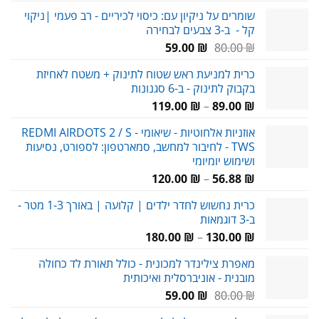
שומרים על ניקיון עם: כיסוי לכיריים - רב פעמי |ניקוי
קל - ב-3 צבעים לבחירה
המחיר
המחיר
59.00
₪
80.00
₪
המקורי
הנוכחי
כרית למניעת ראש שטוח לתינוק + משטח לאחיזת
היה:
הוא:
בקבוק לתינוק - ב-6 סגנונות
59.00 ₪.
80.00 ₪.
טווח
119.00
₪
–
89.00
₪
מחירים:
אוזניות אלחוטיות - שיאומי REDMI AIRDOTS 2 / S -
TWS - לחיבור למחשב, סמארטפון: לספורט, נסיעות
עד
ושימוש יומיומי
טווח
120.00
₪
–
56.88
₪
מחירים:
כרית נחשוש לחדר ילדים | קלועה | באורך 1-3 מטר -
ב-3 דוגמאות
עד
טווח
180.00
₪
–
130.00
₪
מחירים:
מאפרת צילינדר למכונית - כולל תאורת לד כחולה
מובנית - אוניברסלית ואיכותית
עד
המחיר
המחיר
59.00
₪
80.00
₪
המקורי
הנוכחי