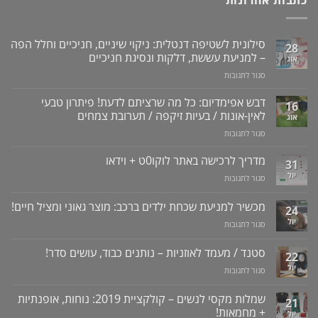
כתבות אחרונות
סילונית לשטיפה דנטלית: ניקוי שיניים, חניכיים וחלל הפה
28
– למניעת עששת, דלקות ונסיגת חניכיים
אוג
על
סגור לתגובות
סילונית
לשטיפה
דבש אפימדיום: כל מה שרציתם לדעת! פיתרון טבעי
16
דנטלית:
לאין-אונות / בעיות זיקפה / תערובת צמחים
אוג
ניקוי
על
סגור לתגובות
שיניים,
דבש
חניכיים
אפימדיום:
מדריך לרכישה באתר לוקו0ט + וידאו
וחלל
31
כל
הפה
יול
על
סגור לתגובות
מה
–
מדריך
שרציתם
למניעת
לרכישה
מכשיר למניעת שכחת ילדים ברכב: מוצר גאוני ומציל חיים!
לדעת!
עששת,
24
באתר
פיתרון
דלקות
יול
על
סגור לתגובות
לוקו0ט
טבעי
ונסיגת
מכשיר
+
לאין-אונות
חניכיים
למניעת
וידאו
סטנד / מעמד לאוזניות – נותנים כבוד, עושים סדר!
/
22
שכחת
בעיות
יול
על
סגור לתגובות
ילדים
זיקפה
סטנד
ברכב:
/
/
מוצר
שמלות מקסי לנשים – קולקציית 2019: נוחות, אופנתיות
21
תערובת
מעמד
גאוני
+ מחמאות!
יול
צמחים
לאוזניות